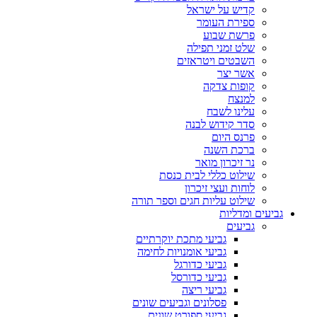
קדיש על ישראל
ספירת העומר
פרשת שבוע
שלט זמני תפילה
השבטים ויטראזים
אשר יצר
קופות צדקה
למנצח
עלינו לשבח
סדר קידוש לבנה
פרנס היום
ברכת השנה
נר זיכרון מואר
שילוט כללי לבית כנסת
לוחות ועצי זיכרון
שילוט עליות חגים וספר תורה
גביעים ומדליות
גביעים
גביעי מתכת יוקרתיים
גביעי אומנויות לחימה
גביעי כדורגל
גביעי כדורסל
גביעי ריצה
פסלונים וגביעים שונים
גביעי ספורט שונים