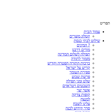
שימו לב האתר בבנייה. ישנם מוצרים ללא מחירים!
שימו לב האתר בבנייה. ישנם מוצרים ללא מחירים!
תפריט
עמוד הבית
קטלוג מוצרים
שילוט לבתי כנסת
7 המינים
מודים דרבנן
תפילה לשלום המדינה
מזמור לתודה
ברכות התורה הפטרה וקדיש
קדיש על ישראל
ספירת העומר
פרשת שבוע
שלט זמני תפילה
השבטים ויטראזים
אשר יצר
קופות צדקה
למנצח
עלינו לשבח
סדר קידוש לבנה