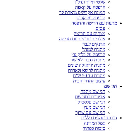
שלטי תיווך ונדל”ן
הדפסה על קאפה
תמונת אקריליק מוארת לד
הדפסה על קנבס
מתנות עם חריטה והדפסה
עטים
מצתים עם חריטה
אולרים וסכינים עם חריטה
ארנקים לגבר
מתנות למנהל
הדפסה על בלוק עץ
מתנות לגבר ולאישה
מתנות יודאיקה שונים
מתנות לרופא ולאחות
מתנות עד 50 ש”ח
עיצוב החדר והבית
תגי שם
תגי שם מתכת
אביזרים לתגי שם
תגי שם פלסטיק
תגי שם מעץ
תגי שם עם שרוך
סיכות וסמלים כללים
סמל המדינה
סיכות כפתור