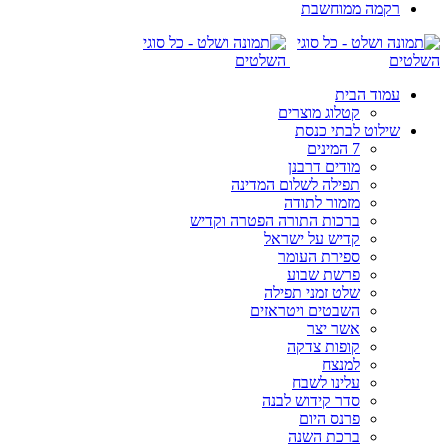
רקמה ממוחשבת
עמוד הבית
קטלוג מוצרים
שילוט לבתי כנסת
7 המינים
מודים דרבנן
תפילה לשלום המדינה
מזמור לתודה
ברכות התורה הפטרה וקדיש
קדיש על ישראל
ספירת העומר
פרשת שבוע
שלט זמני תפילה
השבטים ויטראזים
אשר יצר
קופות צדקה
למנצח
עלינו לשבח
סדר קידוש לבנה
פרנס היום
ברכת השנה