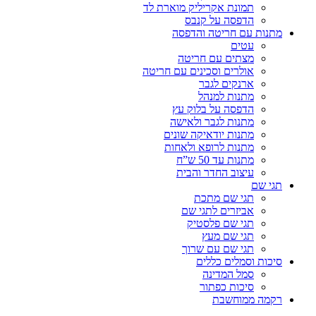
תמונת אקריליק מוארת לד
הדפסה על קנבס
מתנות עם חריטה והדפסה
עטים
מצתים עם חריטה
אולרים וסכינים עם חריטה
ארנקים לגבר
מתנות למנהל
הדפסה על בלוק עץ
מתנות לגבר ולאישה
מתנות יודאיקה שונים
מתנות לרופא ולאחות
מתנות עד 50 ש”ח
עיצוב החדר והבית
תגי שם
תגי שם מתכת
אביזרים לתגי שם
תגי שם פלסטיק
תגי שם מעץ
תגי שם עם שרוך
סיכות וסמלים כללים
סמל המדינה
סיכות כפתור
רקמה ממוחשבת