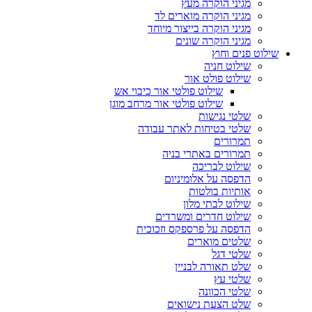
מגיני הוקרה מעץ
מגיני הוקרה מוארים לד
מגיני הוקרה בייצור מיוחד
מגיני הוקרה שונים
שילוט פנים וחוץ
שילוט חניה
שילוט פולט אור
שילוט פולטי אור כיבוי אש
שילוט פולטי אור מרחב מוגן
שלטי נגישות
שלטי בטיחות לאתר עבודה
תמרורים
תמרורים באתרי בניה
שילוט לבריכה
הדפסה על אלומיניום
אותיות בולטות
שילוט לבתי מלון
שילוט חדרים ומשרדים
הדפסה על פרספקס וזכוכית
שלטים מוארים
שלטי דגל
שלט תאורה לבניין
שלטי עץ
שלטי הכוונה
שלט הצעת נישואים