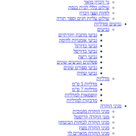
נר זיכרון מואר
שילוט כללי לבית כנסת
לוחות ועצי זיכרון
שילוט עליות חגים וספר תורה
גביעים ומדליות
גביעים
גביעי מתכת יוקרתיים
גביעי אומנויות לחימה
גביעי כדורגל
גביעי כדורסל
גביעי ריצה
פסלונים וגביעים שונים
גביעי ספורט שונים
גביעי שחיה
מדליות
מדליות 5 ס”מ
מדליות 7 ס”מ
קופסאות למדליות
מדבקות למדליות
מגיני הוקרה
מגיני הוקרה מזכוכית
מגני הוקרה קריסטל
מגיני הוקרה לכוחות הביטחון
מגיני הוקרה מעץ
מגיני הוקרה מוארים לד