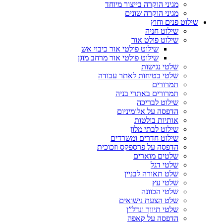
מגיני הוקרה בייצור מיוחד
מגיני הוקרה שונים
שילוט פנים וחוץ
שילוט חניה
שילוט פולט אור
שילוט פולטי אור כיבוי אש
שילוט פולטי אור מרחב מוגן
שלטי נגישות
שלטי בטיחות לאתר עבודה
תמרורים
תמרורים באתרי בניה
שילוט לבריכה
הדפסה על אלומיניום
אותיות בולטות
שילוט לבתי מלון
שילוט חדרים ומשרדים
הדפסה על פרספקס וזכוכית
שלטים מוארים
שלטי דגל
שלט תאורה לבניין
שלטי עץ
שלטי הכוונה
שלט הצעת נישואים
שלטי תיווך ונדל”ן
הדפסה על קאפה