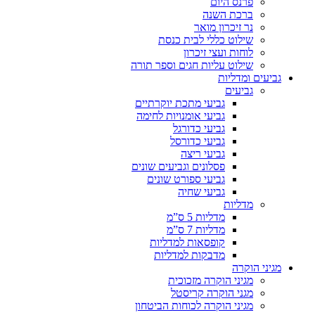
פרנס היום
ברכת השנה
נר זיכרון מואר
שילוט כללי לבית כנסת
לוחות ועצי זיכרון
שילוט עליות חגים וספר תורה
גביעים ומדליות
גביעים
גביעי מתכת יוקרתיים
גביעי אומנויות לחימה
גביעי כדורגל
גביעי כדורסל
גביעי ריצה
פסלונים וגביעים שונים
גביעי ספורט שונים
גביעי שחיה
מדליות
מדליות 5 ס”מ
מדליות 7 ס”מ
קופסאות למדליות
מדבקות למדליות
מגיני הוקרה
מגיני הוקרה מזכוכית
מגני הוקרה קריסטל
מגיני הוקרה לכוחות הביטחון