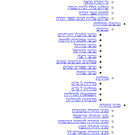
נר זיכרון מואר
שילוט כללי לבית כנסת
לוחות ועצי זיכרון
שילוט עליות חגים וספר תורה
גביעים ומדליות
גביעים
גביעי מתכת יוקרתיים
גביעי אומנויות לחימה
גביעי כדורגל
גביעי כדורסל
גביעי ריצה
פסלונים וגביעים שונים
גביעי ספורט שונים
גביעי שחיה
מדליות
מדליות 5 ס”מ
מדליות 7 ס”מ
קופסאות למדליות
מדבקות למדליות
מגיני הוקרה
מגיני הוקרה מזכוכית
מגני הוקרה קריסטל
מגיני הוקרה לכוחות הביטחון
מגיני הוקרה מעץ
מגיני הוקרה מוארים לד