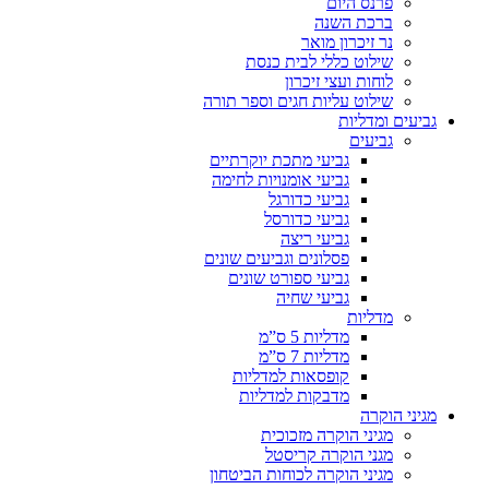
פרנס היום
ברכת השנה
נר זיכרון מואר
שילוט כללי לבית כנסת
לוחות ועצי זיכרון
שילוט עליות חגים וספר תורה
גביעים ומדליות
גביעים
גביעי מתכת יוקרתיים
גביעי אומנויות לחימה
גביעי כדורגל
גביעי כדורסל
גביעי ריצה
פסלונים וגביעים שונים
גביעי ספורט שונים
גביעי שחיה
מדליות
מדליות 5 ס”מ
מדליות 7 ס”מ
קופסאות למדליות
מדבקות למדליות
מגיני הוקרה
מגיני הוקרה מזכוכית
מגני הוקרה קריסטל
מגיני הוקרה לכוחות הביטחון