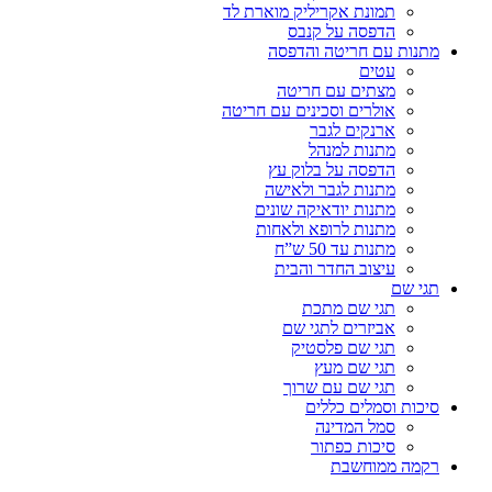
תמונת אקריליק מוארת לד
הדפסה על קנבס
מתנות עם חריטה והדפסה
עטים
מצתים עם חריטה
אולרים וסכינים עם חריטה
ארנקים לגבר
מתנות למנהל
הדפסה על בלוק עץ
מתנות לגבר ולאישה
מתנות יודאיקה שונים
מתנות לרופא ולאחות
מתנות עד 50 ש”ח
עיצוב החדר והבית
תגי שם
תגי שם מתכת
אביזרים לתגי שם
תגי שם פלסטיק
תגי שם מעץ
תגי שם עם שרוך
סיכות וסמלים כללים
סמל המדינה
סיכות כפתור
רקמה ממוחשבת