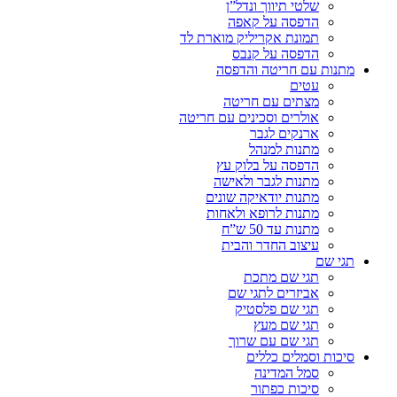
שלטי תיווך ונדל”ן
הדפסה על קאפה
תמונת אקריליק מוארת לד
הדפסה על קנבס
מתנות עם חריטה והדפסה
עטים
מצתים עם חריטה
אולרים וסכינים עם חריטה
ארנקים לגבר
מתנות למנהל
הדפסה על בלוק עץ
מתנות לגבר ולאישה
מתנות יודאיקה שונים
מתנות לרופא ולאחות
מתנות עד 50 ש”ח
עיצוב החדר והבית
תגי שם
תגי שם מתכת
אביזרים לתגי שם
תגי שם פלסטיק
תגי שם מעץ
תגי שם עם שרוך
סיכות וסמלים כללים
סמל המדינה
סיכות כפתור