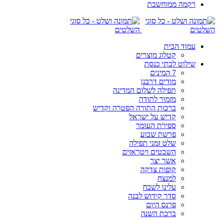
רקמה ממוחשבת
עמוד הבית
קטלוג מוצרים
שילוט לבתי כנסת
7 המינים
מודים דרבנן
תפילה לשלום המדינה
מזמור לתודה
ברכות התורה הפטרה וקדיש
קדיש על ישראל
ספירת העומר
פרשת שבוע
שלט זמני תפילה
השבטים ויטראזים
אשר יצר
קופות צדקה
למנצח
עלינו לשבח
סדר קידוש לבנה
פרנס היום
ברכת השנה