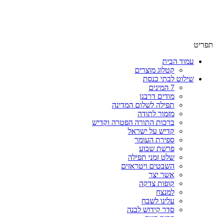
תפריט
עמוד הבית
קטלוג מוצרים
שילוט לבתי כנסת
7 המינים
מודים דרבנן
תפילה לשלום המדינה
מזמור לתודה
ברכות התורה הפטרה וקדיש
קדיש על ישראל
ספירת העומר
פרשת שבוע
שלט זמני תפילה
השבטים ויטראזים
אשר יצר
קופות צדקה
למנצח
עלינו לשבח
סדר קידוש לבנה