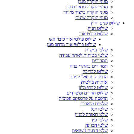
מגיני הוקרה מעץ
מגיני הוקרה מוארים לד
מגיני הוקרה בייצור מיוחד
מגיני הוקרה שונים
שילוט פנים וחוץ
שילוט חניה
שילוט פולט אור
שילוט פולטי אור כיבוי אש
שילוט פולטי אור מרחב מוגן
שלטי נגישות
שלטי בטיחות לאתר עבודה
תמרורים
תמרורים באתרי בניה
שילוט לבריכה
הדפסה על אלומיניום
אותיות בולטות
שילוט לבתי מלון
שילוט חדרים ומשרדים
הדפסה על פרספקס וזכוכית
שלטים מוארים
שלטי דגל
שלט תאורה לבניין
שלטי עץ
שלטי הכוונה
שלט הצעת נישואים