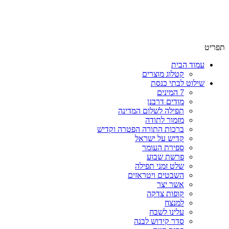
שימו לב האתר בבנייה. ישנם מוצרים ללא מחירים!
שימו לב האתר בבנייה. ישנם מוצרים ללא מחירים!
תפריט
עמוד הבית
קטלוג מוצרים
שילוט לבתי כנסת
7 המינים
מודים דרבנן
תפילה לשלום המדינה
מזמור לתודה
ברכות התורה הפטרה וקדיש
קדיש על ישראל
ספירת העומר
פרשת שבוע
שלט זמני תפילה
השבטים ויטראזים
אשר יצר
קופות צדקה
למנצח
עלינו לשבח
סדר קידוש לבנה