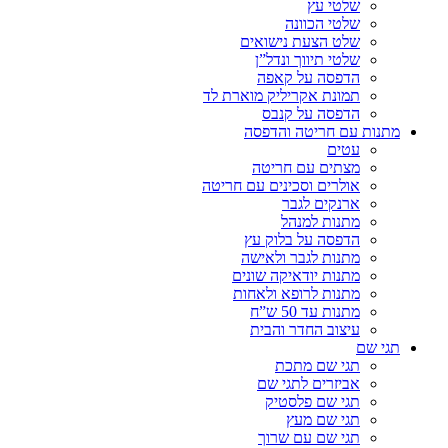
שלטי עץ
שלטי הכוונה
שלט הצעת נישואים
שלטי תיווך ונדל”ן
הדפסה על קאפה
תמונת אקריליק מוארת לד
הדפסה על קנבס
מתנות עם חריטה והדפסה
עטים
מצתים עם חריטה
אולרים וסכינים עם חריטה
ארנקים לגבר
מתנות למנהל
הדפסה על בלוק עץ
מתנות לגבר ולאישה
מתנות יודאיקה שונים
מתנות לרופא ולאחות
מתנות עד 50 ש”ח
עיצוב החדר והבית
תגי שם
תגי שם מתכת
אביזרים לתגי שם
תגי שם פלסטיק
תגי שם מעץ
תגי שם עם שרוך