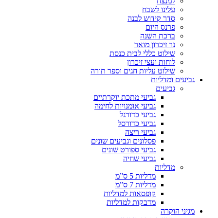
למנצח
עלינו לשבח
סדר קידוש לבנה
פרנס היום
ברכת השנה
נר זיכרון מואר
שילוט כללי לבית כנסת
לוחות ועצי זיכרון
שילוט עליות חגים וספר תורה
גביעים ומדליות
גביעים
גביעי מתכת יוקרתיים
גביעי אומנויות לחימה
גביעי כדורגל
גביעי כדורסל
גביעי ריצה
פסלונים וגביעים שונים
גביעי ספורט שונים
גביעי שחיה
מדליות
מדליות 5 ס”מ
מדליות 7 ס”מ
קופסאות למדליות
מדבקות למדליות
מגיני הוקרה