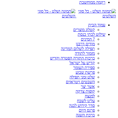
רקמה ממוחשבת
עמוד הבית
קטלוג מוצרים
שילוט לבתי כנסת
7 המינים
מודים דרבנן
תפילה לשלום המדינה
מזמור לתודה
ברכות התורה הפטרה וקדיש
קדיש על ישראל
ספירת העומר
פרשת שבוע
שלט זמני תפילה
השבטים ויטראזים
אשר יצר
קופות צדקה
למנצח
עלינו לשבח
סדר קידוש לבנה
פרנס היום
ברכת השנה