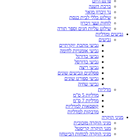
פרנס היום
ברכת השנה
נר זיכרון מואר
שילוט כללי לבית כנסת
לוחות ועצי זיכרון
שילוט עליות חגים וספר תורה
גביעים ומדליות
גביעים
גביעי מתכת יוקרתיים
גביעי אומנויות לחימה
גביעי כדורגל
גביעי כדורסל
גביעי ריצה
פסלונים וגביעים שונים
גביעי ספורט שונים
גביעי שחיה
מדליות
מדליות 5 ס”מ
מדליות 7 ס”מ
קופסאות למדליות
מדבקות למדליות
מגיני הוקרה
מגיני הוקרה מזכוכית
מגני הוקרה קריסטל
מגיני הוקרה לכוחות הביטחון