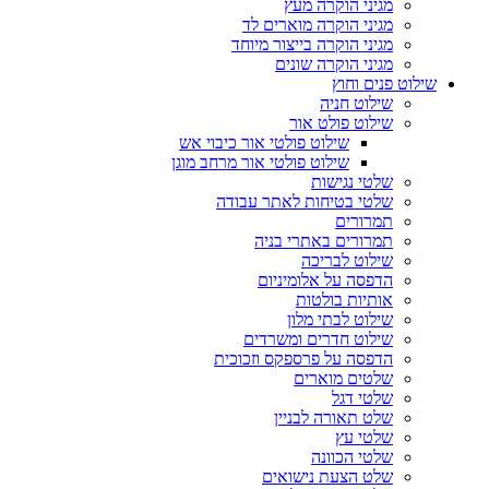
מגיני הוקרה מעץ
מגיני הוקרה מוארים לד
מגיני הוקרה בייצור מיוחד
מגיני הוקרה שונים
שילוט פנים וחוץ
שילוט חניה
שילוט פולט אור
שילוט פולטי אור כיבוי אש
שילוט פולטי אור מרחב מוגן
שלטי נגישות
שלטי בטיחות לאתר עבודה
תמרורים
תמרורים באתרי בניה
שילוט לבריכה
הדפסה על אלומיניום
אותיות בולטות
שילוט לבתי מלון
שילוט חדרים ומשרדים
הדפסה על פרספקס וזכוכית
שלטים מוארים
שלטי דגל
שלט תאורה לבניין
שלטי עץ
שלטי הכוונה
שלט הצעת נישואים