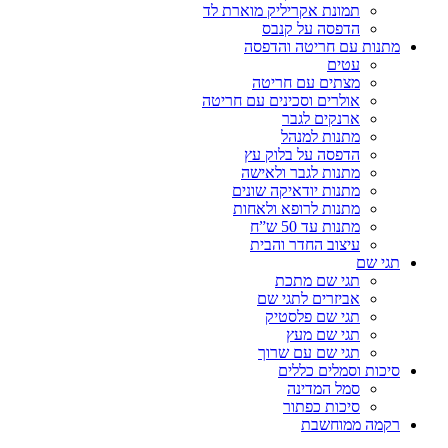
תמונת אקריליק מוארת לד
הדפסה על קנבס
מתנות עם חריטה והדפסה
עטים
מצתים עם חריטה
אולרים וסכינים עם חריטה
ארנקים לגבר
מתנות למנהל
הדפסה על בלוק עץ
מתנות לגבר ולאישה
מתנות יודאיקה שונים
מתנות לרופא ולאחות
מתנות עד 50 ש”ח
עיצוב החדר והבית
תגי שם
תגי שם מתכת
אביזרים לתגי שם
תגי שם פלסטיק
תגי שם מעץ
תגי שם עם שרוך
סיכות וסמלים כללים
סמל המדינה
סיכות כפתור
רקמה ממוחשבת