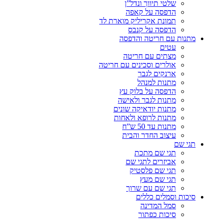
שלטי תיווך ונדל”ן
הדפסה על קאפה
תמונת אקריליק מוארת לד
הדפסה על קנבס
מתנות עם חריטה והדפסה
עטים
מצתים עם חריטה
אולרים וסכינים עם חריטה
ארנקים לגבר
מתנות למנהל
הדפסה על בלוק עץ
מתנות לגבר ולאישה
מתנות יודאיקה שונים
מתנות לרופא ולאחות
מתנות עד 50 ש”ח
עיצוב החדר והבית
תגי שם
תגי שם מתכת
אביזרים לתגי שם
תגי שם פלסטיק
תגי שם מעץ
תגי שם עם שרוך
סיכות וסמלים כללים
סמל המדינה
סיכות כפתור