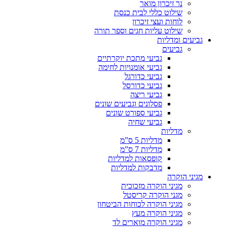
נר זיכרון מואר
שילוט כללי לבית כנסת
לוחות ועצי זיכרון
שילוט עליות חגים וספר תורה
גביעים ומדליות
גביעים
גביעי מתכת יוקרתיים
גביעי אומנויות לחימה
גביעי כדורגל
גביעי כדורסל
גביעי ריצה
פסלונים וגביעים שונים
גביעי ספורט שונים
גביעי שחיה
מדליות
מדליות 5 ס”מ
מדליות 7 ס”מ
קופסאות למדליות
מדבקות למדליות
מגיני הוקרה
מגיני הוקרה מזכוכית
מגני הוקרה קריסטל
מגיני הוקרה לכוחות הביטחון
מגיני הוקרה מעץ
מגיני הוקרה מוארים לד