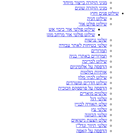
מגיני הוקרה בייצור מיוחד
מגיני הוקרה שונים
שילוט פנים וחוץ
שילוט חניה
שילוט פולט אור
שילוט פולטי אור כיבוי אש
שילוט פולטי אור מרחב מוגן
שלטי נגישות
שלטי בטיחות לאתר עבודה
תמרורים
תמרורים באתרי בניה
שילוט לבריכה
הדפסה על אלומיניום
אותיות בולטות
שילוט לבתי מלון
שילוט חדרים ומשרדים
הדפסה על פרספקס וזכוכית
שלטים מוארים
שלטי דגל
שלט תאורה לבניין
שלטי עץ
שלטי הכוונה
שלט הצעת נישואים
שלטי תיווך ונדל”ן
הדפסה על קאפה