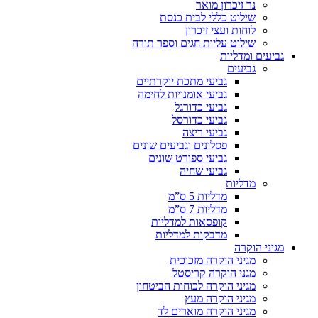
נר זיכרון מואר
שילוט כללי לבית כנסת
לוחות ועצי זיכרון
שילוט עליות חגים וספר תורה
גביעים ומדליות
גביעים
גביעי מתכת יוקרתיים
גביעי אומנויות לחימה
גביעי כדורגל
גביעי כדורסל
גביעי ריצה
פסלונים וגביעים שונים
גביעי ספורט שונים
גביעי שחיה
מדליות
מדליות 5 ס”מ
מדליות 7 ס”מ
קופסאות למדליות
מדבקות למדליות
מגיני הוקרה
מגיני הוקרה מזכוכית
מגני הוקרה קריסטל
מגיני הוקרה לכוחות הביטחון
מגיני הוקרה מעץ
מגיני הוקרה מוארים לד