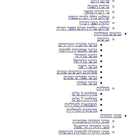
פרנס היום
ברכת השנה
נר זיכרון מואר
שילוט כללי לבית כנסת
לוחות ועצי זיכרון
שילוט עליות חגים וספר תורה
גביעים ומדליות
גביעים
גביעי מתכת יוקרתיים
גביעי אומנויות לחימה
גביעי כדורגל
גביעי כדורסל
גביעי ריצה
פסלונים וגביעים שונים
גביעי ספורט שונים
גביעי שחיה
מדליות
מדליות 5 ס”מ
מדליות 7 ס”מ
קופסאות למדליות
מדבקות למדליות
מגיני הוקרה
מגיני הוקרה מזכוכית
מגני הוקרה קריסטל
מגיני הוקרה לכוחות הביטחון