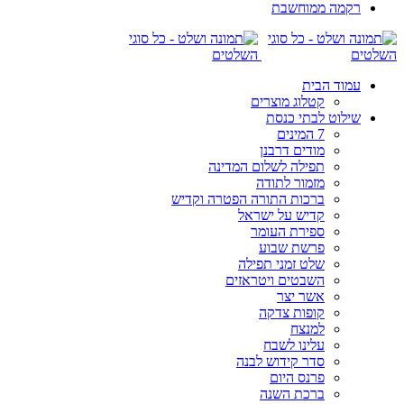
רקמה ממוחשבת
עמוד הבית
קטלוג מוצרים
שילוט לבתי כנסת
7 המינים
מודים דרבנן
תפילה לשלום המדינה
מזמור לתודה
ברכות התורה הפטרה וקדיש
קדיש על ישראל
ספירת העומר
פרשת שבוע
שלט זמני תפילה
השבטים ויטראזים
אשר יצר
קופות צדקה
למנצח
עלינו לשבח
סדר קידוש לבנה
פרנס היום
ברכת השנה