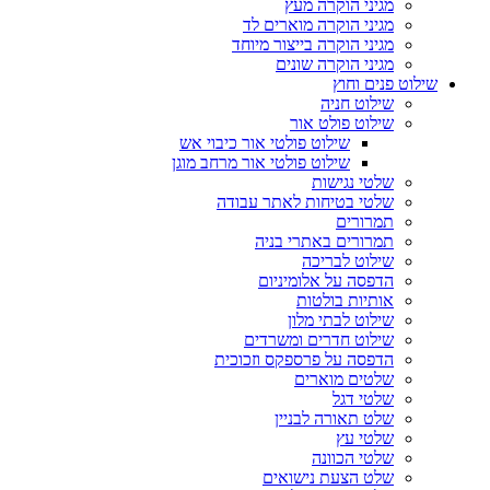
מגיני הוקרה מעץ
מגיני הוקרה מוארים לד
מגיני הוקרה בייצור מיוחד
מגיני הוקרה שונים
שילוט פנים וחוץ
שילוט חניה
שילוט פולט אור
שילוט פולטי אור כיבוי אש
שילוט פולטי אור מרחב מוגן
שלטי נגישות
שלטי בטיחות לאתר עבודה
תמרורים
תמרורים באתרי בניה
שילוט לבריכה
הדפסה על אלומיניום
אותיות בולטות
שילוט לבתי מלון
שילוט חדרים ומשרדים
הדפסה על פרספקס וזכוכית
שלטים מוארים
שלטי דגל
שלט תאורה לבניין
שלטי עץ
שלטי הכוונה
שלט הצעת נישואים