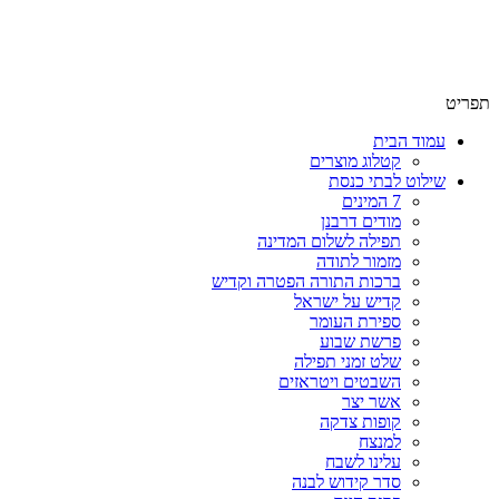
תפריט
עמוד הבית
קטלוג מוצרים
שילוט לבתי כנסת
7 המינים
מודים דרבנן
תפילה לשלום המדינה
מזמור לתודה
ברכות התורה הפטרה וקדיש
קדיש על ישראל
ספירת העומר
פרשת שבוע
שלט זמני תפילה
השבטים ויטראזים
אשר יצר
קופות צדקה
למנצח
עלינו לשבח
סדר קידוש לבנה