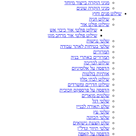
מגיני הוקרה בייצור מיוחד
מגיני הוקרה שונים
שילוט פנים וחוץ
שילוט חניה
שילוט פולט אור
שילוט פולטי אור כיבוי אש
שילוט פולטי אור מרחב מוגן
שלטי נגישות
שלטי בטיחות לאתר עבודה
תמרורים
תמרורים באתרי בניה
שילוט לבריכה
הדפסה על אלומיניום
אותיות בולטות
שילוט לבתי מלון
שילוט חדרים ומשרדים
הדפסה על פרספקס וזכוכית
שלטים מוארים
שלטי דגל
שלט תאורה לבניין
שלטי עץ
שלטי הכוונה
שלט הצעת נישואים
שלטי תיווך ונדל”ן
הדפסה על קאפה