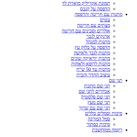
תמונת אקריליק מוארת לד
הדפסה על קנבס
מתנות עם חריטה והדפסה
עטים
מצתים עם חריטה
אולרים וסכינים עם חריטה
ארנקים לגבר
מתנות למנהל
הדפסה על בלוק עץ
מתנות לגבר ולאישה
מתנות יודאיקה שונים
מתנות לרופא ולאחות
מתנות עד 50 ש”ח
עיצוב החדר והבית
תגי שם
תגי שם מתכת
אביזרים לתגי שם
תגי שם פלסטיק
תגי שם מעץ
תגי שם עם שרוך
סיכות וסמלים כללים
סמל המדינה
סיכות כפתור
רקמה ממוחשבת