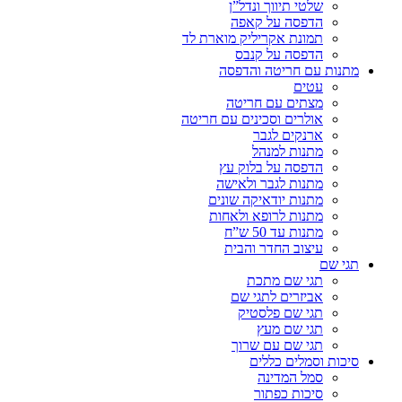
שלטי תיווך ונדל”ן
הדפסה על קאפה
תמונת אקריליק מוארת לד
הדפסה על קנבס
מתנות עם חריטה והדפסה
עטים
מצתים עם חריטה
אולרים וסכינים עם חריטה
ארנקים לגבר
מתנות למנהל
הדפסה על בלוק עץ
מתנות לגבר ולאישה
מתנות יודאיקה שונים
מתנות לרופא ולאחות
מתנות עד 50 ש”ח
עיצוב החדר והבית
תגי שם
תגי שם מתכת
אביזרים לתגי שם
תגי שם פלסטיק
תגי שם מעץ
תגי שם עם שרוך
סיכות וסמלים כללים
סמל המדינה
סיכות כפתור