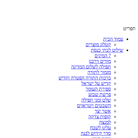
שימו לב האתר בבנייה. ישנם מוצרים ללא מחירים!
שימו לב האתר בבנייה. ישנם מוצרים ללא מחירים!
תפריט
עמוד הבית
קטלוג מוצרים
שילוט לבתי כנסת
7 המינים
מודים דרבנן
תפילה לשלום המדינה
מזמור לתודה
ברכות התורה הפטרה וקדיש
קדיש על ישראל
ספירת העומר
פרשת שבוע
שלט זמני תפילה
השבטים ויטראזים
אשר יצר
קופות צדקה
למנצח
עלינו לשבח
סדר קידוש לבנה