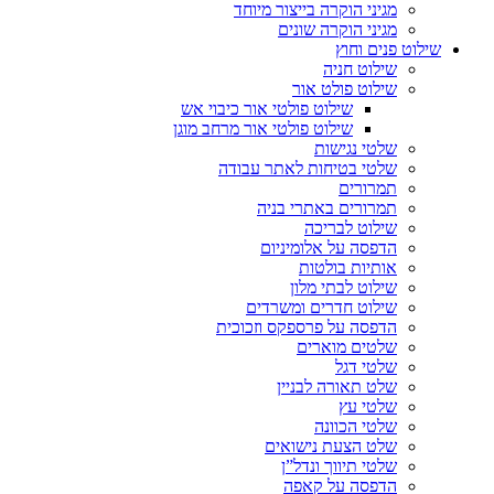
מגיני הוקרה בייצור מיוחד
מגיני הוקרה שונים
שילוט פנים וחוץ
שילוט חניה
שילוט פולט אור
שילוט פולטי אור כיבוי אש
שילוט פולטי אור מרחב מוגן
שלטי נגישות
שלטי בטיחות לאתר עבודה
תמרורים
תמרורים באתרי בניה
שילוט לבריכה
הדפסה על אלומיניום
אותיות בולטות
שילוט לבתי מלון
שילוט חדרים ומשרדים
הדפסה על פרספקס וזכוכית
שלטים מוארים
שלטי דגל
שלט תאורה לבניין
שלטי עץ
שלטי הכוונה
שלט הצעת נישואים
שלטי תיווך ונדל”ן
הדפסה על קאפה