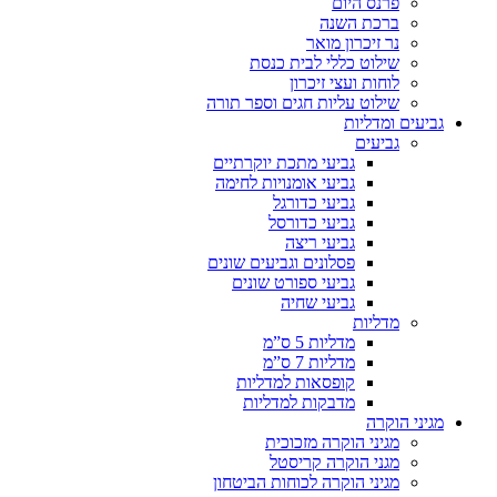
פרנס היום
ברכת השנה
נר זיכרון מואר
שילוט כללי לבית כנסת
לוחות ועצי זיכרון
שילוט עליות חגים וספר תורה
גביעים ומדליות
גביעים
גביעי מתכת יוקרתיים
גביעי אומנויות לחימה
גביעי כדורגל
גביעי כדורסל
גביעי ריצה
פסלונים וגביעים שונים
גביעי ספורט שונים
גביעי שחיה
מדליות
מדליות 5 ס”מ
מדליות 7 ס”מ
קופסאות למדליות
מדבקות למדליות
מגיני הוקרה
מגיני הוקרה מזכוכית
מגני הוקרה קריסטל
מגיני הוקרה לכוחות הביטחון