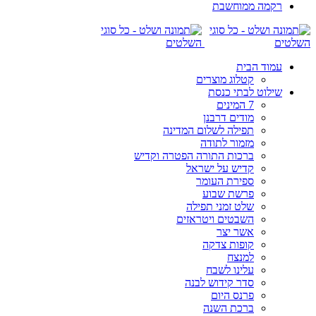
רקמה ממוחשבת
עמוד הבית
קטלוג מוצרים
שילוט לבתי כנסת
7 המינים
מודים דרבנן
תפילה לשלום המדינה
מזמור לתודה
ברכות התורה הפטרה וקדיש
קדיש על ישראל
ספירת העומר
פרשת שבוע
שלט זמני תפילה
השבטים ויטראזים
אשר יצר
קופות צדקה
למנצח
עלינו לשבח
סדר קידוש לבנה
פרנס היום
ברכת השנה