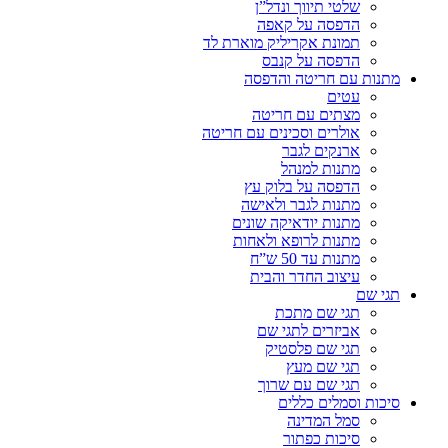
שלטי תיווך ונדל”ן
הדפסה על קאפה
תמונת אקריליק מוארת לד
הדפסה על קנבס
מתנות עם חריטה והדפסה
עטים
מצתים עם חריטה
אולרים וסכינים עם חריטה
ארנקים לגבר
מתנות למנהל
הדפסה על בלוק עץ
מתנות לגבר ולאישה
מתנות יודאיקה שונים
מתנות לרופא ולאחות
מתנות עד 50 ש”ח
עיצוב החדר והבית
תגי שם
תגי שם מתכת
אביזרים לתגי שם
תגי שם פלסטיק
תגי שם מעץ
תגי שם עם שרוך
סיכות וסמלים כללים
סמל המדינה
סיכות כפתור