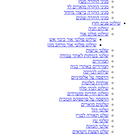
מגיני הוקרה מעץ
מגיני הוקרה מוארים לד
מגיני הוקרה בייצור מיוחד
מגיני הוקרה שונים
שילוט פנים וחוץ
שילוט חניה
שילוט פולט אור
שילוט פולטי אור כיבוי אש
שילוט פולטי אור מרחב מוגן
שלטי נגישות
שלטי בטיחות לאתר עבודה
תמרורים
תמרורים באתרי בניה
שילוט לבריכה
הדפסה על אלומיניום
אותיות בולטות
שילוט לבתי מלון
שילוט חדרים ומשרדים
הדפסה על פרספקס וזכוכית
שלטים מוארים
שלטי דגל
שלט תאורה לבניין
שלטי עץ
שלטי הכוונה
שלט הצעת נישואים