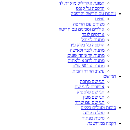
תמונת אקריליק מוארת לד
הדפסה על קנבס
מתנות עם חריטה והדפסה
עטים
מצתים עם חריטה
אולרים וסכינים עם חריטה
ארנקים לגבר
מתנות למנהל
הדפסה על בלוק עץ
מתנות לגבר ולאישה
מתנות יודאיקה שונים
מתנות לרופא ולאחות
מתנות עד 50 ש”ח
עיצוב החדר והבית
תגי שם
תגי שם מתכת
אביזרים לתגי שם
תגי שם פלסטיק
תגי שם מעץ
תגי שם עם שרוך
סיכות וסמלים כללים
סמל המדינה
סיכות כפתור
רקמה ממוחשבת