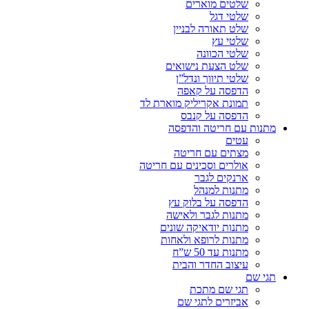
שלטים מוארים
שלטי דגל
שלט תאורה לבניין
שלטי עץ
שלטי הכוונה
שלט הצעת נישואים
שלטי תיווך ונדל”ן
הדפסה על קאפה
תמונת אקריליק מוארת לד
הדפסה על קנבס
מתנות עם חריטה והדפסה
עטים
מצתים עם חריטה
אולרים וסכינים עם חריטה
ארנקים לגבר
מתנות למנהל
הדפסה על בלוק עץ
מתנות לגבר ולאישה
מתנות יודאיקה שונים
מתנות לרופא ולאחות
מתנות עד 50 ש”ח
עיצוב החדר והבית
תגי שם
תגי שם מתכת
אביזרים לתגי שם