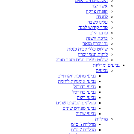
השבטים ויטראזים
אשר יצר
קופות צדקה
למנצח
עלינו לשבח
סדר קידוש לבנה
פרנס היום
ברכת השנה
נר זיכרון מואר
שילוט כללי לבית כנסת
לוחות ועצי זיכרון
שילוט עליות חגים וספר תורה
גביעים ומדליות
גביעים
גביעי מתכת יוקרתיים
גביעי אומנויות לחימה
גביעי כדורגל
גביעי כדורסל
גביעי ריצה
פסלונים וגביעים שונים
גביעי ספורט שונים
גביעי שחיה
מדליות
מדליות 5 ס”מ
מדליות 7 ס”מ