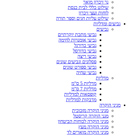
נר זיכרון מואר
שילוט כללי לבית כנסת
לוחות ועצי זיכרון
שילוט עליות חגים וספר תורה
גביעים ומדליות
גביעים
גביעי מתכת יוקרתיים
גביעי אומנויות לחימה
גביעי כדורגל
גביעי כדורסל
גביעי ריצה
פסלונים וגביעים שונים
גביעי ספורט שונים
גביעי שחיה
מדליות
מדליות 5 ס”מ
מדליות 7 ס”מ
קופסאות למדליות
מדבקות למדליות
מגיני הוקרה
מגיני הוקרה מזכוכית
מגני הוקרה קריסטל
מגיני הוקרה לכוחות הביטחון
מגיני הוקרה מעץ
מגיני הוקרה מוארים לד