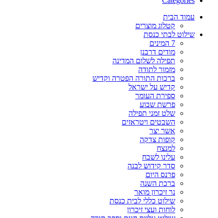
Categories
עמוד הבית
קטלוג מוצרים
שילוט לבתי כנסת
7 המינים
מודים דרבנן
תפילה לשלום המדינה
מזמור לתודה
ברכות התורה הפטרה וקדיש
קדיש על ישראל
ספירת העומר
פרשת שבוע
שלט זמני תפילה
השבטים ויטראזים
אשר יצר
קופות צדקה
למנצח
עלינו לשבח
סדר קידוש לבנה
פרנס היום
ברכת השנה
נר זיכרון מואר
שילוט כללי לבית כנסת
לוחות ועצי זיכרון