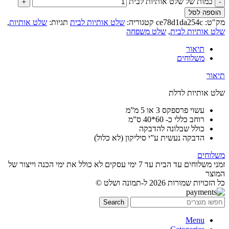
כמות של שלט אותיות לבית
הוספה לסל
מק"ט:
ce78d1da254c
קטגוריה:
שלט אותיות לבית
תגיות:
שלט אותיות
,
שלט אותיות לבית
,
שלט משפחה
תיאור
משלוחים
תיאור
שלט אותיות לדלת
עשוי פרספקס 3 או 5 מ”מ
רוחב כללי כ- 60*40 ס”מ
כולל שבלונה להדבקה
הדבקה נעשית ע”י סיליקון (לא כלול)
משלוחים
זמני משלוחים עד הבית עד 7 ימי עסקים לא כולל את ימי הכנה וייצור של
המוצר
כל הזכויות שמורות 2026 ל-תמונה ושלט ©
Search
Menu