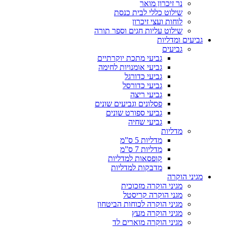
נר זיכרון מואר
שילוט כללי לבית כנסת
לוחות ועצי זיכרון
שילוט עליות חגים וספר תורה
גביעים ומדליות
גביעים
גביעי מתכת יוקרתיים
גביעי אומנויות לחימה
גביעי כדורגל
גביעי כדורסל
גביעי ריצה
פסלונים וגביעים שונים
גביעי ספורט שונים
גביעי שחיה
מדליות
מדליות 5 ס”מ
מדליות 7 ס”מ
קופסאות למדליות
מדבקות למדליות
מגיני הוקרה
מגיני הוקרה מזכוכית
מגני הוקרה קריסטל
מגיני הוקרה לכוחות הביטחון
מגיני הוקרה מעץ
מגיני הוקרה מוארים לד