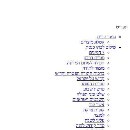
שימו לב האתר בבנייה. ישנם מוצרים ללא מחירים!
שימו לב האתר בבנייה. ישנם מוצרים ללא מחירים!
תפריט
עמוד הבית
קטלוג מוצרים
שילוט לבתי כנסת
7 המינים
מודים דרבנן
תפילה לשלום המדינה
מזמור לתודה
ברכות התורה הפטרה וקדיש
קדיש על ישראל
ספירת העומר
פרשת שבוע
שלט זמני תפילה
השבטים ויטראזים
אשר יצר
קופות צדקה
למנצח
עלינו לשבח
סדר קידוש לבנה