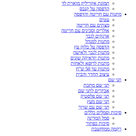
תמונת אקריליק מוארת לד
הדפסה על קנבס
מתנות עם חריטה והדפסה
עטים
מצתים עם חריטה
אולרים וסכינים עם חריטה
ארנקים לגבר
מתנות למנהל
הדפסה על בלוק עץ
מתנות לגבר ולאישה
מתנות יודאיקה שונים
מתנות לרופא ולאחות
מתנות עד 50 ש”ח
עיצוב החדר והבית
תגי שם
תגי שם מתכת
אביזרים לתגי שם
תגי שם פלסטיק
תגי שם מעץ
תגי שם עם שרוך
סיכות וסמלים כללים
סמל המדינה
סיכות כפתור
רקמה ממוחשבת