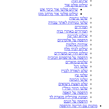
שילוט חניה
שילוט פולט אור
שילוט פולטי אור כיבוי אש
שילוט פולטי אור מרחב מוגן
שלטי נגישות
שלטי בטיחות לאתר עבודה
תמרורים
תמרורים באתרי בניה
שילוט לבריכה
הדפסה על אלומיניום
אותיות בולטות
שילוט לבתי מלון
שילוט חדרים ומשרדים
הדפסה על פרספקס וזכוכית
שלטים מוארים
שלטי דגל
שלט תאורה לבניין
שלטי עץ
שלטי הכוונה
שלט הצעת נישואים
שלטי תיווך ונדל”ן
הדפסה על קאפה
תמונת אקריליק מוארת לד
הדפסה על קנבס
מתנות עם חריטה והדפסה