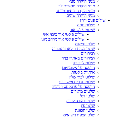
מגיני הוקרה מעץ
מגיני הוקרה מוארים לד
מגיני הוקרה בייצור מיוחד
מגיני הוקרה שונים
שילוט פנים וחוץ
שילוט חניה
שילוט פולט אור
שילוט פולטי אור כיבוי אש
שילוט פולטי אור מרחב מוגן
שלטי נגישות
שלטי בטיחות לאתר עבודה
תמרורים
תמרורים באתרי בניה
שילוט לבריכה
הדפסה על אלומיניום
אותיות בולטות
שילוט לבתי מלון
שילוט חדרים ומשרדים
הדפסה על פרספקס וזכוכית
שלטים מוארים
שלטי דגל
שלט תאורה לבניין
שלטי עץ
שלטי הכוונה
שלט הצעת נישואים