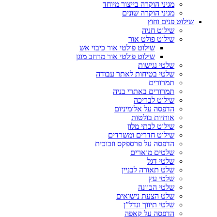
מגיני הוקרה בייצור מיוחד
מגיני הוקרה שונים
שילוט פנים וחוץ
שילוט חניה
שילוט פולט אור
שילוט פולטי אור כיבוי אש
שילוט פולטי אור מרחב מוגן
שלטי נגישות
שלטי בטיחות לאתר עבודה
תמרורים
תמרורים באתרי בניה
שילוט לבריכה
הדפסה על אלומיניום
אותיות בולטות
שילוט לבתי מלון
שילוט חדרים ומשרדים
הדפסה על פרספקס וזכוכית
שלטים מוארים
שלטי דגל
שלט תאורה לבניין
שלטי עץ
שלטי הכוונה
שלט הצעת נישואים
שלטי תיווך ונדל”ן
הדפסה על קאפה