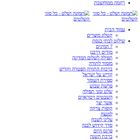
רקמה ממוחשבת
עמוד הבית
קטלוג מוצרים
שילוט לבתי כנסת
7 המינים
מודים דרבנן
תפילה לשלום המדינה
מזמור לתודה
ברכות התורה הפטרה וקדיש
קדיש על ישראל
ספירת העומר
פרשת שבוע
שלט זמני תפילה
השבטים ויטראזים
אשר יצר
קופות צדקה
למנצח
עלינו לשבח
סדר קידוש לבנה
פרנס היום
ברכת השנה