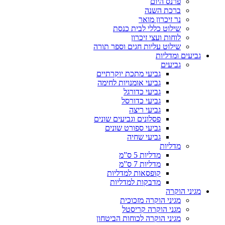
פרנס היום
ברכת השנה
נר זיכרון מואר
שילוט כללי לבית כנסת
לוחות ועצי זיכרון
שילוט עליות חגים וספר תורה
גביעים ומדליות
גביעים
גביעי מתכת יוקרתיים
גביעי אומנויות לחימה
גביעי כדורגל
גביעי כדורסל
גביעי ריצה
פסלונים וגביעים שונים
גביעי ספורט שונים
גביעי שחיה
מדליות
מדליות 5 ס”מ
מדליות 7 ס”מ
קופסאות למדליות
מדבקות למדליות
מגיני הוקרה
מגיני הוקרה מזכוכית
מגני הוקרה קריסטל
מגיני הוקרה לכוחות הביטחון