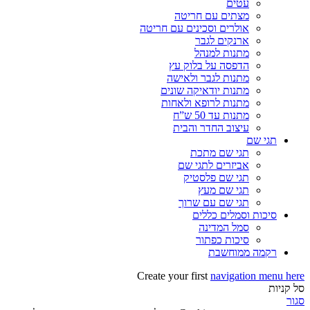
עטים
מצתים עם חריטה
אולרים וסכינים עם חריטה
ארנקים לגבר
מתנות למנהל
הדפסה על בלוק עץ
מתנות לגבר ולאישה
מתנות יודאיקה שונים
מתנות לרופא ולאחות
מתנות עד 50 ש”ח
עיצוב החדר והבית
תגי שם
תגי שם מתכת
אביזרים לתגי שם
תגי שם פלסטיק
תגי שם מעץ
תגי שם עם שרוך
סיכות וסמלים כללים
סמל המדינה
סיכות כפתור
רקמה ממוחשבת
Create your first
navigation menu here
סל קניות
סגור