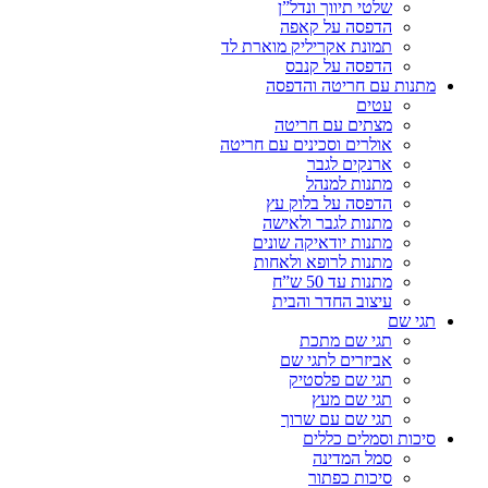
שלטי תיווך ונדל”ן
הדפסה על קאפה
תמונת אקריליק מוארת לד
הדפסה על קנבס
מתנות עם חריטה והדפסה
עטים
מצתים עם חריטה
אולרים וסכינים עם חריטה
ארנקים לגבר
מתנות למנהל
הדפסה על בלוק עץ
מתנות לגבר ולאישה
מתנות יודאיקה שונים
מתנות לרופא ולאחות
מתנות עד 50 ש”ח
עיצוב החדר והבית
תגי שם
תגי שם מתכת
אביזרים לתגי שם
תגי שם פלסטיק
תגי שם מעץ
תגי שם עם שרוך
סיכות וסמלים כללים
סמל המדינה
סיכות כפתור