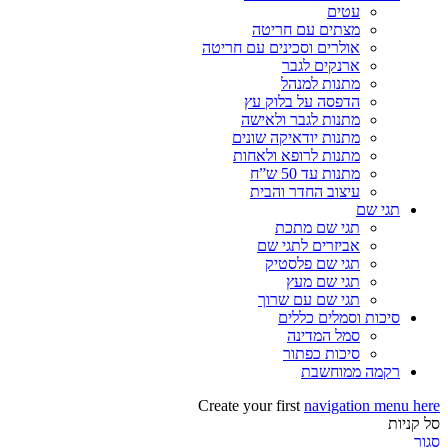
עטים
מצתים עם חריטה
אולרים וסכינים עם חריטה
ארנקים לגבר
מתנות למנהל
הדפסה על בלוק עץ
מתנות לגבר ולאישה
מתנות יודאיקה שונים
מתנות לרופא ולאחות
מתנות עד 50 ש”ח
עיצוב החדר והבית
תגי שם
תגי שם מתכת
אביזרים לתגי שם
תגי שם פלסטיק
תגי שם מעץ
תגי שם עם שרוך
סיכות וסמלים כללים
סמל המדינה
סיכות כפתור
רקמה ממוחשבת
Create your first
navigation menu here
סל קניות
סגור