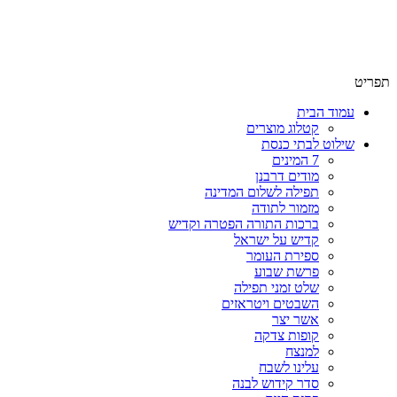
שימו לב האתר בבנייה. ישנם מוצרים ללא מחירים!
שימו לב האתר בבנייה. ישנם מוצרים ללא מחירים!
תפריט
עמוד הבית
קטלוג מוצרים
שילוט לבתי כנסת
7 המינים
מודים דרבנן
תפילה לשלום המדינה
מזמור לתודה
ברכות התורה הפטרה וקדיש
קדיש על ישראל
ספירת העומר
פרשת שבוע
שלט זמני תפילה
השבטים ויטראזים
אשר יצר
קופות צדקה
למנצח
עלינו לשבח
סדר קידוש לבנה