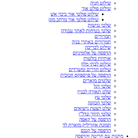
שילוט חניה
שילוט פולט אור
שילוט פולטי אור כיבוי אש
שילוט פולטי אור מרחב מוגן
שלטי נגישות
שלטי בטיחות לאתר עבודה
תמרורים
תמרורים באתרי בניה
שילוט לבריכה
הדפסה על אלומיניום
אותיות בולטות
שילוט לבתי מלון
שילוט חדרים ומשרדים
הדפסה על פרספקס וזכוכית
שלטים מוארים
שלטי דגל
שלט תאורה לבניין
שלטי עץ
שלטי הכוונה
שלט הצעת נישואים
שלטי תיווך ונדל”ן
הדפסה על קאפה
תמונת אקריליק מוארת לד
הדפסה על קנבס
מתנות עם חריטה והדפסה