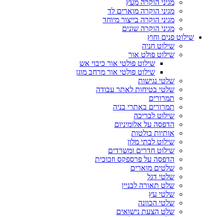
מגיני הוקרה מעץ
מגיני הוקרה מוארים לד
מגיני הוקרה בייצור מיוחד
מגיני הוקרה שונים
שילוט פנים וחוץ
שילוט חניה
שילוט פולט אור
שילוט פולטי אור כיבוי אש
שילוט פולטי אור מרחב מוגן
שלטי נגישות
שלטי בטיחות לאתר עבודה
תמרורים
תמרורים באתרי בניה
שילוט לבריכה
הדפסה על אלומיניום
אותיות בולטות
שילוט לבתי מלון
שילוט חדרים ומשרדים
הדפסה על פרספקס וזכוכית
שלטים מוארים
שלטי דגל
שלט תאורה לבניין
שלטי עץ
שלטי הכוונה
שלט הצעת נישואים