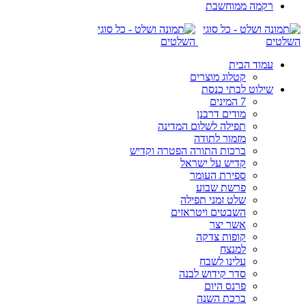
רקמה ממוחשבת
עמוד הבית
קטלוג מוצרים
שילוט לבתי כנסת
7 המינים
מודים דרבנן
תפילה לשלום המדינה
מזמור לתודה
ברכות התורה הפטרה וקדיש
קדיש על ישראל
ספירת העומר
פרשת שבוע
שלט זמני תפילה
השבטים ויטראזים
אשר יצר
קופות צדקה
למנצח
עלינו לשבח
סדר קידוש לבנה
פרנס היום
ברכת השנה