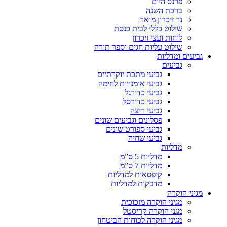
פרנס היום
ברכת השנה
נר זיכרון מואר
שילוט כללי לבית כנסת
לוחות ועצי זיכרון
שילוט עליות חגים וספר תורה
גביעים ומדליות
גביעים
גביעי מתכת יוקרתיים
גביעי אומנויות לחימה
גביעי כדורגל
גביעי כדורסל
גביעי ריצה
פסלונים וגביעים שונים
גביעי ספורט שונים
גביעי שחיה
מדליות
מדליות 5 ס”מ
מדליות 7 ס”מ
קופסאות למדליות
מדבקות למדליות
מגיני הוקרה
מגיני הוקרה מזכוכית
מגני הוקרה קריסטל
מגיני הוקרה לכוחות הביטחון