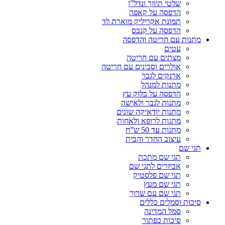
שלטי תיווך ונדל”ן
הדפסה על קאפה
תמונת אקריליק מוארת לד
הדפסה על קנבס
מתנות עם חריטה והדפסה
עטים
מצתים עם חריטה
אולרים וסכינים עם חריטה
ארנקים לגבר
מתנות למנהל
הדפסה על בלוק עץ
מתנות לגבר ולאישה
מתנות יודאיקה שונים
מתנות לרופא ולאחות
מתנות עד 50 ש”ח
עיצוב החדר והבית
תגי שם
תגי שם מתכת
אביזרים לתגי שם
תגי שם פלסטיק
תגי שם מעץ
תגי שם עם שרוך
סיכות וסמלים כללים
סמל המדינה
סיכות כפתור