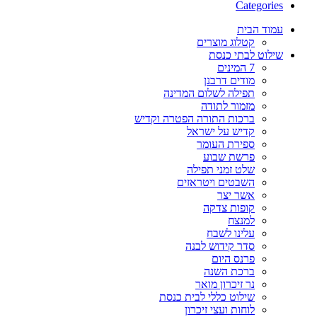
Categories
עמוד הבית
קטלוג מוצרים
שילוט לבתי כנסת
7 המינים
מודים דרבנן
תפילה לשלום המדינה
מזמור לתודה
ברכות התורה הפטרה וקדיש
קדיש על ישראל
ספירת העומר
פרשת שבוע
שלט זמני תפילה
השבטים ויטראזים
אשר יצר
קופות צדקה
למנצח
עלינו לשבח
סדר קידוש לבנה
פרנס היום
ברכת השנה
נר זיכרון מואר
שילוט כללי לבית כנסת
לוחות ועצי זיכרון