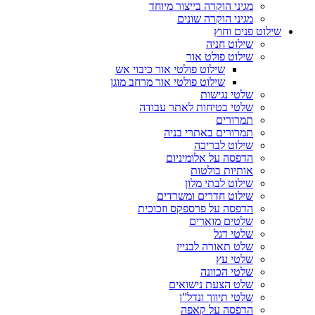
מגיני הוקרה בייצור מיוחד
מגיני הוקרה שונים
שילוט פנים וחוץ
שילוט חניה
שילוט פולט אור
שילוט פולטי אור כיבוי אש
שילוט פולטי אור מרחב מוגן
שלטי נגישות
שלטי בטיחות לאתר עבודה
תמרורים
תמרורים באתרי בניה
שילוט לבריכה
הדפסה על אלומיניום
אותיות בולטות
שילוט לבתי מלון
שילוט חדרים ומשרדים
הדפסה על פרספקס וזכוכית
שלטים מוארים
שלטי דגל
שלט תאורה לבניין
שלטי עץ
שלטי הכוונה
שלט הצעת נישואים
שלטי תיווך ונדל”ן
הדפסה על קאפה