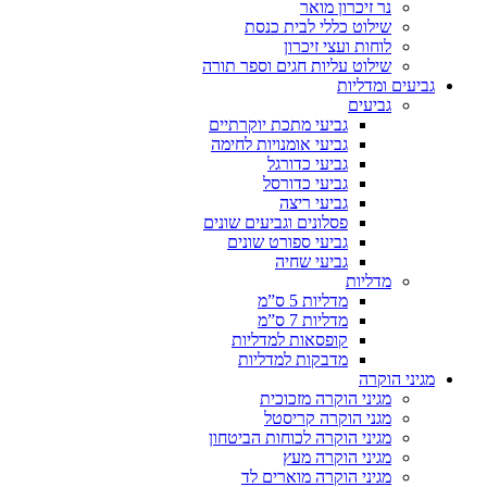
נר זיכרון מואר
שילוט כללי לבית כנסת
לוחות ועצי זיכרון
שילוט עליות חגים וספר תורה
גביעים ומדליות
גביעים
גביעי מתכת יוקרתיים
גביעי אומנויות לחימה
גביעי כדורגל
גביעי כדורסל
גביעי ריצה
פסלונים וגביעים שונים
גביעי ספורט שונים
גביעי שחיה
מדליות
מדליות 5 ס”מ
מדליות 7 ס”מ
קופסאות למדליות
מדבקות למדליות
מגיני הוקרה
מגיני הוקרה מזכוכית
מגני הוקרה קריסטל
מגיני הוקרה לכוחות הביטחון
מגיני הוקרה מעץ
מגיני הוקרה מוארים לד