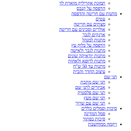
תמונת אקריליק מוארת לד
הדפסה על קנבס
מתנות עם חריטה והדפסה
עטים
מצתים עם חריטה
אולרים וסכינים עם חריטה
ארנקים לגבר
מתנות למנהל
הדפסה על בלוק עץ
מתנות לגבר ולאישה
מתנות יודאיקה שונים
מתנות לרופא ולאחות
מתנות עד 50 ש”ח
עיצוב החדר והבית
תגי שם
תגי שם מתכת
אביזרים לתגי שם
תגי שם פלסטיק
תגי שם מעץ
תגי שם עם שרוך
סיכות וסמלים כללים
סמל המדינה
סיכות כפתור
רקמה ממוחשבת