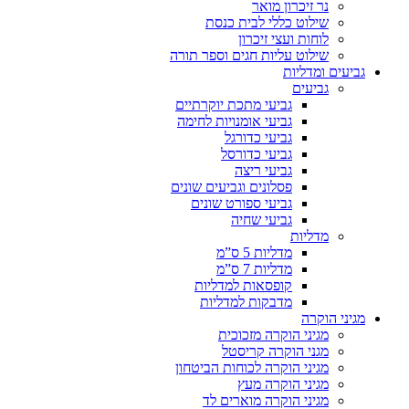
נר זיכרון מואר
שילוט כללי לבית כנסת
לוחות ועצי זיכרון
שילוט עליות חגים וספר תורה
גביעים ומדליות
גביעים
גביעי מתכת יוקרתיים
גביעי אומנויות לחימה
גביעי כדורגל
גביעי כדורסל
גביעי ריצה
פסלונים וגביעים שונים
גביעי ספורט שונים
גביעי שחיה
מדליות
מדליות 5 ס”מ
מדליות 7 ס”מ
קופסאות למדליות
מדבקות למדליות
מגיני הוקרה
מגיני הוקרה מזכוכית
מגני הוקרה קריסטל
מגיני הוקרה לכוחות הביטחון
מגיני הוקרה מעץ
מגיני הוקרה מוארים לד