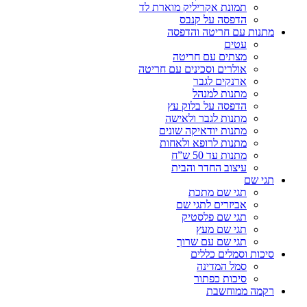
תמונת אקריליק מוארת לד
הדפסה על קנבס
מתנות עם חריטה והדפסה
עטים
מצתים עם חריטה
אולרים וסכינים עם חריטה
ארנקים לגבר
מתנות למנהל
הדפסה על בלוק עץ
מתנות לגבר ולאישה
מתנות יודאיקה שונים
מתנות לרופא ולאחות
מתנות עד 50 ש”ח
עיצוב החדר והבית
תגי שם
תגי שם מתכת
אביזרים לתגי שם
תגי שם פלסטיק
תגי שם מעץ
תגי שם עם שרוך
סיכות וסמלים כללים
סמל המדינה
סיכות כפתור
רקמה ממוחשבת