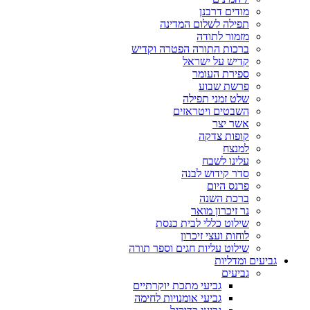
מודים דרבנן
תפילה לשלום המדינה
מזמור לתודה
ברכות התורה הפטרה וקדיש
קדיש על ישראל
ספירת העומר
פרשת שבוע
שלט זמני תפילה
השבטים ויטראזים
אשר יצר
קופות צדקה
למנצח
עלינו לשבח
סדר קידוש לבנה
פרנס היום
ברכת השנה
נר זיכרון מואר
שילוט כללי לבית כנסת
לוחות ועצי זיכרון
שילוט עליות חגים וספר תורה
גביעים ומדליות
גביעים
גביעי מתכת יוקרתיים
גביעי אומנויות לחימה