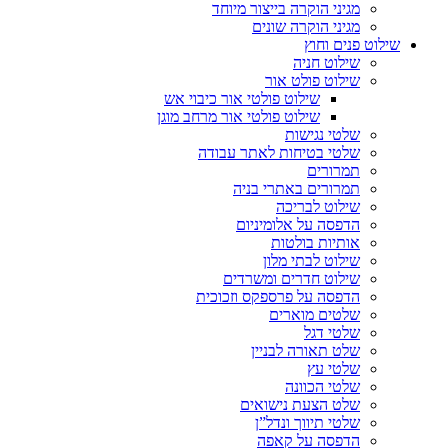
מגיני הוקרה בייצור מיוחד
מגיני הוקרה שונים
שילוט פנים וחוץ
שילוט חניה
שילוט פולט אור
שילוט פולטי אור כיבוי אש
שילוט פולטי אור מרחב מוגן
שלטי נגישות
שלטי בטיחות לאתר עבודה
תמרורים
תמרורים באתרי בניה
שילוט לבריכה
הדפסה על אלומיניום
אותיות בולטות
שילוט לבתי מלון
שילוט חדרים ומשרדים
הדפסה על פרספקס וזכוכית
שלטים מוארים
שלטי דגל
שלט תאורה לבניין
שלטי עץ
שלטי הכוונה
שלט הצעת נישואים
שלטי תיווך ונדל”ן
הדפסה על קאפה