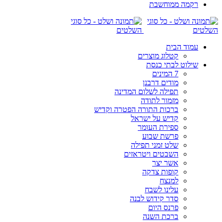
רקמה ממוחשבת
עמוד הבית
קטלוג מוצרים
שילוט לבתי כנסת
7 המינים
מודים דרבנן
תפילה לשלום המדינה
מזמור לתודה
ברכות התורה הפטרה וקדיש
קדיש על ישראל
ספירת העומר
פרשת שבוע
שלט זמני תפילה
השבטים ויטראזים
אשר יצר
קופות צדקה
למנצח
עלינו לשבח
סדר קידוש לבנה
פרנס היום
ברכת השנה