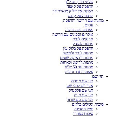
שלטי תיווך ונדל”ן
הדפסה על קאפה
תמונת אקריליק מוארת לד
הדפסה על קנבס
מתנות עם חריטה והדפסה
עטים
מצתים עם חריטה
אולרים וסכינים עם חריטה
ארנקים לגבר
מתנות למנהל
הדפסה על בלוק עץ
מתנות לגבר ולאישה
מתנות יודאיקה שונים
מתנות לרופא ולאחות
מתנות עד 50 ש”ח
עיצוב החדר והבית
תגי שם
תגי שם מתכת
אביזרים לתגי שם
תגי שם פלסטיק
תגי שם מעץ
תגי שם עם שרוך
סיכות וסמלים כללים
סמל המדינה
סיכות כפתור