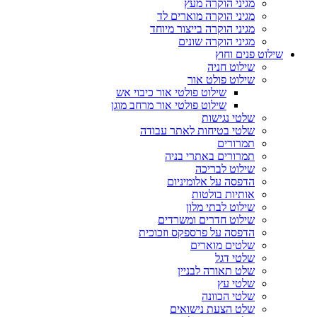
מגיני הוקרה מעץ
מגיני הוקרה מוארים לד
מגיני הוקרה בייצור מיוחד
מגיני הוקרה שונים
שילוט פנים וחוץ
שילוט חניה
שילוט פולט אור
שילוט פולטי אור כיבוי אש
שילוט פולטי אור מרחב מוגן
שלטי נגישות
שלטי בטיחות לאתר עבודה
תמרורים
תמרורים באתרי בניה
שילוט לבריכה
הדפסה על אלומיניום
אותיות בולטות
שילוט לבתי מלון
שילוט חדרים ומשרדים
הדפסה על פרספקס וזכוכית
שלטים מוארים
שלטי דגל
שלט תאורה לבניין
שלטי עץ
שלטי הכוונה
שלט הצעת נישואים