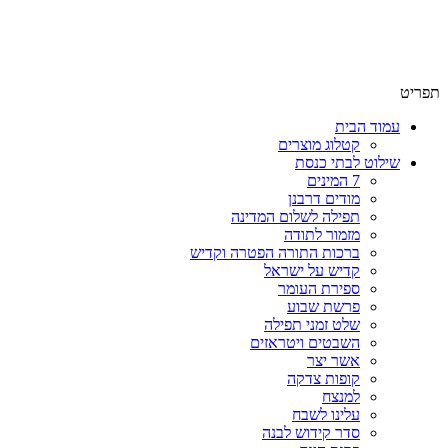
שימו לב האתר בבנייה. ישנם מוצרים ללא מחירים!
שימו לב האתר בבנייה. ישנם מוצרים ללא מחירים!
תפריט
עמוד הבית
קטלוג מוצרים
שילוט לבתי כנסת
7 המינים
מודים דרבנן
תפילה לשלום המדינה
מזמור לתודה
ברכות התורה הפטרה וקדיש
קדיש על ישראל
ספירת העומר
פרשת שבוע
שלט זמני תפילה
השבטים ויטראזים
אשר יצר
קופות צדקה
למנצח
עלינו לשבח
סדר קידוש לבנה