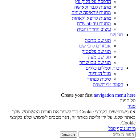
הדפסה על בלוק עץ
מתנות לגבר ולאישה
מתנות יודאיקה שונים
מתנות לרופא ולאחות
מתנות עד 50 ש”ח
עיצוב החדר והבית
תגי שם
תגי שם מתכת
אביזרים לתגי שם
תגי שם פלסטיק
תגי שם מעץ
תגי שם עם שרוך
סיכות וסמלים כללים
סמל המדינה
סיכות כפתור
רקמה ממוחשבת
Create your first
navigation menu here
סל קניות
סגור
אנו משתמשים בקובצי Cookie כדי לשפר את חוויית המשתמש שלך
באתר שלנו. על ידי גלישה באתר זה, הנך מסכים לשימוש שלנו בקובצי
Cookie.
מידע נוסף
קבל
Search