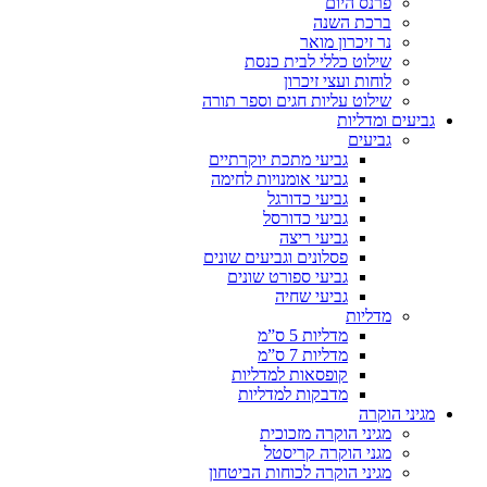
פרנס היום
ברכת השנה
נר זיכרון מואר
שילוט כללי לבית כנסת
לוחות ועצי זיכרון
שילוט עליות חגים וספר תורה
גביעים ומדליות
גביעים
גביעי מתכת יוקרתיים
גביעי אומנויות לחימה
גביעי כדורגל
גביעי כדורסל
גביעי ריצה
פסלונים וגביעים שונים
גביעי ספורט שונים
גביעי שחיה
מדליות
מדליות 5 ס”מ
מדליות 7 ס”מ
קופסאות למדליות
מדבקות למדליות
מגיני הוקרה
מגיני הוקרה מזכוכית
מגני הוקרה קריסטל
מגיני הוקרה לכוחות הביטחון