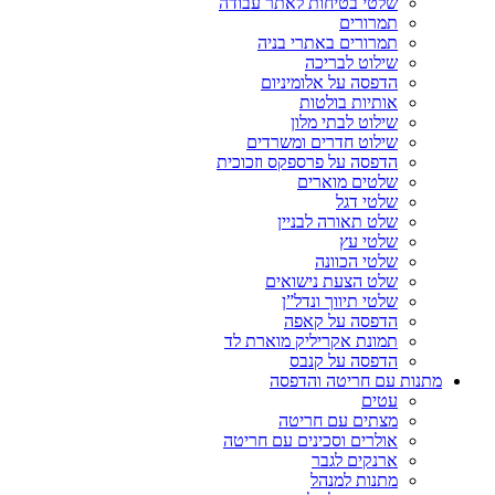
שלטי בטיחות לאתר עבודה
תמרורים
תמרורים באתרי בניה
שילוט לבריכה
הדפסה על אלומיניום
אותיות בולטות
שילוט לבתי מלון
שילוט חדרים ומשרדים
הדפסה על פרספקס וזכוכית
שלטים מוארים
שלטי דגל
שלט תאורה לבניין
שלטי עץ
שלטי הכוונה
שלט הצעת נישואים
שלטי תיווך ונדל”ן
הדפסה על קאפה
תמונת אקריליק מוארת לד
הדפסה על קנבס
מתנות עם חריטה והדפסה
עטים
מצתים עם חריטה
אולרים וסכינים עם חריטה
ארנקים לגבר
מתנות למנהל