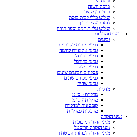
פרנס היום
ברכת השנה
נר זיכרון מואר
שילוט כללי לבית כנסת
לוחות ועצי זיכרון
שילוט עליות חגים וספר תורה
גביעים ומדליות
גביעים
גביעי מתכת יוקרתיים
גביעי אומנויות לחימה
גביעי כדורגל
גביעי כדורסל
גביעי ריצה
פסלונים וגביעים שונים
גביעי ספורט שונים
גביעי שחיה
מדליות
מדליות 5 ס”מ
מדליות 7 ס”מ
קופסאות למדליות
מדבקות למדליות
מגיני הוקרה
מגיני הוקרה מזכוכית
מגני הוקרה קריסטל
מגיני הוקרה לכוחות הביטחון