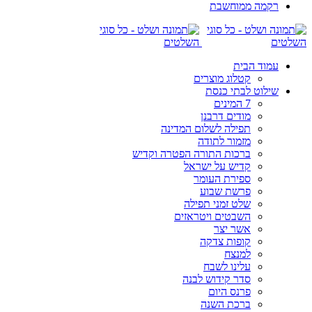
רקמה ממוחשבת
עמוד הבית
קטלוג מוצרים
שילוט לבתי כנסת
7 המינים
מודים דרבנן
תפילה לשלום המדינה
מזמור לתודה
ברכות התורה הפטרה וקדיש
קדיש על ישראל
ספירת העומר
פרשת שבוע
שלט זמני תפילה
השבטים ויטראזים
אשר יצר
קופות צדקה
למנצח
עלינו לשבח
סדר קידוש לבנה
פרנס היום
ברכת השנה