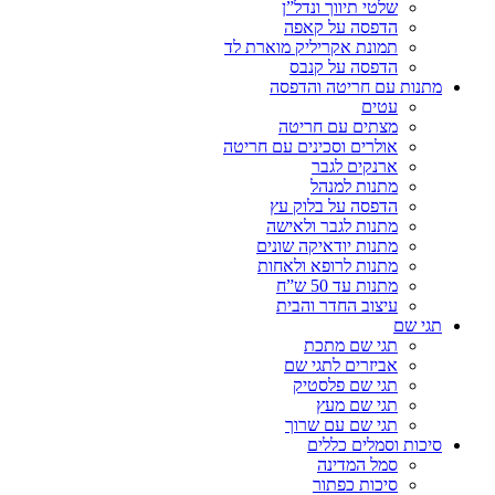
שלטי תיווך ונדל”ן
הדפסה על קאפה
תמונת אקריליק מוארת לד
הדפסה על קנבס
מתנות עם חריטה והדפסה
עטים
מצתים עם חריטה
אולרים וסכינים עם חריטה
ארנקים לגבר
מתנות למנהל
הדפסה על בלוק עץ
מתנות לגבר ולאישה
מתנות יודאיקה שונים
מתנות לרופא ולאחות
מתנות עד 50 ש”ח
עיצוב החדר והבית
תגי שם
תגי שם מתכת
אביזרים לתגי שם
תגי שם פלסטיק
תגי שם מעץ
תגי שם עם שרוך
סיכות וסמלים כללים
סמל המדינה
סיכות כפתור