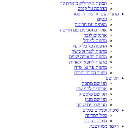
תמונת אקריליק מוארת לד
הדפסה על קנבס
מתנות עם חריטה והדפסה
עטים
מצתים עם חריטה
אולרים וסכינים עם חריטה
ארנקים לגבר
מתנות למנהל
הדפסה על בלוק עץ
מתנות לגבר ולאישה
מתנות יודאיקה שונים
מתנות לרופא ולאחות
מתנות עד 50 ש”ח
עיצוב החדר והבית
תגי שם
תגי שם מתכת
אביזרים לתגי שם
תגי שם פלסטיק
תגי שם מעץ
תגי שם עם שרוך
סיכות וסמלים כללים
סמל המדינה
סיכות כפתור
רקמה ממוחשבת