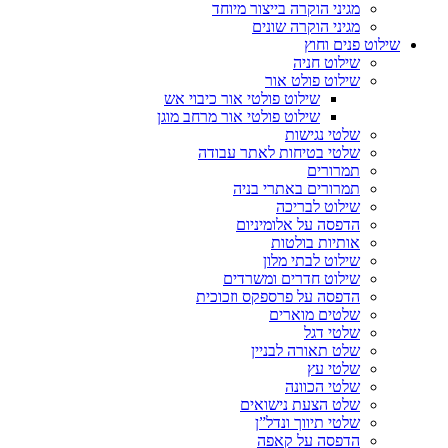
מגיני הוקרה בייצור מיוחד
מגיני הוקרה שונים
שילוט פנים וחוץ
שילוט חניה
שילוט פולט אור
שילוט פולטי אור כיבוי אש
שילוט פולטי אור מרחב מוגן
שלטי נגישות
שלטי בטיחות לאתר עבודה
תמרורים
תמרורים באתרי בניה
שילוט לבריכה
הדפסה על אלומיניום
אותיות בולטות
שילוט לבתי מלון
שילוט חדרים ומשרדים
הדפסה על פרספקס וזכוכית
שלטים מוארים
שלטי דגל
שלט תאורה לבניין
שלטי עץ
שלטי הכוונה
שלט הצעת נישואים
שלטי תיווך ונדל”ן
הדפסה על קאפה