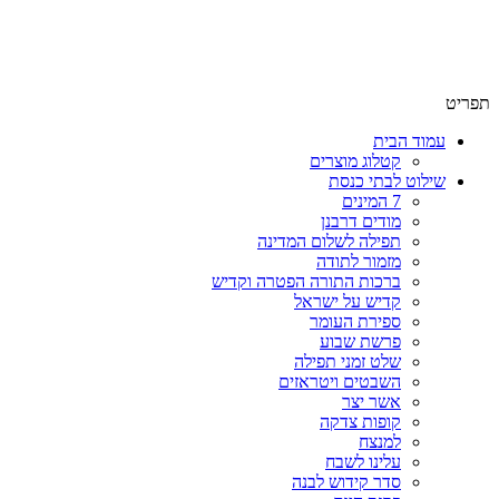
תפריט
עמוד הבית
קטלוג מוצרים
שילוט לבתי כנסת
7 המינים
מודים דרבנן
תפילה לשלום המדינה
מזמור לתודה
ברכות התורה הפטרה וקדיש
קדיש על ישראל
ספירת העומר
פרשת שבוע
שלט זמני תפילה
השבטים ויטראזים
אשר יצר
קופות צדקה
למנצח
עלינו לשבח
סדר קידוש לבנה