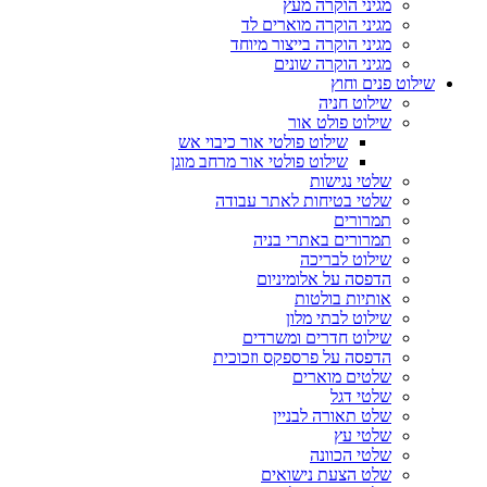
מגיני הוקרה מעץ
מגיני הוקרה מוארים לד
מגיני הוקרה בייצור מיוחד
מגיני הוקרה שונים
שילוט פנים וחוץ
שילוט חניה
שילוט פולט אור
שילוט פולטי אור כיבוי אש
שילוט פולטי אור מרחב מוגן
שלטי נגישות
שלטי בטיחות לאתר עבודה
תמרורים
תמרורים באתרי בניה
שילוט לבריכה
הדפסה על אלומיניום
אותיות בולטות
שילוט לבתי מלון
שילוט חדרים ומשרדים
הדפסה על פרספקס וזכוכית
שלטים מוארים
שלטי דגל
שלט תאורה לבניין
שלטי עץ
שלטי הכוונה
שלט הצעת נישואים