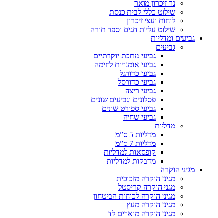
נר זיכרון מואר
שילוט כללי לבית כנסת
לוחות ועצי זיכרון
שילוט עליות חגים וספר תורה
גביעים ומדליות
גביעים
גביעי מתכת יוקרתיים
גביעי אומנויות לחימה
גביעי כדורגל
גביעי כדורסל
גביעי ריצה
פסלונים וגביעים שונים
גביעי ספורט שונים
גביעי שחיה
מדליות
מדליות 5 ס”מ
מדליות 7 ס”מ
קופסאות למדליות
מדבקות למדליות
מגיני הוקרה
מגיני הוקרה מזכוכית
מגני הוקרה קריסטל
מגיני הוקרה לכוחות הביטחון
מגיני הוקרה מעץ
מגיני הוקרה מוארים לד