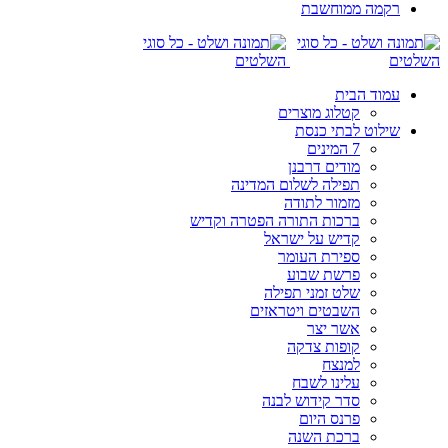
רקמה ממוחשבת
עמוד הבית
קטלוג מוצרים
שילוט לבתי כנסת
7 המינים
מודים דרבנן
תפילה לשלום המדינה
מזמור לתודה
ברכות התורה הפטרה וקדיש
קדיש על ישראל
ספירת העומר
פרשת שבוע
שלט זמני תפילה
השבטים ויטראזים
אשר יצר
קופות צדקה
למנצח
עלינו לשבח
סדר קידוש לבנה
פרנס היום
ברכת השנה