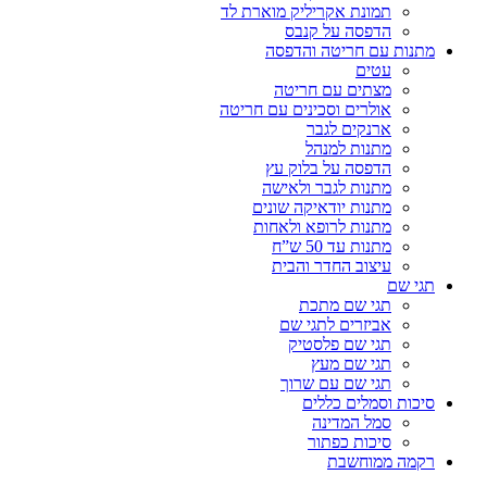
תמונת אקריליק מוארת לד
הדפסה על קנבס
מתנות עם חריטה והדפסה
עטים
מצתים עם חריטה
אולרים וסכינים עם חריטה
ארנקים לגבר
מתנות למנהל
הדפסה על בלוק עץ
מתנות לגבר ולאישה
מתנות יודאיקה שונים
מתנות לרופא ולאחות
מתנות עד 50 ש”ח
עיצוב החדר והבית
תגי שם
תגי שם מתכת
אביזרים לתגי שם
תגי שם פלסטיק
תגי שם מעץ
תגי שם עם שרוך
סיכות וסמלים כללים
סמל המדינה
סיכות כפתור
רקמה ממוחשבת