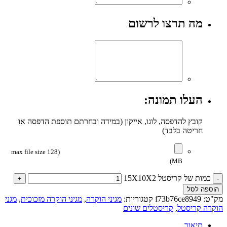
מה תרצו לרשום
העלו תמונה:
קובץ להדפסה, לוגו, אייקון (במידה ובחרתם תוספת הדפסה או
חריטה בלבד)
(max file size 128
MB)
כמות של קריסטל 15X10X2
הוספה לסל
מק"ט:
f73b76ce8949
קטגוריות:
מגיני הוקרה
,
מגיני הוקרה מזכוכית
,
מגני
הוקרה קריסטל
,
קריסטלים שונים
תיאור