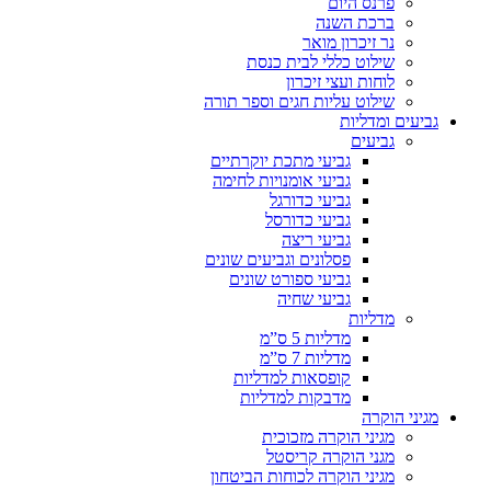
פרנס היום
ברכת השנה
נר זיכרון מואר
שילוט כללי לבית כנסת
לוחות ועצי זיכרון
שילוט עליות חגים וספר תורה
גביעים ומדליות
גביעים
גביעי מתכת יוקרתיים
גביעי אומנויות לחימה
גביעי כדורגל
גביעי כדורסל
גביעי ריצה
פסלונים וגביעים שונים
גביעי ספורט שונים
גביעי שחיה
מדליות
מדליות 5 ס”מ
מדליות 7 ס”מ
קופסאות למדליות
מדבקות למדליות
מגיני הוקרה
מגיני הוקרה מזכוכית
מגני הוקרה קריסטל
מגיני הוקרה לכוחות הביטחון