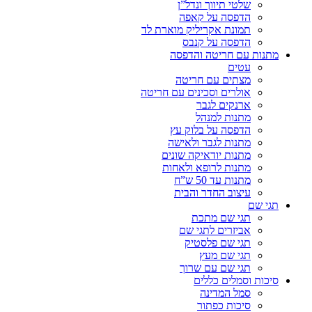
שלטי תיווך ונדל”ן
הדפסה על קאפה
תמונת אקריליק מוארת לד
הדפסה על קנבס
מתנות עם חריטה והדפסה
עטים
מצתים עם חריטה
אולרים וסכינים עם חריטה
ארנקים לגבר
מתנות למנהל
הדפסה על בלוק עץ
מתנות לגבר ולאישה
מתנות יודאיקה שונים
מתנות לרופא ולאחות
מתנות עד 50 ש”ח
עיצוב החדר והבית
תגי שם
תגי שם מתכת
אביזרים לתגי שם
תגי שם פלסטיק
תגי שם מעץ
תגי שם עם שרוך
סיכות וסמלים כללים
סמל המדינה
סיכות כפתור