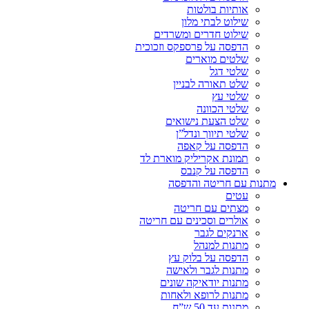
אותיות בולטות
שילוט לבתי מלון
שילוט חדרים ומשרדים
הדפסה על פרספקס וזכוכית
שלטים מוארים
שלטי דגל
שלט תאורה לבניין
שלטי עץ
שלטי הכוונה
שלט הצעת נישואים
שלטי תיווך ונדל”ן
הדפסה על קאפה
תמונת אקריליק מוארת לד
הדפסה על קנבס
מתנות עם חריטה והדפסה
עטים
מצתים עם חריטה
אולרים וסכינים עם חריטה
ארנקים לגבר
מתנות למנהל
הדפסה על בלוק עץ
מתנות לגבר ולאישה
מתנות יודאיקה שונים
מתנות לרופא ולאחות
מתנות עד 50 ש”ח