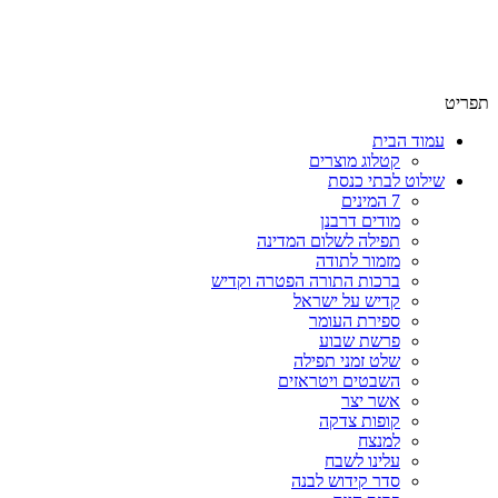
שימו לב האתר בבנייה. ישנם מוצרים ללא מחירים!
שימו לב האתר בבנייה. ישנם מוצרים ללא מחירים!
תפריט
עמוד הבית
קטלוג מוצרים
שילוט לבתי כנסת
7 המינים
מודים דרבנן
תפילה לשלום המדינה
מזמור לתודה
ברכות התורה הפטרה וקדיש
קדיש על ישראל
ספירת העומר
פרשת שבוע
שלט זמני תפילה
השבטים ויטראזים
אשר יצר
קופות צדקה
למנצח
עלינו לשבח
סדר קידוש לבנה