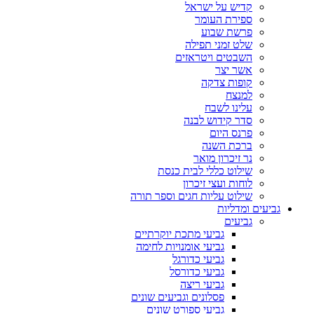
קדיש על ישראל
ספירת העומר
פרשת שבוע
שלט זמני תפילה
השבטים ויטראזים
אשר יצר
קופות צדקה
למנצח
עלינו לשבח
סדר קידוש לבנה
פרנס היום
ברכת השנה
נר זיכרון מואר
שילוט כללי לבית כנסת
לוחות ועצי זיכרון
שילוט עליות חגים וספר תורה
גביעים ומדליות
גביעים
גביעי מתכת יוקרתיים
גביעי אומנויות לחימה
גביעי כדורגל
גביעי כדורסל
גביעי ריצה
פסלונים וגביעים שונים
גביעי ספורט שונים