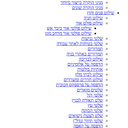
מגיני הוקרה בייצור מיוחד
מגיני הוקרה שונים
שילוט פנים וחוץ
שילוט חניה
שילוט פולט אור
שילוט פולטי אור כיבוי אש
שילוט פולטי אור מרחב מוגן
שלטי נגישות
שלטי בטיחות לאתר עבודה
תמרורים
תמרורים באתרי בניה
שילוט לבריכה
הדפסה על אלומיניום
אותיות בולטות
שילוט לבתי מלון
שילוט חדרים ומשרדים
הדפסה על פרספקס וזכוכית
שלטים מוארים
שלטי דגל
שלט תאורה לבניין
שלטי עץ
שלטי הכוונה
שלט הצעת נישואים
שלטי תיווך ונדל”ן
הדפסה על קאפה