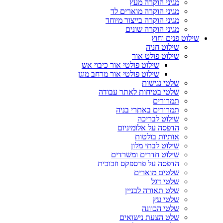
מגיני הוקרה מעץ
מגיני הוקרה מוארים לד
מגיני הוקרה בייצור מיוחד
מגיני הוקרה שונים
שילוט פנים וחוץ
שילוט חניה
שילוט פולט אור
שילוט פולטי אור כיבוי אש
שילוט פולטי אור מרחב מוגן
שלטי נגישות
שלטי בטיחות לאתר עבודה
תמרורים
תמרורים באתרי בניה
שילוט לבריכה
הדפסה על אלומיניום
אותיות בולטות
שילוט לבתי מלון
שילוט חדרים ומשרדים
הדפסה על פרספקס וזכוכית
שלטים מוארים
שלטי דגל
שלט תאורה לבניין
שלטי עץ
שלטי הכוונה
שלט הצעת נישואים