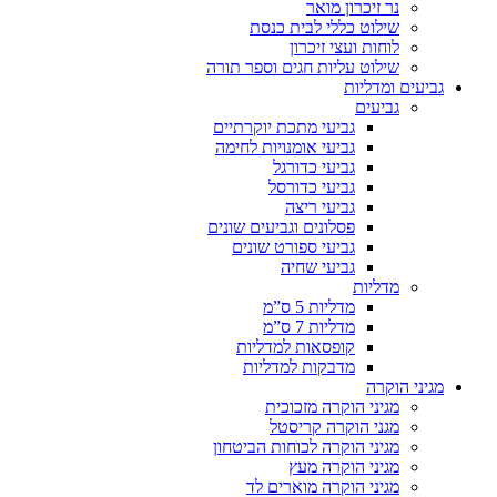
נר זיכרון מואר
שילוט כללי לבית כנסת
לוחות ועצי זיכרון
שילוט עליות חגים וספר תורה
גביעים ומדליות
גביעים
גביעי מתכת יוקרתיים
גביעי אומנויות לחימה
גביעי כדורגל
גביעי כדורסל
גביעי ריצה
פסלונים וגביעים שונים
גביעי ספורט שונים
גביעי שחיה
מדליות
מדליות 5 ס”מ
מדליות 7 ס”מ
קופסאות למדליות
מדבקות למדליות
מגיני הוקרה
מגיני הוקרה מזכוכית
מגני הוקרה קריסטל
מגיני הוקרה לכוחות הביטחון
מגיני הוקרה מעץ
מגיני הוקרה מוארים לד