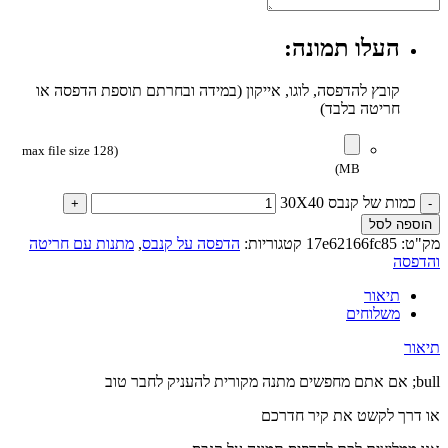
העלו תמונה:
קובץ להדפסה, לוגו, אייקון (במידה ובחרתם תוספת הדפסה או
חריטה בלבד)
(max file size 128
MB)
כמות של קנבס 30X40
הוספה לסל
מק"ט:
17e62166fc85
קטגוריות:
הדפסה על קנבס
,
מתנות עם חריטה
והדפסה
תיאור
משלוחים
תיאור
bull; אם אתם מחפשים מתנה מקורית להעניק לחבר טוב
או דרך לקשט את קיר חדרכם