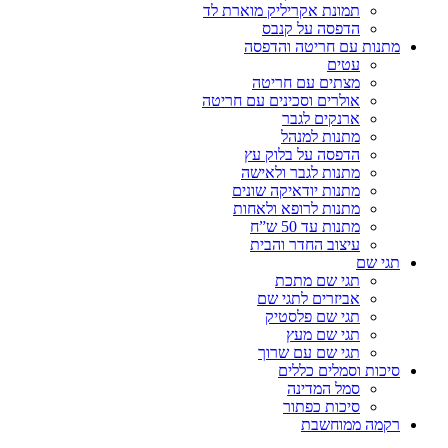
תמונת אקריליק מוארת לד
הדפסה על קנבס
מתנות עם חריטה והדפסה
עטים
מצתים עם חריטה
אולרים וסכינים עם חריטה
ארנקים לגבר
מתנות למנהל
הדפסה על בלוק עץ
מתנות לגבר ולאישה
מתנות יודאיקה שונים
מתנות לרופא ולאחות
מתנות עד 50 ש”ח
עיצוב החדר והבית
תגי שם
תגי שם מתכת
אביזרים לתגי שם
תגי שם פלסטיק
תגי שם מעץ
תגי שם עם שרוך
סיכות וסמלים כללים
סמל המדינה
סיכות כפתור
רקמה ממוחשבת