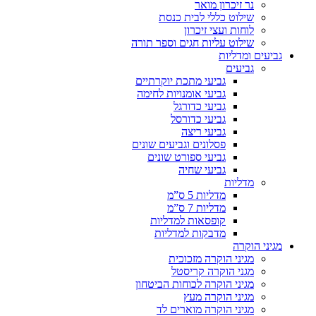
נר זיכרון מואר
שילוט כללי לבית כנסת
לוחות ועצי זיכרון
שילוט עליות חגים וספר תורה
גביעים ומדליות
גביעים
גביעי מתכת יוקרתיים
גביעי אומנויות לחימה
גביעי כדורגל
גביעי כדורסל
גביעי ריצה
פסלונים וגביעים שונים
גביעי ספורט שונים
גביעי שחיה
מדליות
מדליות 5 ס”מ
מדליות 7 ס”מ
קופסאות למדליות
מדבקות למדליות
מגיני הוקרה
מגיני הוקרה מזכוכית
מגני הוקרה קריסטל
מגיני הוקרה לכוחות הביטחון
מגיני הוקרה מעץ
מגיני הוקרה מוארים לד