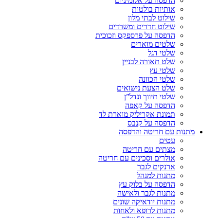
הדפסה על אלומיניום
אותיות בולטות
שילוט לבתי מלון
שילוט חדרים ומשרדים
הדפסה על פרספקס וזכוכית
שלטים מוארים
שלטי דגל
שלט תאורה לבניין
שלטי עץ
שלטי הכוונה
שלט הצעת נישואים
שלטי תיווך ונדל”ן
הדפסה על קאפה
תמונת אקריליק מוארת לד
הדפסה על קנבס
מתנות עם חריטה והדפסה
עטים
מצתים עם חריטה
אולרים וסכינים עם חריטה
ארנקים לגבר
מתנות למנהל
הדפסה על בלוק עץ
מתנות לגבר ולאישה
מתנות יודאיקה שונים
מתנות לרופא ולאחות