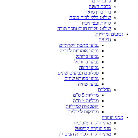
פרנס היום
ברכת השנה
נר זיכרון מואר
שילוט כללי לבית כנסת
לוחות ועצי זיכרון
שילוט עליות חגים וספר תורה
גביעים ומדליות
גביעים
גביעי מתכת יוקרתיים
גביעי אומנויות לחימה
גביעי כדורגל
גביעי כדורסל
גביעי ריצה
פסלונים וגביעים שונים
גביעי ספורט שונים
גביעי שחיה
מדליות
מדליות 5 ס”מ
מדליות 7 ס”מ
קופסאות למדליות
מדבקות למדליות
מגיני הוקרה
מגיני הוקרה מזכוכית
מגני הוקרה קריסטל
מגיני הוקרה לכוחות הביטחון