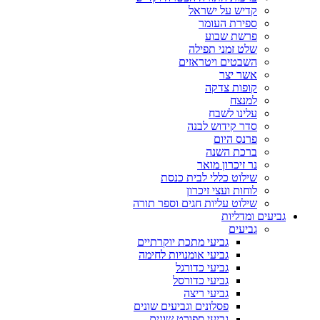
קדיש על ישראל
ספירת העומר
פרשת שבוע
שלט זמני תפילה
השבטים ויטראזים
אשר יצר
קופות צדקה
למנצח
עלינו לשבח
סדר קידוש לבנה
פרנס היום
ברכת השנה
נר זיכרון מואר
שילוט כללי לבית כנסת
לוחות ועצי זיכרון
שילוט עליות חגים וספר תורה
גביעים ומדליות
גביעים
גביעי מתכת יוקרתיים
גביעי אומנויות לחימה
גביעי כדורגל
גביעי כדורסל
גביעי ריצה
פסלונים וגביעים שונים
גביעי ספורט שונים