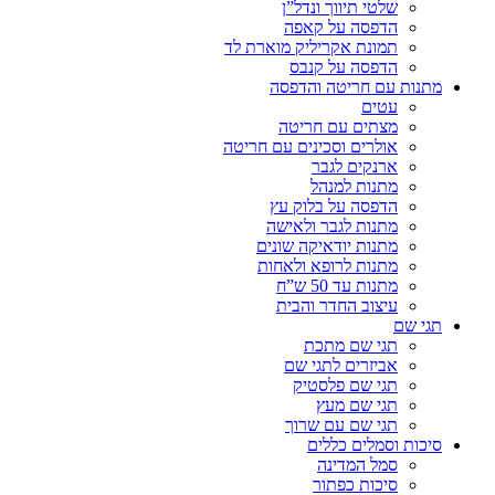
שלטי תיווך ונדל”ן
הדפסה על קאפה
תמונת אקריליק מוארת לד
הדפסה על קנבס
מתנות עם חריטה והדפסה
עטים
מצתים עם חריטה
אולרים וסכינים עם חריטה
ארנקים לגבר
מתנות למנהל
הדפסה על בלוק עץ
מתנות לגבר ולאישה
מתנות יודאיקה שונים
מתנות לרופא ולאחות
מתנות עד 50 ש”ח
עיצוב החדר והבית
תגי שם
תגי שם מתכת
אביזרים לתגי שם
תגי שם פלסטיק
תגי שם מעץ
תגי שם עם שרוך
סיכות וסמלים כללים
סמל המדינה
סיכות כפתור