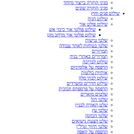
מגיני הוקרה בייצור מיוחד
מגיני הוקרה שונים
שילוט פנים וחוץ
שילוט חניה
שילוט פולט אור
שילוט פולטי אור כיבוי אש
שילוט פולטי אור מרחב מוגן
שלטי נגישות
שלטי בטיחות לאתר עבודה
תמרורים
תמרורים באתרי בניה
שילוט לבריכה
הדפסה על אלומיניום
אותיות בולטות
שילוט לבתי מלון
שילוט חדרים ומשרדים
הדפסה על פרספקס וזכוכית
שלטים מוארים
שלטי דגל
שלט תאורה לבניין
שלטי עץ
שלטי הכוונה
שלט הצעת נישואים
שלטי תיווך ונדל”ן
הדפסה על קאפה