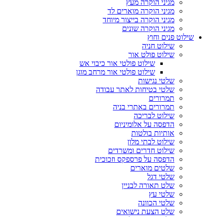
מגיני הוקרה מעץ
מגיני הוקרה מוארים לד
מגיני הוקרה בייצור מיוחד
מגיני הוקרה שונים
שילוט פנים וחוץ
שילוט חניה
שילוט פולט אור
שילוט פולטי אור כיבוי אש
שילוט פולטי אור מרחב מוגן
שלטי נגישות
שלטי בטיחות לאתר עבודה
תמרורים
תמרורים באתרי בניה
שילוט לבריכה
הדפסה על אלומיניום
אותיות בולטות
שילוט לבתי מלון
שילוט חדרים ומשרדים
הדפסה על פרספקס וזכוכית
שלטים מוארים
שלטי דגל
שלט תאורה לבניין
שלטי עץ
שלטי הכוונה
שלט הצעת נישואים