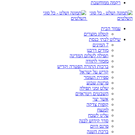
רקמה ממוחשבת
עמוד הבית
קטלוג מוצרים
שילוט לבתי כנסת
7 המינים
מודים דרבנן
תפילה לשלום המדינה
מזמור לתודה
ברכות התורה הפטרה וקדיש
קדיש על ישראל
ספירת העומר
פרשת שבוע
שלט זמני תפילה
השבטים ויטראזים
אשר יצר
קופות צדקה
למנצח
עלינו לשבח
סדר קידוש לבנה
פרנס היום
ברכת השנה