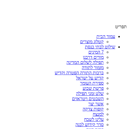
שימו לב האתר בבנייה. ישנם מוצרים ללא מחירים!
שימו לב האתר בבנייה. ישנם מוצרים ללא מחירים!
תפריט
עמוד הבית
קטלוג מוצרים
שילוט לבתי כנסת
7 המינים
מודים דרבנן
תפילה לשלום המדינה
מזמור לתודה
ברכות התורה הפטרה וקדיש
קדיש על ישראל
ספירת העומר
פרשת שבוע
שלט זמני תפילה
השבטים ויטראזים
אשר יצר
קופות צדקה
למנצח
עלינו לשבח
סדר קידוש לבנה