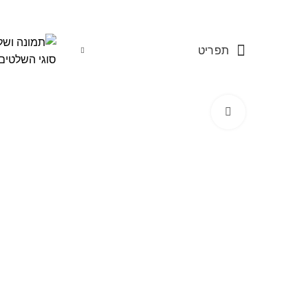
תפריט
Start typing to see products you are looking for.
Click to enlarge