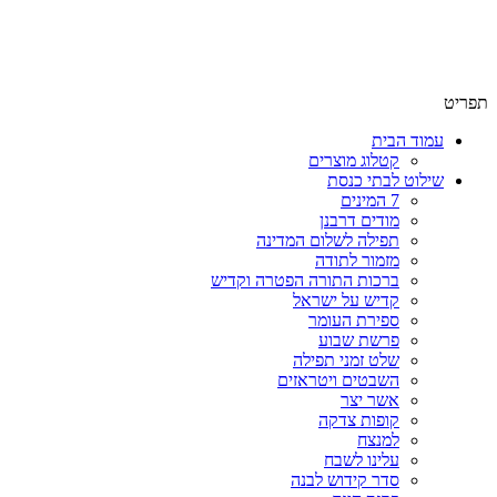
תפריט
עמוד הבית
קטלוג מוצרים
שילוט לבתי כנסת
7 המינים
מודים דרבנן
תפילה לשלום המדינה
מזמור לתודה
ברכות התורה הפטרה וקדיש
קדיש על ישראל
ספירת העומר
פרשת שבוע
שלט זמני תפילה
השבטים ויטראזים
אשר יצר
קופות צדקה
למנצח
עלינו לשבח
סדר קידוש לבנה