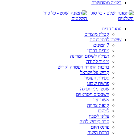
רקמה ממוחשבת
עמוד הבית
קטלוג מוצרים
שילוט לבתי כנסת
7 המינים
מודים דרבנן
תפילה לשלום המדינה
מזמור לתודה
ברכות התורה הפטרה וקדיש
קדיש על ישראל
ספירת העומר
פרשת שבוע
שלט זמני תפילה
השבטים ויטראזים
אשר יצר
קופות צדקה
למנצח
עלינו לשבח
סדר קידוש לבנה
פרנס היום
ברכת השנה