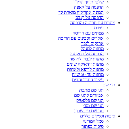
שלטי תיווך ונדל”ן
הדפסה על קאפה
תמונת אקריליק מוארת לד
הדפסה על קנבס
מתנות עם חריטה והדפסה
עטים
מצתים עם חריטה
אולרים וסכינים עם חריטה
ארנקים לגבר
מתנות למנהל
הדפסה על בלוק עץ
מתנות לגבר ולאישה
מתנות יודאיקה שונים
מתנות לרופא ולאחות
מתנות עד 50 ש”ח
עיצוב החדר והבית
תגי שם
תגי שם מתכת
אביזרים לתגי שם
תגי שם פלסטיק
תגי שם מעץ
תגי שם עם שרוך
סיכות וסמלים כללים
סמל המדינה
סיכות כפתור