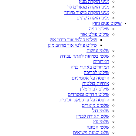
מגיני הוקרה מעץ
מגיני הוקרה מוארים לד
מגיני הוקרה בייצור מיוחד
מגיני הוקרה שונים
שילוט פנים וחוץ
שילוט חניה
שילוט פולט אור
שילוט פולטי אור כיבוי אש
שילוט פולטי אור מרחב מוגן
שלטי נגישות
שלטי בטיחות לאתר עבודה
תמרורים
תמרורים באתרי בניה
שילוט לבריכה
הדפסה על אלומיניום
אותיות בולטות
שילוט לבתי מלון
שילוט חדרים ומשרדים
הדפסה על פרספקס וזכוכית
שלטים מוארים
שלטי דגל
שלט תאורה לבניין
שלטי עץ
שלטי הכוונה
שלט הצעת נישואים