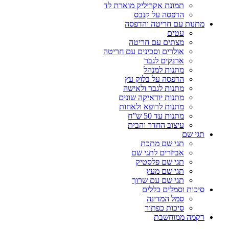
תמונת אקריליק מוארת לד
הדפסה על קנבס
מתנות עם חריטה והדפסה
עטים
מצתים עם חריטה
אולרים וסכינים עם חריטה
ארנקים לגבר
מתנות למנהל
הדפסה על בלוק עץ
מתנות לגבר ולאישה
מתנות יודאיקה שונים
מתנות לרופא ולאחות
מתנות עד 50 ש”ח
עיצוב החדר והבית
תגי שם
תגי שם מתכת
אביזרים לתגי שם
תגי שם פלסטיק
תגי שם מעץ
תגי שם עם שרוך
סיכות וסמלים כללים
סמל המדינה
סיכות כפתור
רקמה ממוחשבת