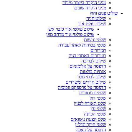
מגיני הוקרה בייצור מיוחד
מגיני הוקרה שונים
שילוט פנים וחוץ
שילוט חניה
שילוט פולט אור
שילוט פולטי אור כיבוי אש
שילוט פולטי אור מרחב מוגן
שלטי נגישות
שלטי בטיחות לאתר עבודה
תמרורים
תמרורים באתרי בניה
שילוט לבריכה
הדפסה על אלומיניום
אותיות בולטות
שילוט לבתי מלון
שילוט חדרים ומשרדים
הדפסה על פרספקס וזכוכית
שלטים מוארים
שלטי דגל
שלט תאורה לבניין
שלטי עץ
שלטי הכוונה
שלט הצעת נישואים
שלטי תיווך ונדל”ן
הדפסה על קאפה