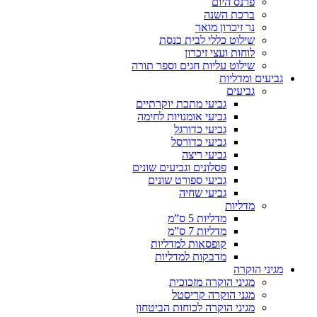
פרנס היום
ברכת השנה
נר זיכרון מואר
שילוט כללי לבית כנסת
לוחות ועצי זיכרון
שילוט עליות חגים וספר תורה
גביעים ומדליות
גביעים
גביעי מתכת יוקרתיים
גביעי אומנויות לחימה
גביעי כדורגל
גביעי כדורסל
גביעי ריצה
פסלונים וגביעים שונים
גביעי ספורט שונים
גביעי שחיה
מדליות
מדליות 5 ס”מ
מדליות 7 ס”מ
קופסאות למדליות
מדבקות למדליות
מגיני הוקרה
מגיני הוקרה מזכוכית
מגני הוקרה קריסטל
מגיני הוקרה לכוחות הביטחון