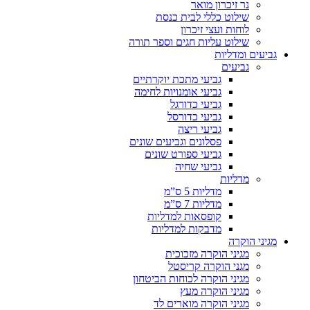
נר זיכרון מואר
שילוט כללי לבית כנסת
לוחות ועצי זיכרון
שילוט עליות חגים וספר תורה
גביעים ומדליות
גביעים
גביעי מתכת יוקרתיים
גביעי אומנויות לחימה
גביעי כדורגל
גביעי כדורסל
גביעי ריצה
פסלונים וגביעים שונים
גביעי ספורט שונים
גביעי שחיה
מדליות
מדליות 5 ס”מ
מדליות 7 ס”מ
קופסאות למדליות
מדבקות למדליות
מגיני הוקרה
מגיני הוקרה מזכוכית
מגני הוקרה קריסטל
מגיני הוקרה לכוחות הביטחון
מגיני הוקרה מעץ
מגיני הוקרה מוארים לד