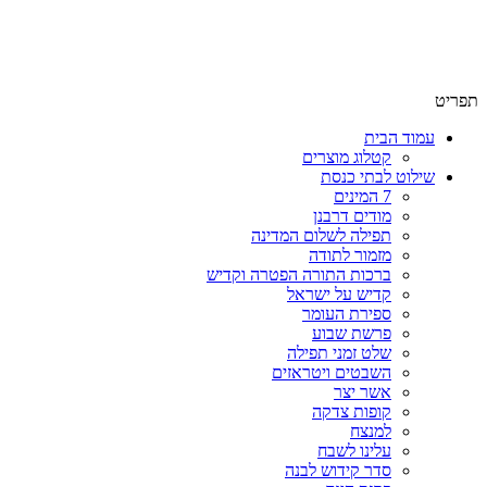
שימו לב האתר בבנייה. ישנם מוצרים ללא מחירים!
שימו לב האתר בבנייה. ישנם מוצרים ללא מחירים!
תפריט
עמוד הבית
קטלוג מוצרים
שילוט לבתי כנסת
7 המינים
מודים דרבנן
תפילה לשלום המדינה
מזמור לתודה
ברכות התורה הפטרה וקדיש
קדיש על ישראל
ספירת העומר
פרשת שבוע
שלט זמני תפילה
השבטים ויטראזים
אשר יצר
קופות צדקה
למנצח
עלינו לשבח
סדר קידוש לבנה