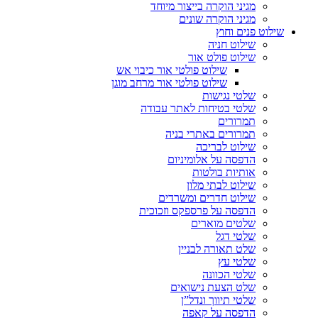
מגיני הוקרה בייצור מיוחד
מגיני הוקרה שונים
שילוט פנים וחוץ
שילוט חניה
שילוט פולט אור
שילוט פולטי אור כיבוי אש
שילוט פולטי אור מרחב מוגן
שלטי נגישות
שלטי בטיחות לאתר עבודה
תמרורים
תמרורים באתרי בניה
שילוט לבריכה
הדפסה על אלומיניום
אותיות בולטות
שילוט לבתי מלון
שילוט חדרים ומשרדים
הדפסה על פרספקס וזכוכית
שלטים מוארים
שלטי דגל
שלט תאורה לבניין
שלטי עץ
שלטי הכוונה
שלט הצעת נישואים
שלטי תיווך ונדל”ן
הדפסה על קאפה