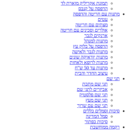
תמונת אקריליק מוארת לד
הדפסה על קנבס
מתנות עם חריטה והדפסה
עטים
מצתים עם חריטה
אולרים וסכינים עם חריטה
ארנקים לגבר
מתנות למנהל
הדפסה על בלוק עץ
מתנות לגבר ולאישה
מתנות יודאיקה שונים
מתנות לרופא ולאחות
מתנות עד 50 ש”ח
עיצוב החדר והבית
תגי שם
תגי שם מתכת
אביזרים לתגי שם
תגי שם פלסטיק
תגי שם מעץ
תגי שם עם שרוך
סיכות וסמלים כללים
סמל המדינה
סיכות כפתור
רקמה ממוחשבת