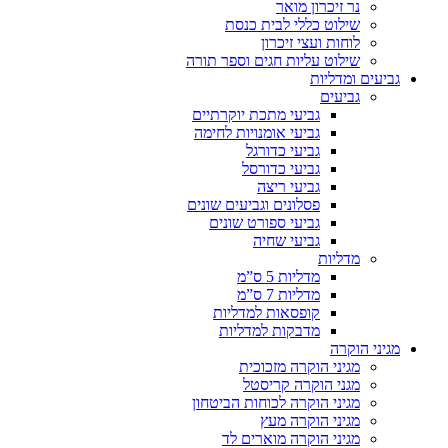
נר זיכרון מואר
שילוט כללי לבית כנסת
לוחות ועצי זיכרון
שילוט עליות חגים וספר תורה
גביעים ומדליות
גביעים
גביעי מתכת יוקרתיים
גביעי אומנויות לחימה
גביעי כדורגל
גביעי כדורסל
גביעי ריצה
פסלונים וגביעים שונים
גביעי ספורט שונים
גביעי שחיה
מדליות
מדליות 5 ס”מ
מדליות 7 ס”מ
קופסאות למדליות
מדבקות למדליות
מגיני הוקרה
מגיני הוקרה מזכוכית
מגני הוקרה קריסטל
מגיני הוקרה לכוחות הביטחון
מגיני הוקרה מעץ
מגיני הוקרה מוארים לד