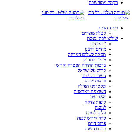
רקמה ממוחשבת
עמוד הבית
קטלוג מוצרים
שילוט לבתי כנסת
7 המינים
מודים דרבנן
תפילה לשלום המדינה
מזמור לתודה
ברכות התורה הפטרה וקדיש
קדיש על ישראל
ספירת העומר
פרשת שבוע
שלט זמני תפילה
השבטים ויטראזים
אשר יצר
קופות צדקה
למנצח
עלינו לשבח
סדר קידוש לבנה
פרנס היום
ברכת השנה