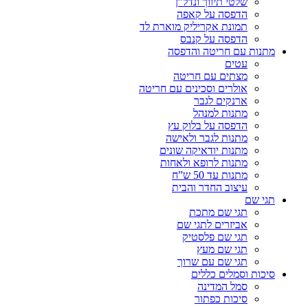
שלטי תיווך ונדל”ן
הדפסה על קאפה
תמונת אקריליק מוארת לד
הדפסה על קנבס
מתנות עם חריטה והדפסה
עטים
מצתים עם חריטה
אולרים וסכינים עם חריטה
ארנקים לגבר
מתנות למנהל
הדפסה על בלוק עץ
מתנות לגבר ולאישה
מתנות יודאיקה שונים
מתנות לרופא ולאחות
מתנות עד 50 ש”ח
עיצוב החדר והבית
תגי שם
תגי שם מתכת
אביזרים לתגי שם
תגי שם פלסטיק
תגי שם מעץ
תגי שם עם שרוך
סיכות וסמלים כללים
סמל המדינה
סיכות כפתור