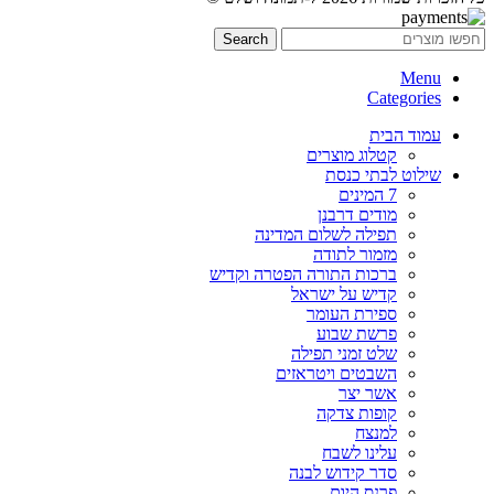
Search
Menu
Categories
עמוד הבית
קטלוג מוצרים
שילוט לבתי כנסת
7 המינים
מודים דרבנן
תפילה לשלום המדינה
מזמור לתודה
ברכות התורה הפטרה וקדיש
קדיש על ישראל
ספירת העומר
פרשת שבוע
שלט זמני תפילה
השבטים ויטראזים
אשר יצר
קופות צדקה
למנצח
עלינו לשבח
סדר קידוש לבנה
פרנס היום