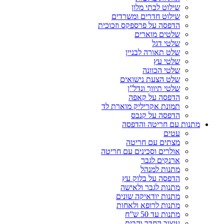
שילוט לבתי מלון
שילוט חדרים ומשרדים
הדפסה על פרספקס וזכוכית
שלטים מוארים
שלטי דגל
שלט תאורה לבניין
שלטי עץ
שלטי הכוונה
שלט הצעת נישואים
שלטי תיווך ונדל”ן
הדפסה על קאפה
תמונת אקריליק מוארת לד
הדפסה על קנבס
מתנות עם חריטה והדפסה
עטים
מצתים עם חריטה
אולרים וסכינים עם חריטה
ארנקים לגבר
מתנות למנהל
הדפסה על בלוק עץ
מתנות לגבר ולאישה
מתנות יודאיקה שונים
מתנות לרופא ולאחות
מתנות עד 50 ש”ח
עיצוב החדר והבית