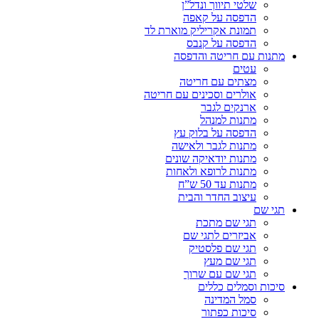
שלטי תיווך ונדל”ן
הדפסה על קאפה
תמונת אקריליק מוארת לד
הדפסה על קנבס
מתנות עם חריטה והדפסה
עטים
מצתים עם חריטה
אולרים וסכינים עם חריטה
ארנקים לגבר
מתנות למנהל
הדפסה על בלוק עץ
מתנות לגבר ולאישה
מתנות יודאיקה שונים
מתנות לרופא ולאחות
מתנות עד 50 ש”ח
עיצוב החדר והבית
תגי שם
תגי שם מתכת
אביזרים לתגי שם
תגי שם פלסטיק
תגי שם מעץ
תגי שם עם שרוך
סיכות וסמלים כללים
סמל המדינה
סיכות כפתור