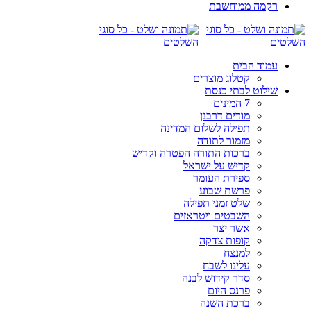
רקמה ממוחשבת
עמוד הבית
קטלוג מוצרים
שילוט לבתי כנסת
7 המינים
מודים דרבנן
תפילה לשלום המדינה
מזמור לתודה
ברכות התורה הפטרה וקדיש
קדיש על ישראל
ספירת העומר
פרשת שבוע
שלט זמני תפילה
השבטים ויטראזים
אשר יצר
קופות צדקה
למנצח
עלינו לשבח
סדר קידוש לבנה
פרנס היום
ברכת השנה