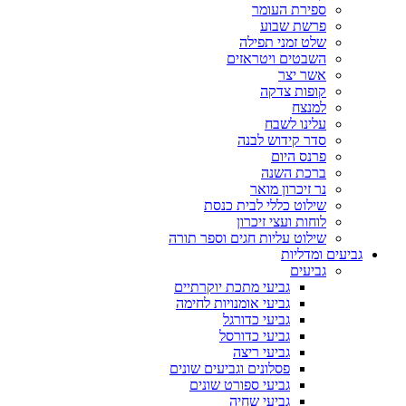
ספירת העומר
פרשת שבוע
שלט זמני תפילה
השבטים ויטראזים
אשר יצר
קופות צדקה
למנצח
עלינו לשבח
סדר קידוש לבנה
פרנס היום
ברכת השנה
נר זיכרון מואר
שילוט כללי לבית כנסת
לוחות ועצי זיכרון
שילוט עליות חגים וספר תורה
גביעים ומדליות
גביעים
גביעי מתכת יוקרתיים
גביעי אומנויות לחימה
גביעי כדורגל
גביעי כדורסל
גביעי ריצה
פסלונים וגביעים שונים
גביעי ספורט שונים
גביעי שחיה