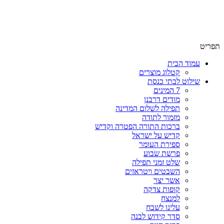
שימו לב האתר בבנייה. ישנם מוצרים ללא מחירים!
שימו לב האתר בבנייה. ישנם מוצרים ללא מחירים!
תפריט
עמוד הבית
קטלוג מוצרים
שילוט לבתי כנסת
7 המינים
מודים דרבנן
תפילה לשלום המדינה
מזמור לתודה
ברכות התורה הפטרה וקדיש
קדיש על ישראל
ספירת העומר
פרשת שבוע
שלט זמני תפילה
השבטים ויטראזים
אשר יצר
קופות צדקה
למנצח
עלינו לשבח
סדר קידוש לבנה