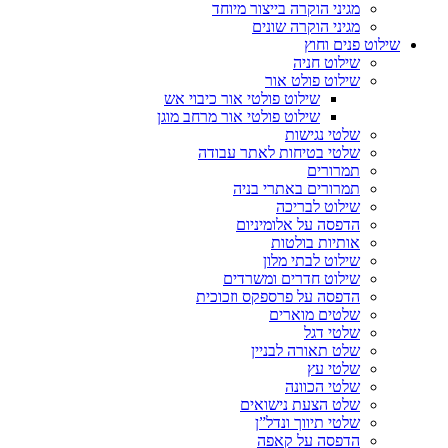
מגיני הוקרה בייצור מיוחד
מגיני הוקרה שונים
שילוט פנים וחוץ
שילוט חניה
שילוט פולט אור
שילוט פולטי אור כיבוי אש
שילוט פולטי אור מרחב מוגן
שלטי נגישות
שלטי בטיחות לאתר עבודה
תמרורים
תמרורים באתרי בניה
שילוט לבריכה
הדפסה על אלומיניום
אותיות בולטות
שילוט לבתי מלון
שילוט חדרים ומשרדים
הדפסה על פרספקס וזכוכית
שלטים מוארים
שלטי דגל
שלט תאורה לבניין
שלטי עץ
שלטי הכוונה
שלט הצעת נישואים
שלטי תיווך ונדל”ן
הדפסה על קאפה