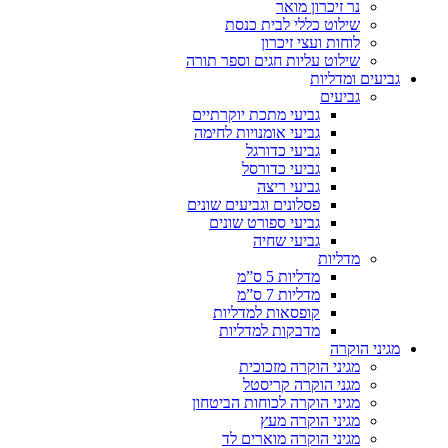
נר זיכרון מואר
שילוט כללי לבית כנסת
לוחות ועצי זיכרון
שילוט עליות חגים וספר תורה
גביעים ומדליות
גביעים
גביעי מתכת יוקרתיים
גביעי אומנויות לחימה
גביעי כדורגל
גביעי כדורסל
גביעי ריצה
פסלונים וגביעים שונים
גביעי ספורט שונים
גביעי שחיה
מדליות
מדליות 5 ס”מ
מדליות 7 ס”מ
קופסאות למדליות
מדבקות למדליות
מגיני הוקרה
מגיני הוקרה מזכוכית
מגני הוקרה קריסטל
מגיני הוקרה לכוחות הביטחון
מגיני הוקרה מעץ
מגיני הוקרה מוארים לד