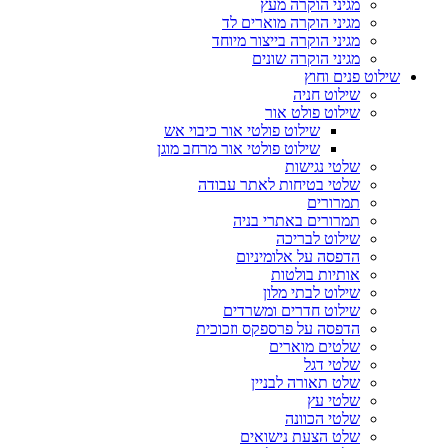
מגיני הוקרה מעץ
מגיני הוקרה מוארים לד
מגיני הוקרה בייצור מיוחד
מגיני הוקרה שונים
שילוט פנים וחוץ
שילוט חניה
שילוט פולט אור
שילוט פולטי אור כיבוי אש
שילוט פולטי אור מרחב מוגן
שלטי נגישות
שלטי בטיחות לאתר עבודה
תמרורים
תמרורים באתרי בניה
שילוט לבריכה
הדפסה על אלומיניום
אותיות בולטות
שילוט לבתי מלון
שילוט חדרים ומשרדים
הדפסה על פרספקס וזכוכית
שלטים מוארים
שלטי דגל
שלט תאורה לבניין
שלטי עץ
שלטי הכוונה
שלט הצעת נישואים