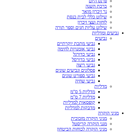
פרנס היום
ברכת השנה
נר זיכרון מואר
שילוט כללי לבית כנסת
לוחות ועצי זיכרון
שילוט עליות חגים וספר תורה
גביעים ומדליות
גביעים
גביעי מתכת יוקרתיים
גביעי אומנויות לחימה
גביעי כדורגל
גביעי כדורסל
גביעי ריצה
פסלונים וגביעים שונים
גביעי ספורט שונים
גביעי שחיה
מדליות
מדליות 5 ס”מ
מדליות 7 ס”מ
קופסאות למדליות
מדבקות למדליות
מגיני הוקרה
מגיני הוקרה מזכוכית
מגני הוקרה קריסטל
מגיני הוקרה לכוחות הביטחון