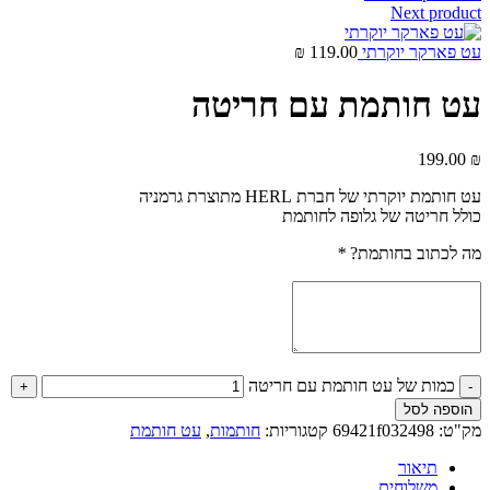
Next product
עט פארקר יוקרתי
119.00
₪
עט חותמת עם חריטה
199.00
₪
עט חותמת יוקרתי של חברת HERL מתוצרת גרמניה
כולל חריטה של גלופה לחותמת
מה לכתוב בחותמת?
*
כמות של עט חותמת עם חריטה
הוספה לסל
מק"ט:
69421f032498
קטגוריות:
חותמות
,
עט חותמת
תיאור
משלוחים