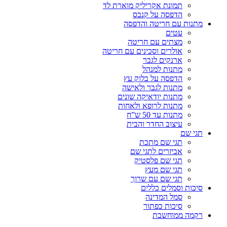
תמונת אקריליק מוארת לד
הדפסה על קנבס
מתנות עם חריטה והדפסה
עטים
מצתים עם חריטה
אולרים וסכינים עם חריטה
ארנקים לגבר
מתנות למנהל
הדפסה על בלוק עץ
מתנות לגבר ולאישה
מתנות יודאיקה שונים
מתנות לרופא ולאחות
מתנות עד 50 ש”ח
עיצוב החדר והבית
תגי שם
תגי שם מתכת
אביזרים לתגי שם
תגי שם פלסטיק
תגי שם מעץ
תגי שם עם שרוך
סיכות וסמלים כללים
סמל המדינה
סיכות כפתור
רקמה ממוחשבת