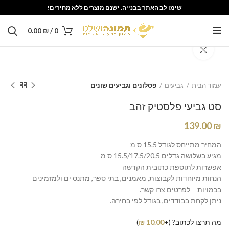
שימו לב האתר בבנייה. ישנם מוצרים ללא מחירים!
0.00
₪
/
0
Click to enlarge
עמוד הבית
גביעים
פסלונים וגביעים שונים
סט גביעי פלסטיק זהב
139.00
₪
המחיר מתייחס לגודל 15.5 ס מ
מגיע בשלושה גדלים 15.5/17.5/20.5 ס מ
אפשרות לתוספת כתובית הקדשה
הנחות מיוחדות לקבוצות, מאמנים, בתי ספר, מתנס ים ולמזמינים
בכמויות – לפרטים צרו קשר.
ניתן לקחת בבודדים, בגודל לפי בחירה.
מה תרצו לכתוב? (+
10.00
₪
)