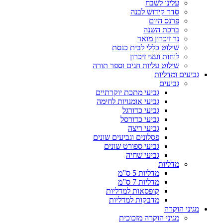
עלינו לשבח
סדר קידוש לבנה
פרנס היום
ברכת השנה
נר זיכרון מואר
שילוט כללי לבית כנסת
לוחות ועצי זיכרון
שילוט עליות חגים וספר תורה
גביעים ומדליות
גביעים
גביעי מתכת יוקרתיים
גביעי אומנויות לחימה
גביעי כדורגל
גביעי כדורסל
גביעי ריצה
פסלונים וגביעים שונים
גביעי ספורט שונים
גביעי שחיה
מדליות
מדליות 5 ס”מ
מדליות 7 ס”מ
קופסאות למדליות
מדבקות למדליות
מגיני הוקרה
מגיני הוקרה מזכוכית