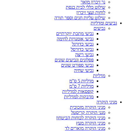
נר זיכרון מואר
שילוט כללי לבית כנסת
לוחות ועצי זיכרון
שילוט עליות חגים וספר תורה
גביעים ומדליות
גביעים
גביעי מתכת יוקרתיים
גביעי אומנויות לחימה
גביעי כדורגל
גביעי כדורסל
גביעי ריצה
פסלונים וגביעים שונים
גביעי ספורט שונים
גביעי שחיה
מדליות
מדליות 5 ס”מ
מדליות 7 ס”מ
קופסאות למדליות
מדבקות למדליות
מגיני הוקרה
מגיני הוקרה מזכוכית
מגני הוקרה קריסטל
מגיני הוקרה לכוחות הביטחון
מגיני הוקרה מעץ
מגיני הוקרה מוארים לד