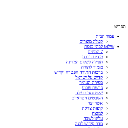
שימו לב האתר בבנייה. ישנם מוצרים ללא מחירים!
שימו לב האתר בבנייה. ישנם מוצרים ללא מחירים!
תפריט
עמוד הבית
קטלוג מוצרים
שילוט לבתי כנסת
7 המינים
מודים דרבנן
תפילה לשלום המדינה
מזמור לתודה
ברכות התורה הפטרה וקדיש
קדיש על ישראל
ספירת העומר
פרשת שבוע
שלט זמני תפילה
השבטים ויטראזים
אשר יצר
קופות צדקה
למנצח
עלינו לשבח
סדר קידוש לבנה