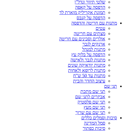
שלטי תיווך ונדל”ן
הדפסה על קאפה
תמונת אקריליק מוארת לד
הדפסה על קנבס
מתנות עם חריטה והדפסה
עטים
מצתים עם חריטה
אולרים וסכינים עם חריטה
ארנקים לגבר
מתנות למנהל
הדפסה על בלוק עץ
מתנות לגבר ולאישה
מתנות יודאיקה שונים
מתנות לרופא ולאחות
מתנות עד 50 ש”ח
עיצוב החדר והבית
תגי שם
תגי שם מתכת
אביזרים לתגי שם
תגי שם פלסטיק
תגי שם מעץ
תגי שם עם שרוך
סיכות וסמלים כללים
סמל המדינה
סיכות כפתור