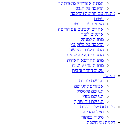
תמונת אקריליק מוארת לד
הדפסה על קנבס
מתנות עם חריטה והדפסה
עטים
מצתים עם חריטה
אולרים וסכינים עם חריטה
ארנקים לגבר
מתנות למנהל
הדפסה על בלוק עץ
מתנות לגבר ולאישה
מתנות יודאיקה שונים
מתנות לרופא ולאחות
מתנות עד 50 ש”ח
עיצוב החדר והבית
תגי שם
תגי שם מתכת
אביזרים לתגי שם
תגי שם פלסטיק
תגי שם מעץ
תגי שם עם שרוך
סיכות וסמלים כללים
סמל המדינה
סיכות כפתור
רקמה ממוחשבת