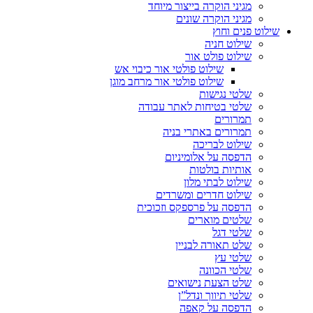
מגיני הוקרה בייצור מיוחד
מגיני הוקרה שונים
שילוט פנים וחוץ
שילוט חניה
שילוט פולט אור
שילוט פולטי אור כיבוי אש
שילוט פולטי אור מרחב מוגן
שלטי נגישות
שלטי בטיחות לאתר עבודה
תמרורים
תמרורים באתרי בניה
שילוט לבריכה
הדפסה על אלומיניום
אותיות בולטות
שילוט לבתי מלון
שילוט חדרים ומשרדים
הדפסה על פרספקס וזכוכית
שלטים מוארים
שלטי דגל
שלט תאורה לבניין
שלטי עץ
שלטי הכוונה
שלט הצעת נישואים
שלטי תיווך ונדל”ן
הדפסה על קאפה