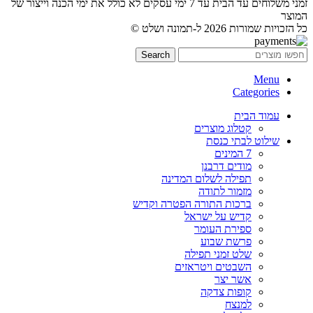
זמני משלוחים עד הבית עד 7 ימי עסקים לא כולל את ימי הכנה וייצור של
המוצר
כל הזכויות שמורות 2026 ל-תמונה ושלט ©
Search
Menu
Categories
עמוד הבית
קטלוג מוצרים
שילוט לבתי כנסת
7 המינים
מודים דרבנן
תפילה לשלום המדינה
מזמור לתודה
ברכות התורה הפטרה וקדיש
קדיש על ישראל
ספירת העומר
פרשת שבוע
שלט זמני תפילה
השבטים ויטראזים
אשר יצר
קופות צדקה
למנצח