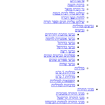
פרנס היום
ברכת השנה
נר זיכרון מואר
שילוט כללי לבית כנסת
לוחות ועצי זיכרון
שילוט עליות חגים וספר תורה
גביעים ומדליות
גביעים
גביעי מתכת יוקרתיים
גביעי אומנויות לחימה
גביעי כדורגל
גביעי כדורסל
גביעי ריצה
פסלונים וגביעים שונים
גביעי ספורט שונים
גביעי שחיה
מדליות
מדליות 5 ס”מ
מדליות 7 ס”מ
קופסאות למדליות
מדבקות למדליות
מגיני הוקרה
מגיני הוקרה מזכוכית
מגני הוקרה קריסטל
מגיני הוקרה לכוחות הביטחון