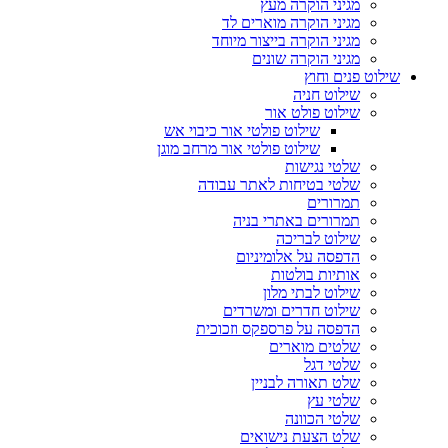
מגיני הוקרה מעץ
מגיני הוקרה מוארים לד
מגיני הוקרה בייצור מיוחד
מגיני הוקרה שונים
שילוט פנים וחוץ
שילוט חניה
שילוט פולט אור
שילוט פולטי אור כיבוי אש
שילוט פולטי אור מרחב מוגן
שלטי נגישות
שלטי בטיחות לאתר עבודה
תמרורים
תמרורים באתרי בניה
שילוט לבריכה
הדפסה על אלומיניום
אותיות בולטות
שילוט לבתי מלון
שילוט חדרים ומשרדים
הדפסה על פרספקס וזכוכית
שלטים מוארים
שלטי דגל
שלט תאורה לבניין
שלטי עץ
שלטי הכוונה
שלט הצעת נישואים