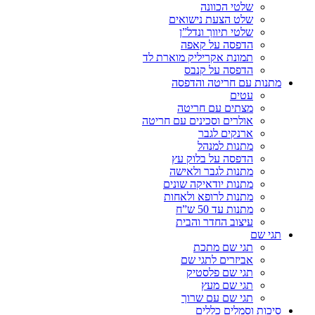
שלטי הכוונה
שלט הצעת נישואים
שלטי תיווך ונדל”ן
הדפסה על קאפה
תמונת אקריליק מוארת לד
הדפסה על קנבס
מתנות עם חריטה והדפסה
עטים
מצתים עם חריטה
אולרים וסכינים עם חריטה
ארנקים לגבר
מתנות למנהל
הדפסה על בלוק עץ
מתנות לגבר ולאישה
מתנות יודאיקה שונים
מתנות לרופא ולאחות
מתנות עד 50 ש”ח
עיצוב החדר והבית
תגי שם
תגי שם מתכת
אביזרים לתגי שם
תגי שם פלסטיק
תגי שם מעץ
תגי שם עם שרוך
סיכות וסמלים כללים