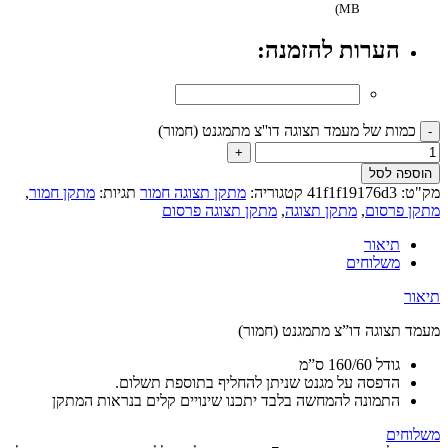
MB)
הערות להזמנה:
כמות של מעמד תצוגה דו''צ מתמגנט (חמור)
הוספה לסל
מק"ט:
41f1f19176d3
קטגוריה:
מתקן תצוגה חמור
תגיות:
מתקן חמור
,
מתקן פרסום
,
מתקן תצוגה
,
מתקן תצוגה פרסום
תיאור
משלוחים
תיאור
מעמד תצוגה דו”צ מתמגנט (חמור)
גודל 160/60 ס”מ
הדפסה על מגנט שניתן להחליף בתוספת תשלום.
התמונה להמחשה בלבד יתכנו שינויים קלים בנראות המתקן
משלוחים