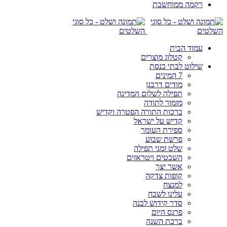
רקמה ממוחשבת
עמוד הבית
קטלוג מוצרים
שילוט לבתי כנסת
7 המינים
מודים דרבנן
תפילה לשלום המדינה
מזמור לתודה
ברכות התורה הפטרה וקדיש
קדיש על ישראל
ספירת העומר
פרשת שבוע
שלט זמני תפילה
השבטים ויטראזים
אשר יצר
קופות צדקה
למנצח
עלינו לשבח
סדר קידוש לבנה
פרנס היום
ברכת השנה