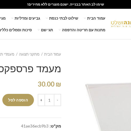
שימו לב האתר בבנייה. ישנם מוצרים ללא מחירים!
עמוד הבית
שילוט לבתי כנסת
גביעים ומדליות
מגי
מתנות עם חריטה והדפסה
תגי שם
סיכות וסמלים כללים
עמוד הבית
מתקני תצוגה
מעמדי ת
מעמד פרספקס A4 לרוח
30.00
₪
הוספה לסל
מק"ט:
41ae36ecb9b3