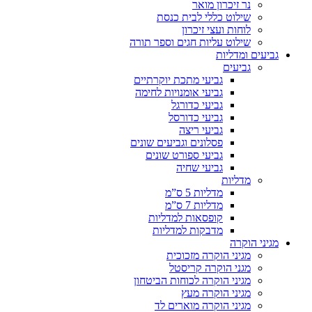
נר זיכרון מואר
שילוט כללי לבית כנסת
לוחות ועצי זיכרון
שילוט עליות חגים וספר תורה
גביעים ומדליות
גביעים
גביעי מתכת יוקרתיים
גביעי אומנויות לחימה
גביעי כדורגל
גביעי כדורסל
גביעי ריצה
פסלונים וגביעים שונים
גביעי ספורט שונים
גביעי שחיה
מדליות
מדליות 5 ס”מ
מדליות 7 ס”מ
קופסאות למדליות
מדבקות למדליות
מגיני הוקרה
מגיני הוקרה מזכוכית
מגני הוקרה קריסטל
מגיני הוקרה לכוחות הביטחון
מגיני הוקרה מעץ
מגיני הוקרה מוארים לד