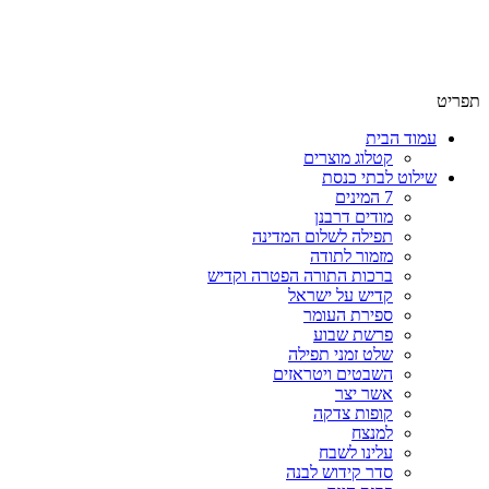
שימו לב האתר בבנייה. ישנם מוצרים ללא מחירים!
שימו לב האתר בבנייה. ישנם מוצרים ללא מחירים!
תפריט
עמוד הבית
קטלוג מוצרים
שילוט לבתי כנסת
7 המינים
מודים דרבנן
תפילה לשלום המדינה
מזמור לתודה
ברכות התורה הפטרה וקדיש
קדיש על ישראל
ספירת העומר
פרשת שבוע
שלט זמני תפילה
השבטים ויטראזים
אשר יצר
קופות צדקה
למנצח
עלינו לשבח
סדר קידוש לבנה