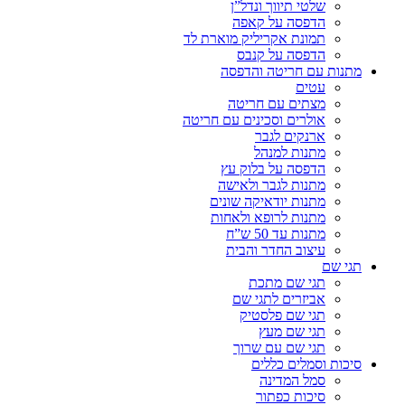
שלטי תיווך ונדל”ן
הדפסה על קאפה
תמונת אקריליק מוארת לד
הדפסה על קנבס
מתנות עם חריטה והדפסה
עטים
מצתים עם חריטה
אולרים וסכינים עם חריטה
ארנקים לגבר
מתנות למנהל
הדפסה על בלוק עץ
מתנות לגבר ולאישה
מתנות יודאיקה שונים
מתנות לרופא ולאחות
מתנות עד 50 ש”ח
עיצוב החדר והבית
תגי שם
תגי שם מתכת
אביזרים לתגי שם
תגי שם פלסטיק
תגי שם מעץ
תגי שם עם שרוך
סיכות וסמלים כללים
סמל המדינה
סיכות כפתור