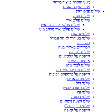
מגיני הוקרה בייצור מיוחד
מגיני הוקרה שונים
שילוט פנים וחוץ
שילוט חניה
שילוט פולט אור
שילוט פולטי אור כיבוי אש
שילוט פולטי אור מרחב מוגן
שלטי נגישות
שלטי בטיחות לאתר עבודה
תמרורים
תמרורים באתרי בניה
שילוט לבריכה
הדפסה על אלומיניום
אותיות בולטות
שילוט לבתי מלון
שילוט חדרים ומשרדים
הדפסה על פרספקס וזכוכית
שלטים מוארים
שלטי דגל
שלט תאורה לבניין
שלטי עץ
שלטי הכוונה
שלט הצעת נישואים
שלטי תיווך ונדל”ן
הדפסה על קאפה