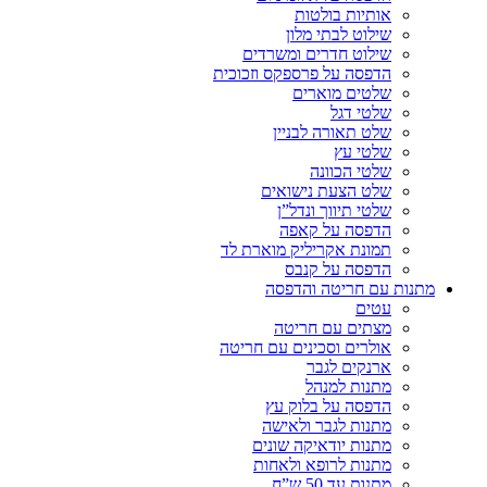
אותיות בולטות
שילוט לבתי מלון
שילוט חדרים ומשרדים
הדפסה על פרספקס וזכוכית
שלטים מוארים
שלטי דגל
שלט תאורה לבניין
שלטי עץ
שלטי הכוונה
שלט הצעת נישואים
שלטי תיווך ונדל”ן
הדפסה על קאפה
תמונת אקריליק מוארת לד
הדפסה על קנבס
מתנות עם חריטה והדפסה
עטים
מצתים עם חריטה
אולרים וסכינים עם חריטה
ארנקים לגבר
מתנות למנהל
הדפסה על בלוק עץ
מתנות לגבר ולאישה
מתנות יודאיקה שונים
מתנות לרופא ולאחות
מתנות עד 50 ש”ח