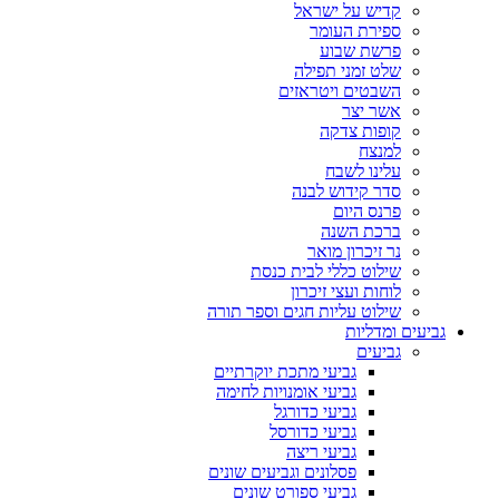
קדיש על ישראל
ספירת העומר
פרשת שבוע
שלט זמני תפילה
השבטים ויטראזים
אשר יצר
קופות צדקה
למנצח
עלינו לשבח
סדר קידוש לבנה
פרנס היום
ברכת השנה
נר זיכרון מואר
שילוט כללי לבית כנסת
לוחות ועצי זיכרון
שילוט עליות חגים וספר תורה
גביעים ומדליות
גביעים
גביעי מתכת יוקרתיים
גביעי אומנויות לחימה
גביעי כדורגל
גביעי כדורסל
גביעי ריצה
פסלונים וגביעים שונים
גביעי ספורט שונים