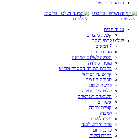
רקמה ממוחשבת
עמוד הבית
קטלוג מוצרים
שילוט לבתי כנסת
7 המינים
מודים דרבנן
תפילה לשלום המדינה
מזמור לתודה
ברכות התורה הפטרה וקדיש
קדיש על ישראל
ספירת העומר
פרשת שבוע
שלט זמני תפילה
השבטים ויטראזים
אשר יצר
קופות צדקה
למנצח
עלינו לשבח
סדר קידוש לבנה
פרנס היום
ברכת השנה