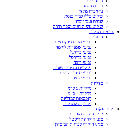
פרנס היום
ברכת השנה
נר זיכרון מואר
שילוט כללי לבית כנסת
לוחות ועצי זיכרון
שילוט עליות חגים וספר תורה
גביעים ומדליות
גביעים
גביעי מתכת יוקרתיים
גביעי אומנויות לחימה
גביעי כדורגל
גביעי כדורסל
גביעי ריצה
פסלונים וגביעים שונים
גביעי ספורט שונים
גביעי שחיה
מדליות
מדליות 5 ס”מ
מדליות 7 ס”מ
קופסאות למדליות
מדבקות למדליות
מגיני הוקרה
מגיני הוקרה מזכוכית
מגני הוקרה קריסטל
מגיני הוקרה לכוחות הביטחון