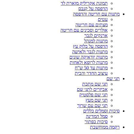
תמונת אקריליק מוארת לד
הדפסה על קנבס
מתנות עם חריטה והדפסה
עטים
מצתים עם חריטה
אולרים וסכינים עם חריטה
ארנקים לגבר
מתנות למנהל
הדפסה על בלוק עץ
מתנות לגבר ולאישה
מתנות יודאיקה שונים
מתנות לרופא ולאחות
מתנות עד 50 ש”ח
עיצוב החדר והבית
תגי שם
תגי שם מתכת
אביזרים לתגי שם
תגי שם פלסטיק
תגי שם מעץ
תגי שם עם שרוך
סיכות וסמלים כללים
סמל המדינה
סיכות כפתור
רקמה ממוחשבת