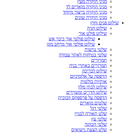
מגיני הוקרה מעץ
מגיני הוקרה מוארים לד
מגיני הוקרה בייצור מיוחד
מגיני הוקרה שונים
שילוט פנים וחוץ
שילוט חניה
שילוט פולט אור
שילוט פולטי אור כיבוי אש
שילוט פולטי אור מרחב מוגן
שלטי נגישות
שלטי בטיחות לאתר עבודה
תמרורים
תמרורים באתרי בניה
שילוט לבריכה
הדפסה על אלומיניום
אותיות בולטות
שילוט לבתי מלון
שילוט חדרים ומשרדים
הדפסה על פרספקס וזכוכית
שלטים מוארים
שלטי דגל
שלט תאורה לבניין
שלטי עץ
שלטי הכוונה
שלט הצעת נישואים