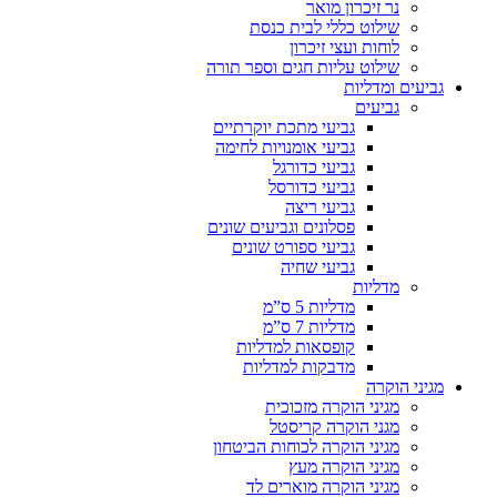
נר זיכרון מואר
שילוט כללי לבית כנסת
לוחות ועצי זיכרון
שילוט עליות חגים וספר תורה
גביעים ומדליות
גביעים
גביעי מתכת יוקרתיים
גביעי אומנויות לחימה
גביעי כדורגל
גביעי כדורסל
גביעי ריצה
פסלונים וגביעים שונים
גביעי ספורט שונים
גביעי שחיה
מדליות
מדליות 5 ס”מ
מדליות 7 ס”מ
קופסאות למדליות
מדבקות למדליות
מגיני הוקרה
מגיני הוקרה מזכוכית
מגני הוקרה קריסטל
מגיני הוקרה לכוחות הביטחון
מגיני הוקרה מעץ
מגיני הוקרה מוארים לד