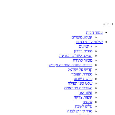
תפריט
עמוד הבית
קטלוג מוצרים
שילוט לבתי כנסת
7 המינים
מודים דרבנן
תפילה לשלום המדינה
מזמור לתודה
ברכות התורה הפטרה וקדיש
קדיש על ישראל
ספירת העומר
פרשת שבוע
שלט זמני תפילה
השבטים ויטראזים
אשר יצר
קופות צדקה
למנצח
עלינו לשבח
סדר קידוש לבנה