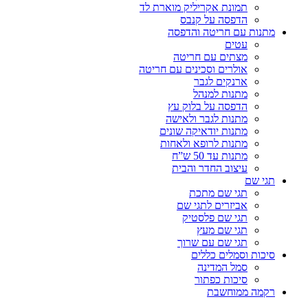
תמונת אקריליק מוארת לד
הדפסה על קנבס
מתנות עם חריטה והדפסה
עטים
מצתים עם חריטה
אולרים וסכינים עם חריטה
ארנקים לגבר
מתנות למנהל
הדפסה על בלוק עץ
מתנות לגבר ולאישה
מתנות יודאיקה שונים
מתנות לרופא ולאחות
מתנות עד 50 ש”ח
עיצוב החדר והבית
תגי שם
תגי שם מתכת
אביזרים לתגי שם
תגי שם פלסטיק
תגי שם מעץ
תגי שם עם שרוך
סיכות וסמלים כללים
סמל המדינה
סיכות כפתור
רקמה ממוחשבת