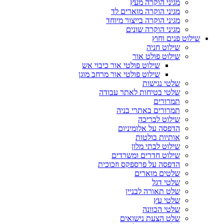
מגיני הוקרה מעץ
מגיני הוקרה מוארים לד
מגיני הוקרה בייצור מיוחד
מגיני הוקרה שונים
שילוט פנים וחוץ
שילוט חניה
שילוט פולט אור
שילוט פולטי אור כיבוי אש
שילוט פולטי אור מרחב מוגן
שלטי נגישות
שלטי בטיחות לאתר עבודה
תמרורים
תמרורים באתרי בניה
שילוט לבריכה
הדפסה על אלומיניום
אותיות בולטות
שילוט לבתי מלון
שילוט חדרים ומשרדים
הדפסה על פרספקס וזכוכית
שלטים מוארים
שלטי דגל
שלט תאורה לבניין
שלטי עץ
שלטי הכוונה
שלט הצעת נישואים