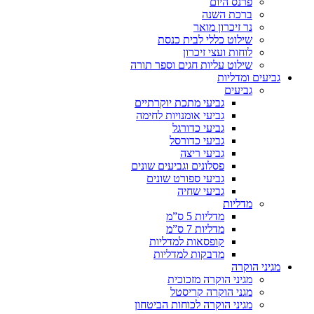
פרנס היום
ברכת השנה
נר זיכרון מואר
שילוט כללי לבית כנסת
לוחות ועצי זיכרון
שילוט עליות חגים וספר תורה
גביעים ומדליות
גביעים
גביעי מתכת יוקרתיים
גביעי אומנויות לחימה
גביעי כדורגל
גביעי כדורסל
גביעי ריצה
פסלונים וגביעים שונים
גביעי ספורט שונים
גביעי שחיה
מדליות
מדליות 5 ס”מ
מדליות 7 ס”מ
קופסאות למדליות
מדבקות למדליות
מגיני הוקרה
מגיני הוקרה מזכוכית
מגני הוקרה קריסטל
מגיני הוקרה לכוחות הביטחון