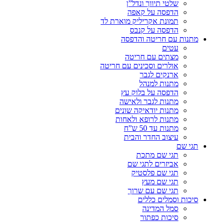
שלטי תיווך ונדל”ן
הדפסה על קאפה
תמונת אקריליק מוארת לד
הדפסה על קנבס
מתנות עם חריטה והדפסה
עטים
מצתים עם חריטה
אולרים וסכינים עם חריטה
ארנקים לגבר
מתנות למנהל
הדפסה על בלוק עץ
מתנות לגבר ולאישה
מתנות יודאיקה שונים
מתנות לרופא ולאחות
מתנות עד 50 ש”ח
עיצוב החדר והבית
תגי שם
תגי שם מתכת
אביזרים לתגי שם
תגי שם פלסטיק
תגי שם מעץ
תגי שם עם שרוך
סיכות וסמלים כללים
סמל המדינה
סיכות כפתור