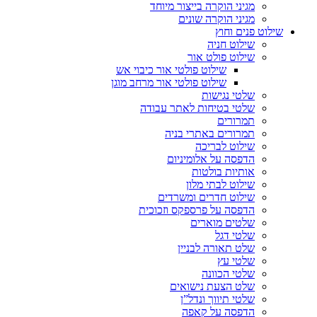
מגיני הוקרה בייצור מיוחד
מגיני הוקרה שונים
שילוט פנים וחוץ
שילוט חניה
שילוט פולט אור
שילוט פולטי אור כיבוי אש
שילוט פולטי אור מרחב מוגן
שלטי נגישות
שלטי בטיחות לאתר עבודה
תמרורים
תמרורים באתרי בניה
שילוט לבריכה
הדפסה על אלומיניום
אותיות בולטות
שילוט לבתי מלון
שילוט חדרים ומשרדים
הדפסה על פרספקס וזכוכית
שלטים מוארים
שלטי דגל
שלט תאורה לבניין
שלטי עץ
שלטי הכוונה
שלט הצעת נישואים
שלטי תיווך ונדל”ן
הדפסה על קאפה