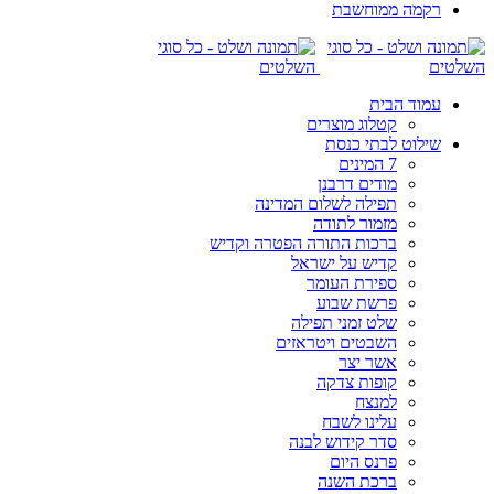
רקמה ממוחשבת
עמוד הבית
קטלוג מוצרים
שילוט לבתי כנסת
7 המינים
מודים דרבנן
תפילה לשלום המדינה
מזמור לתודה
ברכות התורה הפטרה וקדיש
קדיש על ישראל
ספירת העומר
פרשת שבוע
שלט זמני תפילה
השבטים ויטראזים
אשר יצר
קופות צדקה
למנצח
עלינו לשבח
סדר קידוש לבנה
פרנס היום
ברכת השנה