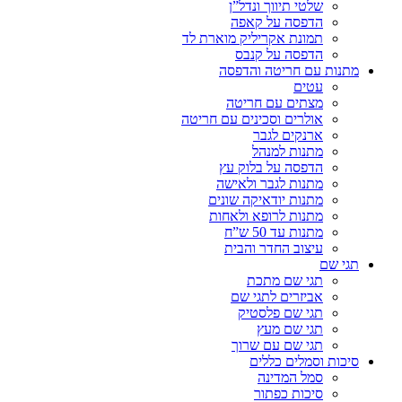
שלטי תיווך ונדל”ן
הדפסה על קאפה
תמונת אקריליק מוארת לד
הדפסה על קנבס
מתנות עם חריטה והדפסה
עטים
מצתים עם חריטה
אולרים וסכינים עם חריטה
ארנקים לגבר
מתנות למנהל
הדפסה על בלוק עץ
מתנות לגבר ולאישה
מתנות יודאיקה שונים
מתנות לרופא ולאחות
מתנות עד 50 ש”ח
עיצוב החדר והבית
תגי שם
תגי שם מתכת
אביזרים לתגי שם
תגי שם פלסטיק
תגי שם מעץ
תגי שם עם שרוך
סיכות וסמלים כללים
סמל המדינה
סיכות כפתור