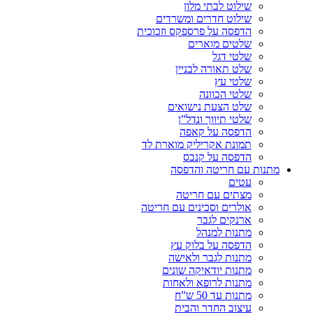
שילוט לבתי מלון
שילוט חדרים ומשרדים
הדפסה על פרספקס וזכוכית
שלטים מוארים
שלטי דגל
שלט תאורה לבניין
שלטי עץ
שלטי הכוונה
שלט הצעת נישואים
שלטי תיווך ונדל”ן
הדפסה על קאפה
תמונת אקריליק מוארת לד
הדפסה על קנבס
מתנות עם חריטה והדפסה
עטים
מצתים עם חריטה
אולרים וסכינים עם חריטה
ארנקים לגבר
מתנות למנהל
הדפסה על בלוק עץ
מתנות לגבר ולאישה
מתנות יודאיקה שונים
מתנות לרופא ולאחות
מתנות עד 50 ש”ח
עיצוב החדר והבית