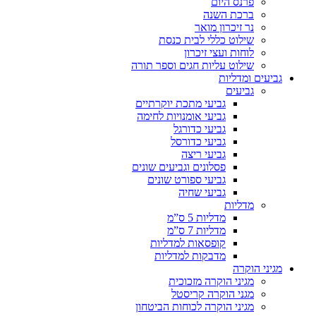
פרנס היום
ברכת השנה
נר זיכרון מואר
שילוט כללי לבית כנסת
לוחות ועצי זיכרון
שילוט עליות חגים וספר תורה
גביעים ומדליות
גביעים
גביעי מתכת יוקרתיים
גביעי אומנויות לחימה
גביעי כדורגל
גביעי כדורסל
גביעי ריצה
פסלונים וגביעים שונים
גביעי ספורט שונים
גביעי שחיה
מדליות
מדליות 5 ס”מ
מדליות 7 ס”מ
קופסאות למדליות
מדבקות למדליות
מגיני הוקרה
מגיני הוקרה מזכוכית
מגני הוקרה קריסטל
מגיני הוקרה לכוחות הביטחון