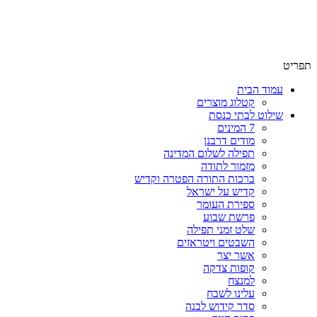
שימו לב האתר בבנייה. ישנם מוצרים ללא מחירים!
שימו לב האתר בבנייה. ישנם מוצרים ללא מחירים!
תפריט
עמוד הבית
קטלוג מוצרים
שילוט לבתי כנסת
7 המינים
מודים דרבנן
תפילה לשלום המדינה
מזמור לתודה
ברכות התורה הפטרה וקדיש
קדיש על ישראל
ספירת העומר
פרשת שבוע
שלט זמני תפילה
השבטים ויטראזים
אשר יצר
קופות צדקה
למנצח
עלינו לשבח
סדר קידוש לבנה