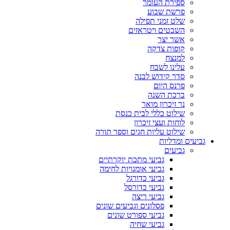
ספירת העומר
פרשת שבוע
שלט זמני תפילה
השבטים ויטראזים
אשר יצר
קופות צדקה
למנצח
עלינו לשבח
סדר קידוש לבנה
פרנס היום
ברכת השנה
נר זיכרון מואר
שילוט כללי לבית כנסת
לוחות ועצי זיכרון
שילוט עליות חגים וספר תורה
גביעים ומדליות
גביעים
גביעי מתכת יוקרתיים
גביעי אומנויות לחימה
גביעי כדורגל
גביעי כדורסל
גביעי ריצה
פסלונים וגביעים שונים
גביעי ספורט שונים
גביעי שחיה