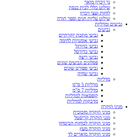
נר זיכרון מואר
שילוט כללי לבית כנסת
לוחות ועצי זיכרון
שילוט עליות חגים וספר תורה
גביעים ומדליות
גביעים
גביעי מתכת יוקרתיים
גביעי אומנויות לחימה
גביעי כדורגל
גביעי כדורסל
גביעי ריצה
פסלונים וגביעים שונים
גביעי ספורט שונים
גביעי שחיה
מדליות
מדליות 5 ס”מ
מדליות 7 ס”מ
קופסאות למדליות
מדבקות למדליות
מגיני הוקרה
מגיני הוקרה מזכוכית
מגני הוקרה קריסטל
מגיני הוקרה לכוחות הביטחון
מגיני הוקרה מעץ
מגיני הוקרה מוארים לד