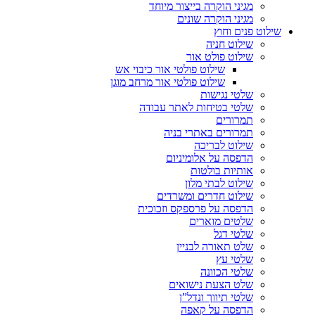
מגיני הוקרה בייצור מיוחד
מגיני הוקרה שונים
שילוט פנים וחוץ
שילוט חניה
שילוט פולט אור
שילוט פולטי אור כיבוי אש
שילוט פולטי אור מרחב מוגן
שלטי נגישות
שלטי בטיחות לאתר עבודה
תמרורים
תמרורים באתרי בניה
שילוט לבריכה
הדפסה על אלומיניום
אותיות בולטות
שילוט לבתי מלון
שילוט חדרים ומשרדים
הדפסה על פרספקס וזכוכית
שלטים מוארים
שלטי דגל
שלט תאורה לבניין
שלטי עץ
שלטי הכוונה
שלט הצעת נישואים
שלטי תיווך ונדל”ן
הדפסה על קאפה