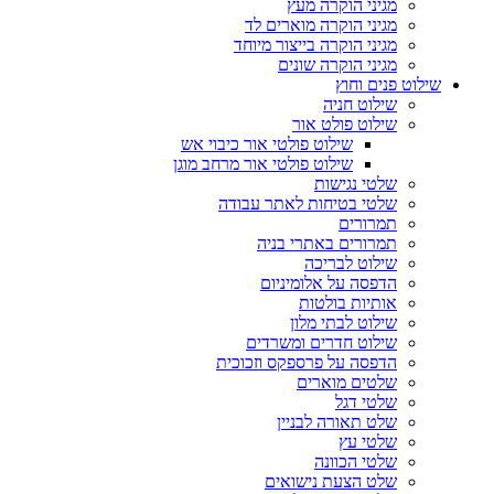
מגיני הוקרה מעץ
מגיני הוקרה מוארים לד
מגיני הוקרה בייצור מיוחד
מגיני הוקרה שונים
שילוט פנים וחוץ
שילוט חניה
שילוט פולט אור
שילוט פולטי אור כיבוי אש
שילוט פולטי אור מרחב מוגן
שלטי נגישות
שלטי בטיחות לאתר עבודה
תמרורים
תמרורים באתרי בניה
שילוט לבריכה
הדפסה על אלומיניום
אותיות בולטות
שילוט לבתי מלון
שילוט חדרים ומשרדים
הדפסה על פרספקס וזכוכית
שלטים מוארים
שלטי דגל
שלט תאורה לבניין
שלטי עץ
שלטי הכוונה
שלט הצעת נישואים