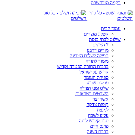
רקמה ממוחשבת
עמוד הבית
קטלוג מוצרים
שילוט לבתי כנסת
7 המינים
מודים דרבנן
תפילה לשלום המדינה
מזמור לתודה
ברכות התורה הפטרה וקדיש
קדיש על ישראל
ספירת העומר
פרשת שבוע
שלט זמני תפילה
השבטים ויטראזים
אשר יצר
קופות צדקה
למנצח
עלינו לשבח
סדר קידוש לבנה
פרנס היום
ברכת השנה