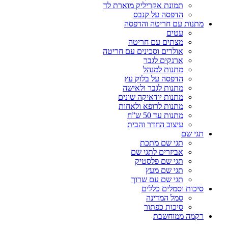
תמונת אקריליק מוארת לד
הדפסה על קנבס
מתנות עם חריטה והדפסה
עטים
מצתים עם חריטה
אולרים וסכינים עם חריטה
ארנקים לגבר
מתנות למנהל
הדפסה על בלוק עץ
מתנות לגבר ולאישה
מתנות יודאיקה שונים
מתנות לרופא ולאחות
מתנות עד 50 ש”ח
עיצוב החדר והבית
תגי שם
תגי שם מתכת
אביזרים לתגי שם
תגי שם פלסטיק
תגי שם מעץ
תגי שם עם שרוך
סיכות וסמלים כללים
סמל המדינה
סיכות כפתור
רקמה ממוחשבת