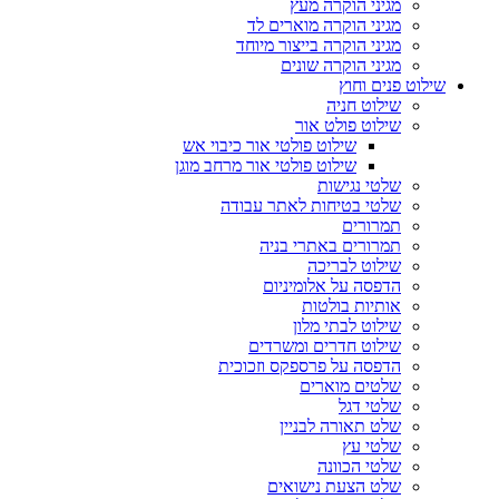
מגיני הוקרה מעץ
מגיני הוקרה מוארים לד
מגיני הוקרה בייצור מיוחד
מגיני הוקרה שונים
שילוט פנים וחוץ
שילוט חניה
שילוט פולט אור
שילוט פולטי אור כיבוי אש
שילוט פולטי אור מרחב מוגן
שלטי נגישות
שלטי בטיחות לאתר עבודה
תמרורים
תמרורים באתרי בניה
שילוט לבריכה
הדפסה על אלומיניום
אותיות בולטות
שילוט לבתי מלון
שילוט חדרים ומשרדים
הדפסה על פרספקס וזכוכית
שלטים מוארים
שלטי דגל
שלט תאורה לבניין
שלטי עץ
שלטי הכוונה
שלט הצעת נישואים