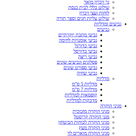
נר זיכרון מואר
שילוט כללי לבית כנסת
לוחות ועצי זיכרון
שילוט עליות חגים וספר תורה
גביעים ומדליות
גביעים
גביעי מתכת יוקרתיים
גביעי אומנויות לחימה
גביעי כדורגל
גביעי כדורסל
גביעי ריצה
פסלונים וגביעים שונים
גביעי ספורט שונים
גביעי שחיה
מדליות
מדליות 5 ס”מ
מדליות 7 ס”מ
קופסאות למדליות
מדבקות למדליות
מגיני הוקרה
מגיני הוקרה מזכוכית
מגני הוקרה קריסטל
מגיני הוקרה לכוחות הביטחון
מגיני הוקרה מעץ
מגיני הוקרה מוארים לד