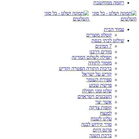
רקמה ממוחשבת
עמוד הבית
קטלוג מוצרים
שילוט לבתי כנסת
7 המינים
מודים דרבנן
תפילה לשלום המדינה
מזמור לתודה
ברכות התורה הפטרה וקדיש
קדיש על ישראל
ספירת העומר
פרשת שבוע
שלט זמני תפילה
השבטים ויטראזים
אשר יצר
קופות צדקה
למנצח
עלינו לשבח
סדר קידוש לבנה
פרנס היום
ברכת השנה