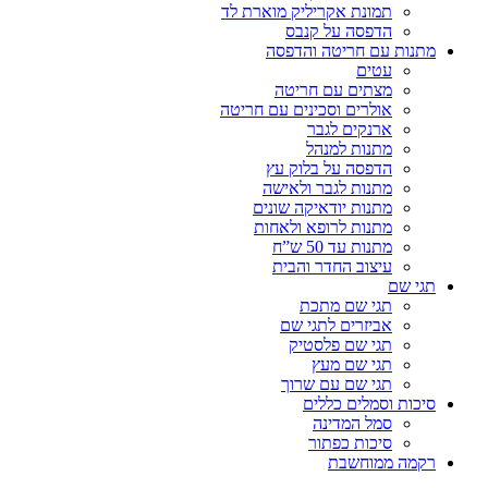
תמונת אקריליק מוארת לד
הדפסה על קנבס
מתנות עם חריטה והדפסה
עטים
מצתים עם חריטה
אולרים וסכינים עם חריטה
ארנקים לגבר
מתנות למנהל
הדפסה על בלוק עץ
מתנות לגבר ולאישה
מתנות יודאיקה שונים
מתנות לרופא ולאחות
מתנות עד 50 ש”ח
עיצוב החדר והבית
תגי שם
תגי שם מתכת
אביזרים לתגי שם
תגי שם פלסטיק
תגי שם מעץ
תגי שם עם שרוך
סיכות וסמלים כללים
סמל המדינה
סיכות כפתור
רקמה ממוחשבת