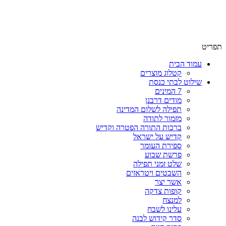
שימו לב האתר בבנייה. ישנם מוצרים ללא מחירים!
שימו לב האתר בבנייה. ישנם מוצרים ללא מחירים!
תפריט
עמוד הבית
קטלוג מוצרים
שילוט לבתי כנסת
7 המינים
מודים דרבנן
תפילה לשלום המדינה
מזמור לתודה
ברכות התורה הפטרה וקדיש
קדיש על ישראל
ספירת העומר
פרשת שבוע
שלט זמני תפילה
השבטים ויטראזים
אשר יצר
קופות צדקה
למנצח
עלינו לשבח
סדר קידוש לבנה