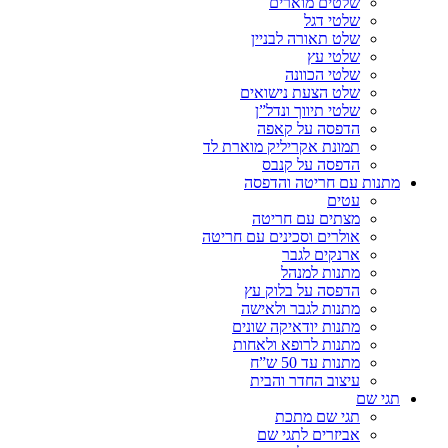
שלטים מוארים
שלטי דגל
שלט תאורה לבניין
שלטי עץ
שלטי הכוונה
שלט הצעת נישואים
שלטי תיווך ונדל”ן
הדפסה על קאפה
תמונת אקריליק מוארת לד
הדפסה על קנבס
מתנות עם חריטה והדפסה
עטים
מצתים עם חריטה
אולרים וסכינים עם חריטה
ארנקים לגבר
מתנות למנהל
הדפסה על בלוק עץ
מתנות לגבר ולאישה
מתנות יודאיקה שונים
מתנות לרופא ולאחות
מתנות עד 50 ש”ח
עיצוב החדר והבית
תגי שם
תגי שם מתכת
אביזרים לתגי שם