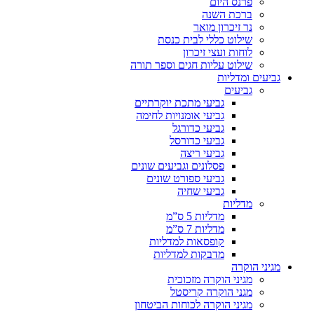
פרנס היום
ברכת השנה
נר זיכרון מואר
שילוט כללי לבית כנסת
לוחות ועצי זיכרון
שילוט עליות חגים וספר תורה
גביעים ומדליות
גביעים
גביעי מתכת יוקרתיים
גביעי אומנויות לחימה
גביעי כדורגל
גביעי כדורסל
גביעי ריצה
פסלונים וגביעים שונים
גביעי ספורט שונים
גביעי שחיה
מדליות
מדליות 5 ס”מ
מדליות 7 ס”מ
קופסאות למדליות
מדבקות למדליות
מגיני הוקרה
מגיני הוקרה מזכוכית
מגני הוקרה קריסטל
מגיני הוקרה לכוחות הביטחון