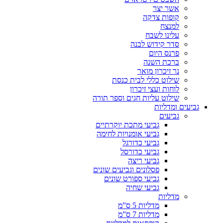
אשר יצר
קופות צדקה
למנצח
עלינו לשבח
סדר קידוש לבנה
פרנס היום
ברכת השנה
נר זיכרון מואר
שילוט כללי לבית כנסת
לוחות ועצי זיכרון
שילוט עליות חגים וספר תורה
גביעים ומדליות
גביעים
גביעי מתכת יוקרתיים
גביעי אומנויות לחימה
גביעי כדורגל
גביעי כדורסל
גביעי ריצה
פסלונים וגביעים שונים
גביעי ספורט שונים
גביעי שחיה
מדליות
מדליות 5 ס”מ
מדליות 7 ס”מ