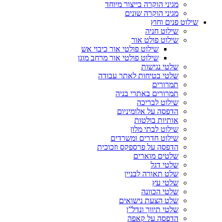
מגיני הוקרה בייצור מיוחד
מגיני הוקרה שונים
שילוט פנים וחוץ
שילוט חניה
שילוט פולט אור
שילוט פולטי אור כיבוי אש
שילוט פולטי אור מרחב מוגן
שלטי נגישות
שלטי בטיחות לאתר עבודה
תמרורים
תמרורים באתרי בניה
שילוט לבריכה
הדפסה על אלומיניום
אותיות בולטות
שילוט לבתי מלון
שילוט חדרים ומשרדים
הדפסה על פרספקס וזכוכית
שלטים מוארים
שלטי דגל
שלט תאורה לבניין
שלטי עץ
שלטי הכוונה
שלט הצעת נישואים
שלטי תיווך ונדל”ן
הדפסה על קאפה