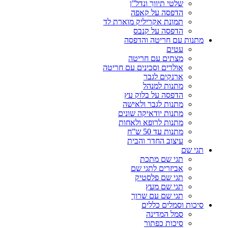
שלטי תיווך ונדל”ן
הדפסה על קאפה
תמונת אקריליק מוארת לד
הדפסה על קנבס
מתנות עם חריטה והדפסה
עטים
מצתים עם חריטה
אולרים וסכינים עם חריטה
ארנקים לגבר
מתנות למנהל
הדפסה על בלוק עץ
מתנות לגבר ולאישה
מתנות יודאיקה שונים
מתנות לרופא ולאחות
מתנות עד 50 ש”ח
עיצוב החדר והבית
תגי שם
תגי שם מתכת
אביזרים לתגי שם
תגי שם פלסטיק
תגי שם מעץ
תגי שם עם שרוך
סיכות וסמלים כללים
סמל המדינה
סיכות כפתור