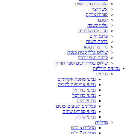
השבטים ויטראזים
אשר יצר
קופות צדקה
למנצח
עלינו לשבח
סדר קידוש לבנה
פרנס היום
ברכת השנה
נר זיכרון מואר
שילוט כללי לבית כנסת
לוחות ועצי זיכרון
שילוט עליות חגים וספר תורה
גביעים ומדליות
גביעים
גביעי מתכת יוקרתיים
גביעי אומנויות לחימה
גביעי כדורגל
גביעי כדורסל
גביעי ריצה
פסלונים וגביעים שונים
גביעי ספורט שונים
גביעי שחיה
מדליות
מדליות 5 ס”מ
מדליות 7 ס”מ