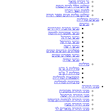
נר זיכרון מואר
שילוט כללי לבית כנסת
לוחות ועצי זיכרון
שילוט עליות חגים וספר תורה
גביעים ומדליות
גביעים
גביעי מתכת יוקרתיים
גביעי אומנויות לחימה
גביעי כדורגל
גביעי כדורסל
גביעי ריצה
פסלונים וגביעים שונים
גביעי ספורט שונים
גביעי שחיה
מדליות
מדליות 5 ס”מ
מדליות 7 ס”מ
קופסאות למדליות
מדבקות למדליות
מגיני הוקרה
מגיני הוקרה מזכוכית
מגני הוקרה קריסטל
מגיני הוקרה לכוחות הביטחון
מגיני הוקרה מעץ
מגיני הוקרה מוארים לד