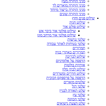
מגיני הוקרה מעץ
מגיני הוקרה מוארים לד
מגיני הוקרה בייצור מיוחד
מגיני הוקרה שונים
שילוט פנים וחוץ
שילוט חניה
שילוט פולט אור
שילוט פולטי אור כיבוי אש
שילוט פולטי אור מרחב מוגן
שלטי נגישות
שלטי בטיחות לאתר עבודה
תמרורים
תמרורים באתרי בניה
שילוט לבריכה
הדפסה על אלומיניום
אותיות בולטות
שילוט לבתי מלון
שילוט חדרים ומשרדים
הדפסה על פרספקס וזכוכית
שלטים מוארים
שלטי דגל
שלט תאורה לבניין
שלטי עץ
שלטי הכוונה
שלט הצעת נישואים