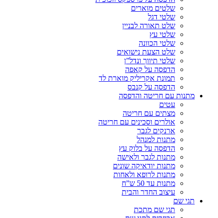
שלטים מוארים
שלטי דגל
שלט תאורה לבניין
שלטי עץ
שלטי הכוונה
שלט הצעת נישואים
שלטי תיווך ונדל”ן
הדפסה על קאפה
תמונת אקריליק מוארת לד
הדפסה על קנבס
מתנות עם חריטה והדפסה
עטים
מצתים עם חריטה
אולרים וסכינים עם חריטה
ארנקים לגבר
מתנות למנהל
הדפסה על בלוק עץ
מתנות לגבר ולאישה
מתנות יודאיקה שונים
מתנות לרופא ולאחות
מתנות עד 50 ש”ח
עיצוב החדר והבית
תגי שם
תגי שם מתכת