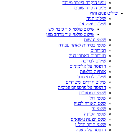
מגיני הוקרה בייצור מיוחד
מגיני הוקרה שונים
שילוט פנים וחוץ
שילוט חניה
שילוט פולט אור
שילוט פולטי אור כיבוי אש
שילוט פולטי אור מרחב מוגן
שלטי נגישות
שלטי בטיחות לאתר עבודה
תמרורים
תמרורים באתרי בניה
שילוט לבריכה
הדפסה על אלומיניום
אותיות בולטות
שילוט לבתי מלון
שילוט חדרים ומשרדים
הדפסה על פרספקס וזכוכית
שלטים מוארים
שלטי דגל
שלט תאורה לבניין
שלטי עץ
שלטי הכוונה
שלט הצעת נישואים
שלטי תיווך ונדל”ן
הדפסה על קאפה