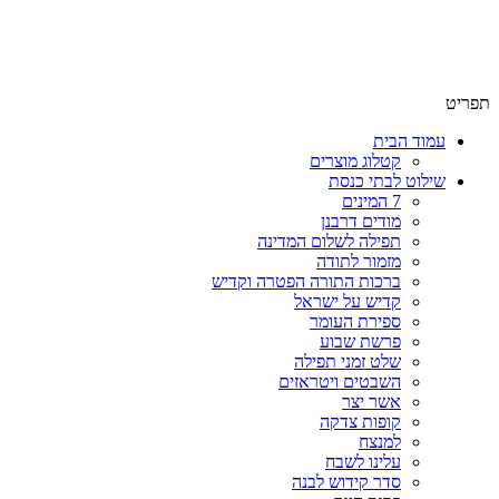
שימו לב האתר בבנייה. ישנם מוצרים ללא מחירים!
שימו לב האתר בבנייה. ישנם מוצרים ללא מחירים!
תפריט
עמוד הבית
קטלוג מוצרים
שילוט לבתי כנסת
7 המינים
מודים דרבנן
תפילה לשלום המדינה
מזמור לתודה
ברכות התורה הפטרה וקדיש
קדיש על ישראל
ספירת העומר
פרשת שבוע
שלט זמני תפילה
השבטים ויטראזים
אשר יצר
קופות צדקה
למנצח
עלינו לשבח
סדר קידוש לבנה