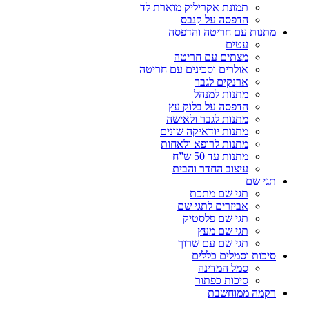
תמונת אקריליק מוארת לד
הדפסה על קנבס
מתנות עם חריטה והדפסה
עטים
מצתים עם חריטה
אולרים וסכינים עם חריטה
ארנקים לגבר
מתנות למנהל
הדפסה על בלוק עץ
מתנות לגבר ולאישה
מתנות יודאיקה שונים
מתנות לרופא ולאחות
מתנות עד 50 ש”ח
עיצוב החדר והבית
תגי שם
תגי שם מתכת
אביזרים לתגי שם
תגי שם פלסטיק
תגי שם מעץ
תגי שם עם שרוך
סיכות וסמלים כללים
סמל המדינה
סיכות כפתור
רקמה ממוחשבת