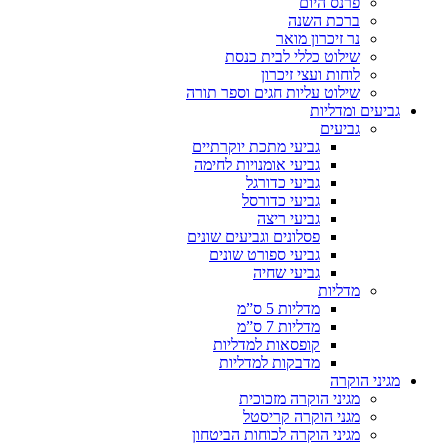
פרנס היום
ברכת השנה
נר זיכרון מואר
שילוט כללי לבית כנסת
לוחות ועצי זיכרון
שילוט עליות חגים וספר תורה
גביעים ומדליות
גביעים
גביעי מתכת יוקרתיים
גביעי אומנויות לחימה
גביעי כדורגל
גביעי כדורסל
גביעי ריצה
פסלונים וגביעים שונים
גביעי ספורט שונים
גביעי שחיה
מדליות
מדליות 5 ס”מ
מדליות 7 ס”מ
קופסאות למדליות
מדבקות למדליות
מגיני הוקרה
מגיני הוקרה מזכוכית
מגני הוקרה קריסטל
מגיני הוקרה לכוחות הביטחון