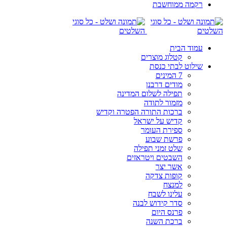
רקמה ממוחשבת
עמוד הבית
קטלוג מוצרים
שילוט לבתי כנסת
7 המינים
מודים דרבנן
תפילה לשלום המדינה
מזמור לתודה
ברכות התורה הפטרה וקדיש
קדיש על ישראל
ספירת העומר
פרשת שבוע
שלט זמני תפילה
השבטים ויטראזים
אשר יצר
קופות צדקה
למנצח
עלינו לשבח
סדר קידוש לבנה
פרנס היום
ברכת השנה