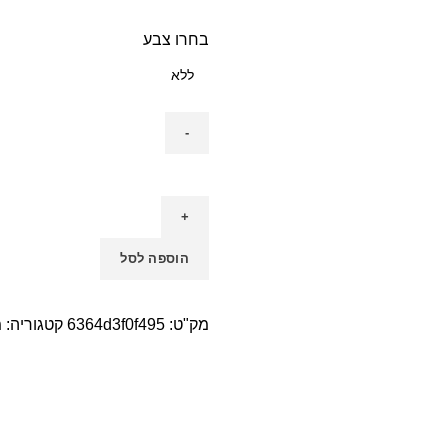
בחרו צבע
הוספה לסל
מק"ט:
6364d3f0f495
קטגוריה:
מ