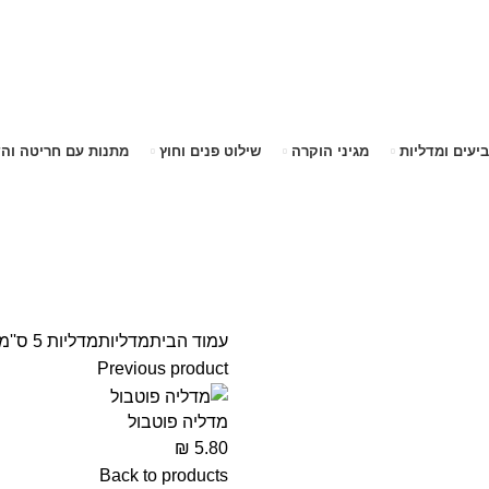
שימו לב האתר בבנייה. ישנם מוצרים ללא מחירים!
שימו לב האתר בבנייה. ישנם מוצרים ללא מחירים!
ביעים ומדליות
מגיני הוקרה
שילוט פנים וחוץ
מתנות עם חריטה וה
עמוד הבית
מדליות
מדליות 5 ס''מ
Previous product
מדליה פוטבול
₪
5.80
Back to products