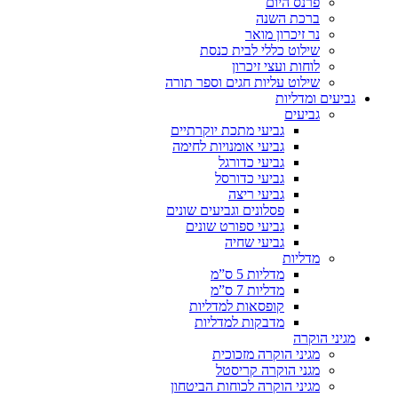
פרנס היום
ברכת השנה
נר זיכרון מואר
שילוט כללי לבית כנסת
לוחות ועצי זיכרון
שילוט עליות חגים וספר תורה
גביעים ומדליות
גביעים
גביעי מתכת יוקרתיים
גביעי אומנויות לחימה
גביעי כדורגל
גביעי כדורסל
גביעי ריצה
פסלונים וגביעים שונים
גביעי ספורט שונים
גביעי שחיה
מדליות
מדליות 5 ס”מ
מדליות 7 ס”מ
קופסאות למדליות
מדבקות למדליות
מגיני הוקרה
מגיני הוקרה מזכוכית
מגני הוקרה קריסטל
מגיני הוקרה לכוחות הביטחון