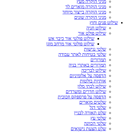
מגיני הוקרה מעץ
מגיני הוקרה מוארים לד
מגיני הוקרה בייצור מיוחד
מגיני הוקרה שונים
שילוט פנים וחוץ
שילוט חניה
שילוט פולט אור
שילוט פולטי אור כיבוי אש
שילוט פולטי אור מרחב מוגן
שלטי נגישות
שלטי בטיחות לאתר עבודה
תמרורים
תמרורים באתרי בניה
שילוט לבריכה
הדפסה על אלומיניום
אותיות בולטות
שילוט לבתי מלון
שילוט חדרים ומשרדים
הדפסה על פרספקס וזכוכית
שלטים מוארים
שלטי דגל
שלט תאורה לבניין
שלטי עץ
שלטי הכוונה
שלט הצעת נישואים