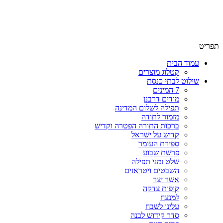
שימו לב האתר בבנייה. ישנם מוצרים ללא מחירים!
שימו לב האתר בבנייה. ישנם מוצרים ללא מחירים!
תפריט
עמוד הבית
קטלוג מוצרים
שילוט לבתי כנסת
7 המינים
מודים דרבנן
תפילה לשלום המדינה
מזמור לתודה
ברכות התורה הפטרה וקדיש
קדיש על ישראל
ספירת העומר
פרשת שבוע
שלט זמני תפילה
השבטים ויטראזים
אשר יצר
קופות צדקה
למנצח
עלינו לשבח
סדר קידוש לבנה