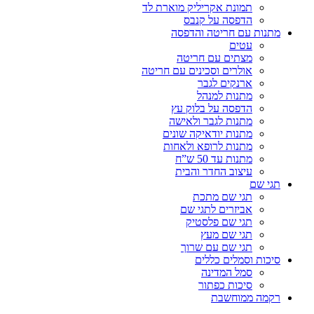
תמונת אקריליק מוארת לד
הדפסה על קנבס
מתנות עם חריטה והדפסה
עטים
מצתים עם חריטה
אולרים וסכינים עם חריטה
ארנקים לגבר
מתנות למנהל
הדפסה על בלוק עץ
מתנות לגבר ולאישה
מתנות יודאיקה שונים
מתנות לרופא ולאחות
מתנות עד 50 ש”ח
עיצוב החדר והבית
תגי שם
תגי שם מתכת
אביזרים לתגי שם
תגי שם פלסטיק
תגי שם מעץ
תגי שם עם שרוך
סיכות וסמלים כללים
סמל המדינה
סיכות כפתור
רקמה ממוחשבת