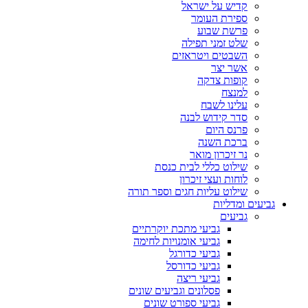
קדיש על ישראל
ספירת העומר
פרשת שבוע
שלט זמני תפילה
השבטים ויטראזים
אשר יצר
קופות צדקה
למנצח
עלינו לשבח
סדר קידוש לבנה
פרנס היום
ברכת השנה
נר זיכרון מואר
שילוט כללי לבית כנסת
לוחות ועצי זיכרון
שילוט עליות חגים וספר תורה
גביעים ומדליות
גביעים
גביעי מתכת יוקרתיים
גביעי אומנויות לחימה
גביעי כדורגל
גביעי כדורסל
גביעי ריצה
פסלונים וגביעים שונים
גביעי ספורט שונים