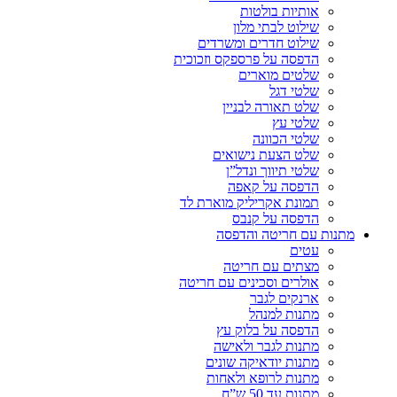
אותיות בולטות
שילוט לבתי מלון
שילוט חדרים ומשרדים
הדפסה על פרספקס וזכוכית
שלטים מוארים
שלטי דגל
שלט תאורה לבניין
שלטי עץ
שלטי הכוונה
שלט הצעת נישואים
שלטי תיווך ונדל”ן
הדפסה על קאפה
תמונת אקריליק מוארת לד
הדפסה על קנבס
מתנות עם חריטה והדפסה
עטים
מצתים עם חריטה
אולרים וסכינים עם חריטה
ארנקים לגבר
מתנות למנהל
הדפסה על בלוק עץ
מתנות לגבר ולאישה
מתנות יודאיקה שונים
מתנות לרופא ולאחות
מתנות עד 50 ש”ח