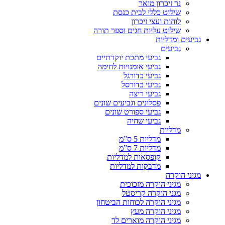
נר זיכרון מואר
שילוט כללי לבית כנסת
לוחות ועצי זיכרון
שילוט עליות חגים וספר תורה
גביעים ומדליות
גביעים
גביעי מתכת יוקרתיים
גביעי אומנויות לחימה
גביעי כדורגל
גביעי כדורסל
גביעי ריצה
פסלונים וגביעים שונים
גביעי ספורט שונים
גביעי שחיה
מדליות
מדליות 5 ס”מ
מדליות 7 ס”מ
קופסאות למדליות
מדבקות למדליות
מגיני הוקרה
מגיני הוקרה מזכוכית
מגני הוקרה קריסטל
מגיני הוקרה לכוחות הביטחון
מגיני הוקרה מעץ
מגיני הוקרה מוארים לד