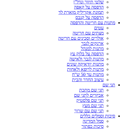
שלטי תיווך ונדל”ן
הדפסה על קאפה
תמונת אקריליק מוארת לד
הדפסה על קנבס
מתנות עם חריטה והדפסה
עטים
מצתים עם חריטה
אולרים וסכינים עם חריטה
ארנקים לגבר
מתנות למנהל
הדפסה על בלוק עץ
מתנות לגבר ולאישה
מתנות יודאיקה שונים
מתנות לרופא ולאחות
מתנות עד 50 ש”ח
עיצוב החדר והבית
תגי שם
תגי שם מתכת
אביזרים לתגי שם
תגי שם פלסטיק
תגי שם מעץ
תגי שם עם שרוך
סיכות וסמלים כללים
סמל המדינה
סיכות כפתור