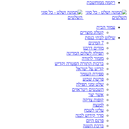
רקמה ממוחשבת
עמוד הבית
קטלוג מוצרים
שילוט לבתי כנסת
7 המינים
מודים דרבנן
תפילה לשלום המדינה
מזמור לתודה
ברכות התורה הפטרה וקדיש
קדיש על ישראל
ספירת העומר
פרשת שבוע
שלט זמני תפילה
השבטים ויטראזים
אשר יצר
קופות צדקה
למנצח
עלינו לשבח
סדר קידוש לבנה
פרנס היום
ברכת השנה