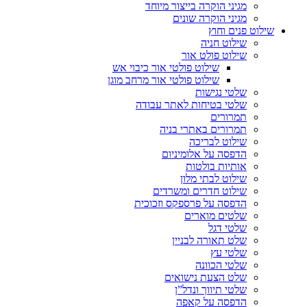
מגיני הוקרה בייצור מיוחד
מגיני הוקרה שונים
שילוט פנים וחוץ
שילוט חניה
שילוט פולט אור
שילוט פולטי אור כיבוי אש
שילוט פולטי אור מרחב מוגן
שלטי נגישות
שלטי בטיחות לאתר עבודה
תמרורים
תמרורים באתרי בניה
שילוט לבריכה
הדפסה על אלומיניום
אותיות בולטות
שילוט לבתי מלון
שילוט חדרים ומשרדים
הדפסה על פרספקס וזכוכית
שלטים מוארים
שלטי דגל
שלט תאורה לבניין
שלטי עץ
שלטי הכוונה
שלט הצעת נישואים
שלטי תיווך ונדל”ן
הדפסה על קאפה