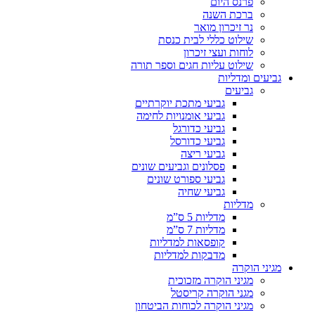
פרנס היום
ברכת השנה
נר זיכרון מואר
שילוט כללי לבית כנסת
לוחות ועצי זיכרון
שילוט עליות חגים וספר תורה
גביעים ומדליות
גביעים
גביעי מתכת יוקרתיים
גביעי אומנויות לחימה
גביעי כדורגל
גביעי כדורסל
גביעי ריצה
פסלונים וגביעים שונים
גביעי ספורט שונים
גביעי שחיה
מדליות
מדליות 5 ס”מ
מדליות 7 ס”מ
קופסאות למדליות
מדבקות למדליות
מגיני הוקרה
מגיני הוקרה מזכוכית
מגני הוקרה קריסטל
מגיני הוקרה לכוחות הביטחון