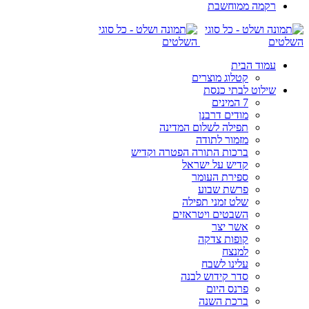
רקמה ממוחשבת
עמוד הבית
קטלוג מוצרים
שילוט לבתי כנסת
7 המינים
מודים דרבנן
תפילה לשלום המדינה
מזמור לתודה
ברכות התורה הפטרה וקדיש
קדיש על ישראל
ספירת העומר
פרשת שבוע
שלט זמני תפילה
השבטים ויטראזים
אשר יצר
קופות צדקה
למנצח
עלינו לשבח
סדר קידוש לבנה
פרנס היום
ברכת השנה