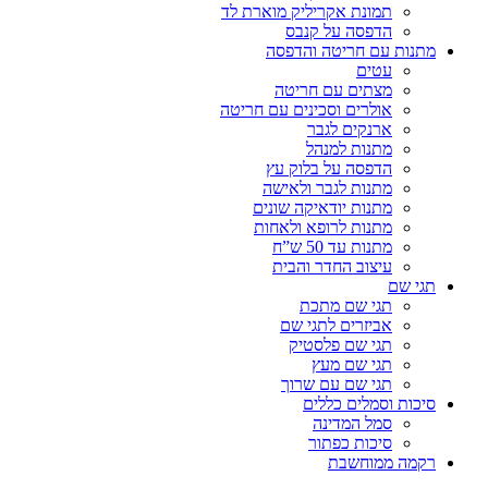
תמונת אקריליק מוארת לד
הדפסה על קנבס
מתנות עם חריטה והדפסה
עטים
מצתים עם חריטה
אולרים וסכינים עם חריטה
ארנקים לגבר
מתנות למנהל
הדפסה על בלוק עץ
מתנות לגבר ולאישה
מתנות יודאיקה שונים
מתנות לרופא ולאחות
מתנות עד 50 ש”ח
עיצוב החדר והבית
תגי שם
תגי שם מתכת
אביזרים לתגי שם
תגי שם פלסטיק
תגי שם מעץ
תגי שם עם שרוך
סיכות וסמלים כללים
סמל המדינה
סיכות כפתור
רקמה ממוחשבת