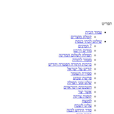
שימו לב האתר בבנייה. ישנם מוצרים ללא מחירים!
שימו לב האתר בבנייה. ישנם מוצרים ללא מחירים!
תפריט
עמוד הבית
קטלוג מוצרים
שילוט לבתי כנסת
7 המינים
מודים דרבנן
תפילה לשלום המדינה
מזמור לתודה
ברכות התורה הפטרה וקדיש
קדיש על ישראל
ספירת העומר
פרשת שבוע
שלט זמני תפילה
השבטים ויטראזים
אשר יצר
קופות צדקה
למנצח
עלינו לשבח
סדר קידוש לבנה