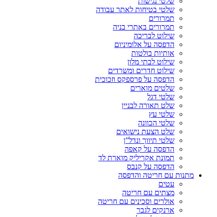
שלטי נגישות
שלטי בטיחות לאתר עבודה
תמרורים
תמרורים באתרי בניה
שילוט לבריכה
הדפסה על אלומיניום
אותיות בולטות
שילוט לבתי מלון
שילוט חדרים ומשרדים
הדפסה על פרספקס וזכוכית
שלטים מוארים
שלטי דגל
שלט תאורה לבניין
שלטי עץ
שלטי הכוונה
שלט הצעת נישואים
שלטי תיווך ונדל”ן
הדפסה על קאפה
תמונת אקריליק מוארת לד
הדפסה על קנבס
מתנות עם חריטה והדפסה
עטים
מצתים עם חריטה
אולרים וסכינים עם חריטה
ארנקים לגבר