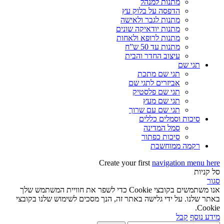
מתנות למנהל
הדפסה על בלוק עץ
מתנות לגבר ולאישה
מתנות יודאיקה שונים
מתנות לרופא ולאחות
מתנות עד 50 ש”ח
עיצוב החדר והבית
תגי שם
תגי שם מתכת
אביזרים לתגי שם
תגי שם פלסטיק
תגי שם מעץ
תגי שם עם שרוך
סיכות וסמלים כללים
סמל המדינה
סיכות כפתור
רקמה ממוחשבת
Create your first
navigation menu here
סל קניות
סגור
אנו משתמשים בקובצי Cookie כדי לשפר את חוויית המשתמש שלך
באתר שלנו. על ידי גלישה באתר זה, הנך מסכים לשימוש שלנו בקובצי
Cookie.
מידע נוסף
קבל