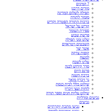
7 המינים
מודים דרבנן
תפילה לשלום המדינה
מזמור לתודה
ברכות התורה הפטרה וקדיש
קדיש על ישראל
ספירת העומר
פרשת שבוע
שלט זמני תפילה
השבטים ויטראזים
אשר יצר
קופות צדקה
למנצח
עלינו לשבח
סדר קידוש לבנה
פרנס היום
ברכת השנה
נר זיכרון מואר
שילוט כללי לבית כנסת
לוחות ועצי זיכרון
שילוט עליות חגים וספר תורה
גביעים ומדליות
גביעים
גביעי מתכת יוקרתיים
גביעי אומנויות לחימה