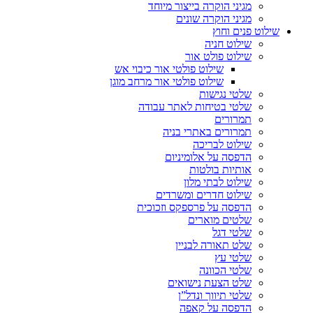
מגיני הוקרה בייצור מיוחד
מגיני הוקרה שונים
שילוט פנים וחוץ
שילוט חניה
שילוט פולט אור
שילוט פולטי אור כיבוי אש
שילוט פולטי אור מרחב מוגן
שלטי נגישות
שלטי בטיחות לאתר עבודה
תמרורים
תמרורים באתרי בניה
שילוט לבריכה
הדפסה על אלומיניום
אותיות בולטות
שילוט לבתי מלון
שילוט חדרים ומשרדים
הדפסה על פרספקס וזכוכית
שלטים מוארים
שלטי דגל
שלט תאורה לבניין
שלטי עץ
שלטי הכוונה
שלט הצעת נישואים
שלטי תיווך ונדל”ן
הדפסה על קאפה