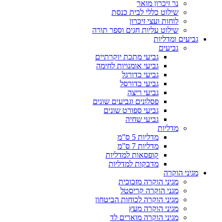
נר זיכרון מואר
שילוט כללי לבית כנסת
לוחות ועצי זיכרון
שילוט עליות חגים וספר תורה
גביעים ומדליות
גביעים
גביעי מתכת יוקרתיים
גביעי אומנויות לחימה
גביעי כדורגל
גביעי כדורסל
גביעי ריצה
פסלונים וגביעים שונים
גביעי ספורט שונים
גביעי שחיה
מדליות
מדליות 5 ס”מ
מדליות 7 ס”מ
קופסאות למדליות
מדבקות למדליות
מגיני הוקרה
מגיני הוקרה מזכוכית
מגני הוקרה קריסטל
מגיני הוקרה לכוחות הביטחון
מגיני הוקרה מעץ
מגיני הוקרה מוארים לד