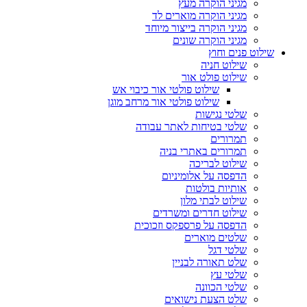
מגיני הוקרה מעץ
מגיני הוקרה מוארים לד
מגיני הוקרה בייצור מיוחד
מגיני הוקרה שונים
שילוט פנים וחוץ
שילוט חניה
שילוט פולט אור
שילוט פולטי אור כיבוי אש
שילוט פולטי אור מרחב מוגן
שלטי נגישות
שלטי בטיחות לאתר עבודה
תמרורים
תמרורים באתרי בניה
שילוט לבריכה
הדפסה על אלומיניום
אותיות בולטות
שילוט לבתי מלון
שילוט חדרים ומשרדים
הדפסה על פרספקס וזכוכית
שלטים מוארים
שלטי דגל
שלט תאורה לבניין
שלטי עץ
שלטי הכוונה
שלט הצעת נישואים