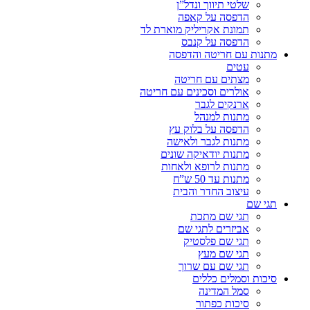
שלטי תיווך ונדל”ן
הדפסה על קאפה
תמונת אקריליק מוארת לד
הדפסה על קנבס
מתנות עם חריטה והדפסה
עטים
מצתים עם חריטה
אולרים וסכינים עם חריטה
ארנקים לגבר
מתנות למנהל
הדפסה על בלוק עץ
מתנות לגבר ולאישה
מתנות יודאיקה שונים
מתנות לרופא ולאחות
מתנות עד 50 ש”ח
עיצוב החדר והבית
תגי שם
תגי שם מתכת
אביזרים לתגי שם
תגי שם פלסטיק
תגי שם מעץ
תגי שם עם שרוך
סיכות וסמלים כללים
סמל המדינה
סיכות כפתור