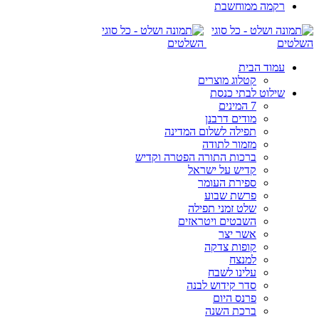
רקמה ממוחשבת
עמוד הבית
קטלוג מוצרים
שילוט לבתי כנסת
7 המינים
מודים דרבנן
תפילה לשלום המדינה
מזמור לתודה
ברכות התורה הפטרה וקדיש
קדיש על ישראל
ספירת העומר
פרשת שבוע
שלט זמני תפילה
השבטים ויטראזים
אשר יצר
קופות צדקה
למנצח
עלינו לשבח
סדר קידוש לבנה
פרנס היום
ברכת השנה