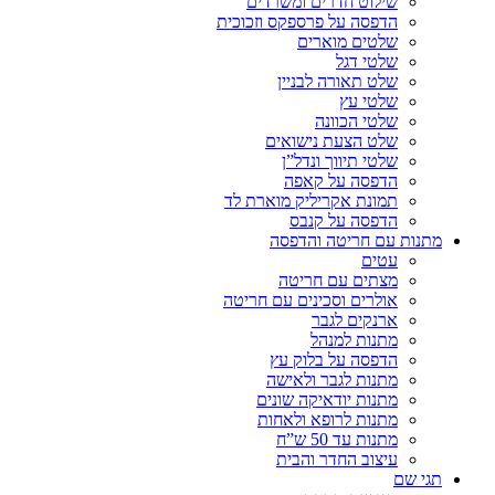
שילוט חדרים ומשרדים
הדפסה על פרספקס וזכוכית
שלטים מוארים
שלטי דגל
שלט תאורה לבניין
שלטי עץ
שלטי הכוונה
שלט הצעת נישואים
שלטי תיווך ונדל”ן
הדפסה על קאפה
תמונת אקריליק מוארת לד
הדפסה על קנבס
מתנות עם חריטה והדפסה
עטים
מצתים עם חריטה
אולרים וסכינים עם חריטה
ארנקים לגבר
מתנות למנהל
הדפסה על בלוק עץ
מתנות לגבר ולאישה
מתנות יודאיקה שונים
מתנות לרופא ולאחות
מתנות עד 50 ש”ח
עיצוב החדר והבית
תגי שם