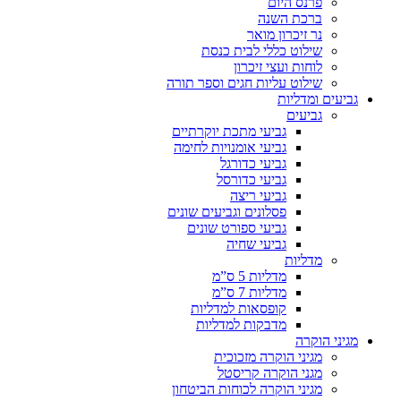
פרנס היום
ברכת השנה
נר זיכרון מואר
שילוט כללי לבית כנסת
לוחות ועצי זיכרון
שילוט עליות חגים וספר תורה
גביעים ומדליות
גביעים
גביעי מתכת יוקרתיים
גביעי אומנויות לחימה
גביעי כדורגל
גביעי כדורסל
גביעי ריצה
פסלונים וגביעים שונים
גביעי ספורט שונים
גביעי שחיה
מדליות
מדליות 5 ס”מ
מדליות 7 ס”מ
קופסאות למדליות
מדבקות למדליות
מגיני הוקרה
מגיני הוקרה מזכוכית
מגני הוקרה קריסטל
מגיני הוקרה לכוחות הביטחון