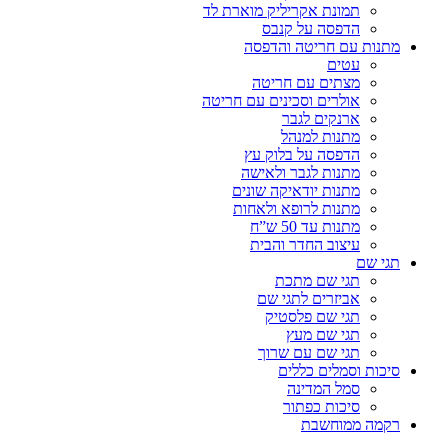
תמונת אקריליק מוארת לד
הדפסה על קנבס
מתנות עם חריטה והדפסה
עטים
מצתים עם חריטה
אולרים וסכינים עם חריטה
ארנקים לגבר
מתנות למנהל
הדפסה על בלוק עץ
מתנות לגבר ולאישה
מתנות יודאיקה שונים
מתנות לרופא ולאחות
מתנות עד 50 ש”ח
עיצוב החדר והבית
תגי שם
תגי שם מתכת
אביזרים לתגי שם
תגי שם פלסטיק
תגי שם מעץ
תגי שם עם שרוך
סיכות וסמלים כללים
סמל המדינה
סיכות כפתור
רקמה ממוחשבת