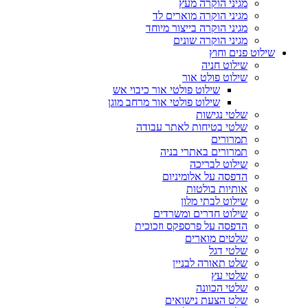
מגיני הוקרה מעץ
מגיני הוקרה מוארים לד
מגיני הוקרה בייצור מיוחד
מגיני הוקרה שונים
שילוט פנים וחוץ
שילוט חניה
שילוט פולט אור
שילוט פולטי אור כיבוי אש
שילוט פולטי אור מרחב מוגן
שלטי נגישות
שלטי בטיחות לאתר עבודה
תמרורים
תמרורים באתרי בניה
שילוט לבריכה
הדפסה על אלומיניום
אותיות בולטות
שילוט לבתי מלון
שילוט חדרים ומשרדים
הדפסה על פרספקס וזכוכית
שלטים מוארים
שלטי דגל
שלט תאורה לבניין
שלטי עץ
שלטי הכוונה
שלט הצעת נישואים