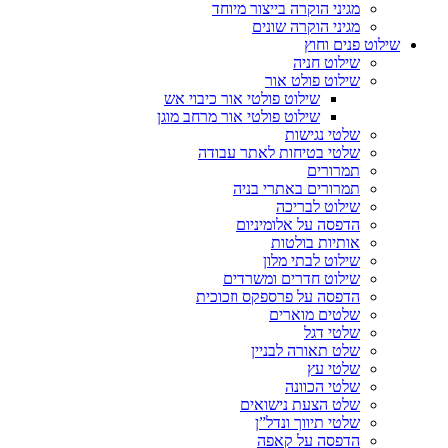
מגיני הוקרה בייצור מיוחד
מגיני הוקרה שונים
שילוט פנים וחוץ
שילוט חניה
שילוט פולט אור
שילוט פולטי אור כיבוי אש
שילוט פולטי אור מרחב מוגן
שלטי נגישות
שלטי בטיחות לאתר עבודה
תמרורים
תמרורים באתרי בניה
שילוט לבריכה
הדפסה על אלומיניום
אותיות בולטות
שילוט לבתי מלון
שילוט חדרים ומשרדים
הדפסה על פרספקס וזכוכית
שלטים מוארים
שלטי דגל
שלט תאורה לבניין
שלטי עץ
שלטי הכוונה
שלט הצעת נישואים
שלטי תיווך ונדל”ן
הדפסה על קאפה