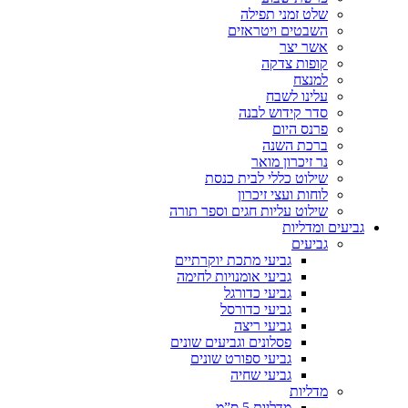
שלט זמני תפילה
השבטים ויטראזים
אשר יצר
קופות צדקה
למנצח
עלינו לשבח
סדר קידוש לבנה
פרנס היום
ברכת השנה
נר זיכרון מואר
שילוט כללי לבית כנסת
לוחות ועצי זיכרון
שילוט עליות חגים וספר תורה
גביעים ומדליות
גביעים
גביעי מתכת יוקרתיים
גביעי אומנויות לחימה
גביעי כדורגל
גביעי כדורסל
גביעי ריצה
פסלונים וגביעים שונים
גביעי ספורט שונים
גביעי שחיה
מדליות
מדליות 5 ס”מ