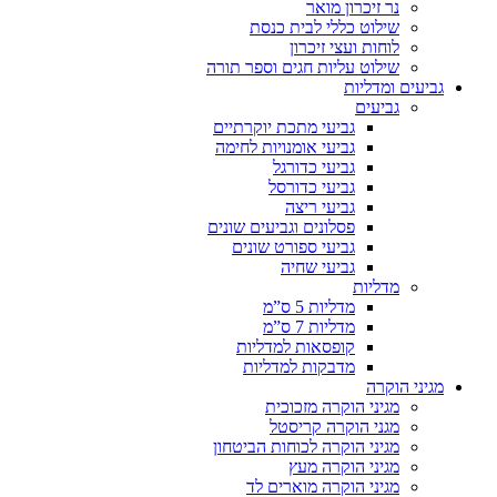
נר זיכרון מואר
שילוט כללי לבית כנסת
לוחות ועצי זיכרון
שילוט עליות חגים וספר תורה
גביעים ומדליות
גביעים
גביעי מתכת יוקרתיים
גביעי אומנויות לחימה
גביעי כדורגל
גביעי כדורסל
גביעי ריצה
פסלונים וגביעים שונים
גביעי ספורט שונים
גביעי שחיה
מדליות
מדליות 5 ס”מ
מדליות 7 ס”מ
קופסאות למדליות
מדבקות למדליות
מגיני הוקרה
מגיני הוקרה מזכוכית
מגני הוקרה קריסטל
מגיני הוקרה לכוחות הביטחון
מגיני הוקרה מעץ
מגיני הוקרה מוארים לד