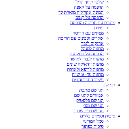
שלטי תיווך ונדל”ן
הדפסה על קאפה
תמונת אקריליק מוארת לד
הדפסה על קנבס
מתנות עם חריטה והדפסה
עטים
מצתים עם חריטה
אולרים וסכינים עם חריטה
ארנקים לגבר
מתנות למנהל
הדפסה על בלוק עץ
מתנות לגבר ולאישה
מתנות יודאיקה שונים
מתנות לרופא ולאחות
מתנות עד 50 ש”ח
עיצוב החדר והבית
תגי שם
תגי שם מתכת
אביזרים לתגי שם
תגי שם פלסטיק
תגי שם מעץ
תגי שם עם שרוך
סיכות וסמלים כללים
סמל המדינה
סיכות כפתור