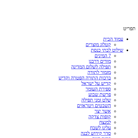
שימו לב האתר בבנייה. ישנם מוצרים ללא מחירים!
שימו לב האתר בבנייה. ישנם מוצרים ללא מחירים!
תפריט
עמוד הבית
קטלוג מוצרים
שילוט לבתי כנסת
7 המינים
מודים דרבנן
תפילה לשלום המדינה
מזמור לתודה
ברכות התורה הפטרה וקדיש
קדיש על ישראל
ספירת העומר
פרשת שבוע
שלט זמני תפילה
השבטים ויטראזים
אשר יצר
קופות צדקה
למנצח
עלינו לשבח
סדר קידוש לבנה