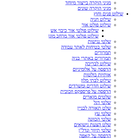
מגיני הוקרה בייצור מיוחד
מגיני הוקרה שונים
שילוט פנים וחוץ
שילוט חניה
שילוט פולט אור
שילוט פולטי אור כיבוי אש
שילוט פולטי אור מרחב מוגן
שלטי נגישות
שלטי בטיחות לאתר עבודה
תמרורים
תמרורים באתרי בניה
שילוט לבריכה
הדפסה על אלומיניום
אותיות בולטות
שילוט לבתי מלון
שילוט חדרים ומשרדים
הדפסה על פרספקס וזכוכית
שלטים מוארים
שלטי דגל
שלט תאורה לבניין
שלטי עץ
שלטי הכוונה
שלט הצעת נישואים
שלטי תיווך ונדל”ן
הדפסה על קאפה