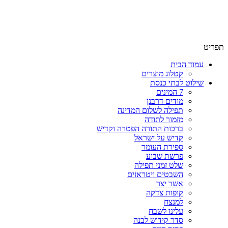
שימו לב האתר בבנייה. ישנם מוצרים ללא מחירים!
שימו לב האתר בבנייה. ישנם מוצרים ללא מחירים!
תפריט
עמוד הבית
קטלוג מוצרים
שילוט לבתי כנסת
7 המינים
מודים דרבנן
תפילה לשלום המדינה
מזמור לתודה
ברכות התורה הפטרה וקדיש
קדיש על ישראל
ספירת העומר
פרשת שבוע
שלט זמני תפילה
השבטים ויטראזים
אשר יצר
קופות צדקה
למנצח
עלינו לשבח
סדר קידוש לבנה