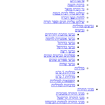
פרנס היום
ברכת השנה
נר זיכרון מואר
שילוט כללי לבית כנסת
לוחות ועצי זיכרון
שילוט עליות חגים וספר תורה
גביעים ומדליות
גביעים
גביעי מתכת יוקרתיים
גביעי אומנויות לחימה
גביעי כדורגל
גביעי כדורסל
גביעי ריצה
פסלונים וגביעים שונים
גביעי ספורט שונים
גביעי שחיה
מדליות
מדליות 5 ס”מ
מדליות 7 ס”מ
קופסאות למדליות
מדבקות למדליות
מגיני הוקרה
מגיני הוקרה מזכוכית
מגני הוקרה קריסטל
מגיני הוקרה לכוחות הביטחון