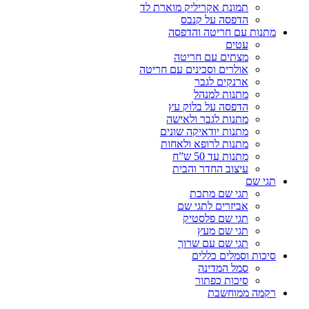
תמונת אקריליק מוארת לד
הדפסה על קנבס
מתנות עם חריטה והדפסה
עטים
מצתים עם חריטה
אולרים וסכינים עם חריטה
ארנקים לגבר
מתנות למנהל
הדפסה על בלוק עץ
מתנות לגבר ולאישה
מתנות יודאיקה שונים
מתנות לרופא ולאחות
מתנות עד 50 ש”ח
עיצוב החדר והבית
תגי שם
תגי שם מתכת
אביזרים לתגי שם
תגי שם פלסטיק
תגי שם מעץ
תגי שם עם שרוך
סיכות וסמלים כללים
סמל המדינה
סיכות כפתור
רקמה ממוחשבת