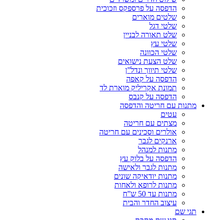
הדפסה על פרספקס וזכוכית
שלטים מוארים
שלטי דגל
שלט תאורה לבניין
שלטי עץ
שלטי הכוונה
שלט הצעת נישואים
שלטי תיווך ונדל”ן
הדפסה על קאפה
תמונת אקריליק מוארת לד
הדפסה על קנבס
מתנות עם חריטה והדפסה
עטים
מצתים עם חריטה
אולרים וסכינים עם חריטה
ארנקים לגבר
מתנות למנהל
הדפסה על בלוק עץ
מתנות לגבר ולאישה
מתנות יודאיקה שונים
מתנות לרופא ולאחות
מתנות עד 50 ש”ח
עיצוב החדר והבית
תגי שם