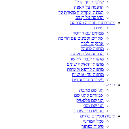
שלטי תיווך ונדל”ן
הדפסה על קאפה
תמונת אקריליק מוארת לד
הדפסה על קנבס
מתנות עם חריטה והדפסה
עטים
מצתים עם חריטה
אולרים וסכינים עם חריטה
ארנקים לגבר
מתנות למנהל
הדפסה על בלוק עץ
מתנות לגבר ולאישה
מתנות יודאיקה שונים
מתנות לרופא ולאחות
מתנות עד 50 ש”ח
עיצוב החדר והבית
תגי שם
תגי שם מתכת
אביזרים לתגי שם
תגי שם פלסטיק
תגי שם מעץ
תגי שם עם שרוך
סיכות וסמלים כללים
סמל המדינה
סיכות כפתור