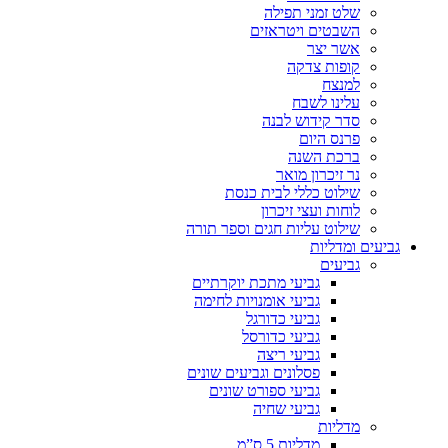
שלט זמני תפילה
השבטים ויטראזים
אשר יצר
קופות צדקה
למנצח
עלינו לשבח
סדר קידוש לבנה
פרנס היום
ברכת השנה
נר זיכרון מואר
שילוט כללי לבית כנסת
לוחות ועצי זיכרון
שילוט עליות חגים וספר תורה
גביעים ומדליות
גביעים
גביעי מתכת יוקרתיים
גביעי אומנויות לחימה
גביעי כדורגל
גביעי כדורסל
גביעי ריצה
פסלונים וגביעים שונים
גביעי ספורט שונים
גביעי שחיה
מדליות
מדליות 5 ס”מ