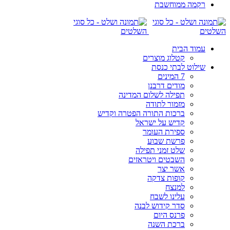
רקמה ממוחשבת
עמוד הבית
קטלוג מוצרים
שילוט לבתי כנסת
7 המינים
מודים דרבנן
תפילה לשלום המדינה
מזמור לתודה
ברכות התורה הפטרה וקדיש
קדיש על ישראל
ספירת העומר
פרשת שבוע
שלט זמני תפילה
השבטים ויטראזים
אשר יצר
קופות צדקה
למנצח
עלינו לשבח
סדר קידוש לבנה
פרנס היום
ברכת השנה