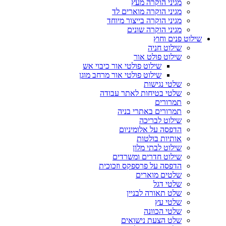
מגיני הוקרה מעץ
מגיני הוקרה מוארים לד
מגיני הוקרה בייצור מיוחד
מגיני הוקרה שונים
שילוט פנים וחוץ
שילוט חניה
שילוט פולט אור
שילוט פולטי אור כיבוי אש
שילוט פולטי אור מרחב מוגן
שלטי נגישות
שלטי בטיחות לאתר עבודה
תמרורים
תמרורים באתרי בניה
שילוט לבריכה
הדפסה על אלומיניום
אותיות בולטות
שילוט לבתי מלון
שילוט חדרים ומשרדים
הדפסה על פרספקס וזכוכית
שלטים מוארים
שלטי דגל
שלט תאורה לבניין
שלטי עץ
שלטי הכוונה
שלט הצעת נישואים