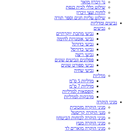
נר זיכרון מואר
שילוט כללי לבית כנסת
לוחות ועצי זיכרון
שילוט עליות חגים וספר תורה
גביעים ומדליות
גביעים
גביעי מתכת יוקרתיים
גביעי אומנויות לחימה
גביעי כדורגל
גביעי כדורסל
גביעי ריצה
פסלונים וגביעים שונים
גביעי ספורט שונים
גביעי שחיה
מדליות
מדליות 5 ס”מ
מדליות 7 ס”מ
קופסאות למדליות
מדבקות למדליות
מגיני הוקרה
מגיני הוקרה מזכוכית
מגני הוקרה קריסטל
מגיני הוקרה לכוחות הביטחון
מגיני הוקרה מעץ
מגיני הוקרה מוארים לד