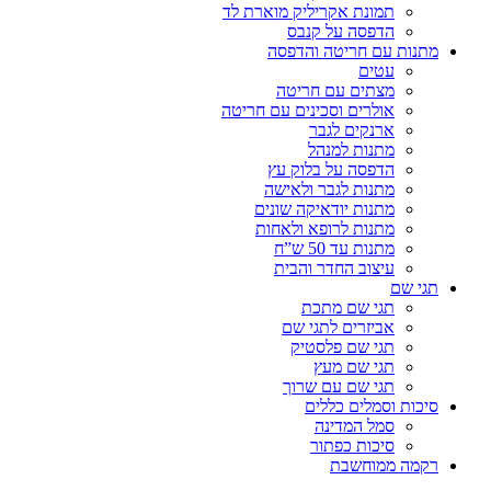
תמונת אקריליק מוארת לד
הדפסה על קנבס
מתנות עם חריטה והדפסה
עטים
מצתים עם חריטה
אולרים וסכינים עם חריטה
ארנקים לגבר
מתנות למנהל
הדפסה על בלוק עץ
מתנות לגבר ולאישה
מתנות יודאיקה שונים
מתנות לרופא ולאחות
מתנות עד 50 ש”ח
עיצוב החדר והבית
תגי שם
תגי שם מתכת
אביזרים לתגי שם
תגי שם פלסטיק
תגי שם מעץ
תגי שם עם שרוך
סיכות וסמלים כללים
סמל המדינה
סיכות כפתור
רקמה ממוחשבת