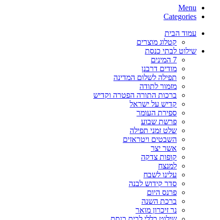
Menu
Categories
עמוד הבית
קטלוג מוצרים
שילוט לבתי כנסת
7 המינים
מודים דרבנן
תפילה לשלום המדינה
מזמור לתודה
ברכות התורה הפטרה וקדיש
קדיש על ישראל
ספירת העומר
פרשת שבוע
שלט זמני תפילה
השבטים ויטראזים
אשר יצר
קופות צדקה
למנצח
עלינו לשבח
סדר קידוש לבנה
פרנס היום
ברכת השנה
נר זיכרון מואר
שילוט כללי לבית כנסת