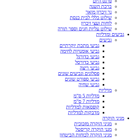
פרנס היום
ברכת השנה
נר זיכרון מואר
שילוט כללי לבית כנסת
לוחות ועצי זיכרון
שילוט עליות חגים וספר תורה
גביעים ומדליות
גביעים
גביעי מתכת יוקרתיים
גביעי אומנויות לחימה
גביעי כדורגל
גביעי כדורסל
גביעי ריצה
פסלונים וגביעים שונים
גביעי ספורט שונים
גביעי שחיה
מדליות
מדליות 5 ס”מ
מדליות 7 ס”מ
קופסאות למדליות
מדבקות למדליות
מגיני הוקרה
מגיני הוקרה מזכוכית
מגני הוקרה קריסטל
מגיני הוקרה לכוחות הביטחון