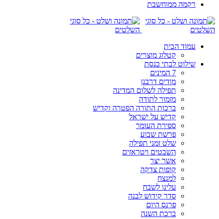
רקמה ממוחשבת
עמוד הבית
קטלוג מוצרים
שילוט לבתי כנסת
7 המינים
מודים דרבנן
תפילה לשלום המדינה
מזמור לתודה
ברכות התורה הפטרה וקדיש
קדיש על ישראל
ספירת העומר
פרשת שבוע
שלט זמני תפילה
השבטים ויטראזים
אשר יצר
קופות צדקה
למנצח
עלינו לשבח
סדר קידוש לבנה
פרנס היום
ברכת השנה