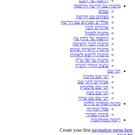
הדפסה על קנבס
מתנות עם חריטה והדפסה
עטים
מצתים עם חריטה
אולרים וסכינים עם חריטה
ארנקים לגבר
מתנות למנהל
הדפסה על בלוק עץ
מתנות לגבר ולאישה
מתנות יודאיקה שונים
מתנות לרופא ולאחות
מתנות עד 50 ש”ח
עיצוב החדר והבית
תגי שם
תגי שם מתכת
אביזרים לתגי שם
תגי שם פלסטיק
תגי שם מעץ
תגי שם עם שרוך
סיכות וסמלים כללים
סמל המדינה
סיכות כפתור
רקמה ממוחשבת
Create your first
navigation menu here