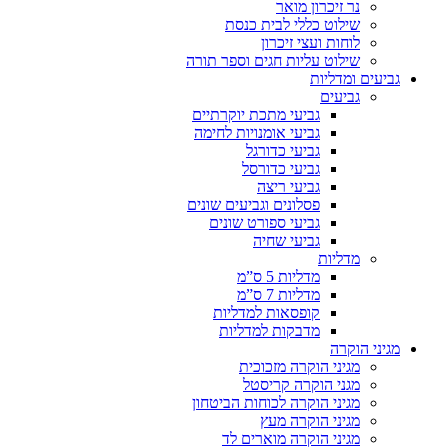
נר זיכרון מואר
שילוט כללי לבית כנסת
לוחות ועצי זיכרון
שילוט עליות חגים וספר תורה
גביעים ומדליות
גביעים
גביעי מתכת יוקרתיים
גביעי אומנויות לחימה
גביעי כדורגל
גביעי כדורסל
גביעי ריצה
פסלונים וגביעים שונים
גביעי ספורט שונים
גביעי שחיה
מדליות
מדליות 5 ס”מ
מדליות 7 ס”מ
קופסאות למדליות
מדבקות למדליות
מגיני הוקרה
מגיני הוקרה מזכוכית
מגני הוקרה קריסטל
מגיני הוקרה לכוחות הביטחון
מגיני הוקרה מעץ
מגיני הוקרה מוארים לד