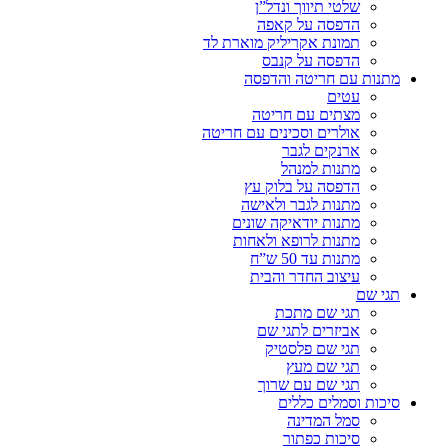
שלטי תיווך ונדל”ן
הדפסה על קאפה
תמונת אקריליק מוארת לד
הדפסה על קנבס
מתנות עם חריטה והדפסה
עטים
מצתים עם חריטה
אולרים וסכינים עם חריטה
ארנקים לגבר
מתנות למנהל
הדפסה על בלוק עץ
מתנות לגבר ולאישה
מתנות יודאיקה שונים
מתנות לרופא ולאחות
מתנות עד 50 ש”ח
עיצוב החדר והבית
תגי שם
תגי שם מתכת
אביזרים לתגי שם
תגי שם פלסטיק
תגי שם מעץ
תגי שם עם שרוך
סיכות וסמלים כללים
סמל המדינה
סיכות כפתור