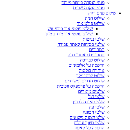
מגיני הוקרה בייצור מיוחד
מגיני הוקרה שונים
שילוט פנים וחוץ
שילוט חניה
שילוט פולט אור
שילוט פולטי אור כיבוי אש
שילוט פולטי אור מרחב מוגן
שלטי נגישות
שלטי בטיחות לאתר עבודה
תמרורים
תמרורים באתרי בניה
שילוט לבריכה
הדפסה על אלומיניום
אותיות בולטות
שילוט לבתי מלון
שילוט חדרים ומשרדים
הדפסה על פרספקס וזכוכית
שלטים מוארים
שלטי דגל
שלט תאורה לבניין
שלטי עץ
שלטי הכוונה
שלט הצעת נישואים
שלטי תיווך ונדל”ן
הדפסה על קאפה