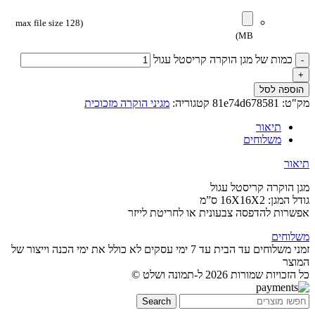
(max file size 128
MB)
כמות של מגן הוקרה קריסטל עגול
הוספה לסל
מק"ט:
81e74d678581
קטגוריה:
מגיני הוקרה מזכוכית
תיאור
משלוחים
תיאור
מגן הוקרה קריסטל עגול
גודל המגן: 16X16X2 ס”מ
אפשרות להדפסה צבעונית או לחריטת לייזר
משלוחים
זמני משלוחים עד הבית עד 7 ימי עסקים לא כולל את ימי הכנה וייצור של
המוצר
כל הזכויות שמורות 2026 ל-תמונה ושלט ©
Search