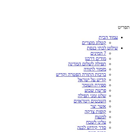
שימו לב האתר בבנייה. ישנם מוצרים ללא מחירים!
שימו לב האתר בבנייה. ישנם מוצרים ללא מחירים!
תפריט
עמוד הבית
קטלוג מוצרים
שילוט לבתי כנסת
7 המינים
מודים דרבנן
תפילה לשלום המדינה
מזמור לתודה
ברכות התורה הפטרה וקדיש
קדיש על ישראל
ספירת העומר
פרשת שבוע
שלט זמני תפילה
השבטים ויטראזים
אשר יצר
קופות צדקה
למנצח
עלינו לשבח
סדר קידוש לבנה