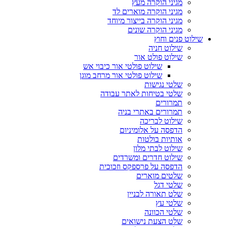
מגיני הוקרה מעץ
מגיני הוקרה מוארים לד
מגיני הוקרה בייצור מיוחד
מגיני הוקרה שונים
שילוט פנים וחוץ
שילוט חניה
שילוט פולט אור
שילוט פולטי אור כיבוי אש
שילוט פולטי אור מרחב מוגן
שלטי נגישות
שלטי בטיחות לאתר עבודה
תמרורים
תמרורים באתרי בניה
שילוט לבריכה
הדפסה על אלומיניום
אותיות בולטות
שילוט לבתי מלון
שילוט חדרים ומשרדים
הדפסה על פרספקס וזכוכית
שלטים מוארים
שלטי דגל
שלט תאורה לבניין
שלטי עץ
שלטי הכוונה
שלט הצעת נישואים