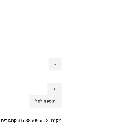
הוספה לסל
מק"ט:
d1c38a09acc3
קטגוריה: