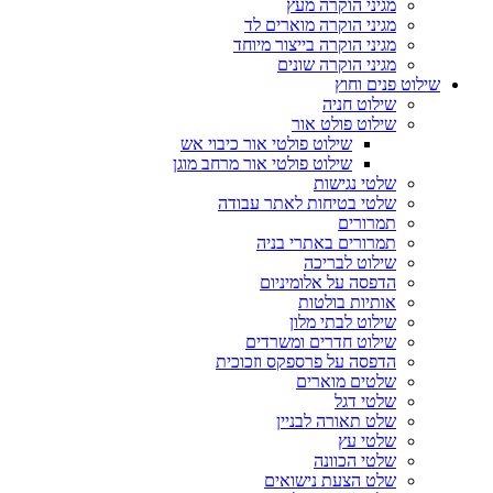
מגיני הוקרה מעץ
מגיני הוקרה מוארים לד
מגיני הוקרה בייצור מיוחד
מגיני הוקרה שונים
שילוט פנים וחוץ
שילוט חניה
שילוט פולט אור
שילוט פולטי אור כיבוי אש
שילוט פולטי אור מרחב מוגן
שלטי נגישות
שלטי בטיחות לאתר עבודה
תמרורים
תמרורים באתרי בניה
שילוט לבריכה
הדפסה על אלומיניום
אותיות בולטות
שילוט לבתי מלון
שילוט חדרים ומשרדים
הדפסה על פרספקס וזכוכית
שלטים מוארים
שלטי דגל
שלט תאורה לבניין
שלטי עץ
שלטי הכוונה
שלט הצעת נישואים