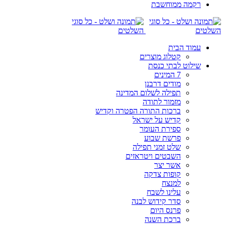
רקמה ממוחשבת
עמוד הבית
קטלוג מוצרים
שילוט לבתי כנסת
7 המינים
מודים דרבנן
תפילה לשלום המדינה
מזמור לתודה
ברכות התורה הפטרה וקדיש
קדיש על ישראל
ספירת העומר
פרשת שבוע
שלט זמני תפילה
השבטים ויטראזים
אשר יצר
קופות צדקה
למנצח
עלינו לשבח
סדר קידוש לבנה
פרנס היום
ברכת השנה