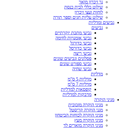
נר זיכרון מואר
שילוט כללי לבית כנסת
לוחות ועצי זיכרון
שילוט עליות חגים וספר תורה
גביעים ומדליות
גביעים
גביעי מתכת יוקרתיים
גביעי אומנויות לחימה
גביעי כדורגל
גביעי כדורסל
גביעי ריצה
פסלונים וגביעים שונים
גביעי ספורט שונים
גביעי שחיה
מדליות
מדליות 5 ס”מ
מדליות 7 ס”מ
קופסאות למדליות
מדבקות למדליות
מגיני הוקרה
מגיני הוקרה מזכוכית
מגני הוקרה קריסטל
מגיני הוקרה לכוחות הביטחון
מגיני הוקרה מעץ
מגיני הוקרה מוארים לד