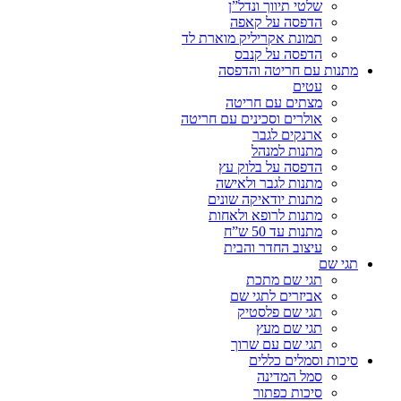
שלטי תיווך ונדל”ן
הדפסה על קאפה
תמונת אקריליק מוארת לד
הדפסה על קנבס
מתנות עם חריטה והדפסה
עטים
מצתים עם חריטה
אולרים וסכינים עם חריטה
ארנקים לגבר
מתנות למנהל
הדפסה על בלוק עץ
מתנות לגבר ולאישה
מתנות יודאיקה שונים
מתנות לרופא ולאחות
מתנות עד 50 ש”ח
עיצוב החדר והבית
תגי שם
תגי שם מתכת
אביזרים לתגי שם
תגי שם פלסטיק
תגי שם מעץ
תגי שם עם שרוך
סיכות וסמלים כללים
סמל המדינה
סיכות כפתור