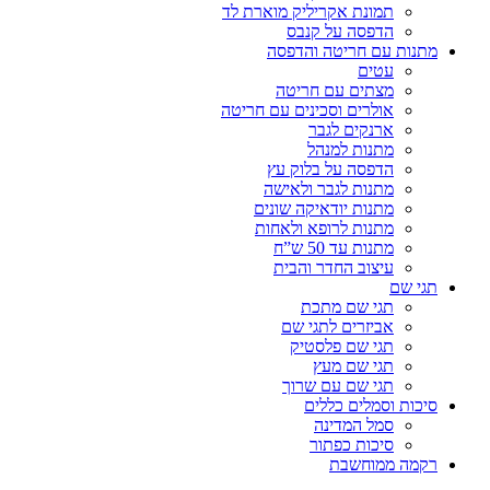
תמונת אקריליק מוארת לד
הדפסה על קנבס
מתנות עם חריטה והדפסה
עטים
מצתים עם חריטה
אולרים וסכינים עם חריטה
ארנקים לגבר
מתנות למנהל
הדפסה על בלוק עץ
מתנות לגבר ולאישה
מתנות יודאיקה שונים
מתנות לרופא ולאחות
מתנות עד 50 ש”ח
עיצוב החדר והבית
תגי שם
תגי שם מתכת
אביזרים לתגי שם
תגי שם פלסטיק
תגי שם מעץ
תגי שם עם שרוך
סיכות וסמלים כללים
סמל המדינה
סיכות כפתור
רקמה ממוחשבת