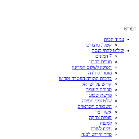
תפריט
עמוד הבית
קטלוג מוצרים
שילוט לבתי כנסת
7 המינים
מודים דרבנן
תפילה לשלום המדינה
מזמור לתודה
ברכות התורה הפטרה וקדיש
קדיש על ישראל
ספירת העומר
פרשת שבוע
שלט זמני תפילה
השבטים ויטראזים
אשר יצר
קופות צדקה
למנצח
עלינו לשבח
סדר קידוש לבנה