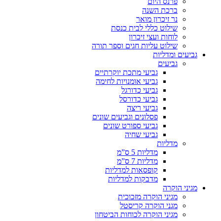
פרנס היום
ברכת השנה
נר זיכרון מואר
שילוט כללי לבית כנסת
לוחות ועצי זיכרון
שילוט עליות חגים וספר תורה
גביעים ומדליות
גביעים
גביעי מתכת יוקרתיים
גביעי אומנויות לחימה
גביעי כדורגל
גביעי כדורסל
גביעי ריצה
פסלונים וגביעים שונים
גביעי ספורט שונים
גביעי שחיה
מדליות
מדליות 5 ס”מ
מדליות 7 ס”מ
קופסאות למדליות
מדבקות למדליות
מגיני הוקרה
מגיני הוקרה מזכוכית
מגני הוקרה קריסטל
מגיני הוקרה לכוחות הביטחון