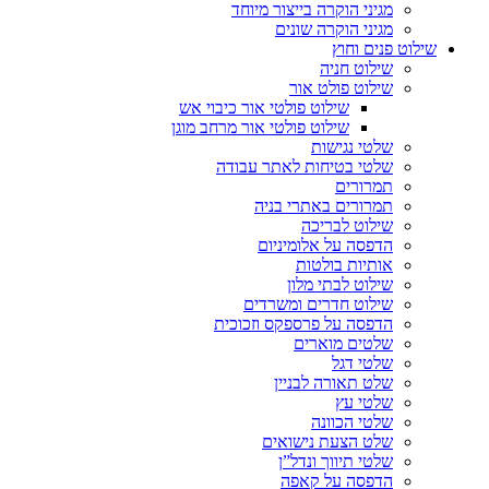
מגיני הוקרה בייצור מיוחד
מגיני הוקרה שונים
שילוט פנים וחוץ
שילוט חניה
שילוט פולט אור
שילוט פולטי אור כיבוי אש
שילוט פולטי אור מרחב מוגן
שלטי נגישות
שלטי בטיחות לאתר עבודה
תמרורים
תמרורים באתרי בניה
שילוט לבריכה
הדפסה על אלומיניום
אותיות בולטות
שילוט לבתי מלון
שילוט חדרים ומשרדים
הדפסה על פרספקס וזכוכית
שלטים מוארים
שלטי דגל
שלט תאורה לבניין
שלטי עץ
שלטי הכוונה
שלט הצעת נישואים
שלטי תיווך ונדל”ן
הדפסה על קאפה