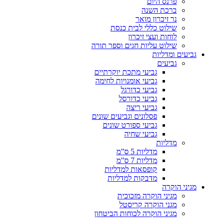
פרנס היום
ברכת השנה
נר זיכרון מואר
שילוט כללי לבית כנסת
לוחות ועצי זיכרון
שילוט עליות חגים וספר תורה
גביעים ומדליות
גביעים
גביעי מתכת יוקרתיים
גביעי אומנויות לחימה
גביעי כדורגל
גביעי כדורסל
גביעי ריצה
פסלונים וגביעים שונים
גביעי ספורט שונים
גביעי שחיה
מדליות
מדליות 5 ס”מ
מדליות 7 ס”מ
קופסאות למדליות
מדבקות למדליות
מגיני הוקרה
מגיני הוקרה מזכוכית
מגני הוקרה קריסטל
מגיני הוקרה לכוחות הביטחון