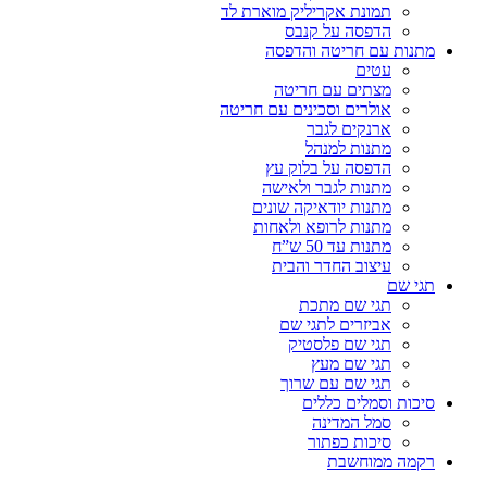
תמונת אקריליק מוארת לד
הדפסה על קנבס
מתנות עם חריטה והדפסה
עטים
מצתים עם חריטה
אולרים וסכינים עם חריטה
ארנקים לגבר
מתנות למנהל
הדפסה על בלוק עץ
מתנות לגבר ולאישה
מתנות יודאיקה שונים
מתנות לרופא ולאחות
מתנות עד 50 ש”ח
עיצוב החדר והבית
תגי שם
תגי שם מתכת
אביזרים לתגי שם
תגי שם פלסטיק
תגי שם מעץ
תגי שם עם שרוך
סיכות וסמלים כללים
סמל המדינה
סיכות כפתור
רקמה ממוחשבת