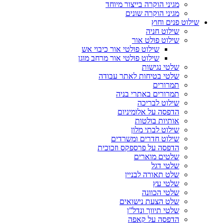
מגיני הוקרה בייצור מיוחד
מגיני הוקרה שונים
שילוט פנים וחוץ
שילוט חניה
שילוט פולט אור
שילוט פולטי אור כיבוי אש
שילוט פולטי אור מרחב מוגן
שלטי נגישות
שלטי בטיחות לאתר עבודה
תמרורים
תמרורים באתרי בניה
שילוט לבריכה
הדפסה על אלומיניום
אותיות בולטות
שילוט לבתי מלון
שילוט חדרים ומשרדים
הדפסה על פרספקס וזכוכית
שלטים מוארים
שלטי דגל
שלט תאורה לבניין
שלטי עץ
שלטי הכוונה
שלט הצעת נישואים
שלטי תיווך ונדל”ן
הדפסה על קאפה