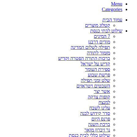
Menu
Categories
עמוד הבית
קטלוג מוצרים
שילוט לבתי כנסת
7 המינים
מודים דרבנן
תפילה לשלום המדינה
מזמור לתודה
ברכות התורה הפטרה וקדיש
קדיש על ישראל
ספירת העומר
פרשת שבוע
שלט זמני תפילה
השבטים ויטראזים
אשר יצר
קופות צדקה
למנצח
עלינו לשבח
סדר קידוש לבנה
פרנס היום
ברכת השנה
נר זיכרון מואר
שילוט כללי לבית כנסת