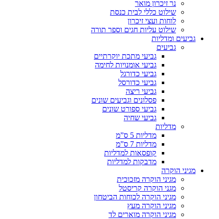
נר זיכרון מואר
שילוט כללי לבית כנסת
לוחות ועצי זיכרון
שילוט עליות חגים וספר תורה
גביעים ומדליות
גביעים
גביעי מתכת יוקרתיים
גביעי אומנויות לחימה
גביעי כדורגל
גביעי כדורסל
גביעי ריצה
פסלונים וגביעים שונים
גביעי ספורט שונים
גביעי שחיה
מדליות
מדליות 5 ס”מ
מדליות 7 ס”מ
קופסאות למדליות
מדבקות למדליות
מגיני הוקרה
מגיני הוקרה מזכוכית
מגני הוקרה קריסטל
מגיני הוקרה לכוחות הביטחון
מגיני הוקרה מעץ
מגיני הוקרה מוארים לד