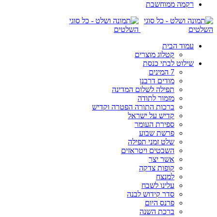
רקמה ממוחשבת
עמוד הבית
קטלוג מוצרים
שילוט לבתי כנסת
7 המינים
מודים דרבנן
תפילה לשלום המדינה
מזמור לתודה
ברכות התורה הפטרה וקדיש
קדיש על ישראל
ספירת העומר
פרשת שבוע
שלט זמני תפילה
השבטים ויטראזים
אשר יצר
קופות צדקה
למנצח
עלינו לשבח
סדר קידוש לבנה
פרנס היום
ברכת השנה