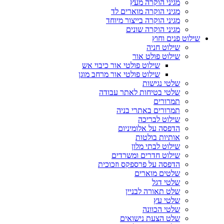
מגיני הוקרה מעץ
מגיני הוקרה מוארים לד
מגיני הוקרה בייצור מיוחד
מגיני הוקרה שונים
שילוט פנים וחוץ
שילוט חניה
שילוט פולט אור
שילוט פולטי אור כיבוי אש
שילוט פולטי אור מרחב מוגן
שלטי נגישות
שלטי בטיחות לאתר עבודה
תמרורים
תמרורים באתרי בניה
שילוט לבריכה
הדפסה על אלומיניום
אותיות בולטות
שילוט לבתי מלון
שילוט חדרים ומשרדים
הדפסה על פרספקס וזכוכית
שלטים מוארים
שלטי דגל
שלט תאורה לבניין
שלטי עץ
שלטי הכוונה
שלט הצעת נישואים