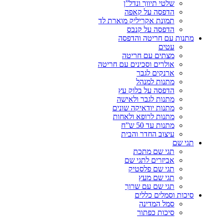
שלטי תיווך ונדל”ן
הדפסה על קאפה
תמונת אקריליק מוארת לד
הדפסה על קנבס
מתנות עם חריטה והדפסה
עטים
מצתים עם חריטה
אולרים וסכינים עם חריטה
ארנקים לגבר
מתנות למנהל
הדפסה על בלוק עץ
מתנות לגבר ולאישה
מתנות יודאיקה שונים
מתנות לרופא ולאחות
מתנות עד 50 ש”ח
עיצוב החדר והבית
תגי שם
תגי שם מתכת
אביזרים לתגי שם
תגי שם פלסטיק
תגי שם מעץ
תגי שם עם שרוך
סיכות וסמלים כללים
סמל המדינה
סיכות כפתור