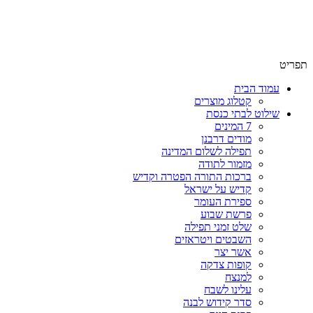
שימו לב האתר בבנייה. ישנם מוצרים ללא מחירים!
שימו לב האתר בבנייה. ישנם מוצרים ללא מחירים!
תפריט
עמוד הבית
קטלוג מוצרים
שילוט לבתי כנסת
7 המינים
מודים דרבנן
תפילה לשלום המדינה
מזמור לתודה
ברכות התורה הפטרה וקדיש
קדיש על ישראל
ספירת העומר
פרשת שבוע
שלט זמני תפילה
השבטים ויטראזים
אשר יצר
קופות צדקה
למנצח
עלינו לשבח
סדר קידוש לבנה