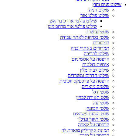
שילוט פנים וחוץ
שילוט חניה
שילוט פולט אור
שילוט פולטי אור כיבוי אש
שילוט פולטי אור מרחב מוגן
שלטי נגישות
שלטי בטיחות לאתר עבודה
תמרורים
תמרורים באתרי בניה
שילוט לבריכה
הדפסה על אלומיניום
אותיות בולטות
שילוט לבתי מלון
שילוט חדרים ומשרדים
הדפסה על פרספקס וזכוכית
שלטים מוארים
שלטי דגל
שלט תאורה לבניין
שלטי עץ
שלטי הכוונה
שלט הצעת נישואים
שלטי תיווך ונדל”ן
הדפסה על קאפה
תמונת אקריליק מוארת לד
הדפסה על קנבס