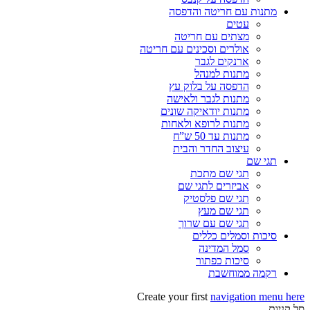
מתנות עם חריטה והדפסה
עטים
מצתים עם חריטה
אולרים וסכינים עם חריטה
ארנקים לגבר
מתנות למנהל
הדפסה על בלוק עץ
מתנות לגבר ולאישה
מתנות יודאיקה שונים
מתנות לרופא ולאחות
מתנות עד 50 ש”ח
עיצוב החדר והבית
תגי שם
תגי שם מתכת
אביזרים לתגי שם
תגי שם פלסטיק
תגי שם מעץ
תגי שם עם שרוך
סיכות וסמלים כללים
סמל המדינה
סיכות כפתור
רקמה ממוחשבת
Create your first
navigation menu here
סל קניות