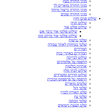
מגיני הוקרה מעץ
מגיני הוקרה מוארים לד
מגיני הוקרה בייצור מיוחד
מגיני הוקרה שונים
שילוט פנים וחוץ
שילוט חניה
שילוט פולט אור
שילוט פולטי אור כיבוי אש
שילוט פולטי אור מרחב מוגן
שלטי נגישות
שלטי בטיחות לאתר עבודה
תמרורים
תמרורים באתרי בניה
שילוט לבריכה
הדפסה על אלומיניום
אותיות בולטות
שילוט לבתי מלון
שילוט חדרים ומשרדים
הדפסה על פרספקס וזכוכית
שלטים מוארים
שלטי דגל
שלט תאורה לבניין
שלטי עץ
שלטי הכוונה
שלט הצעת נישואים