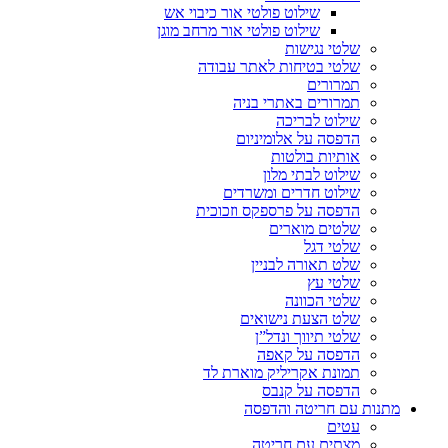
שילוט פולטי אור כיבוי אש
שילוט פולטי אור מרחב מוגן
שלטי נגישות
שלטי בטיחות לאתר עבודה
תמרורים
תמרורים באתרי בניה
שילוט לבריכה
הדפסה על אלומיניום
אותיות בולטות
שילוט לבתי מלון
שילוט חדרים ומשרדים
הדפסה על פרספקס וזכוכית
שלטים מוארים
שלטי דגל
שלט תאורה לבניין
שלטי עץ
שלטי הכוונה
שלט הצעת נישואים
שלטי תיווך ונדל”ן
הדפסה על קאפה
תמונת אקריליק מוארת לד
הדפסה על קנבס
מתנות עם חריטה והדפסה
עטים
מצתים עם חריטה