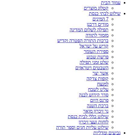
עמוד הבית
קטלוג מוצרים
שילוט לבתי כנסת
7 המינים
מודים דרבנן
תפילה לשלום המדינה
מזמור לתודה
ברכות התורה הפטרה וקדיש
קדיש על ישראל
ספירת העומר
פרשת שבוע
שלט זמני תפילה
השבטים ויטראזים
אשר יצר
קופות צדקה
למנצח
עלינו לשבח
סדר קידוש לבנה
פרנס היום
ברכת השנה
נר זיכרון מואר
שילוט כללי לבית כנסת
לוחות ועצי זיכרון
שילוט עליות חגים וספר תורה
גביעים ומדליות