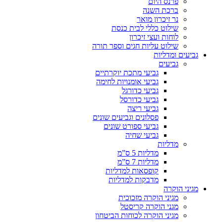
פרנס היום
ברכת השנה
נר זיכרון מואר
שילוט כללי לבית כנסת
לוחות ועצי זיכרון
שילוט עליות חגים וספר תורה
גביעים ומדליות
גביעים
גביעי מתכת יוקרתיים
גביעי אומנויות לחימה
גביעי כדורגל
גביעי כדורסל
גביעי ריצה
פסלונים וגביעים שונים
גביעי ספורט שונים
גביעי שחיה
מדליות
מדליות 5 ס”מ
מדליות 7 ס”מ
קופסאות למדליות
מדבקות למדליות
מגיני הוקרה
מגיני הוקרה מזכוכית
מגני הוקרה קריסטל
מגיני הוקרה לכוחות הביטחון