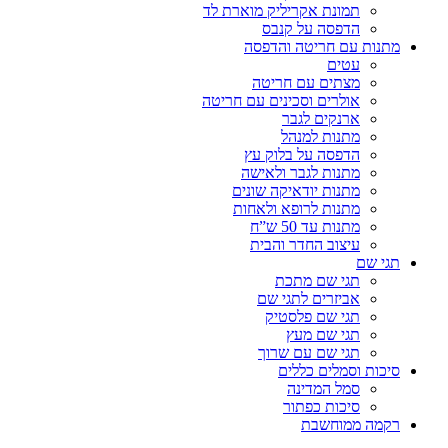
תמונת אקריליק מוארת לד
הדפסה על קנבס
מתנות עם חריטה והדפסה
עטים
מצתים עם חריטה
אולרים וסכינים עם חריטה
ארנקים לגבר
מתנות למנהל
הדפסה על בלוק עץ
מתנות לגבר ולאישה
מתנות יודאיקה שונים
מתנות לרופא ולאחות
מתנות עד 50 ש”ח
עיצוב החדר והבית
תגי שם
תגי שם מתכת
אביזרים לתגי שם
תגי שם פלסטיק
תגי שם מעץ
תגי שם עם שרוך
סיכות וסמלים כללים
סמל המדינה
סיכות כפתור
רקמה ממוחשבת