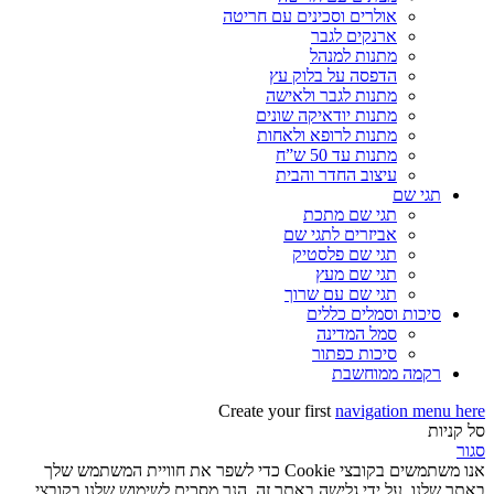
אולרים וסכינים עם חריטה
ארנקים לגבר
מתנות למנהל
הדפסה על בלוק עץ
מתנות לגבר ולאישה
מתנות יודאיקה שונים
מתנות לרופא ולאחות
מתנות עד 50 ש”ח
עיצוב החדר והבית
תגי שם
תגי שם מתכת
אביזרים לתגי שם
תגי שם פלסטיק
תגי שם מעץ
תגי שם עם שרוך
סיכות וסמלים כללים
סמל המדינה
סיכות כפתור
רקמה ממוחשבת
Create your first
navigation menu here
סל קניות
סגור
אנו משתמשים בקובצי Cookie כדי לשפר את חוויית המשתמש שלך
באתר שלנו. על ידי גלישה באתר זה, הנך מסכים לשימוש שלנו בקובצי