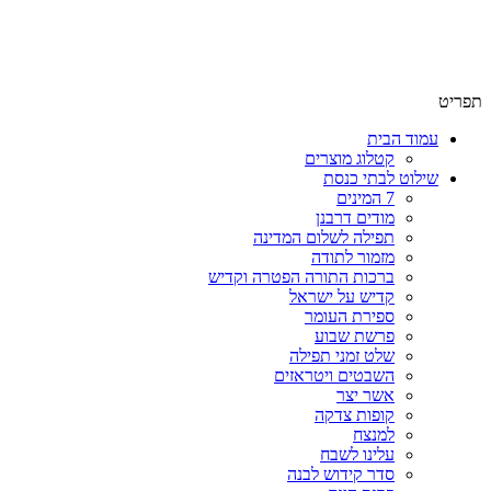
שימו לב האתר בבנייה. ישנם מוצרים ללא מחירים!
שימו לב האתר בבנייה. ישנם מוצרים ללא מחירים!
תפריט
עמוד הבית
קטלוג מוצרים
שילוט לבתי כנסת
7 המינים
מודים דרבנן
תפילה לשלום המדינה
מזמור לתודה
ברכות התורה הפטרה וקדיש
קדיש על ישראל
ספירת העומר
פרשת שבוע
שלט זמני תפילה
השבטים ויטראזים
אשר יצר
קופות צדקה
למנצח
עלינו לשבח
סדר קידוש לבנה