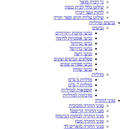
נר זיכרון מואר
שילוט כללי לבית כנסת
לוחות ועצי זיכרון
שילוט עליות חגים וספר תורה
גביעים ומדליות
גביעים
גביעי מתכת יוקרתיים
גביעי אומנויות לחימה
גביעי כדורגל
גביעי כדורסל
גביעי ריצה
פסלונים וגביעים שונים
גביעי ספורט שונים
גביעי שחיה
מדליות
מדליות 5 ס”מ
מדליות 7 ס”מ
קופסאות למדליות
מדבקות למדליות
מגיני הוקרה
מגיני הוקרה מזכוכית
מגני הוקרה קריסטל
מגיני הוקרה לכוחות הביטחון
מגיני הוקרה מעץ
מגיני הוקרה מוארים לד