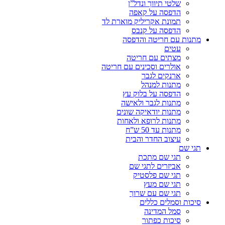
שלטי תיווך ונדל”ן
הדפסה על קאפה
תמונת אקריליק מוארת לד
הדפסה על קנבס
מתנות עם חריטה והדפסה
עטים
מצתים עם חריטה
אולרים וסכינים עם חריטה
ארנקים לגבר
מתנות למנהל
הדפסה על בלוק עץ
מתנות לגבר ולאישה
מתנות יודאיקה שונים
מתנות לרופא ולאחות
מתנות עד 50 ש”ח
עיצוב החדר והבית
תגי שם
תגי שם מתכת
אביזרים לתגי שם
תגי שם פלסטיק
תגי שם מעץ
תגי שם עם שרוך
סיכות וסמלים כללים
סמל המדינה
סיכות כפתור