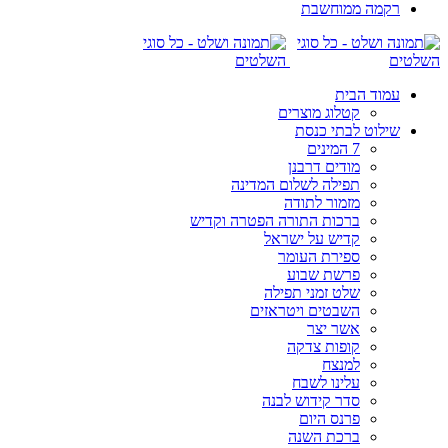
רקמה ממוחשבת
עמוד הבית
קטלוג מוצרים
שילוט לבתי כנסת
7 המינים
מודים דרבנן
תפילה לשלום המדינה
מזמור לתודה
ברכות התורה הפטרה וקדיש
קדיש על ישראל
ספירת העומר
פרשת שבוע
שלט זמני תפילה
השבטים ויטראזים
אשר יצר
קופות צדקה
למנצח
עלינו לשבח
סדר קידוש לבנה
פרנס היום
ברכת השנה