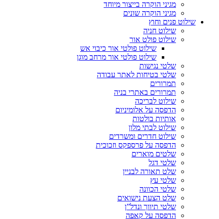
מגיני הוקרה בייצור מיוחד
מגיני הוקרה שונים
שילוט פנים וחוץ
שילוט חניה
שילוט פולט אור
שילוט פולטי אור כיבוי אש
שילוט פולטי אור מרחב מוגן
שלטי נגישות
שלטי בטיחות לאתר עבודה
תמרורים
תמרורים באתרי בניה
שילוט לבריכה
הדפסה על אלומיניום
אותיות בולטות
שילוט לבתי מלון
שילוט חדרים ומשרדים
הדפסה על פרספקס וזכוכית
שלטים מוארים
שלטי דגל
שלט תאורה לבניין
שלטי עץ
שלטי הכוונה
שלט הצעת נישואים
שלטי תיווך ונדל”ן
הדפסה על קאפה