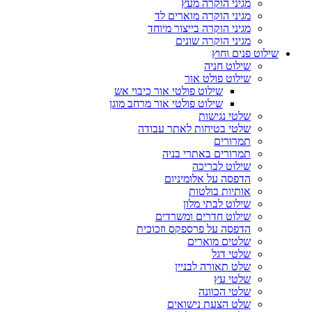
מגיני הוקרה מעץ
מגיני הוקרה מוארים לד
מגיני הוקרה בייצור מיוחד
מגיני הוקרה שונים
שילוט פנים וחוץ
שילוט חניה
שילוט פולט אור
שילוט פולטי אור כיבוי אש
שילוט פולטי אור מרחב מוגן
שלטי נגישות
שלטי בטיחות לאתר עבודה
תמרורים
תמרורים באתרי בניה
שילוט לבריכה
הדפסה על אלומיניום
אותיות בולטות
שילוט לבתי מלון
שילוט חדרים ומשרדים
הדפסה על פרספקס וזכוכית
שלטים מוארים
שלטי דגל
שלט תאורה לבניין
שלטי עץ
שלטי הכוונה
שלט הצעת נישואים