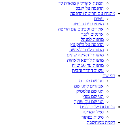
תמונת אקריליק מוארת לד
הדפסה על קנבס
מתנות עם חריטה והדפסה
עטים
מצתים עם חריטה
אולרים וסכינים עם חריטה
ארנקים לגבר
מתנות למנהל
הדפסה על בלוק עץ
מתנות לגבר ולאישה
מתנות יודאיקה שונים
מתנות לרופא ולאחות
מתנות עד 50 ש”ח
עיצוב החדר והבית
תגי שם
תגי שם מתכת
אביזרים לתגי שם
תגי שם פלסטיק
תגי שם מעץ
תגי שם עם שרוך
סיכות וסמלים כללים
סמל המדינה
סיכות כפתור
רקמה ממוחשבת