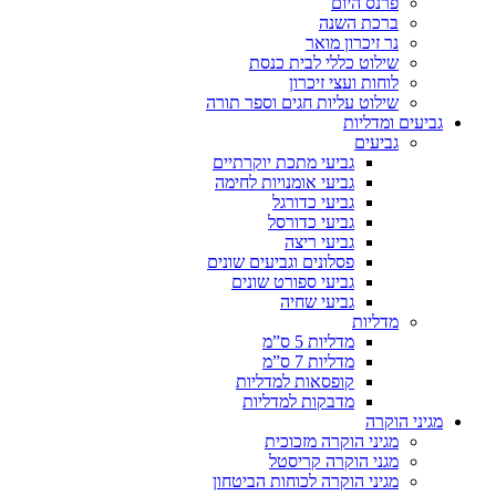
פרנס היום
ברכת השנה
נר זיכרון מואר
שילוט כללי לבית כנסת
לוחות ועצי זיכרון
שילוט עליות חגים וספר תורה
גביעים ומדליות
גביעים
גביעי מתכת יוקרתיים
גביעי אומנויות לחימה
גביעי כדורגל
גביעי כדורסל
גביעי ריצה
פסלונים וגביעים שונים
גביעי ספורט שונים
גביעי שחיה
מדליות
מדליות 5 ס”מ
מדליות 7 ס”מ
קופסאות למדליות
מדבקות למדליות
מגיני הוקרה
מגיני הוקרה מזכוכית
מגני הוקרה קריסטל
מגיני הוקרה לכוחות הביטחון