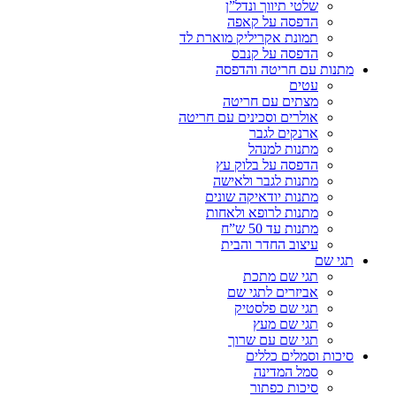
שלטי תיווך ונדל”ן
הדפסה על קאפה
תמונת אקריליק מוארת לד
הדפסה על קנבס
מתנות עם חריטה והדפסה
עטים
מצתים עם חריטה
אולרים וסכינים עם חריטה
ארנקים לגבר
מתנות למנהל
הדפסה על בלוק עץ
מתנות לגבר ולאישה
מתנות יודאיקה שונים
מתנות לרופא ולאחות
מתנות עד 50 ש”ח
עיצוב החדר והבית
תגי שם
תגי שם מתכת
אביזרים לתגי שם
תגי שם פלסטיק
תגי שם מעץ
תגי שם עם שרוך
סיכות וסמלים כללים
סמל המדינה
סיכות כפתור