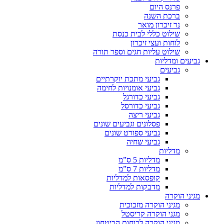
פרנס היום
ברכת השנה
נר זיכרון מואר
שילוט כללי לבית כנסת
לוחות ועצי זיכרון
שילוט עליות חגים וספר תורה
גביעים ומדליות
גביעים
גביעי מתכת יוקרתיים
גביעי אומנויות לחימה
גביעי כדורגל
גביעי כדורסל
גביעי ריצה
פסלונים וגביעים שונים
גביעי ספורט שונים
גביעי שחיה
מדליות
מדליות 5 ס”מ
מדליות 7 ס”מ
קופסאות למדליות
מדבקות למדליות
מגיני הוקרה
מגיני הוקרה מזכוכית
מגני הוקרה קריסטל
מגיני הוקרה לכוחות הביטחון