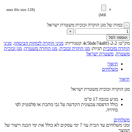
(max file size 128
MB)
כמות של מגן הוקרה זכוכית משטרת ישראל
הוספה לסל
מק"ט:
4c5bde74a8f1-2-2
קטגוריות:
מגיני הוקרה לכוחות הביטחון
,
מגיני
הוקרה מזכוכית
תגיות:
מגן הוקרה זכוכית
,
מגן הוקרה משטרה
,
מגן זכוכית
משטרה
,
משטרת ישראל
תיאור
משלוחים
תיאור
מגן הוקרה זכוכית משטרת ישראל
מגיע בגובה 17 ס”מ
כולל הדפסה צבעונית הקדשה על גבי מתכת או פלסטיק לפי
בחירה.
משלוחים
זמני משלוחים עד הבית עד 7 ימי עסקים לא כולל את ימי הכנה וייצור של
המוצר