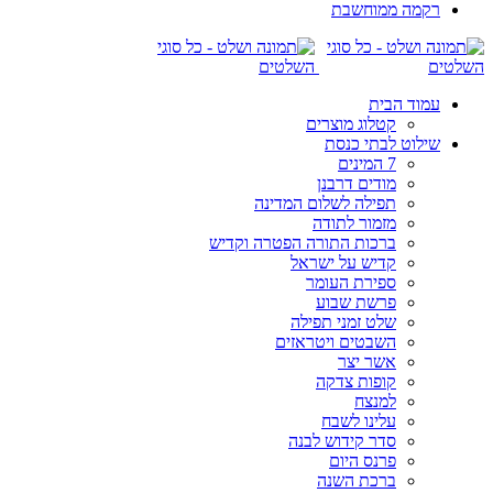
רקמה ממוחשבת
עמוד הבית
קטלוג מוצרים
שילוט לבתי כנסת
7 המינים
מודים דרבנן
תפילה לשלום המדינה
מזמור לתודה
ברכות התורה הפטרה וקדיש
קדיש על ישראל
ספירת העומר
פרשת שבוע
שלט זמני תפילה
השבטים ויטראזים
אשר יצר
קופות צדקה
למנצח
עלינו לשבח
סדר קידוש לבנה
פרנס היום
ברכת השנה