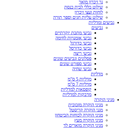
נר זיכרון מואר
שילוט כללי לבית כנסת
לוחות ועצי זיכרון
שילוט עליות חגים וספר תורה
גביעים ומדליות
גביעים
גביעי מתכת יוקרתיים
גביעי אומנויות לחימה
גביעי כדורגל
גביעי כדורסל
גביעי ריצה
פסלונים וגביעים שונים
גביעי ספורט שונים
גביעי שחיה
מדליות
מדליות 5 ס”מ
מדליות 7 ס”מ
קופסאות למדליות
מדבקות למדליות
מגיני הוקרה
מגיני הוקרה מזכוכית
מגני הוקרה קריסטל
מגיני הוקרה לכוחות הביטחון
מגיני הוקרה מעץ
מגיני הוקרה מוארים לד