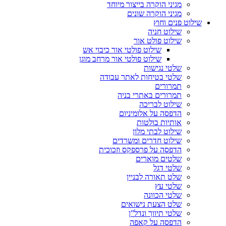
מגיני הוקרה בייצור מיוחד
מגיני הוקרה שונים
שילוט פנים וחוץ
שילוט חניה
שילוט פולט אור
שילוט פולטי אור כיבוי אש
שילוט פולטי אור מרחב מוגן
שלטי נגישות
שלטי בטיחות לאתר עבודה
תמרורים
תמרורים באתרי בניה
שילוט לבריכה
הדפסה על אלומיניום
אותיות בולטות
שילוט לבתי מלון
שילוט חדרים ומשרדים
הדפסה על פרספקס וזכוכית
שלטים מוארים
שלטי דגל
שלט תאורה לבניין
שלטי עץ
שלטי הכוונה
שלט הצעת נישואים
שלטי תיווך ונדל”ן
הדפסה על קאפה