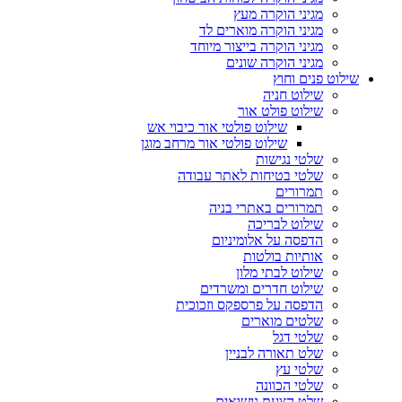
מגיני הוקרה מעץ
מגיני הוקרה מוארים לד
מגיני הוקרה בייצור מיוחד
מגיני הוקרה שונים
שילוט פנים וחוץ
שילוט חניה
שילוט פולט אור
שילוט פולטי אור כיבוי אש
שילוט פולטי אור מרחב מוגן
שלטי נגישות
שלטי בטיחות לאתר עבודה
תמרורים
תמרורים באתרי בניה
שילוט לבריכה
הדפסה על אלומיניום
אותיות בולטות
שילוט לבתי מלון
שילוט חדרים ומשרדים
הדפסה על פרספקס וזכוכית
שלטים מוארים
שלטי דגל
שלט תאורה לבניין
שלטי עץ
שלטי הכוונה
שלט הצעת נישואים