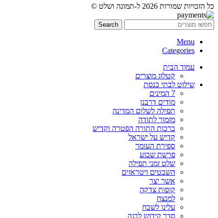
כל הזכויות שמורות 2026 ל-תמונה ושלט ©
Search
Menu
Categories
עמוד הבית
קטלוג מוצרים
שילוט לבתי כנסת
7 המינים
מודים דרבנן
תפילה לשלום המדינה
מזמור לתודה
ברכות התורה הפטרה וקדיש
קדיש על ישראל
ספירת העומר
פרשת שבוע
שלט זמני תפילה
השבטים ויטראזים
אשר יצר
קופות צדקה
למנצח
עלינו לשבח
סדר קידוש לבנה