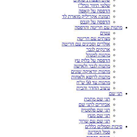
שלטי תיווך ונדל”ן
הדפסה על קאפה
תמונת אקריליק מוארת לד
הדפסה על קנבס
מתנות עם חריטה והדפסה
עטים
מצתים עם חריטה
אולרים וסכינים עם חריטה
ארנקים לגבר
מתנות למנהל
הדפסה על בלוק עץ
מתנות לגבר ולאישה
מתנות יודאיקה שונים
מתנות לרופא ולאחות
מתנות עד 50 ש”ח
עיצוב החדר והבית
תגי שם
תגי שם מתכת
אביזרים לתגי שם
תגי שם פלסטיק
תגי שם מעץ
תגי שם עם שרוך
סיכות וסמלים כללים
סמל המדינה