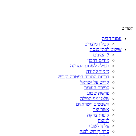
שימו לב האתר בבנייה. ישנם מוצרים ללא מחירים!
שימו לב האתר בבנייה. ישנם מוצרים ללא מחירים!
תפריט
עמוד הבית
קטלוג מוצרים
שילוט לבתי כנסת
7 המינים
מודים דרבנן
תפילה לשלום המדינה
מזמור לתודה
ברכות התורה הפטרה וקדיש
קדיש על ישראל
ספירת העומר
פרשת שבוע
שלט זמני תפילה
השבטים ויטראזים
אשר יצר
קופות צדקה
למנצח
עלינו לשבח
סדר קידוש לבנה