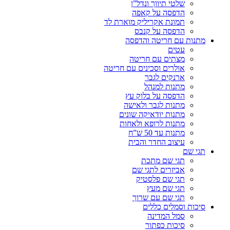
שלטי תיווך ונדל”ן
הדפסה על קאפה
תמונת אקריליק מוארת לד
הדפסה על קנבס
מתנות עם חריטה והדפסה
עטים
מצתים עם חריטה
אולרים וסכינים עם חריטה
ארנקים לגבר
מתנות למנהל
הדפסה על בלוק עץ
מתנות לגבר ולאישה
מתנות יודאיקה שונים
מתנות לרופא ולאחות
מתנות עד 50 ש”ח
עיצוב החדר והבית
תגי שם
תגי שם מתכת
אביזרים לתגי שם
תגי שם פלסטיק
תגי שם מעץ
תגי שם עם שרוך
סיכות וסמלים כללים
סמל המדינה
סיכות כפתור