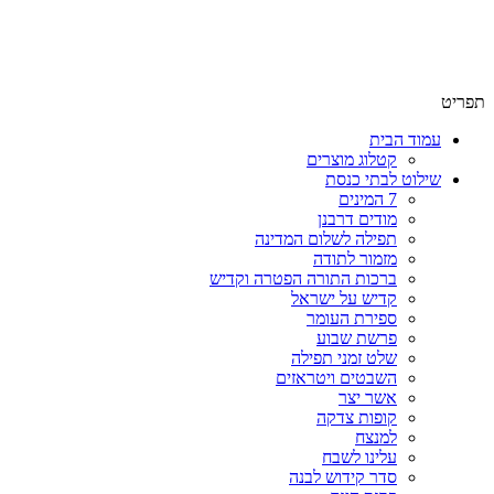
תפריט
עמוד הבית
קטלוג מוצרים
שילוט לבתי כנסת
7 המינים
מודים דרבנן
תפילה לשלום המדינה
מזמור לתודה
ברכות התורה הפטרה וקדיש
קדיש על ישראל
ספירת העומר
פרשת שבוע
שלט זמני תפילה
השבטים ויטראזים
אשר יצר
קופות צדקה
למנצח
עלינו לשבח
סדר קידוש לבנה