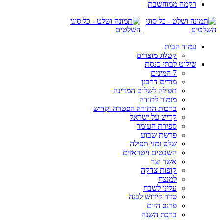
רקמה ממוחשבת
עמוד הבית
קטלוג מוצרים
שילוט לבתי כנסת
7 המינים
מודים דרבנן
תפילה לשלום המדינה
מזמור לתודה
ברכות התורה הפטרה וקדיש
קדיש על ישראל
ספירת העומר
פרשת שבוע
שלט זמני תפילה
השבטים ויטראזים
אשר יצר
קופות צדקה
למנצח
עלינו לשבח
סדר קידוש לבנה
פרנס היום
ברכת השנה