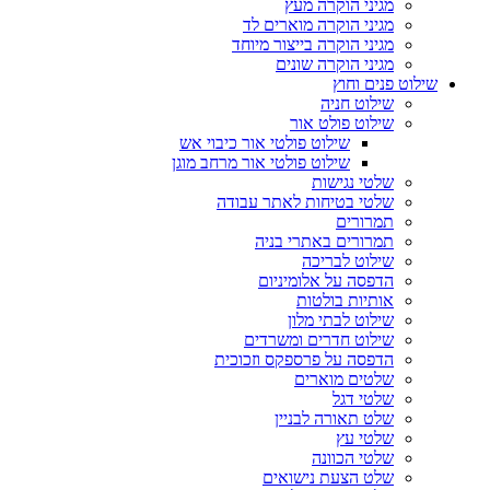
מגיני הוקרה מעץ
מגיני הוקרה מוארים לד
מגיני הוקרה בייצור מיוחד
מגיני הוקרה שונים
שילוט פנים וחוץ
שילוט חניה
שילוט פולט אור
שילוט פולטי אור כיבוי אש
שילוט פולטי אור מרחב מוגן
שלטי נגישות
שלטי בטיחות לאתר עבודה
תמרורים
תמרורים באתרי בניה
שילוט לבריכה
הדפסה על אלומיניום
אותיות בולטות
שילוט לבתי מלון
שילוט חדרים ומשרדים
הדפסה על פרספקס וזכוכית
שלטים מוארים
שלטי דגל
שלט תאורה לבניין
שלטי עץ
שלטי הכוונה
שלט הצעת נישואים