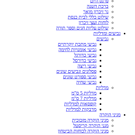
פרנס היום
ברכת השנה
נר זיכרון מואר
שילוט כללי לבית כנסת
לוחות ועצי זיכרון
שילוט עליות חגים וספר תורה
גביעים ומדליות
גביעים
גביעי מתכת יוקרתיים
גביעי אומנויות לחימה
גביעי כדורגל
גביעי כדורסל
גביעי ריצה
פסלונים וגביעים שונים
גביעי ספורט שונים
גביעי שחיה
מדליות
מדליות 5 ס”מ
מדליות 7 ס”מ
קופסאות למדליות
מדבקות למדליות
מגיני הוקרה
מגיני הוקרה מזכוכית
מגני הוקרה קריסטל
מגיני הוקרה לכוחות הביטחון