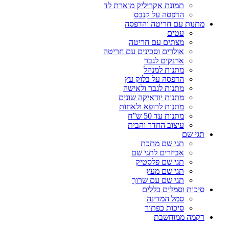
תמונת אקריליק מוארת לד
הדפסה על קנבס
מתנות עם חריטה והדפסה
עטים
מצתים עם חריטה
אולרים וסכינים עם חריטה
ארנקים לגבר
מתנות למנהל
הדפסה על בלוק עץ
מתנות לגבר ולאישה
מתנות יודאיקה שונים
מתנות לרופא ולאחות
מתנות עד 50 ש”ח
עיצוב החדר והבית
תגי שם
תגי שם מתכת
אביזרים לתגי שם
תגי שם פלסטיק
תגי שם מעץ
תגי שם עם שרוך
סיכות וסמלים כללים
סמל המדינה
סיכות כפתור
רקמה ממוחשבת