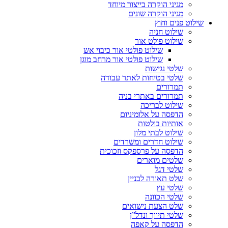
מגיני הוקרה בייצור מיוחד
מגיני הוקרה שונים
שילוט פנים וחוץ
שילוט חניה
שילוט פולט אור
שילוט פולטי אור כיבוי אש
שילוט פולטי אור מרחב מוגן
שלטי נגישות
שלטי בטיחות לאתר עבודה
תמרורים
תמרורים באתרי בניה
שילוט לבריכה
הדפסה על אלומיניום
אותיות בולטות
שילוט לבתי מלון
שילוט חדרים ומשרדים
הדפסה על פרספקס וזכוכית
שלטים מוארים
שלטי דגל
שלט תאורה לבניין
שלטי עץ
שלטי הכוונה
שלט הצעת נישואים
שלטי תיווך ונדל”ן
הדפסה על קאפה