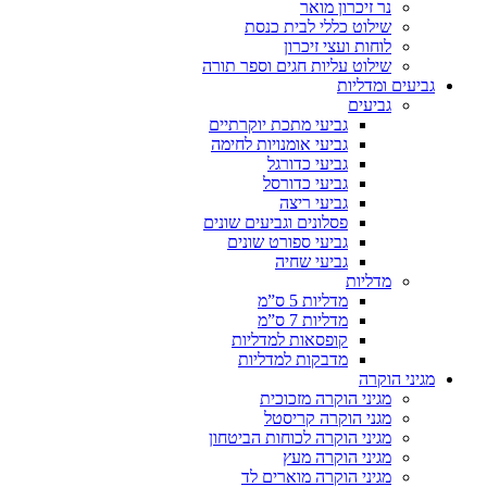
נר זיכרון מואר
שילוט כללי לבית כנסת
לוחות ועצי זיכרון
שילוט עליות חגים וספר תורה
גביעים ומדליות
גביעים
גביעי מתכת יוקרתיים
גביעי אומנויות לחימה
גביעי כדורגל
גביעי כדורסל
גביעי ריצה
פסלונים וגביעים שונים
גביעי ספורט שונים
גביעי שחיה
מדליות
מדליות 5 ס”מ
מדליות 7 ס”מ
קופסאות למדליות
מדבקות למדליות
מגיני הוקרה
מגיני הוקרה מזכוכית
מגני הוקרה קריסטל
מגיני הוקרה לכוחות הביטחון
מגיני הוקרה מעץ
מגיני הוקרה מוארים לד