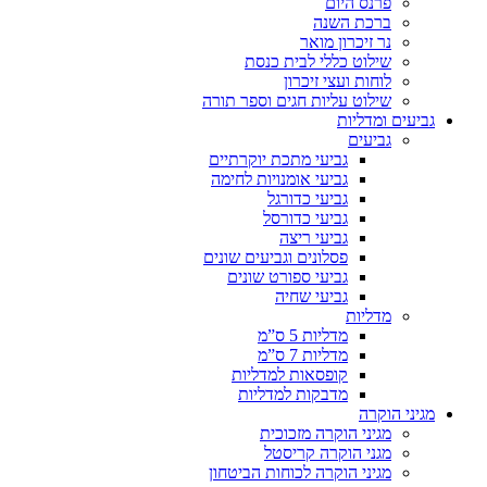
פרנס היום
ברכת השנה
נר זיכרון מואר
שילוט כללי לבית כנסת
לוחות ועצי זיכרון
שילוט עליות חגים וספר תורה
גביעים ומדליות
גביעים
גביעי מתכת יוקרתיים
גביעי אומנויות לחימה
גביעי כדורגל
גביעי כדורסל
גביעי ריצה
פסלונים וגביעים שונים
גביעי ספורט שונים
גביעי שחיה
מדליות
מדליות 5 ס”מ
מדליות 7 ס”מ
קופסאות למדליות
מדבקות למדליות
מגיני הוקרה
מגיני הוקרה מזכוכית
מגני הוקרה קריסטל
מגיני הוקרה לכוחות הביטחון