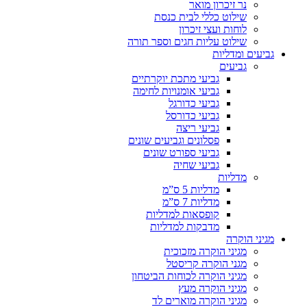
נר זיכרון מואר
שילוט כללי לבית כנסת
לוחות ועצי זיכרון
שילוט עליות חגים וספר תורה
גביעים ומדליות
גביעים
גביעי מתכת יוקרתיים
גביעי אומנויות לחימה
גביעי כדורגל
גביעי כדורסל
גביעי ריצה
פסלונים וגביעים שונים
גביעי ספורט שונים
גביעי שחיה
מדליות
מדליות 5 ס”מ
מדליות 7 ס”מ
קופסאות למדליות
מדבקות למדליות
מגיני הוקרה
מגיני הוקרה מזכוכית
מגני הוקרה קריסטל
מגיני הוקרה לכוחות הביטחון
מגיני הוקרה מעץ
מגיני הוקרה מוארים לד