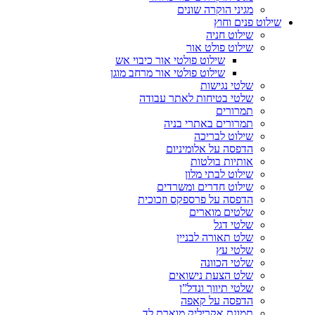
מגיני הוקרה שונים
שילוט פנים וחוץ
שילוט חניה
שילוט פולט אור
שילוט פולטי אור כיבוי אש
שילוט פולטי אור מרחב מוגן
שלטי נגישות
שלטי בטיחות לאתר עבודה
תמרורים
תמרורים באתרי בניה
שילוט לבריכה
הדפסה על אלומיניום
אותיות בולטות
שילוט לבתי מלון
שילוט חדרים ומשרדים
הדפסה על פרספקס וזכוכית
שלטים מוארים
שלטי דגל
שלט תאורה לבניין
שלטי עץ
שלטי הכוונה
שלט הצעת נישואים
שלטי תיווך ונדל”ן
הדפסה על קאפה
תמונת אקריליק מוארת לד