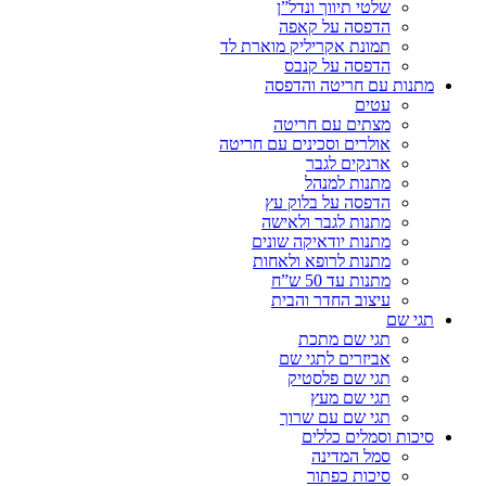
שלטי תיווך ונדל”ן
הדפסה על קאפה
תמונת אקריליק מוארת לד
הדפסה על קנבס
מתנות עם חריטה והדפסה
עטים
מצתים עם חריטה
אולרים וסכינים עם חריטה
ארנקים לגבר
מתנות למנהל
הדפסה על בלוק עץ
מתנות לגבר ולאישה
מתנות יודאיקה שונים
מתנות לרופא ולאחות
מתנות עד 50 ש”ח
עיצוב החדר והבית
תגי שם
תגי שם מתכת
אביזרים לתגי שם
תגי שם פלסטיק
תגי שם מעץ
תגי שם עם שרוך
סיכות וסמלים כללים
סמל המדינה
סיכות כפתור