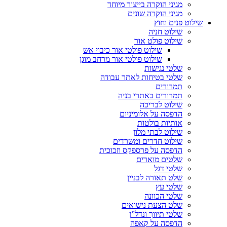
מגיני הוקרה בייצור מיוחד
מגיני הוקרה שונים
שילוט פנים וחוץ
שילוט חניה
שילוט פולט אור
שילוט פולטי אור כיבוי אש
שילוט פולטי אור מרחב מוגן
שלטי נגישות
שלטי בטיחות לאתר עבודה
תמרורים
תמרורים באתרי בניה
שילוט לבריכה
הדפסה על אלומיניום
אותיות בולטות
שילוט לבתי מלון
שילוט חדרים ומשרדים
הדפסה על פרספקס וזכוכית
שלטים מוארים
שלטי דגל
שלט תאורה לבניין
שלטי עץ
שלטי הכוונה
שלט הצעת נישואים
שלטי תיווך ונדל”ן
הדפסה על קאפה