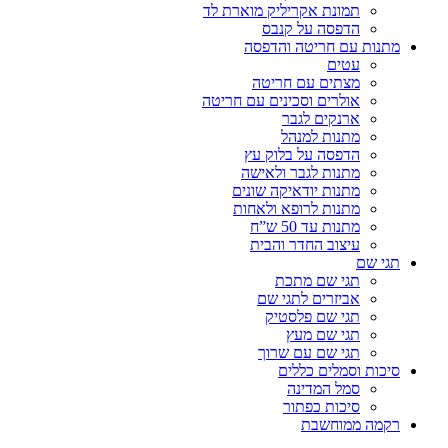
תמונת אקריליק מוארת לד
הדפסה על קנבס
מתנות עם חריטה והדפסה
עטים
מצתים עם חריטה
אולרים וסכינים עם חריטה
ארנקים לגבר
מתנות למנהל
הדפסה על בלוק עץ
מתנות לגבר ולאישה
מתנות יודאיקה שונים
מתנות לרופא ולאחות
מתנות עד 50 ש”ח
עיצוב החדר והבית
תגי שם
תגי שם מתכת
אביזרים לתגי שם
תגי שם פלסטיק
תגי שם מעץ
תגי שם עם שרוך
סיכות וסמלים כללים
סמל המדינה
סיכות כפתור
רקמה ממוחשבת