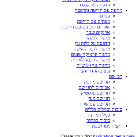
הדפסה על קנבס
מתנות עם חריטה והדפסה
עטים
מצתים עם חריטה
אולרים וסכינים עם חריטה
ארנקים לגבר
מתנות למנהל
הדפסה על בלוק עץ
מתנות לגבר ולאישה
מתנות יודאיקה שונים
מתנות לרופא ולאחות
מתנות עד 50 ש”ח
עיצוב החדר והבית
תגי שם
תגי שם מתכת
אביזרים לתגי שם
תגי שם פלסטיק
תגי שם מעץ
תגי שם עם שרוך
סיכות וסמלים כללים
סמל המדינה
סיכות כפתור
רקמה ממוחשבת
Create your first
navigation menu here