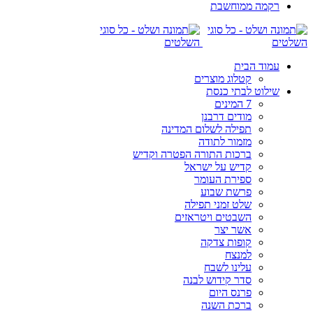
רקמה ממוחשבת
עמוד הבית
קטלוג מוצרים
שילוט לבתי כנסת
7 המינים
מודים דרבנן
תפילה לשלום המדינה
מזמור לתודה
ברכות התורה הפטרה וקדיש
קדיש על ישראל
ספירת העומר
פרשת שבוע
שלט זמני תפילה
השבטים ויטראזים
אשר יצר
קופות צדקה
למנצח
עלינו לשבח
סדר קידוש לבנה
פרנס היום
ברכת השנה