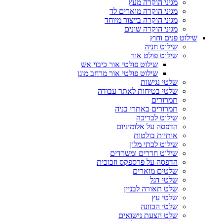
מגיני הוקרה מעץ
מגיני הוקרה מוארים לד
מגיני הוקרה בייצור מיוחד
מגיני הוקרה שונים
שילוט פנים וחוץ
שילוט חניה
שילוט פולט אור
שילוט פולטי אור כיבוי אש
שילוט פולטי אור מרחב מוגן
שלטי נגישות
שלטי בטיחות לאתר עבודה
תמרורים
תמרורים באתרי בניה
שילוט לבריכה
הדפסה על אלומיניום
אותיות בולטות
שילוט לבתי מלון
שילוט חדרים ומשרדים
הדפסה על פרספקס וזכוכית
שלטים מוארים
שלטי דגל
שלט תאורה לבניין
שלטי עץ
שלטי הכוונה
שלט הצעת נישואים