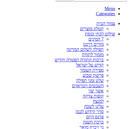
Menu
Categories
עמוד הבית
קטלוג מוצרים
שילוט לבתי כנסת
7 המינים
מודים דרבנן
תפילה לשלום המדינה
מזמור לתודה
ברכות התורה הפטרה וקדיש
קדיש על ישראל
ספירת העומר
פרשת שבוע
שלט זמני תפילה
השבטים ויטראזים
אשר יצר
קופות צדקה
למנצח
עלינו לשבח
סדר קידוש לבנה
פרנס היום
ברכת השנה
נר זיכרון מואר