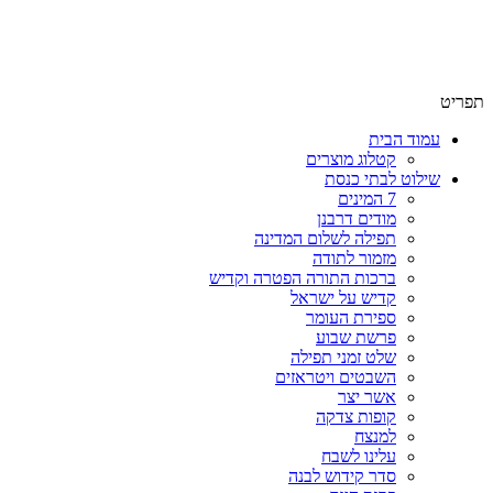
שימו לב האתר בבנייה. ישנם מוצרים ללא מחירים!
שימו לב האתר בבנייה. ישנם מוצרים ללא מחירים!
תפריט
עמוד הבית
קטלוג מוצרים
שילוט לבתי כנסת
7 המינים
מודים דרבנן
תפילה לשלום המדינה
מזמור לתודה
ברכות התורה הפטרה וקדיש
קדיש על ישראל
ספירת העומר
פרשת שבוע
שלט זמני תפילה
השבטים ויטראזים
אשר יצר
קופות צדקה
למנצח
עלינו לשבח
סדר קידוש לבנה