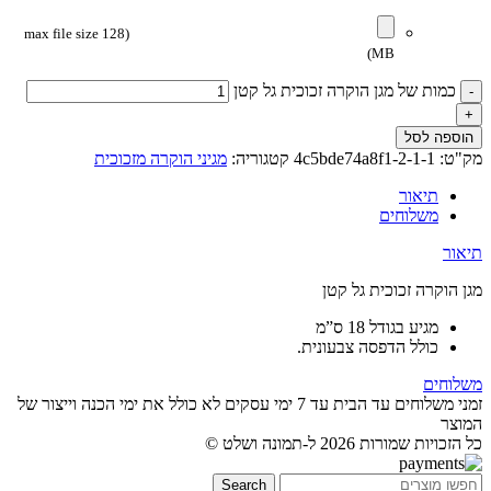
(max file size 128
MB)
כמות של מגן הוקרה זכוכית גל קטן
הוספה לסל
מק"ט:
4c5bde74a8f1-2-1-1
קטגוריה:
מגיני הוקרה מזכוכית
תיאור
משלוחים
תיאור
מגן הוקרה זכוכית גל קטן
מגיע בגודל 18 ס”מ
כולל הדפסה צבעונית.
משלוחים
זמני משלוחים עד הבית עד 7 ימי עסקים לא כולל את ימי הכנה וייצור של
המוצר
כל הזכויות שמורות 2026 ל-תמונה ושלט ©
Search