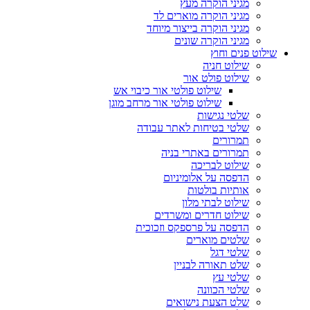
מגיני הוקרה מעץ
מגיני הוקרה מוארים לד
מגיני הוקרה בייצור מיוחד
מגיני הוקרה שונים
שילוט פנים וחוץ
שילוט חניה
שילוט פולט אור
שילוט פולטי אור כיבוי אש
שילוט פולטי אור מרחב מוגן
שלטי נגישות
שלטי בטיחות לאתר עבודה
תמרורים
תמרורים באתרי בניה
שילוט לבריכה
הדפסה על אלומיניום
אותיות בולטות
שילוט לבתי מלון
שילוט חדרים ומשרדים
הדפסה על פרספקס וזכוכית
שלטים מוארים
שלטי דגל
שלט תאורה לבניין
שלטי עץ
שלטי הכוונה
שלט הצעת נישואים