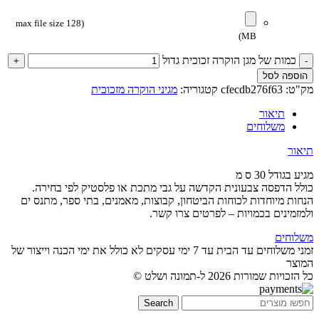
(max file size 128
MB)
כמות של מגן הוקרה זכוכית גדול
הוספה לסל
מק"ט:
cfecdb276f63
קטגוריה:
מגיני הוקרה מזכוכית
תיאור
משלוחים
תיאור
מגיע בגודל 30 ס מ
כולל הדפסה צבעונית הקדשה על גבי מתכת או פלסטיק לפי בחירה.
הנחות מיוחדות לכוחות הביטחון, קבוצות, מאמנים, בתי ספר, מתנס ים
ולמזמינים בכמויות – לפרטים צרו קשר.
משלוחים
זמני משלוחים עד הבית עד 7 ימי עסקים לא כולל את ימי הכנה וייצור של
המוצר
כל הזכויות שמורות 2026 ל-תמונה ושלט ©
Search