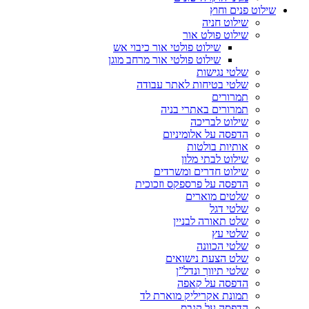
שילוט פנים וחוץ
שילוט חניה
שילוט פולט אור
שילוט פולטי אור כיבוי אש
שילוט פולטי אור מרחב מוגן
שלטי נגישות
שלטי בטיחות לאתר עבודה
תמרורים
תמרורים באתרי בניה
שילוט לבריכה
הדפסה על אלומיניום
אותיות בולטות
שילוט לבתי מלון
שילוט חדרים ומשרדים
הדפסה על פרספקס וזכוכית
שלטים מוארים
שלטי דגל
שלט תאורה לבניין
שלטי עץ
שלטי הכוונה
שלט הצעת נישואים
שלטי תיווך ונדל”ן
הדפסה על קאפה
תמונת אקריליק מוארת לד
הדפסה על קנבס