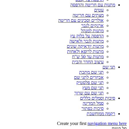
מתנות עם חריטה והדפסה
עטים
מצתים עם חריטה
אולרים וסכינים עם חריטה
ארנקים לגבר
מתנות למנהל
הדפסה על בלוק עץ
מתנות לגבר ולאישה
מתנות יודאיקה שונים
מתנות לרופא ולאחות
מתנות עד 50 ש”ח
עיצוב החדר והבית
תגי שם
תגי שם מתכת
אביזרים לתגי שם
תגי שם פלסטיק
תגי שם מעץ
תגי שם עם שרוך
סיכות וסמלים כללים
סמל המדינה
סיכות כפתור
רקמה ממוחשבת
Create your first
navigation menu here
סל קניות