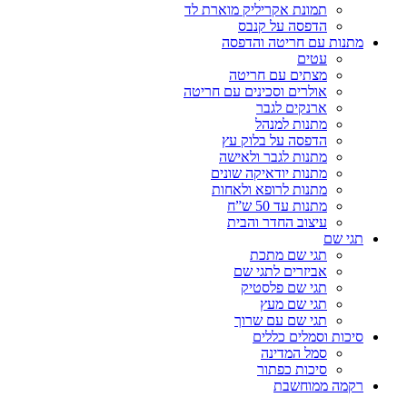
תמונת אקריליק מוארת לד
הדפסה על קנבס
מתנות עם חריטה והדפסה
עטים
מצתים עם חריטה
אולרים וסכינים עם חריטה
ארנקים לגבר
מתנות למנהל
הדפסה על בלוק עץ
מתנות לגבר ולאישה
מתנות יודאיקה שונים
מתנות לרופא ולאחות
מתנות עד 50 ש”ח
עיצוב החדר והבית
תגי שם
תגי שם מתכת
אביזרים לתגי שם
תגי שם פלסטיק
תגי שם מעץ
תגי שם עם שרוך
סיכות וסמלים כללים
סמל המדינה
סיכות כפתור
רקמה ממוחשבת