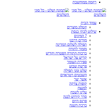
רקמה ממוחשבת
עמוד הבית
קטלוג מוצרים
שילוט לבתי כנסת
7 המינים
מודים דרבנן
תפילה לשלום המדינה
מזמור לתודה
ברכות התורה הפטרה וקדיש
קדיש על ישראל
ספירת העומר
פרשת שבוע
שלט זמני תפילה
השבטים ויטראזים
אשר יצר
קופות צדקה
למנצח
עלינו לשבח
סדר קידוש לבנה
פרנס היום
ברכת השנה