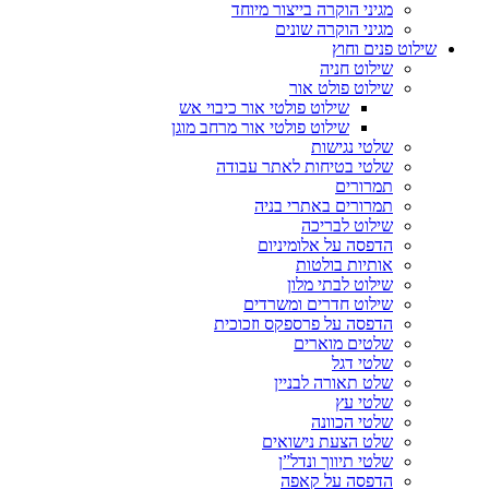
מגיני הוקרה בייצור מיוחד
מגיני הוקרה שונים
שילוט פנים וחוץ
שילוט חניה
שילוט פולט אור
שילוט פולטי אור כיבוי אש
שילוט פולטי אור מרחב מוגן
שלטי נגישות
שלטי בטיחות לאתר עבודה
תמרורים
תמרורים באתרי בניה
שילוט לבריכה
הדפסה על אלומיניום
אותיות בולטות
שילוט לבתי מלון
שילוט חדרים ומשרדים
הדפסה על פרספקס וזכוכית
שלטים מוארים
שלטי דגל
שלט תאורה לבניין
שלטי עץ
שלטי הכוונה
שלט הצעת נישואים
שלטי תיווך ונדל”ן
הדפסה על קאפה