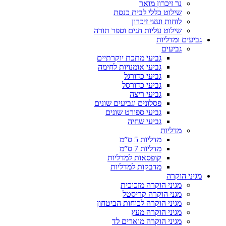
נר זיכרון מואר
שילוט כללי לבית כנסת
לוחות ועצי זיכרון
שילוט עליות חגים וספר תורה
גביעים ומדליות
גביעים
גביעי מתכת יוקרתיים
גביעי אומנויות לחימה
גביעי כדורגל
גביעי כדורסל
גביעי ריצה
פסלונים וגביעים שונים
גביעי ספורט שונים
גביעי שחיה
מדליות
מדליות 5 ס”מ
מדליות 7 ס”מ
קופסאות למדליות
מדבקות למדליות
מגיני הוקרה
מגיני הוקרה מזכוכית
מגני הוקרה קריסטל
מגיני הוקרה לכוחות הביטחון
מגיני הוקרה מעץ
מגיני הוקרה מוארים לד