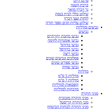
פרנס היום
ברכת השנה
נר זיכרון מואר
שילוט כללי לבית כנסת
לוחות ועצי זיכרון
שילוט עליות חגים וספר תורה
גביעים ומדליות
גביעים
גביעי מתכת יוקרתיים
גביעי אומנויות לחימה
גביעי כדורגל
גביעי כדורסל
גביעי ריצה
פסלונים וגביעים שונים
גביעי ספורט שונים
גביעי שחיה
מדליות
מדליות 5 ס”מ
מדליות 7 ס”מ
קופסאות למדליות
מדבקות למדליות
מגיני הוקרה
מגיני הוקרה מזכוכית
מגני הוקרה קריסטל
מגיני הוקרה לכוחות הביטחון