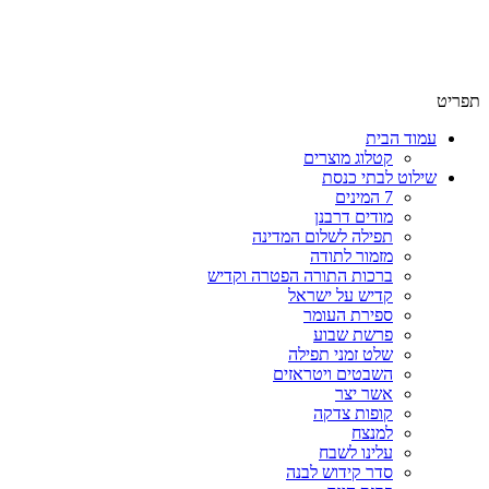
שימו לב האתר בבנייה. ישנם מוצרים ללא מחירים!
שימו לב האתר בבנייה. ישנם מוצרים ללא מחירים!
תפריט
עמוד הבית
קטלוג מוצרים
שילוט לבתי כנסת
7 המינים
מודים דרבנן
תפילה לשלום המדינה
מזמור לתודה
ברכות התורה הפטרה וקדיש
קדיש על ישראל
ספירת העומר
פרשת שבוע
שלט זמני תפילה
השבטים ויטראזים
אשר יצר
קופות צדקה
למנצח
עלינו לשבח
סדר קידוש לבנה