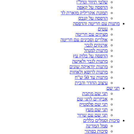
שלטי תיווך ונדל”ן
הדפסה על קאפה
תמונת אקריליק מוארת לד
הדפסה על קנבס
מתנות עם חריטה והדפסה
עטים
מצתים עם חריטה
אולרים וסכינים עם חריטה
ארנקים לגבר
מתנות למנהל
הדפסה על בלוק עץ
מתנות לגבר ולאישה
מתנות יודאיקה שונים
מתנות לרופא ולאחות
מתנות עד 50 ש”ח
עיצוב החדר והבית
תגי שם
תגי שם מתכת
אביזרים לתגי שם
תגי שם פלסטיק
תגי שם מעץ
תגי שם עם שרוך
סיכות וסמלים כללים
סמל המדינה
סיכות כפתור