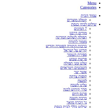
Menu
Categories
עמוד הבית
קטלוג מוצרים
שילוט לבתי כנסת
7 המינים
מודים דרבנן
תפילה לשלום המדינה
מזמור לתודה
ברכות התורה הפטרה וקדיש
קדיש על ישראל
ספירת העומר
פרשת שבוע
שלט זמני תפילה
השבטים ויטראזים
אשר יצר
קופות צדקה
למנצח
עלינו לשבח
סדר קידוש לבנה
פרנס היום
ברכת השנה
נר זיכרון מואר
שילוט כללי לבית כנסת