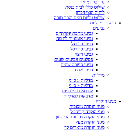
נר זיכרון מואר
שילוט כללי לבית כנסת
לוחות ועצי זיכרון
שילוט עליות חגים וספר תורה
גביעים ומדליות
גביעים
גביעי מתכת יוקרתיים
גביעי אומנויות לחימה
גביעי כדורגל
גביעי כדורסל
גביעי ריצה
פסלונים וגביעים שונים
גביעי ספורט שונים
גביעי שחיה
מדליות
מדליות 5 ס”מ
מדליות 7 ס”מ
קופסאות למדליות
מדבקות למדליות
מגיני הוקרה
מגיני הוקרה מזכוכית
מגני הוקרה קריסטל
מגיני הוקרה לכוחות הביטחון
מגיני הוקרה מעץ
מגיני הוקרה מוארים לד