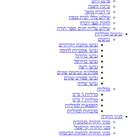
פרנס היום
ברכת השנה
נר זיכרון מואר
שילוט כללי לבית כנסת
לוחות ועצי זיכרון
שילוט עליות חגים וספר תורה
גביעים ומדליות
גביעים
גביעי מתכת יוקרתיים
גביעי אומנויות לחימה
גביעי כדורגל
גביעי כדורסל
גביעי ריצה
פסלונים וגביעים שונים
גביעי ספורט שונים
גביעי שחיה
מדליות
מדליות 5 ס”מ
מדליות 7 ס”מ
קופסאות למדליות
מדבקות למדליות
מגיני הוקרה
מגיני הוקרה מזכוכית
מגני הוקרה קריסטל
מגיני הוקרה לכוחות הביטחון