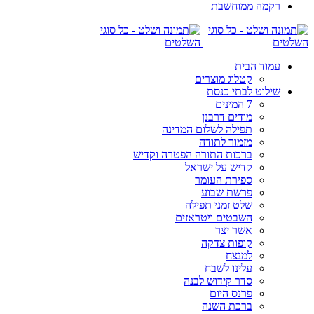
רקמה ממוחשבת
עמוד הבית
קטלוג מוצרים
שילוט לבתי כנסת
7 המינים
מודים דרבנן
תפילה לשלום המדינה
מזמור לתודה
ברכות התורה הפטרה וקדיש
קדיש על ישראל
ספירת העומר
פרשת שבוע
שלט זמני תפילה
השבטים ויטראזים
אשר יצר
קופות צדקה
למנצח
עלינו לשבח
סדר קידוש לבנה
פרנס היום
ברכת השנה