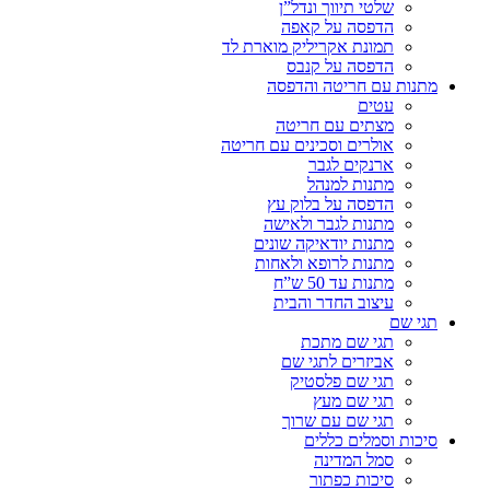
שלטי תיווך ונדל”ן
הדפסה על קאפה
תמונת אקריליק מוארת לד
הדפסה על קנבס
מתנות עם חריטה והדפסה
עטים
מצתים עם חריטה
אולרים וסכינים עם חריטה
ארנקים לגבר
מתנות למנהל
הדפסה על בלוק עץ
מתנות לגבר ולאישה
מתנות יודאיקה שונים
מתנות לרופא ולאחות
מתנות עד 50 ש”ח
עיצוב החדר והבית
תגי שם
תגי שם מתכת
אביזרים לתגי שם
תגי שם פלסטיק
תגי שם מעץ
תגי שם עם שרוך
סיכות וסמלים כללים
סמל המדינה
סיכות כפתור