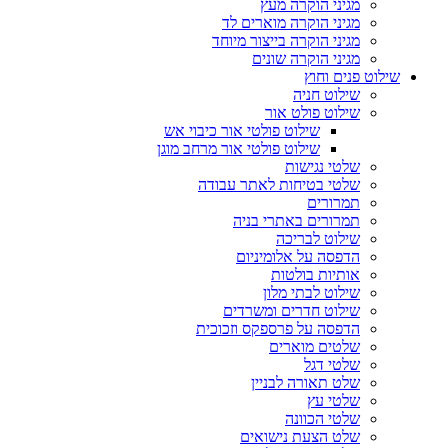
מגיני הוקרה מעץ
מגיני הוקרה מוארים לד
מגיני הוקרה בייצור מיוחד
מגיני הוקרה שונים
שילוט פנים וחוץ
שילוט חניה
שילוט פולט אור
שילוט פולטי אור כיבוי אש
שילוט פולטי אור מרחב מוגן
שלטי נגישות
שלטי בטיחות לאתר עבודה
תמרורים
תמרורים באתרי בניה
שילוט לבריכה
הדפסה על אלומיניום
אותיות בולטות
שילוט לבתי מלון
שילוט חדרים ומשרדים
הדפסה על פרספקס וזכוכית
שלטים מוארים
שלטי דגל
שלט תאורה לבניין
שלטי עץ
שלטי הכוונה
שלט הצעת נישואים