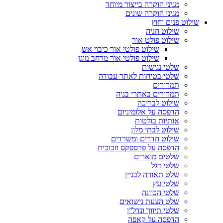
מגיני הוקרה בייצור מיוחד
מגיני הוקרה שונים
שילוט פנים וחוץ
שילוט חניה
שילוט פולט אור
שילוט פולטי אור כיבוי אש
שילוט פולטי אור מרחב מוגן
שלטי נגישות
שלטי בטיחות לאתר עבודה
תמרורים
תמרורים באתרי בניה
שילוט לבריכה
הדפסה על אלומיניום
אותיות בולטות
שילוט לבתי מלון
שילוט חדרים ומשרדים
הדפסה על פרספקס וזכוכית
שלטים מוארים
שלטי דגל
שלט תאורה לבניין
שלטי עץ
שלטי הכוונה
שלט הצעת נישואים
שלטי תיווך ונדל”ן
הדפסה על קאפה