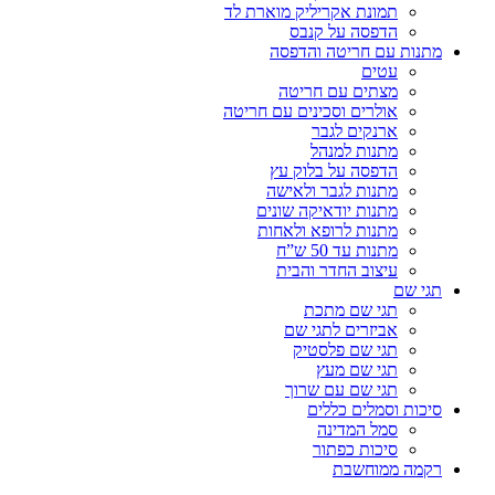
תמונת אקריליק מוארת לד
הדפסה על קנבס
מתנות עם חריטה והדפסה
עטים
מצתים עם חריטה
אולרים וסכינים עם חריטה
ארנקים לגבר
מתנות למנהל
הדפסה על בלוק עץ
מתנות לגבר ולאישה
מתנות יודאיקה שונים
מתנות לרופא ולאחות
מתנות עד 50 ש”ח
עיצוב החדר והבית
תגי שם
תגי שם מתכת
אביזרים לתגי שם
תגי שם פלסטיק
תגי שם מעץ
תגי שם עם שרוך
סיכות וסמלים כללים
סמל המדינה
סיכות כפתור
רקמה ממוחשבת