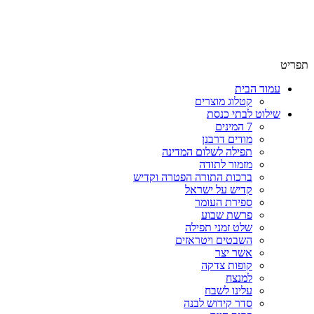
שימו לב האתר בבנייה. ישנם מוצרים ללא מחירים!
שימו לב האתר בבנייה. ישנם מוצרים ללא מחירים!
תפריט
עמוד הבית
קטלוג מוצרים
שילוט לבתי כנסת
7 המינים
מודים דרבנן
תפילה לשלום המדינה
מזמור לתודה
ברכות התורה הפטרה וקדיש
קדיש על ישראל
ספירת העומר
פרשת שבוע
שלט זמני תפילה
השבטים ויטראזים
אשר יצר
קופות צדקה
למנצח
עלינו לשבח
סדר קידוש לבנה