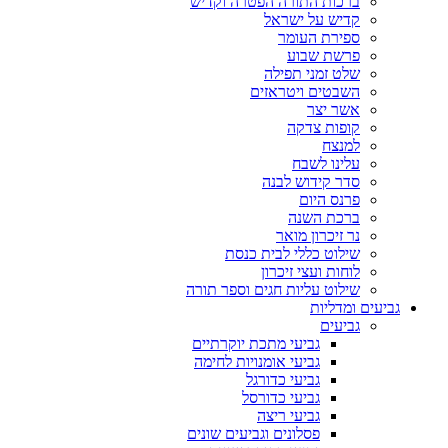
ברכות התורה הפטרה וקדיש
קדיש על ישראל
ספירת העומר
פרשת שבוע
שלט זמני תפילה
השבטים ויטראזים
אשר יצר
קופות צדקה
למנצח
עלינו לשבח
סדר קידוש לבנה
פרנס היום
ברכת השנה
נר זיכרון מואר
שילוט כללי לבית כנסת
לוחות ועצי זיכרון
שילוט עליות חגים וספר תורה
גביעים ומדליות
גביעים
גביעי מתכת יוקרתיים
גביעי אומנויות לחימה
גביעי כדורגל
גביעי כדורסל
גביעי ריצה
פסלונים וגביעים שונים