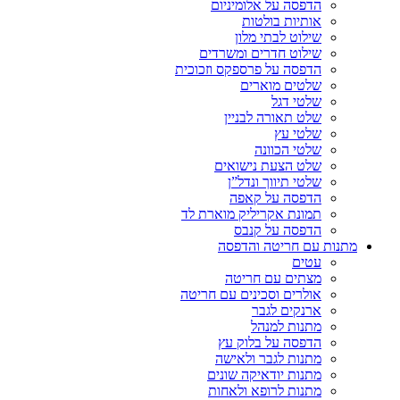
הדפסה על אלומיניום
אותיות בולטות
שילוט לבתי מלון
שילוט חדרים ומשרדים
הדפסה על פרספקס וזכוכית
שלטים מוארים
שלטי דגל
שלט תאורה לבניין
שלטי עץ
שלטי הכוונה
שלט הצעת נישואים
שלטי תיווך ונדל”ן
הדפסה על קאפה
תמונת אקריליק מוארת לד
הדפסה על קנבס
מתנות עם חריטה והדפסה
עטים
מצתים עם חריטה
אולרים וסכינים עם חריטה
ארנקים לגבר
מתנות למנהל
הדפסה על בלוק עץ
מתנות לגבר ולאישה
מתנות יודאיקה שונים
מתנות לרופא ולאחות