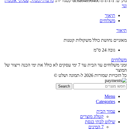
מק"ט:
dc6a6489640c-1-1-1-1
קטגוריות:
מתנות למנהל
,
פסלוני אומנות
ונוי
תיאור
משלוחים
תיאור
מאזניים נחושת כולל משקולות קטנות
גובה 24 ס”מ
משלוחים
זמני משלוחים עד הבית עד 7 ימי עסקים לא כולל את ימי הכנה וייצור של
המוצר
כל הזכויות שמורות 2026 ל-תמונה ושלט ©
Search
Menu
Categories
עמוד הבית
קטלוג מוצרים
שילוט לבתי כנסת
7 המינים