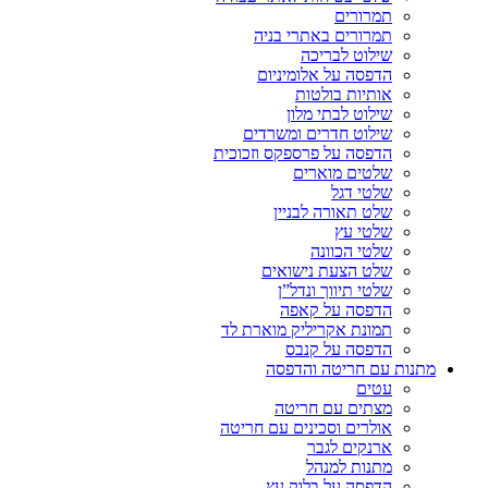
תמרורים
תמרורים באתרי בניה
שילוט לבריכה
הדפסה על אלומיניום
אותיות בולטות
שילוט לבתי מלון
שילוט חדרים ומשרדים
הדפסה על פרספקס וזכוכית
שלטים מוארים
שלטי דגל
שלט תאורה לבניין
שלטי עץ
שלטי הכוונה
שלט הצעת נישואים
שלטי תיווך ונדל”ן
הדפסה על קאפה
תמונת אקריליק מוארת לד
הדפסה על קנבס
מתנות עם חריטה והדפסה
עטים
מצתים עם חריטה
אולרים וסכינים עם חריטה
ארנקים לגבר
מתנות למנהל
הדפסה על בלוק עץ