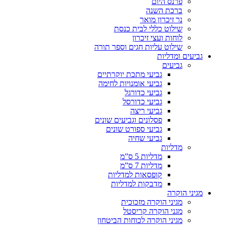
פרנס היום
ברכת השנה
נר זיכרון מואר
שילוט כללי לבית כנסת
לוחות ועצי זיכרון
שילוט עליות חגים וספר תורה
גביעים ומדליות
גביעים
גביעי מתכת יוקרתיים
גביעי אומנויות לחימה
גביעי כדורגל
גביעי כדורסל
גביעי ריצה
פסלונים וגביעים שונים
גביעי ספורט שונים
גביעי שחיה
מדליות
מדליות 5 ס”מ
מדליות 7 ס”מ
קופסאות למדליות
מדבקות למדליות
מגיני הוקרה
מגיני הוקרה מזכוכית
מגני הוקרה קריסטל
מגיני הוקרה לכוחות הביטחון