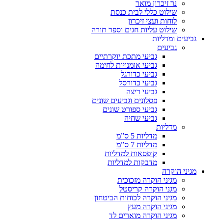
נר זיכרון מואר
שילוט כללי לבית כנסת
לוחות ועצי זיכרון
שילוט עליות חגים וספר תורה
גביעים ומדליות
גביעים
גביעי מתכת יוקרתיים
גביעי אומנויות לחימה
גביעי כדורגל
גביעי כדורסל
גביעי ריצה
פסלונים וגביעים שונים
גביעי ספורט שונים
גביעי שחיה
מדליות
מדליות 5 ס”מ
מדליות 7 ס”מ
קופסאות למדליות
מדבקות למדליות
מגיני הוקרה
מגיני הוקרה מזכוכית
מגני הוקרה קריסטל
מגיני הוקרה לכוחות הביטחון
מגיני הוקרה מעץ
מגיני הוקרה מוארים לד