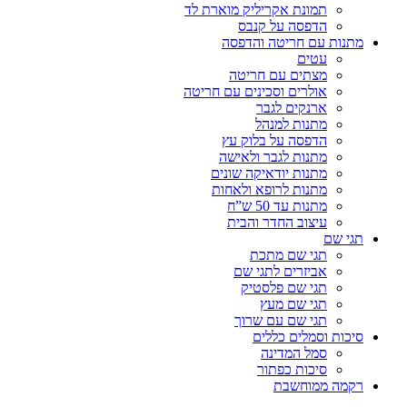
תמונת אקריליק מוארת לד
הדפסה על קנבס
מתנות עם חריטה והדפסה
עטים
מצתים עם חריטה
אולרים וסכינים עם חריטה
ארנקים לגבר
מתנות למנהל
הדפסה על בלוק עץ
מתנות לגבר ולאישה
מתנות יודאיקה שונים
מתנות לרופא ולאחות
מתנות עד 50 ש”ח
עיצוב החדר והבית
תגי שם
תגי שם מתכת
אביזרים לתגי שם
תגי שם פלסטיק
תגי שם מעץ
תגי שם עם שרוך
סיכות וסמלים כללים
סמל המדינה
סיכות כפתור
רקמה ממוחשבת