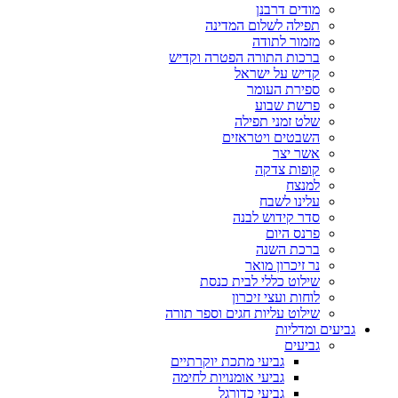
מודים דרבנן
תפילה לשלום המדינה
מזמור לתודה
ברכות התורה הפטרה וקדיש
קדיש על ישראל
ספירת העומר
פרשת שבוע
שלט זמני תפילה
השבטים ויטראזים
אשר יצר
קופות צדקה
למנצח
עלינו לשבח
סדר קידוש לבנה
פרנס היום
ברכת השנה
נר זיכרון מואר
שילוט כללי לבית כנסת
לוחות ועצי זיכרון
שילוט עליות חגים וספר תורה
גביעים ומדליות
גביעים
גביעי מתכת יוקרתיים
גביעי אומנויות לחימה
גביעי כדורגל