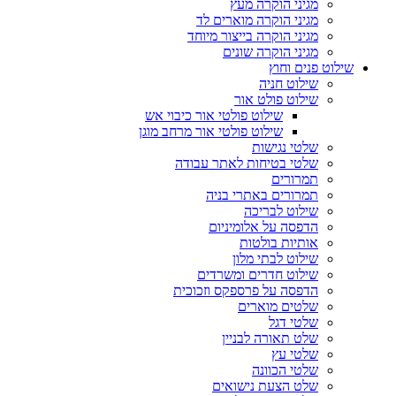
מגיני הוקרה מעץ
מגיני הוקרה מוארים לד
מגיני הוקרה בייצור מיוחד
מגיני הוקרה שונים
שילוט פנים וחוץ
שילוט חניה
שילוט פולט אור
שילוט פולטי אור כיבוי אש
שילוט פולטי אור מרחב מוגן
שלטי נגישות
שלטי בטיחות לאתר עבודה
תמרורים
תמרורים באתרי בניה
שילוט לבריכה
הדפסה על אלומיניום
אותיות בולטות
שילוט לבתי מלון
שילוט חדרים ומשרדים
הדפסה על פרספקס וזכוכית
שלטים מוארים
שלטי דגל
שלט תאורה לבניין
שלטי עץ
שלטי הכוונה
שלט הצעת נישואים