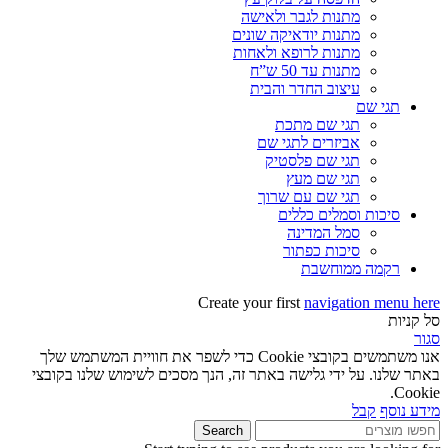
מתנות לגבר ולאישה
מתנות יודאיקה שונים
מתנות לרופא ולאחות
מתנות עד 50 ש”ח
עיצוב החדר והבית
תגי שם
תגי שם מתכת
אביזרים לתגי שם
תגי שם פלסטיק
תגי שם מעץ
תגי שם עם שרוך
סיכות וסמלים כללים
סמל המדינה
סיכות כפתור
רקמה ממוחשבת
Create your first
navigation menu here
סל קניות
סגור
אנו משתמשים בקובצי Cookie כדי לשפר את חוויית המשתמש שלך
באתר שלנו. על ידי גלישה באתר זה, הנך מסכים לשימוש שלנו בקובצי
Cookie.
מידע נוסף
קבל
Search