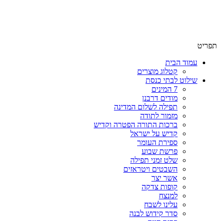
שימו לב האתר בבנייה. ישנם מוצרים ללא מחירים!
שימו לב האתר בבנייה. ישנם מוצרים ללא מחירים!
תפריט
עמוד הבית
קטלוג מוצרים
שילוט לבתי כנסת
7 המינים
מודים דרבנן
תפילה לשלום המדינה
מזמור לתודה
ברכות התורה הפטרה וקדיש
קדיש על ישראל
ספירת העומר
פרשת שבוע
שלט זמני תפילה
השבטים ויטראזים
אשר יצר
קופות צדקה
למנצח
עלינו לשבח
סדר קידוש לבנה