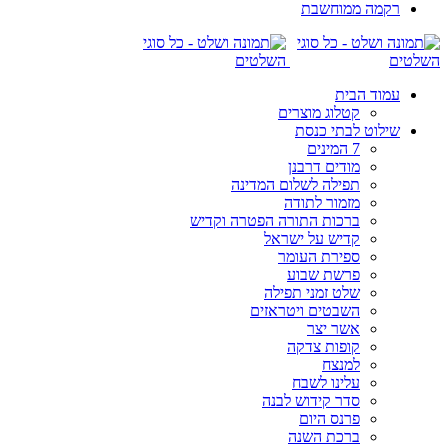
רקמה ממוחשבת
עמוד הבית
קטלוג מוצרים
שילוט לבתי כנסת
7 המינים
מודים דרבנן
תפילה לשלום המדינה
מזמור לתודה
ברכות התורה הפטרה וקדיש
קדיש על ישראל
ספירת העומר
פרשת שבוע
שלט זמני תפילה
השבטים ויטראזים
אשר יצר
קופות צדקה
למנצח
עלינו לשבח
סדר קידוש לבנה
פרנס היום
ברכת השנה