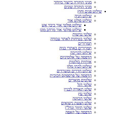
מגיני הוקרה בייצור מיוחד
מגיני הוקרה שונים
שילוט פנים וחוץ
שילוט חניה
שילוט פולט אור
שילוט פולטי אור כיבוי אש
שילוט פולטי אור מרחב מוגן
שלטי נגישות
שלטי בטיחות לאתר עבודה
תמרורים
תמרורים באתרי בניה
שילוט לבריכה
הדפסה על אלומיניום
אותיות בולטות
שילוט לבתי מלון
שילוט חדרים ומשרדים
הדפסה על פרספקס וזכוכית
שלטים מוארים
שלטי דגל
שלט תאורה לבניין
שלטי עץ
שלטי הכוונה
שלט הצעת נישואים
שלטי תיווך ונדל”ן
הדפסה על קאפה