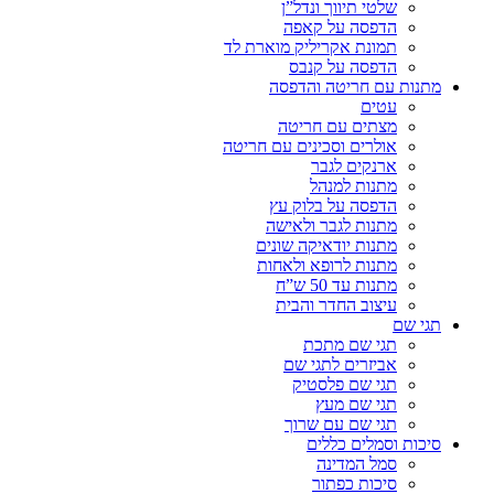
שלטי תיווך ונדל”ן
הדפסה על קאפה
תמונת אקריליק מוארת לד
הדפסה על קנבס
מתנות עם חריטה והדפסה
עטים
מצתים עם חריטה
אולרים וסכינים עם חריטה
ארנקים לגבר
מתנות למנהל
הדפסה על בלוק עץ
מתנות לגבר ולאישה
מתנות יודאיקה שונים
מתנות לרופא ולאחות
מתנות עד 50 ש”ח
עיצוב החדר והבית
תגי שם
תגי שם מתכת
אביזרים לתגי שם
תגי שם פלסטיק
תגי שם מעץ
תגי שם עם שרוך
סיכות וסמלים כללים
סמל המדינה
סיכות כפתור