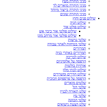
מגיני הוקרה מעץ
מגיני הוקרה מוארים לד
מגיני הוקרה בייצור מיוחד
מגיני הוקרה שונים
שילוט פנים וחוץ
שילוט חניה
שילוט פולט אור
שילוט פולטי אור כיבוי אש
שילוט פולטי אור מרחב מוגן
שלטי נגישות
שלטי בטיחות לאתר עבודה
תמרורים
תמרורים באתרי בניה
שילוט לבריכה
הדפסה על אלומיניום
אותיות בולטות
שילוט לבתי מלון
שילוט חדרים ומשרדים
הדפסה על פרספקס וזכוכית
שלטים מוארים
שלטי דגל
שלט תאורה לבניין
שלטי עץ
שלטי הכוונה
שלט הצעת נישואים