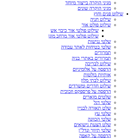
מגיני הוקרה בייצור מיוחד
מגיני הוקרה שונים
שילוט פנים וחוץ
שילוט חניה
שילוט פולט אור
שילוט פולטי אור כיבוי אש
שילוט פולטי אור מרחב מוגן
שלטי נגישות
שלטי בטיחות לאתר עבודה
תמרורים
תמרורים באתרי בניה
שילוט לבריכה
הדפסה על אלומיניום
אותיות בולטות
שילוט לבתי מלון
שילוט חדרים ומשרדים
הדפסה על פרספקס וזכוכית
שלטים מוארים
שלטי דגל
שלט תאורה לבניין
שלטי עץ
שלטי הכוונה
שלט הצעת נישואים
שלטי תיווך ונדל”ן
הדפסה על קאפה