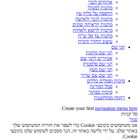
ארנקים לגבר
מתנות למנהל
הדפסה על בלוק עץ
מתנות לגבר ולאישה
מתנות יודאיקה שונים
מתנות לרופא ולאחות
מתנות עד 50 ש”ח
עיצוב החדר והבית
תגי שם
תגי שם מתכת
אביזרים לתגי שם
תגי שם פלסטיק
תגי שם מעץ
תגי שם עם שרוך
סיכות וסמלים כללים
סמל המדינה
סיכות כפתור
רקמה ממוחשבת
Create your first
navigation menu here
סל קניות
סגור
אנו משתמשים בקובצי Cookie כדי לשפר את חוויית המשתמש שלך
באתר שלנו. על ידי גלישה באתר זה, הנך מסכים לשימוש שלנו בקובצי
Cookie.