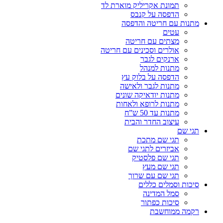
תמונת אקריליק מוארת לד
הדפסה על קנבס
מתנות עם חריטה והדפסה
עטים
מצתים עם חריטה
אולרים וסכינים עם חריטה
ארנקים לגבר
מתנות למנהל
הדפסה על בלוק עץ
מתנות לגבר ולאישה
מתנות יודאיקה שונים
מתנות לרופא ולאחות
מתנות עד 50 ש”ח
עיצוב החדר והבית
תגי שם
תגי שם מתכת
אביזרים לתגי שם
תגי שם פלסטיק
תגי שם מעץ
תגי שם עם שרוך
סיכות וסמלים כללים
סמל המדינה
סיכות כפתור
רקמה ממוחשבת