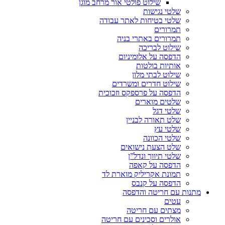
שילוט פולטי אור מרחב מוגן
שלטי נגישות
שלטי בטיחות לאתר עבודה
תמרורים
תמרורים באתרי בניה
שילוט לבריכה
הדפסה על אלומיניום
אותיות בולטות
שילוט לבתי מלון
שילוט חדרים ומשרדים
הדפסה על פרספקס וזכוכית
שלטים מוארים
שלטי דגל
שלט תאורה לבניין
שלטי עץ
שלטי הכוונה
שלט הצעת נישואים
שלטי תיווך ונדל”ן
הדפסה על קאפה
תמונת אקריליק מוארת לד
הדפסה על קנבס
מתנות עם חריטה והדפסה
עטים
מצתים עם חריטה
אולרים וסכינים עם חריטה