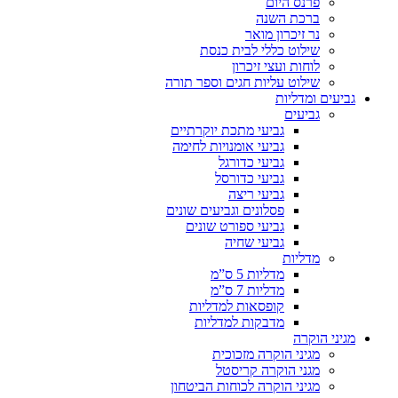
פרנס היום
ברכת השנה
נר זיכרון מואר
שילוט כללי לבית כנסת
לוחות ועצי זיכרון
שילוט עליות חגים וספר תורה
גביעים ומדליות
גביעים
גביעי מתכת יוקרתיים
גביעי אומנויות לחימה
גביעי כדורגל
גביעי כדורסל
גביעי ריצה
פסלונים וגביעים שונים
גביעי ספורט שונים
גביעי שחיה
מדליות
מדליות 5 ס”מ
מדליות 7 ס”מ
קופסאות למדליות
מדבקות למדליות
מגיני הוקרה
מגיני הוקרה מזכוכית
מגני הוקרה קריסטל
מגיני הוקרה לכוחות הביטחון