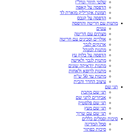
שלטי תיווך ונדל”ן
הדפסה על קאפה
תמונת אקריליק מוארת לד
הדפסה על קנבס
מתנות עם חריטה והדפסה
עטים
מצתים עם חריטה
אולרים וסכינים עם חריטה
ארנקים לגבר
מתנות למנהל
הדפסה על בלוק עץ
מתנות לגבר ולאישה
מתנות יודאיקה שונים
מתנות לרופא ולאחות
מתנות עד 50 ש”ח
עיצוב החדר והבית
תגי שם
תגי שם מתכת
אביזרים לתגי שם
תגי שם פלסטיק
תגי שם מעץ
תגי שם עם שרוך
סיכות וסמלים כללים
סמל המדינה
סיכות כפתור