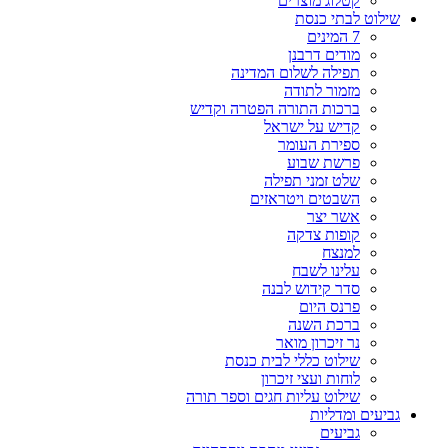
קטלוג מוצרים
שילוט לבתי כנסת
7 המינים
מודים דרבנן
תפילה לשלום המדינה
מזמור לתודה
ברכות התורה הפטרה וקדיש
קדיש על ישראל
ספירת העומר
פרשת שבוע
שלט זמני תפילה
השבטים ויטראזים
אשר יצר
קופות צדקה
למנצח
עלינו לשבח
סדר קידוש לבנה
פרנס היום
ברכת השנה
נר זיכרון מואר
שילוט כללי לבית כנסת
לוחות ועצי זיכרון
שילוט עליות חגים וספר תורה
גביעים ומדליות
גביעים