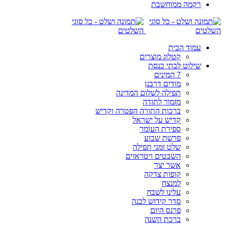
רקמה ממוחשבת
עמוד הבית
קטלוג מוצרים
שילוט לבתי כנסת
7 המינים
מודים דרבנן
תפילה לשלום המדינה
מזמור לתודה
ברכות התורה הפטרה וקדיש
קדיש על ישראל
ספירת העומר
פרשת שבוע
שלט זמני תפילה
השבטים ויטראזים
אשר יצר
קופות צדקה
למנצח
עלינו לשבח
סדר קידוש לבנה
פרנס היום
ברכת השנה