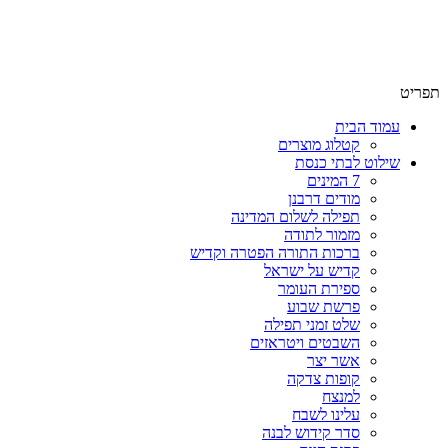
שימו לב האתר בבנייה. ישנם מוצרים ללא מחירים!
שימו לב האתר בבנייה. ישנם מוצרים ללא מחירים!
תפריט
עמוד הבית
קטלוג מוצרים
שילוט לבתי כנסת
7 המינים
מודים דרבנן
תפילה לשלום המדינה
מזמור לתודה
ברכות התורה הפטרה וקדיש
קדיש על ישראל
ספירת העומר
פרשת שבוע
שלט זמני תפילה
השבטים ויטראזים
אשר יצר
קופות צדקה
למנצח
עלינו לשבח
סדר קידוש לבנה