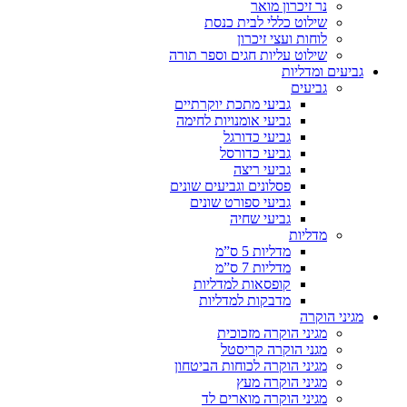
נר זיכרון מואר
שילוט כללי לבית כנסת
לוחות ועצי זיכרון
שילוט עליות חגים וספר תורה
גביעים ומדליות
גביעים
גביעי מתכת יוקרתיים
גביעי אומנויות לחימה
גביעי כדורגל
גביעי כדורסל
גביעי ריצה
פסלונים וגביעים שונים
גביעי ספורט שונים
גביעי שחיה
מדליות
מדליות 5 ס”מ
מדליות 7 ס”מ
קופסאות למדליות
מדבקות למדליות
מגיני הוקרה
מגיני הוקרה מזכוכית
מגני הוקרה קריסטל
מגיני הוקרה לכוחות הביטחון
מגיני הוקרה מעץ
מגיני הוקרה מוארים לד