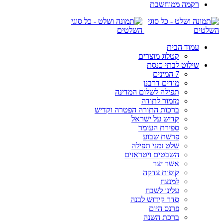
רקמה ממוחשבת
עמוד הבית
קטלוג מוצרים
שילוט לבתי כנסת
7 המינים
מודים דרבנן
תפילה לשלום המדינה
מזמור לתודה
ברכות התורה הפטרה וקדיש
קדיש על ישראל
ספירת העומר
פרשת שבוע
שלט זמני תפילה
השבטים ויטראזים
אשר יצר
קופות צדקה
למנצח
עלינו לשבח
סדר קידוש לבנה
פרנס היום
ברכת השנה