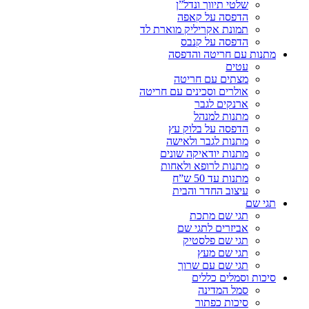
שלטי תיווך ונדל”ן
הדפסה על קאפה
תמונת אקריליק מוארת לד
הדפסה על קנבס
מתנות עם חריטה והדפסה
עטים
מצתים עם חריטה
אולרים וסכינים עם חריטה
ארנקים לגבר
מתנות למנהל
הדפסה על בלוק עץ
מתנות לגבר ולאישה
מתנות יודאיקה שונים
מתנות לרופא ולאחות
מתנות עד 50 ש”ח
עיצוב החדר והבית
תגי שם
תגי שם מתכת
אביזרים לתגי שם
תגי שם פלסטיק
תגי שם מעץ
תגי שם עם שרוך
סיכות וסמלים כללים
סמל המדינה
סיכות כפתור