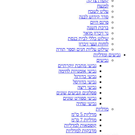
קופות צדקה
למנצח
עלינו לשבח
סדר קידוש לבנה
פרנס היום
ברכת השנה
נר זיכרון מואר
שילוט כללי לבית כנסת
לוחות ועצי זיכרון
שילוט עליות חגים וספר תורה
גביעים ומדליות
גביעים
גביעי מתכת יוקרתיים
גביעי אומנויות לחימה
גביעי כדורגל
גביעי כדורסל
גביעי ריצה
פסלונים וגביעים שונים
גביעי ספורט שונים
גביעי שחיה
מדליות
מדליות 5 ס”מ
מדליות 7 ס”מ
קופסאות למדליות
מדבקות למדליות