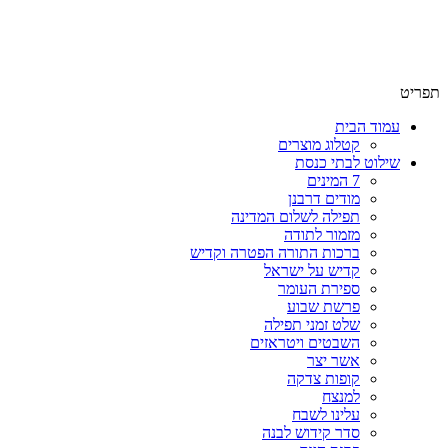
שימו לב האתר בבנייה. ישנם מוצרים ללא מחירים!
שימו לב האתר בבנייה. ישנם מוצרים ללא מחירים!
תפריט
עמוד הבית
קטלוג מוצרים
שילוט לבתי כנסת
7 המינים
מודים דרבנן
תפילה לשלום המדינה
מזמור לתודה
ברכות התורה הפטרה וקדיש
קדיש על ישראל
ספירת העומר
פרשת שבוע
שלט זמני תפילה
השבטים ויטראזים
אשר יצר
קופות צדקה
למנצח
עלינו לשבח
סדר קידוש לבנה