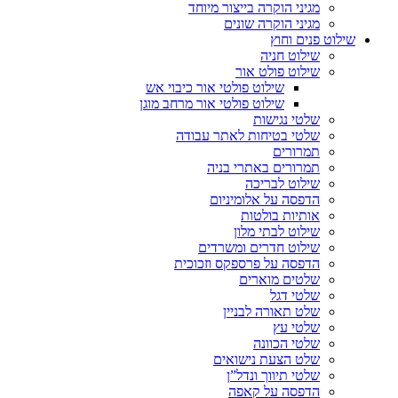
מגיני הוקרה בייצור מיוחד
מגיני הוקרה שונים
שילוט פנים וחוץ
שילוט חניה
שילוט פולט אור
שילוט פולטי אור כיבוי אש
שילוט פולטי אור מרחב מוגן
שלטי נגישות
שלטי בטיחות לאתר עבודה
תמרורים
תמרורים באתרי בניה
שילוט לבריכה
הדפסה על אלומיניום
אותיות בולטות
שילוט לבתי מלון
שילוט חדרים ומשרדים
הדפסה על פרספקס וזכוכית
שלטים מוארים
שלטי דגל
שלט תאורה לבניין
שלטי עץ
שלטי הכוונה
שלט הצעת נישואים
שלטי תיווך ונדל”ן
הדפסה על קאפה