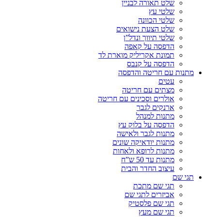
שלט תאורה לבניין
שלטי עץ
שלטי הכוונה
שלט הצעת נישואים
שלטי תיווך ונדל”ן
הדפסה על קאפה
תמונת אקריליק מוארת לד
הדפסה על קנבס
מתנות עם חריטה והדפסה
עטים
מצתים עם חריטה
אולרים וסכינים עם חריטה
ארנקים לגבר
מתנות למנהל
הדפסה על בלוק עץ
מתנות לגבר ולאישה
מתנות יודאיקה שונים
מתנות לרופא ולאחות
מתנות עד 50 ש”ח
עיצוב החדר והבית
תגי שם
תגי שם מתכת
אביזרים לתגי שם
תגי שם פלסטיק
תגי שם מעץ