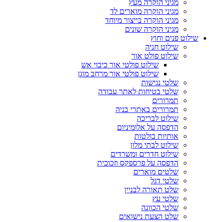
מגיני הוקרה מעץ
מגיני הוקרה מוארים לד
מגיני הוקרה בייצור מיוחד
מגיני הוקרה שונים
שילוט פנים וחוץ
שילוט חניה
שילוט פולט אור
שילוט פולטי אור כיבוי אש
שילוט פולטי אור מרחב מוגן
שלטי נגישות
שלטי בטיחות לאתר עבודה
תמרורים
תמרורים באתרי בניה
שילוט לבריכה
הדפסה על אלומיניום
אותיות בולטות
שילוט לבתי מלון
שילוט חדרים ומשרדים
הדפסה על פרספקס וזכוכית
שלטים מוארים
שלטי דגל
שלט תאורה לבניין
שלטי עץ
שלטי הכוונה
שלט הצעת נישואים