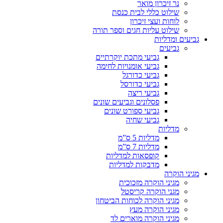
נר זיכרון מואר
שילוט כללי לבית כנסת
לוחות ועצי זיכרון
שילוט עליות חגים וספר תורה
גביעים ומדליות
גביעים
גביעי מתכת יוקרתיים
גביעי אומנויות לחימה
גביעי כדורגל
גביעי כדורסל
גביעי ריצה
פסלונים וגביעים שונים
גביעי ספורט שונים
גביעי שחיה
מדליות
מדליות 5 ס”מ
מדליות 7 ס”מ
קופסאות למדליות
מדבקות למדליות
מגיני הוקרה
מגיני הוקרה מזכוכית
מגני הוקרה קריסטל
מגיני הוקרה לכוחות הביטחון
מגיני הוקרה מעץ
מגיני הוקרה מוארים לד