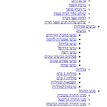
פרנס היום
ברכת השנה
נר זיכרון מואר
שילוט כללי לבית כנסת
לוחות ועצי זיכרון
שילוט עליות חגים וספר תורה
גביעים ומדליות
גביעים
גביעי מתכת יוקרתיים
גביעי אומנויות לחימה
גביעי כדורגל
גביעי כדורסל
גביעי ריצה
פסלונים וגביעים שונים
גביעי ספורט שונים
גביעי שחיה
מדליות
מדליות 5 ס”מ
מדליות 7 ס”מ
קופסאות למדליות
מדבקות למדליות
מגיני הוקרה
מגיני הוקרה מזכוכית
מגני הוקרה קריסטל
מגיני הוקרה לכוחות הביטחון