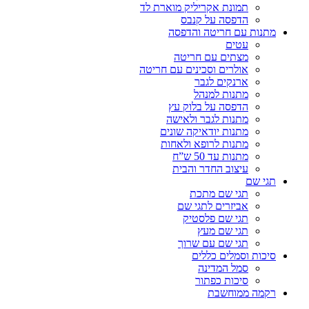
תמונת אקריליק מוארת לד
הדפסה על קנבס
מתנות עם חריטה והדפסה
עטים
מצתים עם חריטה
אולרים וסכינים עם חריטה
ארנקים לגבר
מתנות למנהל
הדפסה על בלוק עץ
מתנות לגבר ולאישה
מתנות יודאיקה שונים
מתנות לרופא ולאחות
מתנות עד 50 ש”ח
עיצוב החדר והבית
תגי שם
תגי שם מתכת
אביזרים לתגי שם
תגי שם פלסטיק
תגי שם מעץ
תגי שם עם שרוך
סיכות וסמלים כללים
סמל המדינה
סיכות כפתור
רקמה ממוחשבת