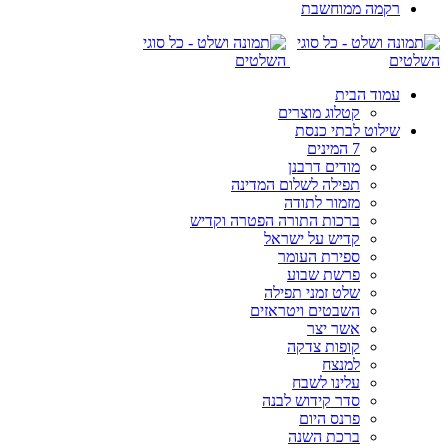
רקמה ממוחשבת
עמוד הבית
קטלוג מוצרים
שילוט לבתי כנסת
7 המינים
מודים דרבנן
תפילה לשלום המדינה
מזמור לתודה
ברכות התורה הפטרה וקדיש
קדיש על ישראל
ספירת העומר
פרשת שבוע
שלט זמני תפילה
השבטים ויטראזים
אשר יצר
קופות צדקה
למנצח
עלינו לשבח
סדר קידוש לבנה
פרנס היום
ברכת השנה