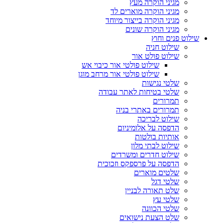
מגיני הוקרה מעץ
מגיני הוקרה מוארים לד
מגיני הוקרה בייצור מיוחד
מגיני הוקרה שונים
שילוט פנים וחוץ
שילוט חניה
שילוט פולט אור
שילוט פולטי אור כיבוי אש
שילוט פולטי אור מרחב מוגן
שלטי נגישות
שלטי בטיחות לאתר עבודה
תמרורים
תמרורים באתרי בניה
שילוט לבריכה
הדפסה על אלומיניום
אותיות בולטות
שילוט לבתי מלון
שילוט חדרים ומשרדים
הדפסה על פרספקס וזכוכית
שלטים מוארים
שלטי דגל
שלט תאורה לבניין
שלטי עץ
שלטי הכוונה
שלט הצעת נישואים