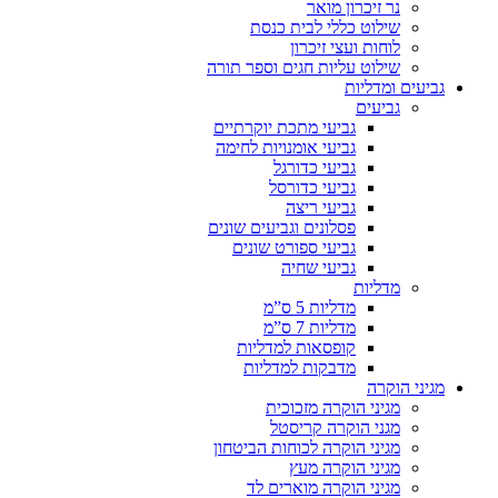
נר זיכרון מואר
שילוט כללי לבית כנסת
לוחות ועצי זיכרון
שילוט עליות חגים וספר תורה
גביעים ומדליות
גביעים
גביעי מתכת יוקרתיים
גביעי אומנויות לחימה
גביעי כדורגל
גביעי כדורסל
גביעי ריצה
פסלונים וגביעים שונים
גביעי ספורט שונים
גביעי שחיה
מדליות
מדליות 5 ס”מ
מדליות 7 ס”מ
קופסאות למדליות
מדבקות למדליות
מגיני הוקרה
מגיני הוקרה מזכוכית
מגני הוקרה קריסטל
מגיני הוקרה לכוחות הביטחון
מגיני הוקרה מעץ
מגיני הוקרה מוארים לד