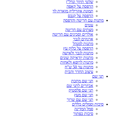
שלטי תיווך ונדל”ן
הדפסה על קאפה
תמונת אקריליק מוארת לד
הדפסה על קנבס
מתנות עם חריטה והדפסה
עטים
מצתים עם חריטה
אולרים וסכינים עם חריטה
ארנקים לגבר
מתנות למנהל
הדפסה על בלוק עץ
מתנות לגבר ולאישה
מתנות יודאיקה שונים
מתנות לרופא ולאחות
מתנות עד 50 ש”ח
עיצוב החדר והבית
תגי שם
תגי שם מתכת
אביזרים לתגי שם
תגי שם פלסטיק
תגי שם מעץ
תגי שם עם שרוך
סיכות וסמלים כללים
סמל המדינה
סיכות כפתור