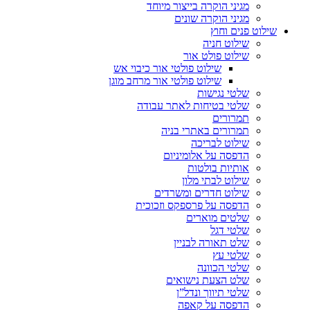
מגיני הוקרה בייצור מיוחד
מגיני הוקרה שונים
שילוט פנים וחוץ
שילוט חניה
שילוט פולט אור
שילוט פולטי אור כיבוי אש
שילוט פולטי אור מרחב מוגן
שלטי נגישות
שלטי בטיחות לאתר עבודה
תמרורים
תמרורים באתרי בניה
שילוט לבריכה
הדפסה על אלומיניום
אותיות בולטות
שילוט לבתי מלון
שילוט חדרים ומשרדים
הדפסה על פרספקס וזכוכית
שלטים מוארים
שלטי דגל
שלט תאורה לבניין
שלטי עץ
שלטי הכוונה
שלט הצעת נישואים
שלטי תיווך ונדל”ן
הדפסה על קאפה