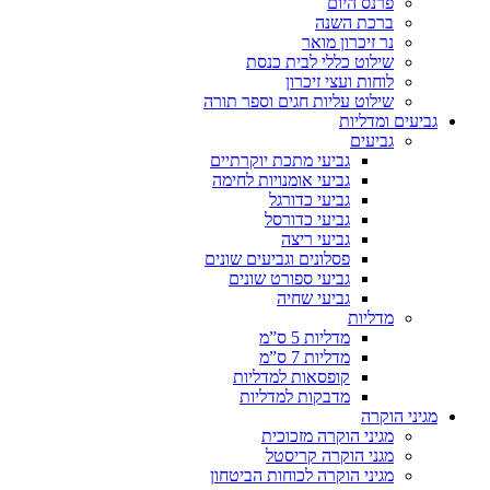
פרנס היום
ברכת השנה
נר זיכרון מואר
שילוט כללי לבית כנסת
לוחות ועצי זיכרון
שילוט עליות חגים וספר תורה
גביעים ומדליות
גביעים
גביעי מתכת יוקרתיים
גביעי אומנויות לחימה
גביעי כדורגל
גביעי כדורסל
גביעי ריצה
פסלונים וגביעים שונים
גביעי ספורט שונים
גביעי שחיה
מדליות
מדליות 5 ס”מ
מדליות 7 ס”מ
קופסאות למדליות
מדבקות למדליות
מגיני הוקרה
מגיני הוקרה מזכוכית
מגני הוקרה קריסטל
מגיני הוקרה לכוחות הביטחון