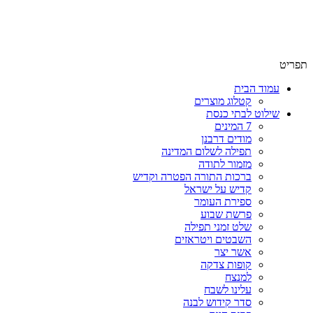
תפריט
עמוד הבית
קטלוג מוצרים
שילוט לבתי כנסת
7 המינים
מודים דרבנן
תפילה לשלום המדינה
מזמור לתודה
ברכות התורה הפטרה וקדיש
קדיש על ישראל
ספירת העומר
פרשת שבוע
שלט זמני תפילה
השבטים ויטראזים
אשר יצר
קופות צדקה
למנצח
עלינו לשבח
סדר קידוש לבנה