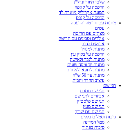
שלטי תיווך ונדל”ן
הדפסה על קאפה
תמונת אקריליק מוארת לד
הדפסה על קנבס
מתנות עם חריטה והדפסה
עטים
מצתים עם חריטה
אולרים וסכינים עם חריטה
ארנקים לגבר
מתנות למנהל
הדפסה על בלוק עץ
מתנות לגבר ולאישה
מתנות יודאיקה שונים
מתנות לרופא ולאחות
מתנות עד 50 ש”ח
עיצוב החדר והבית
תגי שם
תגי שם מתכת
אביזרים לתגי שם
תגי שם פלסטיק
תגי שם מעץ
תגי שם עם שרוך
סיכות וסמלים כללים
סמל המדינה
סיכות כפתור