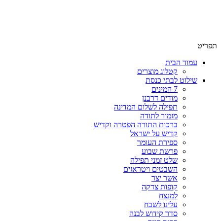
שימו לב האתר בבנייה. ישנם מוצרים ללא מחירים!
שימו לב האתר בבנייה. ישנם מוצרים ללא מחירים!
תפריט
עמוד הבית
קטלוג מוצרים
שילוט לבתי כנסת
7 המינים
מודים דרבנן
תפילה לשלום המדינה
מזמור לתודה
ברכות התורה הפטרה וקדיש
קדיש על ישראל
ספירת העומר
פרשת שבוע
שלט זמני תפילה
השבטים ויטראזים
אשר יצר
קופות צדקה
למנצח
עלינו לשבח
סדר קידוש לבנה