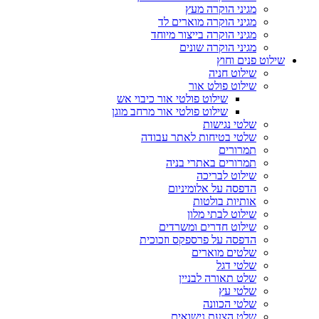
מגיני הוקרה מעץ
מגיני הוקרה מוארים לד
מגיני הוקרה בייצור מיוחד
מגיני הוקרה שונים
שילוט פנים וחוץ
שילוט חניה
שילוט פולט אור
שילוט פולטי אור כיבוי אש
שילוט פולטי אור מרחב מוגן
שלטי נגישות
שלטי בטיחות לאתר עבודה
תמרורים
תמרורים באתרי בניה
שילוט לבריכה
הדפסה על אלומיניום
אותיות בולטות
שילוט לבתי מלון
שילוט חדרים ומשרדים
הדפסה על פרספקס וזכוכית
שלטים מוארים
שלטי דגל
שלט תאורה לבניין
שלטי עץ
שלטי הכוונה
שלט הצעת נישואים