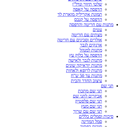
שלטי תיווך ונדל”ן
הדפסה על קאפה
תמונת אקריליק מוארת לד
הדפסה על קנבס
מתנות עם חריטה והדפסה
עטים
מצתים עם חריטה
אולרים וסכינים עם חריטה
ארנקים לגבר
מתנות למנהל
הדפסה על בלוק עץ
מתנות לגבר ולאישה
מתנות יודאיקה שונים
מתנות לרופא ולאחות
מתנות עד 50 ש”ח
עיצוב החדר והבית
תגי שם
תגי שם מתכת
אביזרים לתגי שם
תגי שם פלסטיק
תגי שם מעץ
תגי שם עם שרוך
סיכות וסמלים כללים
סמל המדינה
סיכות כפתור