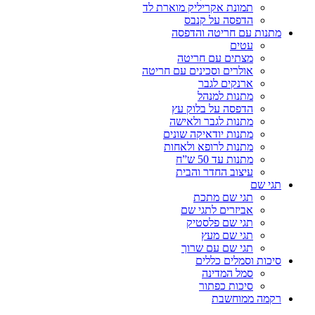
תמונת אקריליק מוארת לד
הדפסה על קנבס
מתנות עם חריטה והדפסה
עטים
מצתים עם חריטה
אולרים וסכינים עם חריטה
ארנקים לגבר
מתנות למנהל
הדפסה על בלוק עץ
מתנות לגבר ולאישה
מתנות יודאיקה שונים
מתנות לרופא ולאחות
מתנות עד 50 ש”ח
עיצוב החדר והבית
תגי שם
תגי שם מתכת
אביזרים לתגי שם
תגי שם פלסטיק
תגי שם מעץ
תגי שם עם שרוך
סיכות וסמלים כללים
סמל המדינה
סיכות כפתור
רקמה ממוחשבת