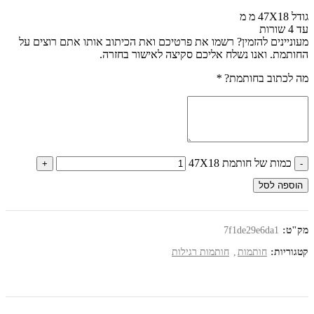
גודל 47X18 מ מ
עד 4 שורות
מעוניינים להזמין? רשמו את פרטיכם ואת הכיתוב אותו אתם רוצים על
החותמת. ואנו נשלח אליכם סקיצה לאישור בחזרה.
מה לכתוב בחותמת?
*
כמות של חותמת 47X18
הוספה לסל
מק"ט:
7f1de29e6da1
קטגוריות:
חותמות
,
חותמות רגילות