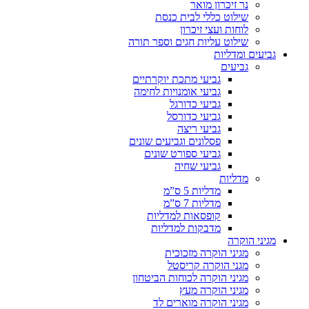
נר זיכרון מואר
שילוט כללי לבית כנסת
לוחות ועצי זיכרון
שילוט עליות חגים וספר תורה
גביעים ומדליות
גביעים
גביעי מתכת יוקרתיים
גביעי אומנויות לחימה
גביעי כדורגל
גביעי כדורסל
גביעי ריצה
פסלונים וגביעים שונים
גביעי ספורט שונים
גביעי שחיה
מדליות
מדליות 5 ס”מ
מדליות 7 ס”מ
קופסאות למדליות
מדבקות למדליות
מגיני הוקרה
מגיני הוקרה מזכוכית
מגני הוקרה קריסטל
מגיני הוקרה לכוחות הביטחון
מגיני הוקרה מעץ
מגיני הוקרה מוארים לד