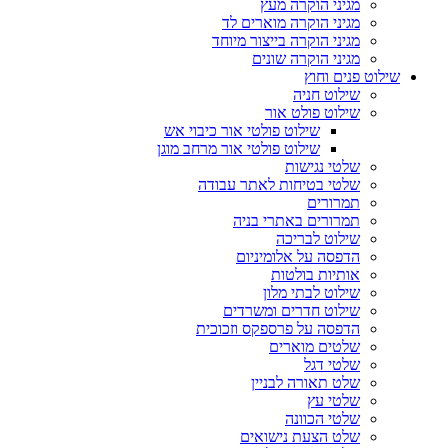
מגיני הוקרה מעץ
מגיני הוקרה מוארים לד
מגיני הוקרה בייצור מיוחד
מגיני הוקרה שונים
שילוט פנים וחוץ
שילוט חניה
שילוט פולט אור
שילוט פולטי אור כיבוי אש
שילוט פולטי אור מרחב מוגן
שלטי נגישות
שלטי בטיחות לאתר עבודה
תמרורים
תמרורים באתרי בניה
שילוט לבריכה
הדפסה על אלומיניום
אותיות בולטות
שילוט לבתי מלון
שילוט חדרים ומשרדים
הדפסה על פרספקס וזכוכית
שלטים מוארים
שלטי דגל
שלט תאורה לבניין
שלטי עץ
שלטי הכוונה
שלט הצעת נישואים