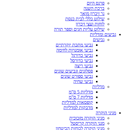
פרנס היום
ברכת השנה
נר זיכרון מואר
שילוט כללי לבית כנסת
לוחות ועצי זיכרון
שילוט עליות חגים וספר תורה
גביעים ומדליות
גביעים
גביעי מתכת יוקרתיים
גביעי אומנויות לחימה
גביעי כדורגל
גביעי כדורסל
גביעי ריצה
פסלונים וגביעים שונים
גביעי ספורט שונים
גביעי שחיה
מדליות
מדליות 5 ס”מ
מדליות 7 ס”מ
קופסאות למדליות
מדבקות למדליות
מגיני הוקרה
מגיני הוקרה מזכוכית
מגני הוקרה קריסטל
מגיני הוקרה לכוחות הביטחון