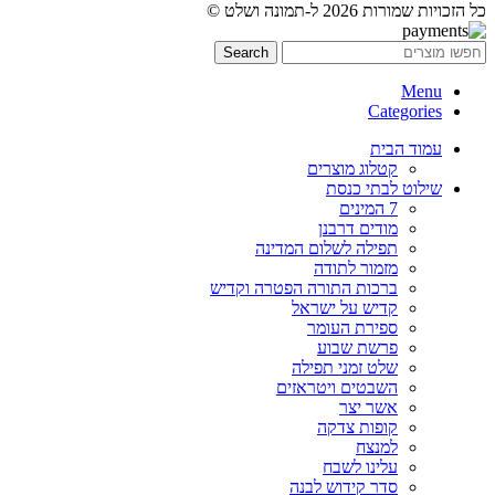
כל הזכויות שמורות 2026 ל-תמונה ושלט ©
Search
Menu
Categories
עמוד הבית
קטלוג מוצרים
שילוט לבתי כנסת
7 המינים
מודים דרבנן
תפילה לשלום המדינה
מזמור לתודה
ברכות התורה הפטרה וקדיש
קדיש על ישראל
ספירת העומר
פרשת שבוע
שלט זמני תפילה
השבטים ויטראזים
אשר יצר
קופות צדקה
למנצח
עלינו לשבח
סדר קידוש לבנה