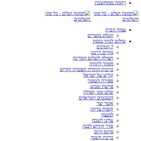
רקמה ממוחשבת
עמוד הבית
קטלוג מוצרים
שילוט לבתי כנסת
7 המינים
מודים דרבנן
תפילה לשלום המדינה
מזמור לתודה
ברכות התורה הפטרה וקדיש
קדיש על ישראל
ספירת העומר
פרשת שבוע
שלט זמני תפילה
השבטים ויטראזים
אשר יצר
קופות צדקה
למנצח
עלינו לשבח
סדר קידוש לבנה
פרנס היום
ברכת השנה