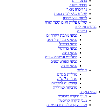
פרנס היום
ברכת השנה
נר זיכרון מואר
שילוט כללי לבית כנסת
לוחות ועצי זיכרון
שילוט עליות חגים וספר תורה
גביעים ומדליות
גביעים
גביעי מתכת יוקרתיים
גביעי אומנויות לחימה
גביעי כדורגל
גביעי כדורסל
גביעי ריצה
פסלונים וגביעים שונים
גביעי ספורט שונים
גביעי שחיה
מדליות
מדליות 5 ס”מ
מדליות 7 ס”מ
קופסאות למדליות
מדבקות למדליות
מגיני הוקרה
מגיני הוקרה מזכוכית
מגני הוקרה קריסטל
מגיני הוקרה לכוחות הביטחון