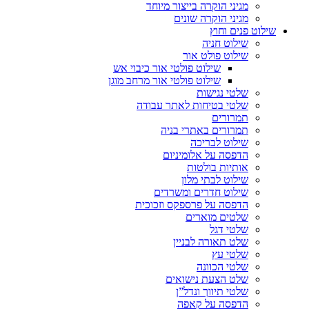
מגיני הוקרה בייצור מיוחד
מגיני הוקרה שונים
שילוט פנים וחוץ
שילוט חניה
שילוט פולט אור
שילוט פולטי אור כיבוי אש
שילוט פולטי אור מרחב מוגן
שלטי נגישות
שלטי בטיחות לאתר עבודה
תמרורים
תמרורים באתרי בניה
שילוט לבריכה
הדפסה על אלומיניום
אותיות בולטות
שילוט לבתי מלון
שילוט חדרים ומשרדים
הדפסה על פרספקס וזכוכית
שלטים מוארים
שלטי דגל
שלט תאורה לבניין
שלטי עץ
שלטי הכוונה
שלט הצעת נישואים
שלטי תיווך ונדל”ן
הדפסה על קאפה