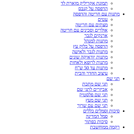
תמונת אקריליק מוארת לד
הדפסה על קנבס
מתנות עם חריטה והדפסה
עטים
מצתים עם חריטה
אולרים וסכינים עם חריטה
ארנקים לגבר
מתנות למנהל
הדפסה על בלוק עץ
מתנות לגבר ולאישה
מתנות יודאיקה שונים
מתנות לרופא ולאחות
מתנות עד 50 ש”ח
עיצוב החדר והבית
תגי שם
תגי שם מתכת
אביזרים לתגי שם
תגי שם פלסטיק
תגי שם מעץ
תגי שם עם שרוך
סיכות וסמלים כללים
סמל המדינה
סיכות כפתור
רקמה ממוחשבת