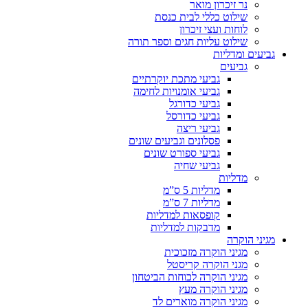
נר זיכרון מואר
שילוט כללי לבית כנסת
לוחות ועצי זיכרון
שילוט עליות חגים וספר תורה
גביעים ומדליות
גביעים
גביעי מתכת יוקרתיים
גביעי אומנויות לחימה
גביעי כדורגל
גביעי כדורסל
גביעי ריצה
פסלונים וגביעים שונים
גביעי ספורט שונים
גביעי שחיה
מדליות
מדליות 5 ס”מ
מדליות 7 ס”מ
קופסאות למדליות
מדבקות למדליות
מגיני הוקרה
מגיני הוקרה מזכוכית
מגני הוקרה קריסטל
מגיני הוקרה לכוחות הביטחון
מגיני הוקרה מעץ
מגיני הוקרה מוארים לד