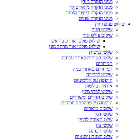
מגיני הוקרה מעץ
מגיני הוקרה מוארים לד
מגיני הוקרה בייצור מיוחד
מגיני הוקרה שונים
שילוט פנים וחוץ
שילוט חניה
שילוט פולט אור
שילוט פולטי אור כיבוי אש
שילוט פולטי אור מרחב מוגן
שלטי נגישות
שלטי בטיחות לאתר עבודה
תמרורים
תמרורים באתרי בניה
שילוט לבריכה
הדפסה על אלומיניום
אותיות בולטות
שילוט לבתי מלון
שילוט חדרים ומשרדים
הדפסה על פרספקס וזכוכית
שלטים מוארים
שלטי דגל
שלט תאורה לבניין
שלטי עץ
שלטי הכוונה
שלט הצעת נישואים