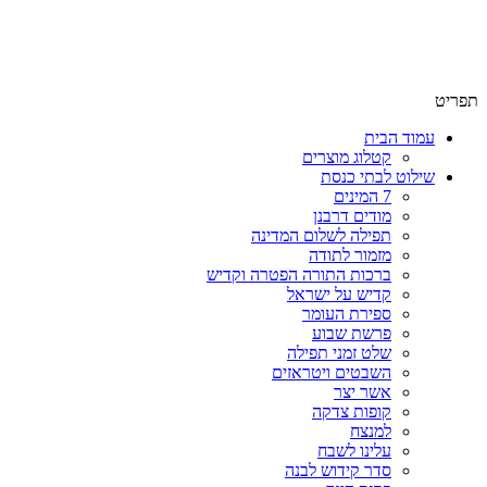
תפריט
עמוד הבית
קטלוג מוצרים
שילוט לבתי כנסת
7 המינים
מודים דרבנן
תפילה לשלום המדינה
מזמור לתודה
ברכות התורה הפטרה וקדיש
קדיש על ישראל
ספירת העומר
פרשת שבוע
שלט זמני תפילה
השבטים ויטראזים
אשר יצר
קופות צדקה
למנצח
עלינו לשבח
סדר קידוש לבנה