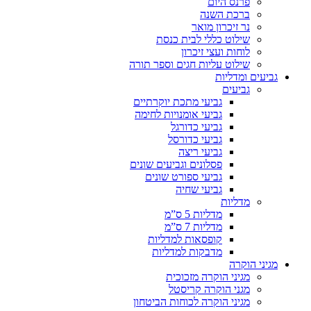
פרנס היום
ברכת השנה
נר זיכרון מואר
שילוט כללי לבית כנסת
לוחות ועצי זיכרון
שילוט עליות חגים וספר תורה
גביעים ומדליות
גביעים
גביעי מתכת יוקרתיים
גביעי אומנויות לחימה
גביעי כדורגל
גביעי כדורסל
גביעי ריצה
פסלונים וגביעים שונים
גביעי ספורט שונים
גביעי שחיה
מדליות
מדליות 5 ס”מ
מדליות 7 ס”מ
קופסאות למדליות
מדבקות למדליות
מגיני הוקרה
מגיני הוקרה מזכוכית
מגני הוקרה קריסטל
מגיני הוקרה לכוחות הביטחון