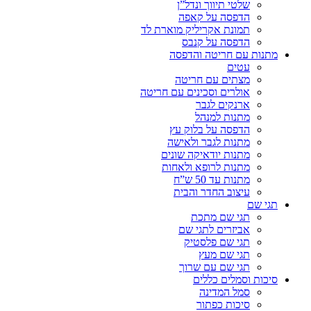
שלטי תיווך ונדל”ן
הדפסה על קאפה
תמונת אקריליק מוארת לד
הדפסה על קנבס
מתנות עם חריטה והדפסה
עטים
מצתים עם חריטה
אולרים וסכינים עם חריטה
ארנקים לגבר
מתנות למנהל
הדפסה על בלוק עץ
מתנות לגבר ולאישה
מתנות יודאיקה שונים
מתנות לרופא ולאחות
מתנות עד 50 ש”ח
עיצוב החדר והבית
תגי שם
תגי שם מתכת
אביזרים לתגי שם
תגי שם פלסטיק
תגי שם מעץ
תגי שם עם שרוך
סיכות וסמלים כללים
סמל המדינה
סיכות כפתור