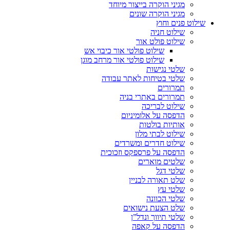
מגיני הוקרה בייצור מיוחד
מגיני הוקרה שונים
שילוט פנים וחוץ
שילוט חניה
שילוט פולט אור
שילוט פולטי אור כיבוי אש
שילוט פולטי אור מרחב מוגן
שלטי נגישות
שלטי בטיחות לאתר עבודה
תמרורים
תמרורים באתרי בניה
שילוט לבריכה
הדפסה על אלומיניום
אותיות בולטות
שילוט לבתי מלון
שילוט חדרים ומשרדים
הדפסה על פרספקס וזכוכית
שלטים מוארים
שלטי דגל
שלט תאורה לבניין
שלטי עץ
שלטי הכוונה
שלט הצעת נישואים
שלטי תיווך ונדל”ן
הדפסה על קאפה