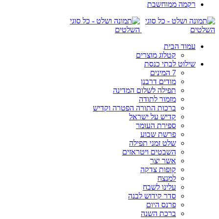
רקמה ממוחשבת
עמוד הבית
קטלוג מוצרים
שילוט לבתי כנסת
7 המינים
מודים דרבנן
תפילה לשלום המדינה
מזמור לתודה
ברכות התורה הפטרה וקדיש
קדיש על ישראל
ספירת העומר
פרשת שבוע
שלט זמני תפילה
השבטים ויטראזים
אשר יצר
קופות צדקה
למנצח
עלינו לשבח
סדר קידוש לבנה
פרנס היום
ברכת השנה