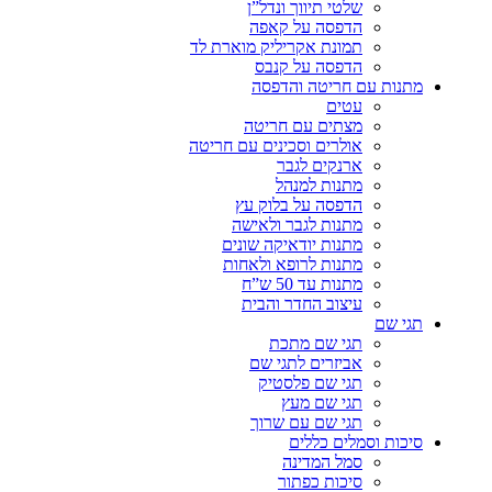
שלטי תיווך ונדל”ן
הדפסה על קאפה
תמונת אקריליק מוארת לד
הדפסה על קנבס
מתנות עם חריטה והדפסה
עטים
מצתים עם חריטה
אולרים וסכינים עם חריטה
ארנקים לגבר
מתנות למנהל
הדפסה על בלוק עץ
מתנות לגבר ולאישה
מתנות יודאיקה שונים
מתנות לרופא ולאחות
מתנות עד 50 ש”ח
עיצוב החדר והבית
תגי שם
תגי שם מתכת
אביזרים לתגי שם
תגי שם פלסטיק
תגי שם מעץ
תגי שם עם שרוך
סיכות וסמלים כללים
סמל המדינה
סיכות כפתור