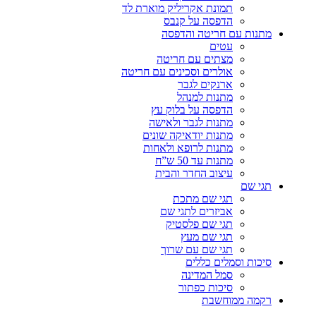
תמונת אקריליק מוארת לד
הדפסה על קנבס
מתנות עם חריטה והדפסה
עטים
מצתים עם חריטה
אולרים וסכינים עם חריטה
ארנקים לגבר
מתנות למנהל
הדפסה על בלוק עץ
מתנות לגבר ולאישה
מתנות יודאיקה שונים
מתנות לרופא ולאחות
מתנות עד 50 ש”ח
עיצוב החדר והבית
תגי שם
תגי שם מתכת
אביזרים לתגי שם
תגי שם פלסטיק
תגי שם מעץ
תגי שם עם שרוך
סיכות וסמלים כללים
סמל המדינה
סיכות כפתור
רקמה ממוחשבת