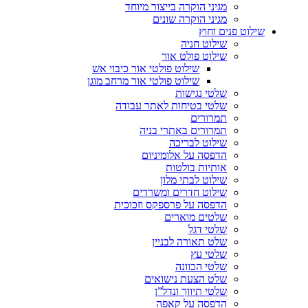
מגיני הוקרה בייצור מיוחד
מגיני הוקרה שונים
שילוט פנים וחוץ
שילוט חניה
שילוט פולט אור
שילוט פולטי אור כיבוי אש
שילוט פולטי אור מרחב מוגן
שלטי נגישות
שלטי בטיחות לאתר עבודה
תמרורים
תמרורים באתרי בניה
שילוט לבריכה
הדפסה על אלומיניום
אותיות בולטות
שילוט לבתי מלון
שילוט חדרים ומשרדים
הדפסה על פרספקס וזכוכית
שלטים מוארים
שלטי דגל
שלט תאורה לבניין
שלטי עץ
שלטי הכוונה
שלט הצעת נישואים
שלטי תיווך ונדל”ן
הדפסה על קאפה