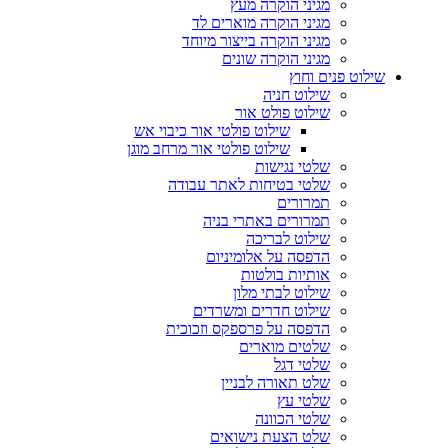
מגיני הוקרה מעץ
מגיני הוקרה מוארים לד
מגיני הוקרה בייצור מיוחד
מגיני הוקרה שונים
שילוט פנים וחוץ
שילוט חניה
שילוט פולט אור
שילוט פולטי אור כיבוי אש
שילוט פולטי אור מרחב מוגן
שלטי נגישות
שלטי בטיחות לאתר עבודה
תמרורים
תמרורים באתרי בניה
שילוט לבריכה
הדפסה על אלומיניום
אותיות בולטות
שילוט לבתי מלון
שילוט חדרים ומשרדים
הדפסה על פרספקס וזכוכית
שלטים מוארים
שלטי דגל
שלט תאורה לבניין
שלטי עץ
שלטי הכוונה
שלט הצעת נישואים