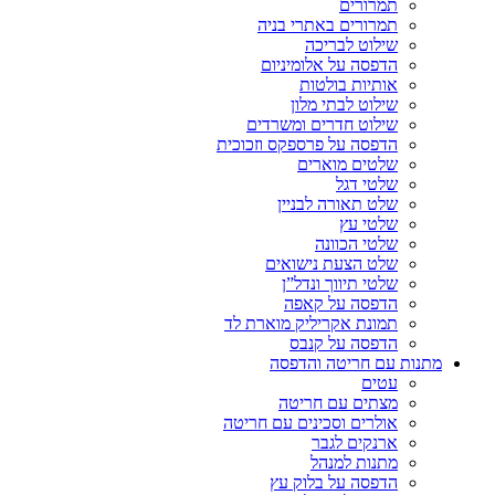
תמרורים
תמרורים באתרי בניה
שילוט לבריכה
הדפסה על אלומיניום
אותיות בולטות
שילוט לבתי מלון
שילוט חדרים ומשרדים
הדפסה על פרספקס וזכוכית
שלטים מוארים
שלטי דגל
שלט תאורה לבניין
שלטי עץ
שלטי הכוונה
שלט הצעת נישואים
שלטי תיווך ונדל”ן
הדפסה על קאפה
תמונת אקריליק מוארת לד
הדפסה על קנבס
מתנות עם חריטה והדפסה
עטים
מצתים עם חריטה
אולרים וסכינים עם חריטה
ארנקים לגבר
מתנות למנהל
הדפסה על בלוק עץ