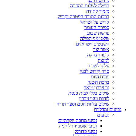
מודים דרבנן
תפילה לשלום המדינה
מזמור לתודה
ברכות התורה הפטרה וקדיש
קדיש על ישראל
ספירת העומר
פרשת שבוע
שלט זמני תפילה
השבטים ויטראזים
אשר יצר
קופות צדקה
למנצח
עלינו לשבח
סדר קידוש לבנה
פרנס היום
ברכת השנה
נר זיכרון מואר
שילוט כללי לבית כנסת
לוחות ועצי זיכרון
שילוט עליות חגים וספר תורה
גביעים ומדליות
גביעים
גביעי מתכת יוקרתיים
גביעי אומנויות לחימה
גביעי כדורגל