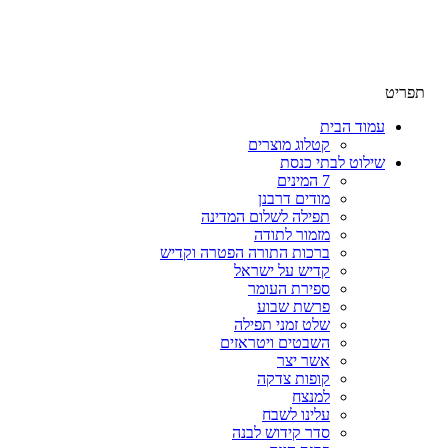
שימו לב האתר בבנייה. ישנם מוצרים ללא מחירים!
שימו לב האתר בבנייה. ישנם מוצרים ללא מחירים!
תפריט
עמוד הבית
קטלוג מוצרים
שילוט לבתי כנסת
7 המינים
מודים דרבנן
תפילה לשלום המדינה
מזמור לתודה
ברכות התורה הפטרה וקדיש
קדיש על ישראל
ספירת העומר
פרשת שבוע
שלט זמני תפילה
השבטים ויטראזים
אשר יצר
קופות צדקה
למנצח
עלינו לשבח
סדר קידוש לבנה