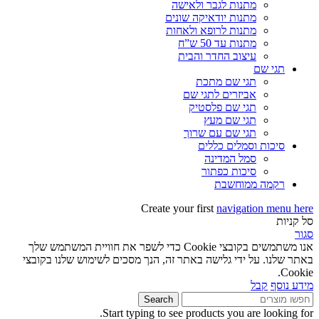
מתנות לגבר ולאישה
מתנות יודאיקה שונים
מתנות לרופא ולאחות
מתנות עד 50 ש”ח
עיצוב החדר והבית
תגי שם
תגי שם מתכת
אביזרים לתגי שם
תגי שם פלסטיק
תגי שם מעץ
תגי שם עם שרוך
סיכות וסמלים כללים
סמל המדינה
סיכות כפתור
רקמה ממוחשבת
Create your first
navigation menu here
סל קניות
סגור
אנו משתמשים בקובצי Cookie כדי לשפר את חוויית המשתמש שלך
באתר שלנו. על ידי גלישה באתר זה, הנך מסכים לשימוש שלנו בקובצי
Cookie.
מידע נוסף
קבל
Search
Start typing to see products you are looking for.