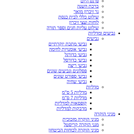
פרנס היום
ברכת השנה
נר זיכרון מואר
שילוט כללי לבית כנסת
לוחות ועצי זיכרון
שילוט עליות חגים וספר תורה
גביעים ומדליות
גביעים
גביעי מתכת יוקרתיים
גביעי אומנויות לחימה
גביעי כדורגל
גביעי כדורסל
גביעי ריצה
פסלונים וגביעים שונים
גביעי ספורט שונים
גביעי שחיה
מדליות
מדליות 5 ס”מ
מדליות 7 ס”מ
קופסאות למדליות
מדבקות למדליות
מגיני הוקרה
מגיני הוקרה מזכוכית
מגני הוקרה קריסטל
מגיני הוקרה לכוחות הביטחון