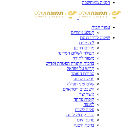
רקמה ממוחשבת
עמוד הבית
קטלוג מוצרים
שילוט לבתי כנסת
7 המינים
מודים דרבנן
תפילה לשלום המדינה
מזמור לתודה
ברכות התורה הפטרה וקדיש
קדיש על ישראל
ספירת העומר
פרשת שבוע
שלט זמני תפילה
השבטים ויטראזים
אשר יצר
קופות צדקה
למנצח
עלינו לשבח
סדר קידוש לבנה
פרנס היום
ברכת השנה