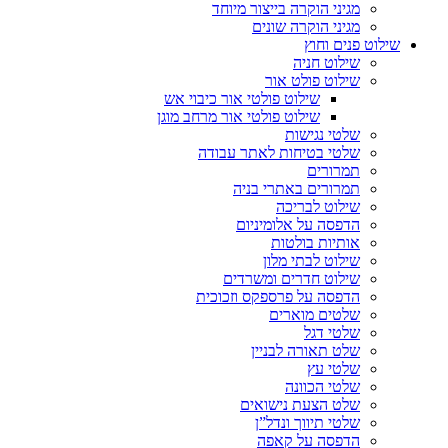
מגיני הוקרה בייצור מיוחד
מגיני הוקרה שונים
שילוט פנים וחוץ
שילוט חניה
שילוט פולט אור
שילוט פולטי אור כיבוי אש
שילוט פולטי אור מרחב מוגן
שלטי נגישות
שלטי בטיחות לאתר עבודה
תמרורים
תמרורים באתרי בניה
שילוט לבריכה
הדפסה על אלומיניום
אותיות בולטות
שילוט לבתי מלון
שילוט חדרים ומשרדים
הדפסה על פרספקס וזכוכית
שלטים מוארים
שלטי דגל
שלט תאורה לבניין
שלטי עץ
שלטי הכוונה
שלט הצעת נישואים
שלטי תיווך ונדל”ן
הדפסה על קאפה