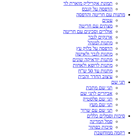
תמונת אקריליק מוארת לד
הדפסה על קנבס
מתנות עם חריטה והדפסה
עטים
מצתים עם חריטה
אולרים וסכינים עם חריטה
ארנקים לגבר
מתנות למנהל
הדפסה על בלוק עץ
מתנות לגבר ולאישה
מתנות יודאיקה שונים
מתנות לרופא ולאחות
מתנות עד 50 ש”ח
עיצוב החדר והבית
תגי שם
תגי שם מתכת
אביזרים לתגי שם
תגי שם פלסטיק
תגי שם מעץ
תגי שם עם שרוך
סיכות וסמלים כללים
סמל המדינה
סיכות כפתור
רקמה ממוחשבת