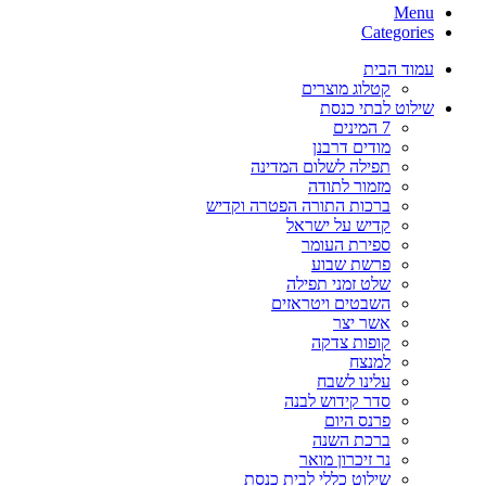
Menu
Categories
עמוד הבית
קטלוג מוצרים
שילוט לבתי כנסת
7 המינים
מודים דרבנן
תפילה לשלום המדינה
מזמור לתודה
ברכות התורה הפטרה וקדיש
קדיש על ישראל
ספירת העומר
פרשת שבוע
שלט זמני תפילה
השבטים ויטראזים
אשר יצר
קופות צדקה
למנצח
עלינו לשבח
סדר קידוש לבנה
פרנס היום
ברכת השנה
נר זיכרון מואר
שילוט כללי לבית כנסת