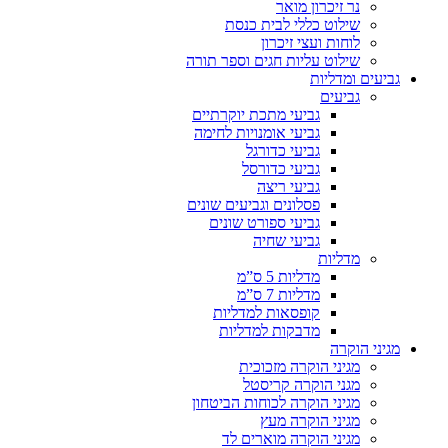
נר זיכרון מואר
שילוט כללי לבית כנסת
לוחות ועצי זיכרון
שילוט עליות חגים וספר תורה
גביעים ומדליות
גביעים
גביעי מתכת יוקרתיים
גביעי אומנויות לחימה
גביעי כדורגל
גביעי כדורסל
גביעי ריצה
פסלונים וגביעים שונים
גביעי ספורט שונים
גביעי שחיה
מדליות
מדליות 5 ס”מ
מדליות 7 ס”מ
קופסאות למדליות
מדבקות למדליות
מגיני הוקרה
מגיני הוקרה מזכוכית
מגני הוקרה קריסטל
מגיני הוקרה לכוחות הביטחון
מגיני הוקרה מעץ
מגיני הוקרה מוארים לד