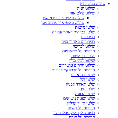
שילוט פנים וחוץ
שילוט חניה
שילוט פולט אור
שילוט פולטי אור כיבוי אש
שילוט פולטי אור מרחב מוגן
שלטי נגישות
שלטי בטיחות לאתר עבודה
תמרורים
תמרורים באתרי בניה
שילוט לבריכה
הדפסה על אלומיניום
אותיות בולטות
שילוט לבתי מלון
שילוט חדרים ומשרדים
הדפסה על פרספקס וזכוכית
שלטים מוארים
שלטי דגל
שלט תאורה לבניין
שלטי עץ
שלטי הכוונה
שלט הצעת נישואים
שלטי תיווך ונדל”ן
הדפסה על קאפה
תמונת אקריליק מוארת לד
הדפסה על קנבס