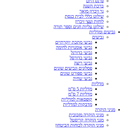
פרנס היום
ברכת השנה
נר זיכרון מואר
שילוט כללי לבית כנסת
לוחות ועצי זיכרון
שילוט עליות חגים וספר תורה
גביעים ומדליות
גביעים
גביעי מתכת יוקרתיים
גביעי אומנויות לחימה
גביעי כדורגל
גביעי כדורסל
גביעי ריצה
פסלונים וגביעים שונים
גביעי ספורט שונים
גביעי שחיה
מדליות
מדליות 5 ס”מ
מדליות 7 ס”מ
קופסאות למדליות
מדבקות למדליות
מגיני הוקרה
מגיני הוקרה מזכוכית
מגני הוקרה קריסטל
מגיני הוקרה לכוחות הביטחון