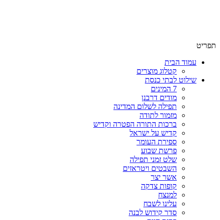
שימו לב האתר בבנייה. ישנם מוצרים ללא מחירים!
שימו לב האתר בבנייה. ישנם מוצרים ללא מחירים!
תפריט
עמוד הבית
קטלוג מוצרים
שילוט לבתי כנסת
7 המינים
מודים דרבנן
תפילה לשלום המדינה
מזמור לתודה
ברכות התורה הפטרה וקדיש
קדיש על ישראל
ספירת העומר
פרשת שבוע
שלט זמני תפילה
השבטים ויטראזים
אשר יצר
קופות צדקה
למנצח
עלינו לשבח
סדר קידוש לבנה