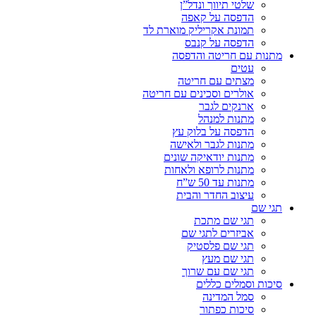
שלטי תיווך ונדל”ן
הדפסה על קאפה
תמונת אקריליק מוארת לד
הדפסה על קנבס
מתנות עם חריטה והדפסה
עטים
מצתים עם חריטה
אולרים וסכינים עם חריטה
ארנקים לגבר
מתנות למנהל
הדפסה על בלוק עץ
מתנות לגבר ולאישה
מתנות יודאיקה שונים
מתנות לרופא ולאחות
מתנות עד 50 ש”ח
עיצוב החדר והבית
תגי שם
תגי שם מתכת
אביזרים לתגי שם
תגי שם פלסטיק
תגי שם מעץ
תגי שם עם שרוך
סיכות וסמלים כללים
סמל המדינה
סיכות כפתור