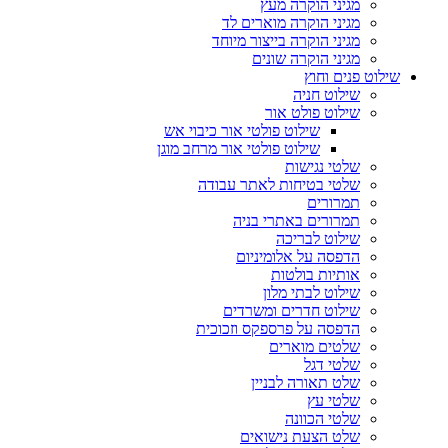
מגיני הוקרה מעץ
מגיני הוקרה מוארים לד
מגיני הוקרה בייצור מיוחד
מגיני הוקרה שונים
שילוט פנים וחוץ
שילוט חניה
שילוט פולט אור
שילוט פולטי אור כיבוי אש
שילוט פולטי אור מרחב מוגן
שלטי נגישות
שלטי בטיחות לאתר עבודה
תמרורים
תמרורים באתרי בניה
שילוט לבריכה
הדפסה על אלומיניום
אותיות בולטות
שילוט לבתי מלון
שילוט חדרים ומשרדים
הדפסה על פרספקס וזכוכית
שלטים מוארים
שלטי דגל
שלט תאורה לבניין
שלטי עץ
שלטי הכוונה
שלט הצעת נישואים