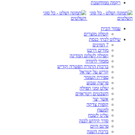
רקמה ממוחשבת
עמוד הבית
קטלוג מוצרים
שילוט לבתי כנסת
7 המינים
מודים דרבנן
תפילה לשלום המדינה
מזמור לתודה
ברכות התורה הפטרה וקדיש
קדיש על ישראל
ספירת העומר
פרשת שבוע
שלט זמני תפילה
השבטים ויטראזים
אשר יצר
קופות צדקה
למנצח
עלינו לשבח
סדר קידוש לבנה
פרנס היום
ברכת השנה