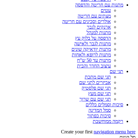
מתנות עם חריטה והדפסה
עטים
מצתים עם חריטה
אולרים וסכינים עם חריטה
ארנקים לגבר
מתנות למנהל
הדפסה על בלוק עץ
מתנות לגבר ולאישה
מתנות יודאיקה שונים
מתנות לרופא ולאחות
מתנות עד 50 ש”ח
עיצוב החדר והבית
תגי שם
תגי שם מתכת
אביזרים לתגי שם
תגי שם פלסטיק
תגי שם מעץ
תגי שם עם שרוך
סיכות וסמלים כללים
סמל המדינה
סיכות כפתור
רקמה ממוחשבת
Create your first
navigation menu here
סל קניות