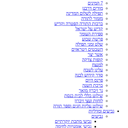
7 המינים
מודים דרבנן
תפילה לשלום המדינה
מזמור לתודה
ברכות התורה הפטרה וקדיש
קדיש על ישראל
ספירת העומר
פרשת שבוע
שלט זמני תפילה
השבטים ויטראזים
אשר יצר
קופות צדקה
למנצח
עלינו לשבח
סדר קידוש לבנה
פרנס היום
ברכת השנה
נר זיכרון מואר
שילוט כללי לבית כנסת
לוחות ועצי זיכרון
שילוט עליות חגים וספר תורה
גביעים ומדליות
גביעים
גביעי מתכת יוקרתיים
גביעי אומנויות לחימה