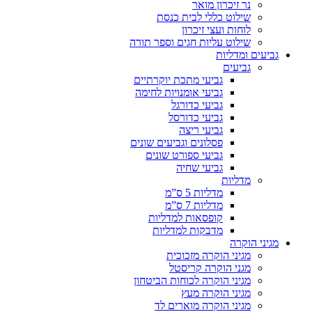
נר זיכרון מואר
שילוט כללי לבית כנסת
לוחות ועצי זיכרון
שילוט עליות חגים וספר תורה
גביעים ומדליות
גביעים
גביעי מתכת יוקרתיים
גביעי אומנויות לחימה
גביעי כדורגל
גביעי כדורסל
גביעי ריצה
פסלונים וגביעים שונים
גביעי ספורט שונים
גביעי שחיה
מדליות
מדליות 5 ס”מ
מדליות 7 ס”מ
קופסאות למדליות
מדבקות למדליות
מגיני הוקרה
מגיני הוקרה מזכוכית
מגני הוקרה קריסטל
מגיני הוקרה לכוחות הביטחון
מגיני הוקרה מעץ
מגיני הוקרה מוארים לד