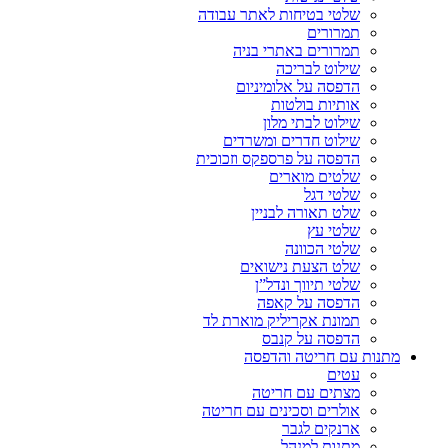
שלטי בטיחות לאתר עבודה
תמרורים
תמרורים באתרי בניה
שילוט לבריכה
הדפסה על אלומיניום
אותיות בולטות
שילוט לבתי מלון
שילוט חדרים ומשרדים
הדפסה על פרספקס וזכוכית
שלטים מוארים
שלטי דגל
שלט תאורה לבניין
שלטי עץ
שלטי הכוונה
שלט הצעת נישואים
שלטי תיווך ונדל”ן
הדפסה על קאפה
תמונת אקריליק מוארת לד
הדפסה על קנבס
מתנות עם חריטה והדפסה
עטים
מצתים עם חריטה
אולרים וסכינים עם חריטה
ארנקים לגבר
מתנות למנהל