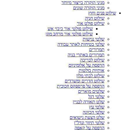
מגיני הוקרה בייצור מיוחד
מגיני הוקרה שונים
שילוט פנים וחוץ
שילוט חניה
שילוט פולט אור
שילוט פולטי אור כיבוי אש
שילוט פולטי אור מרחב מוגן
שלטי נגישות
שלטי בטיחות לאתר עבודה
תמרורים
תמרורים באתרי בניה
שילוט לבריכה
הדפסה על אלומיניום
אותיות בולטות
שילוט לבתי מלון
שילוט חדרים ומשרדים
הדפסה על פרספקס וזכוכית
שלטים מוארים
שלטי דגל
שלט תאורה לבניין
שלטי עץ
שלטי הכוונה
שלט הצעת נישואים
שלטי תיווך ונדל”ן
הדפסה על קאפה