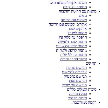
תמונת אקריליק מוארת לד
הדפסה על קנבס
מתנות עם חריטה והדפסה
עטים
מצתים עם חריטה
אולרים וסכינים עם חריטה
ארנקים לגבר
מתנות למנהל
הדפסה על בלוק עץ
מתנות לגבר ולאישה
מתנות יודאיקה שונים
מתנות לרופא ולאחות
מתנות עד 50 ש”ח
עיצוב החדר והבית
תגי שם
תגי שם מתכת
אביזרים לתגי שם
תגי שם פלסטיק
תגי שם מעץ
תגי שם עם שרוך
סיכות וסמלים כללים
סמל המדינה
סיכות כפתור
רקמה ממוחשבת