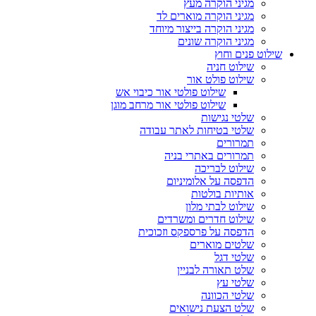
מגיני הוקרה מעץ
מגיני הוקרה מוארים לד
מגיני הוקרה בייצור מיוחד
מגיני הוקרה שונים
שילוט פנים וחוץ
שילוט חניה
שילוט פולט אור
שילוט פולטי אור כיבוי אש
שילוט פולטי אור מרחב מוגן
שלטי נגישות
שלטי בטיחות לאתר עבודה
תמרורים
תמרורים באתרי בניה
שילוט לבריכה
הדפסה על אלומיניום
אותיות בולטות
שילוט לבתי מלון
שילוט חדרים ומשרדים
הדפסה על פרספקס וזכוכית
שלטים מוארים
שלטי דגל
שלט תאורה לבניין
שלטי עץ
שלטי הכוונה
שלט הצעת נישואים