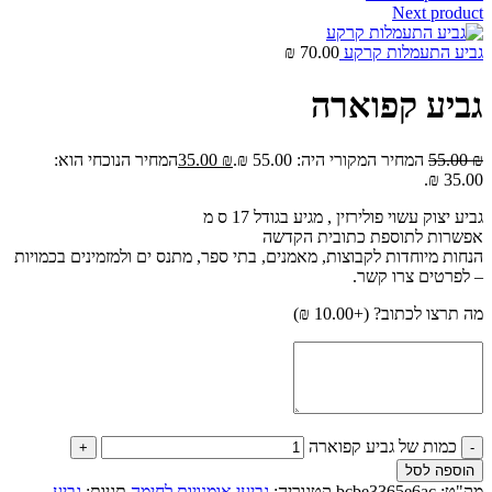
Next product
גביע התעמלות קרקע
70.00
₪
גביע קפוארה
₪
55.00
המחיר המקורי היה: 55.00 ₪.
₪
35.00
המחיר הנוכחי הוא:
35.00 ₪.
גביע יצוק עשוי פולירזין , מגיע בגודל 17 ס מ
אפשרות לתוספת כתובית הקדשה
הנחות מיוחדות לקבוצות, מאמנים, בתי ספר, מתנס ים ולמזמינים בכמויות
– לפרטים צרו קשר.
מה תרצו לכתוב? (+
10.00
₪
)
כמות של גביע קפוארה
הוספה לסל
מק"ט:
bcbe3365e6ac
קטגוריה:
גביעי אומנויות לחימה
תגיות:
גביע