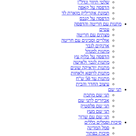
שלטי תיווך ונדל”ן
הדפסה על קאפה
תמונת אקריליק מוארת לד
הדפסה על קנבס
מתנות עם חריטה והדפסה
עטים
מצתים עם חריטה
אולרים וסכינים עם חריטה
ארנקים לגבר
מתנות למנהל
הדפסה על בלוק עץ
מתנות לגבר ולאישה
מתנות יודאיקה שונים
מתנות לרופא ולאחות
מתנות עד 50 ש”ח
עיצוב החדר והבית
תגי שם
תגי שם מתכת
אביזרים לתגי שם
תגי שם פלסטיק
תגי שם מעץ
תגי שם עם שרוך
סיכות וסמלים כללים
סמל המדינה
סיכות כפתור