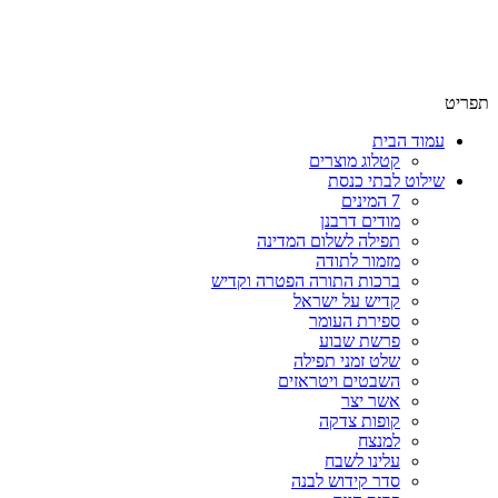
שימו לב האתר בבנייה. ישנם מוצרים ללא מחירים!
שימו לב האתר בבנייה. ישנם מוצרים ללא מחירים!
תפריט
עמוד הבית
קטלוג מוצרים
שילוט לבתי כנסת
7 המינים
מודים דרבנן
תפילה לשלום המדינה
מזמור לתודה
ברכות התורה הפטרה וקדיש
קדיש על ישראל
ספירת העומר
פרשת שבוע
שלט זמני תפילה
השבטים ויטראזים
אשר יצר
קופות צדקה
למנצח
עלינו לשבח
סדר קידוש לבנה