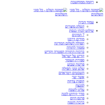
רקמה ממוחשבת
עמוד הבית
קטלוג מוצרים
שילוט לבתי כנסת
7 המינים
מודים דרבנן
תפילה לשלום המדינה
מזמור לתודה
ברכות התורה הפטרה וקדיש
קדיש על ישראל
ספירת העומר
פרשת שבוע
שלט זמני תפילה
השבטים ויטראזים
אשר יצר
קופות צדקה
למנצח
עלינו לשבח
סדר קידוש לבנה
פרנס היום
ברכת השנה