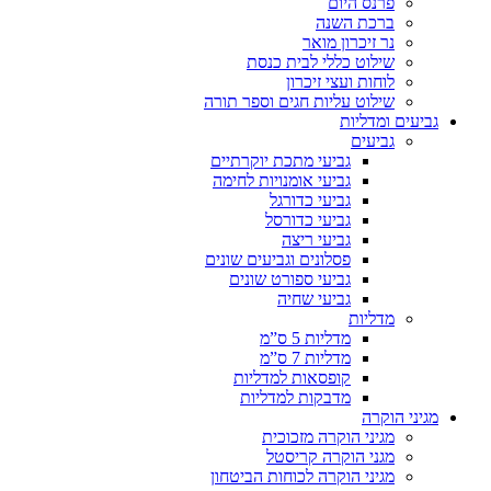
פרנס היום
ברכת השנה
נר זיכרון מואר
שילוט כללי לבית כנסת
לוחות ועצי זיכרון
שילוט עליות חגים וספר תורה
גביעים ומדליות
גביעים
גביעי מתכת יוקרתיים
גביעי אומנויות לחימה
גביעי כדורגל
גביעי כדורסל
גביעי ריצה
פסלונים וגביעים שונים
גביעי ספורט שונים
גביעי שחיה
מדליות
מדליות 5 ס”מ
מדליות 7 ס”מ
קופסאות למדליות
מדבקות למדליות
מגיני הוקרה
מגיני הוקרה מזכוכית
מגני הוקרה קריסטל
מגיני הוקרה לכוחות הביטחון