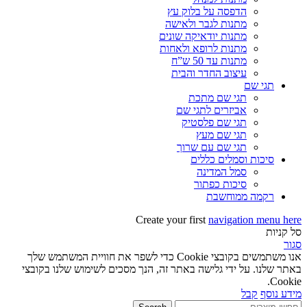
הדפסה על בלוק עץ
מתנות לגבר ולאישה
מתנות יודאיקה שונים
מתנות לרופא ולאחות
מתנות עד 50 ש”ח
עיצוב החדר והבית
תגי שם
תגי שם מתכת
אביזרים לתגי שם
תגי שם פלסטיק
תגי שם מעץ
תגי שם עם שרוך
סיכות וסמלים כללים
סמל המדינה
סיכות כפתור
רקמה ממוחשבת
Create your first
navigation menu here
סל קניות
סגור
אנו משתמשים בקובצי Cookie כדי לשפר את חוויית המשתמש שלך
באתר שלנו. על ידי גלישה באתר זה, הנך מסכים לשימוש שלנו בקובצי
Cookie.
מידע נוסף
קבל