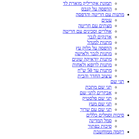
תמונת אקריליק מוארת לד
הדפסה על קנבס
מתנות עם חריטה והדפסה
עטים
מצתים עם חריטה
אולרים וסכינים עם חריטה
ארנקים לגבר
מתנות למנהל
הדפסה על בלוק עץ
מתנות לגבר ולאישה
מתנות יודאיקה שונים
מתנות לרופא ולאחות
מתנות עד 50 ש”ח
עיצוב החדר והבית
תגי שם
תגי שם מתכת
אביזרים לתגי שם
תגי שם פלסטיק
תגי שם מעץ
תגי שם עם שרוך
סיכות וסמלים כללים
סמל המדינה
סיכות כפתור
רקמה ממוחשבת