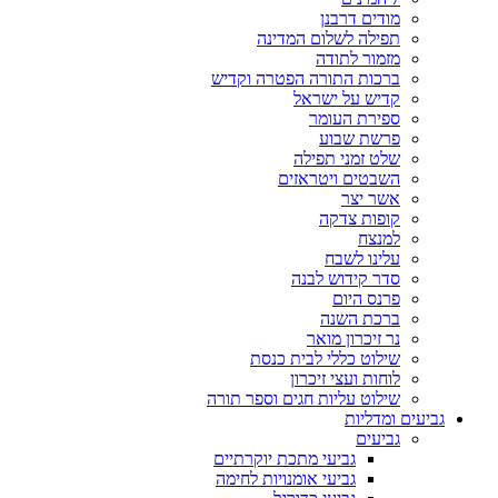
מודים דרבנן
תפילה לשלום המדינה
מזמור לתודה
ברכות התורה הפטרה וקדיש
קדיש על ישראל
ספירת העומר
פרשת שבוע
שלט זמני תפילה
השבטים ויטראזים
אשר יצר
קופות צדקה
למנצח
עלינו לשבח
סדר קידוש לבנה
פרנס היום
ברכת השנה
נר זיכרון מואר
שילוט כללי לבית כנסת
לוחות ועצי זיכרון
שילוט עליות חגים וספר תורה
גביעים ומדליות
גביעים
גביעי מתכת יוקרתיים
גביעי אומנויות לחימה