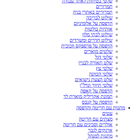
שלטי בטיחות לאתר עבודה
תמרורים
תמרורים באתרי בניה
שילוט לבריכה
הדפסה על אלומיניום
אותיות בולטות
שילוט לבתי מלון
שילוט חדרים ומשרדים
הדפסה על פרספקס וזכוכית
שלטים מוארים
שלטי דגל
שלט תאורה לבניין
שלטי עץ
שלטי הכוונה
שלט הצעת נישואים
שלטי תיווך ונדל”ן
הדפסה על קאפה
תמונת אקריליק מוארת לד
הדפסה על קנבס
מתנות עם חריטה והדפסה
עטים
מצתים עם חריטה
אולרים וסכינים עם חריטה
ארנקים לגבר
מתנות למנהל