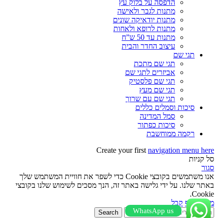
הדפסה על בלוק עץ
מתנות לגבר ולאישה
מתנות יודאיקה שונים
מתנות לרופא ולאחות
מתנות עד 50 ש”ח
עיצוב החדר והבית
תגי שם
תגי שם מתכת
אביזרים לתגי שם
תגי שם פלסטיק
תגי שם מעץ
תגי שם עם שרוך
סיכות וסמלים כללים
סמל המדינה
סיכות כפתור
רקמה ממוחשבת
Create your first
navigation menu here
סל קניות
סגור
אנו משתמשים בקובצי Cookie כדי לשפר את חוויית המשתמש שלך
באתר שלנו. על ידי גלישה באתר זה, הנך מסכים לשימוש שלנו בקובצי
Cookie.
מידע נוסף
קבל
WhatsApp us
Search