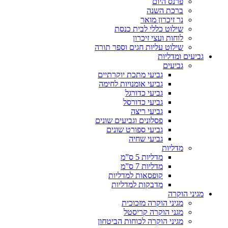
פרנס היום
ברכת השנה
נר זיכרון מואר
שילוט כללי לבית כנסת
לוחות ועצי זיכרון
שילוט עליות חגים וספר תורה
גביעים ומדליות
גביעים
גביעי מתכת יוקרתיים
גביעי אומנויות לחימה
גביעי כדורגל
גביעי כדורסל
גביעי ריצה
פסלונים וגביעים שונים
גביעי ספורט שונים
גביעי שחיה
מדליות
מדליות 5 ס”מ
מדליות 7 ס”מ
קופסאות למדליות
מדבקות למדליות
מגיני הוקרה
מגיני הוקרה מזכוכית
מגני הוקרה קריסטל
מגיני הוקרה לכוחות הביטחון