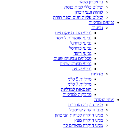
נר זיכרון מואר
שילוט כללי לבית כנסת
לוחות ועצי זיכרון
שילוט עליות חגים וספר תורה
גביעים ומדליות
גביעים
גביעי מתכת יוקרתיים
גביעי אומנויות לחימה
גביעי כדורגל
גביעי כדורסל
גביעי ריצה
פסלונים וגביעים שונים
גביעי ספורט שונים
גביעי שחיה
מדליות
מדליות 5 ס”מ
מדליות 7 ס”מ
קופסאות למדליות
מדבקות למדליות
מגיני הוקרה
מגיני הוקרה מזכוכית
מגני הוקרה קריסטל
מגיני הוקרה לכוחות הביטחון
מגיני הוקרה מעץ
מגיני הוקרה מוארים לד