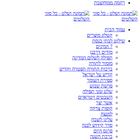
רקמה ממוחשבת
עמוד הבית
קטלוג מוצרים
שילוט לבתי כנסת
7 המינים
מודים דרבנן
תפילה לשלום המדינה
מזמור לתודה
ברכות התורה הפטרה וקדיש
קדיש על ישראל
ספירת העומר
פרשת שבוע
שלט זמני תפילה
השבטים ויטראזים
אשר יצר
קופות צדקה
למנצח
עלינו לשבח
סדר קידוש לבנה
פרנס היום
ברכת השנה