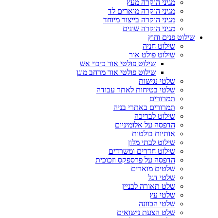
מגיני הוקרה מעץ
מגיני הוקרה מוארים לד
מגיני הוקרה בייצור מיוחד
מגיני הוקרה שונים
שילוט פנים וחוץ
שילוט חניה
שילוט פולט אור
שילוט פולטי אור כיבוי אש
שילוט פולטי אור מרחב מוגן
שלטי נגישות
שלטי בטיחות לאתר עבודה
תמרורים
תמרורים באתרי בניה
שילוט לבריכה
הדפסה על אלומיניום
אותיות בולטות
שילוט לבתי מלון
שילוט חדרים ומשרדים
הדפסה על פרספקס וזכוכית
שלטים מוארים
שלטי דגל
שלט תאורה לבניין
שלטי עץ
שלטי הכוונה
שלט הצעת נישואים