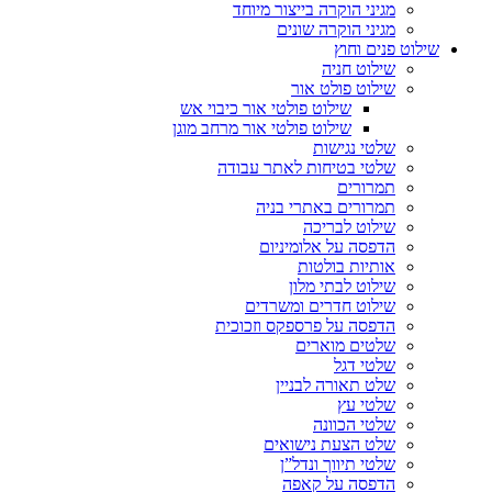
מגיני הוקרה בייצור מיוחד
מגיני הוקרה שונים
שילוט פנים וחוץ
שילוט חניה
שילוט פולט אור
שילוט פולטי אור כיבוי אש
שילוט פולטי אור מרחב מוגן
שלטי נגישות
שלטי בטיחות לאתר עבודה
תמרורים
תמרורים באתרי בניה
שילוט לבריכה
הדפסה על אלומיניום
אותיות בולטות
שילוט לבתי מלון
שילוט חדרים ומשרדים
הדפסה על פרספקס וזכוכית
שלטים מוארים
שלטי דגל
שלט תאורה לבניין
שלטי עץ
שלטי הכוונה
שלט הצעת נישואים
שלטי תיווך ונדל”ן
הדפסה על קאפה