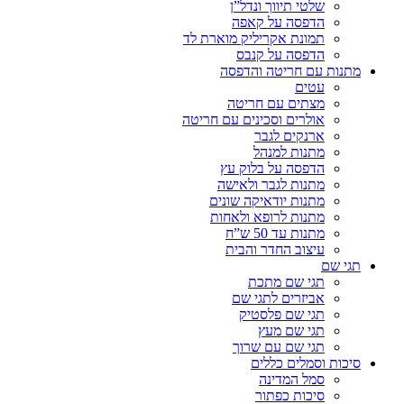
שלטי תיווך ונדל”ן
הדפסה על קאפה
תמונת אקריליק מוארת לד
הדפסה על קנבס
מתנות עם חריטה והדפסה
עטים
מצתים עם חריטה
אולרים וסכינים עם חריטה
ארנקים לגבר
מתנות למנהל
הדפסה על בלוק עץ
מתנות לגבר ולאישה
מתנות יודאיקה שונים
מתנות לרופא ולאחות
מתנות עד 50 ש”ח
עיצוב החדר והבית
תגי שם
תגי שם מתכת
אביזרים לתגי שם
תגי שם פלסטיק
תגי שם מעץ
תגי שם עם שרוך
סיכות וסמלים כללים
סמל המדינה
סיכות כפתור