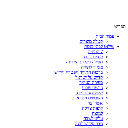
שימו לב האתר בבנייה. ישנם מוצרים ללא מחירים!
שימו לב האתר בבנייה. ישנם מוצרים ללא מחירים!
תפריט
עמוד הבית
קטלוג מוצרים
שילוט לבתי כנסת
7 המינים
מודים דרבנן
תפילה לשלום המדינה
מזמור לתודה
ברכות התורה הפטרה וקדיש
קדיש על ישראל
ספירת העומר
פרשת שבוע
שלט זמני תפילה
השבטים ויטראזים
אשר יצר
קופות צדקה
למנצח
עלינו לשבח
סדר קידוש לבנה