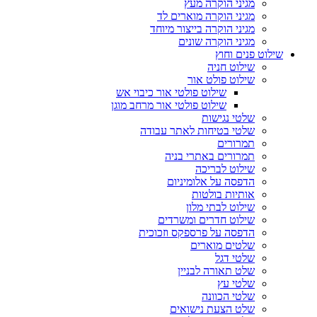
מגיני הוקרה מעץ
מגיני הוקרה מוארים לד
מגיני הוקרה בייצור מיוחד
מגיני הוקרה שונים
שילוט פנים וחוץ
שילוט חניה
שילוט פולט אור
שילוט פולטי אור כיבוי אש
שילוט פולטי אור מרחב מוגן
שלטי נגישות
שלטי בטיחות לאתר עבודה
תמרורים
תמרורים באתרי בניה
שילוט לבריכה
הדפסה על אלומיניום
אותיות בולטות
שילוט לבתי מלון
שילוט חדרים ומשרדים
הדפסה על פרספקס וזכוכית
שלטים מוארים
שלטי דגל
שלט תאורה לבניין
שלטי עץ
שלטי הכוונה
שלט הצעת נישואים