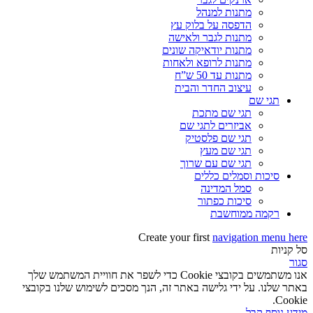
מתנות למנהל
הדפסה על בלוק עץ
מתנות לגבר ולאישה
מתנות יודאיקה שונים
מתנות לרופא ולאחות
מתנות עד 50 ש”ח
עיצוב החדר והבית
תגי שם
תגי שם מתכת
אביזרים לתגי שם
תגי שם פלסטיק
תגי שם מעץ
תגי שם עם שרוך
סיכות וסמלים כללים
סמל המדינה
סיכות כפתור
רקמה ממוחשבת
Create your first
navigation menu here
סל קניות
סגור
אנו משתמשים בקובצי Cookie כדי לשפר את חוויית המשתמש שלך
באתר שלנו. על ידי גלישה באתר זה, הנך מסכים לשימוש שלנו בקובצי
Cookie.
מידע נוסף
קבל