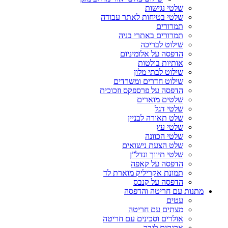
שלטי נגישות
שלטי בטיחות לאתר עבודה
תמרורים
תמרורים באתרי בניה
שילוט לבריכה
הדפסה על אלומיניום
אותיות בולטות
שילוט לבתי מלון
שילוט חדרים ומשרדים
הדפסה על פרספקס וזכוכית
שלטים מוארים
שלטי דגל
שלט תאורה לבניין
שלטי עץ
שלטי הכוונה
שלט הצעת נישואים
שלטי תיווך ונדל”ן
הדפסה על קאפה
תמונת אקריליק מוארת לד
הדפסה על קנבס
מתנות עם חריטה והדפסה
עטים
מצתים עם חריטה
אולרים וסכינים עם חריטה
ארנקים לגבר