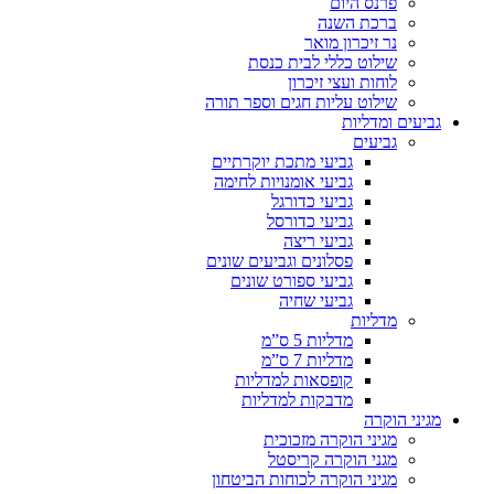
פרנס היום
ברכת השנה
נר זיכרון מואר
שילוט כללי לבית כנסת
לוחות ועצי זיכרון
שילוט עליות חגים וספר תורה
גביעים ומדליות
גביעים
גביעי מתכת יוקרתיים
גביעי אומנויות לחימה
גביעי כדורגל
גביעי כדורסל
גביעי ריצה
פסלונים וגביעים שונים
גביעי ספורט שונים
גביעי שחיה
מדליות
מדליות 5 ס”מ
מדליות 7 ס”מ
קופסאות למדליות
מדבקות למדליות
מגיני הוקרה
מגיני הוקרה מזכוכית
מגני הוקרה קריסטל
מגיני הוקרה לכוחות הביטחון