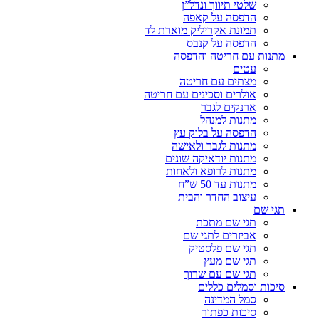
שלטי תיווך ונדל”ן
הדפסה על קאפה
תמונת אקריליק מוארת לד
הדפסה על קנבס
מתנות עם חריטה והדפסה
עטים
מצתים עם חריטה
אולרים וסכינים עם חריטה
ארנקים לגבר
מתנות למנהל
הדפסה על בלוק עץ
מתנות לגבר ולאישה
מתנות יודאיקה שונים
מתנות לרופא ולאחות
מתנות עד 50 ש”ח
עיצוב החדר והבית
תגי שם
תגי שם מתכת
אביזרים לתגי שם
תגי שם פלסטיק
תגי שם מעץ
תגי שם עם שרוך
סיכות וסמלים כללים
סמל המדינה
סיכות כפתור