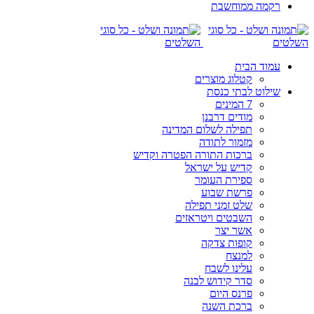
רקמה ממוחשבת
עמוד הבית
קטלוג מוצרים
שילוט לבתי כנסת
7 המינים
מודים דרבנן
תפילה לשלום המדינה
מזמור לתודה
ברכות התורה הפטרה וקדיש
קדיש על ישראל
ספירת העומר
פרשת שבוע
שלט זמני תפילה
השבטים ויטראזים
אשר יצר
קופות צדקה
למנצח
עלינו לשבח
סדר קידוש לבנה
פרנס היום
ברכת השנה