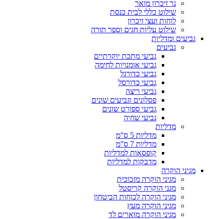
נר זיכרון מואר
שילוט כללי לבית כנסת
לוחות ועצי זיכרון
שילוט עליות חגים וספר תורה
גביעים ומדליות
גביעים
גביעי מתכת יוקרתיים
גביעי אומנויות לחימה
גביעי כדורגל
גביעי כדורסל
גביעי ריצה
פסלונים וגביעים שונים
גביעי ספורט שונים
גביעי שחיה
מדליות
מדליות 5 ס”מ
מדליות 7 ס”מ
קופסאות למדליות
מדבקות למדליות
מגיני הוקרה
מגיני הוקרה מזכוכית
מגני הוקרה קריסטל
מגיני הוקרה לכוחות הביטחון
מגיני הוקרה מעץ
מגיני הוקרה מוארים לד