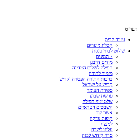
שימו לב האתר בבנייה. ישנם מוצרים ללא מחירים!
שימו לב האתר בבנייה. ישנם מוצרים ללא מחירים!
תפריט
עמוד הבית
קטלוג מוצרים
שילוט לבתי כנסת
7 המינים
מודים דרבנן
תפילה לשלום המדינה
מזמור לתודה
ברכות התורה הפטרה וקדיש
קדיש על ישראל
ספירת העומר
פרשת שבוע
שלט זמני תפילה
השבטים ויטראזים
אשר יצר
קופות צדקה
למנצח
עלינו לשבח
סדר קידוש לבנה