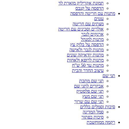
תמונת אקריליק מוארת לד
הדפסה על קנבס
מתנות עם חריטה והדפסה
עטים
מצתים עם חריטה
אולרים וסכינים עם חריטה
ארנקים לגבר
מתנות למנהל
הדפסה על בלוק עץ
מתנות לגבר ולאישה
מתנות יודאיקה שונים
מתנות לרופא ולאחות
מתנות עד 50 ש”ח
עיצוב החדר והבית
תגי שם
תגי שם מתכת
אביזרים לתגי שם
תגי שם פלסטיק
תגי שם מעץ
תגי שם עם שרוך
סיכות וסמלים כללים
סמל המדינה
סיכות כפתור
רקמה ממוחשבת