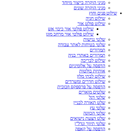
מגיני הוקרה בייצור מיוחד
מגיני הוקרה שונים
שילוט פנים וחוץ
שילוט חניה
שילוט פולט אור
שילוט פולטי אור כיבוי אש
שילוט פולטי אור מרחב מוגן
שלטי נגישות
שלטי בטיחות לאתר עבודה
תמרורים
תמרורים באתרי בניה
שילוט לבריכה
הדפסה על אלומיניום
אותיות בולטות
שילוט לבתי מלון
שילוט חדרים ומשרדים
הדפסה על פרספקס וזכוכית
שלטים מוארים
שלטי דגל
שלט תאורה לבניין
שלטי עץ
שלטי הכוונה
שלט הצעת נישואים
שלטי תיווך ונדל”ן
הדפסה על קאפה