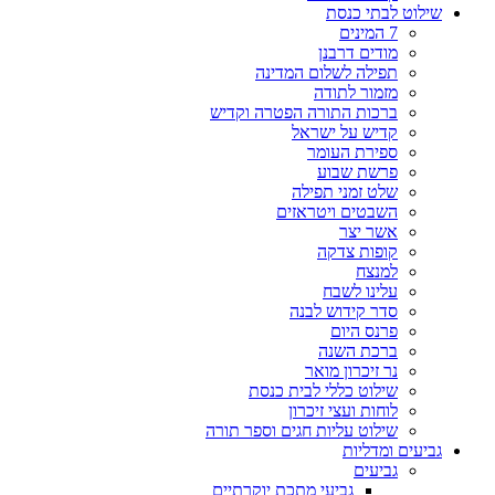
שילוט לבתי כנסת
7 המינים
מודים דרבנן
תפילה לשלום המדינה
מזמור לתודה
ברכות התורה הפטרה וקדיש
קדיש על ישראל
ספירת העומר
פרשת שבוע
שלט זמני תפילה
השבטים ויטראזים
אשר יצר
קופות צדקה
למנצח
עלינו לשבח
סדר קידוש לבנה
פרנס היום
ברכת השנה
נר זיכרון מואר
שילוט כללי לבית כנסת
לוחות ועצי זיכרון
שילוט עליות חגים וספר תורה
גביעים ומדליות
גביעים
גביעי מתכת יוקרתיים