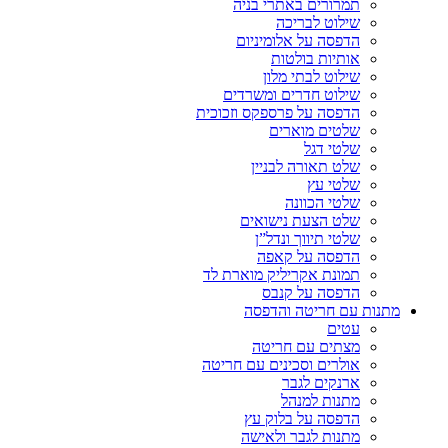
תמרורים באתרי בניה
שילוט לבריכה
הדפסה על אלומיניום
אותיות בולטות
שילוט לבתי מלון
שילוט חדרים ומשרדים
הדפסה על פרספקס וזכוכית
שלטים מוארים
שלטי דגל
שלט תאורה לבניין
שלטי עץ
שלטי הכוונה
שלט הצעת נישואים
שלטי תיווך ונדל”ן
הדפסה על קאפה
תמונת אקריליק מוארת לד
הדפסה על קנבס
מתנות עם חריטה והדפסה
עטים
מצתים עם חריטה
אולרים וסכינים עם חריטה
ארנקים לגבר
מתנות למנהל
הדפסה על בלוק עץ
מתנות לגבר ולאישה