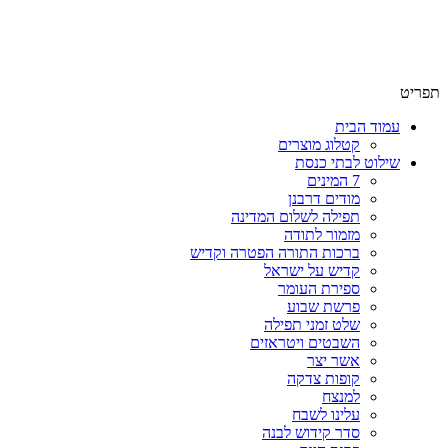
שימו לב האתר בבנייה. ישנם מוצרים ללא מחירים!
שימו לב האתר בבנייה. ישנם מוצרים ללא מחירים!
תפריט
עמוד הבית
קטלוג מוצרים
שילוט לבתי כנסת
7 המינים
מודים דרבנן
תפילה לשלום המדינה
מזמור לתודה
ברכות התורה הפטרה וקדיש
קדיש על ישראל
ספירת העומר
פרשת שבוע
שלט זמני תפילה
השבטים ויטראזים
אשר יצר
קופות צדקה
למנצח
עלינו לשבח
סדר קידוש לבנה