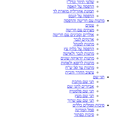
שלטי תיווך ונדל”ן
הדפסה על קאפה
תמונת אקריליק מוארת לד
הדפסה על קנבס
מתנות עם חריטה והדפסה
עטים
מצתים עם חריטה
אולרים וסכינים עם חריטה
ארנקים לגבר
מתנות למנהל
הדפסה על בלוק עץ
מתנות לגבר ולאישה
מתנות יודאיקה שונים
מתנות לרופא ולאחות
מתנות עד 50 ש”ח
עיצוב החדר והבית
תגי שם
תגי שם מתכת
אביזרים לתגי שם
תגי שם פלסטיק
תגי שם מעץ
תגי שם עם שרוך
סיכות וסמלים כללים
סמל המדינה
סיכות כפתור