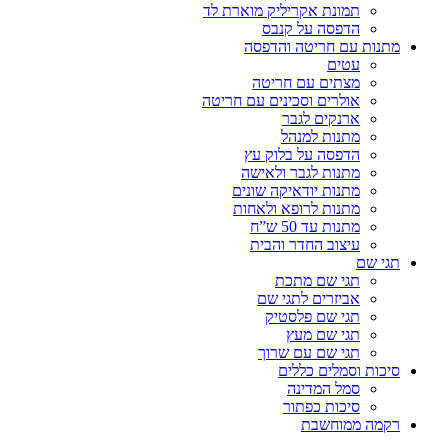
תמונת אקריליק מוארת לד
הדפסה על קנבס
מתנות עם חריטה והדפסה
עטים
מצתים עם חריטה
אולרים וסכינים עם חריטה
ארנקים לגבר
מתנות למנהל
הדפסה על בלוק עץ
מתנות לגבר ולאישה
מתנות יודאיקה שונים
מתנות לרופא ולאחות
מתנות עד 50 ש”ח
עיצוב החדר והבית
תגי שם
תגי שם מתכת
אביזרים לתגי שם
תגי שם פלסטיק
תגי שם מעץ
תגי שם עם שרוך
סיכות וסמלים כללים
סמל המדינה
סיכות כפתור
רקמה ממוחשבת