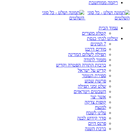
רקמה ממוחשבת
עמוד הבית
קטלוג מוצרים
שילוט לבתי כנסת
7 המינים
מודים דרבנן
תפילה לשלום המדינה
מזמור לתודה
ברכות התורה הפטרה וקדיש
קדיש על ישראל
ספירת העומר
פרשת שבוע
שלט זמני תפילה
השבטים ויטראזים
אשר יצר
קופות צדקה
למנצח
עלינו לשבח
סדר קידוש לבנה
פרנס היום
ברכת השנה