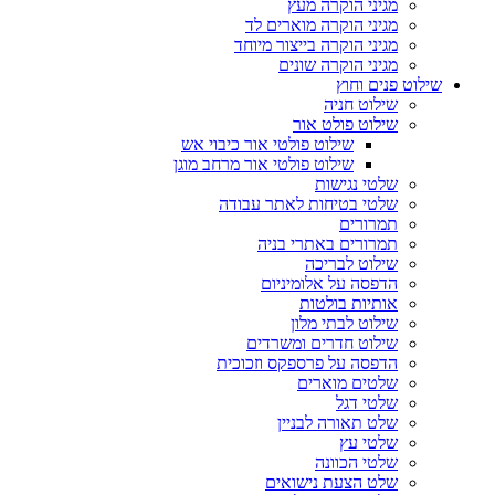
מגיני הוקרה מעץ
מגיני הוקרה מוארים לד
מגיני הוקרה בייצור מיוחד
מגיני הוקרה שונים
שילוט פנים וחוץ
שילוט חניה
שילוט פולט אור
שילוט פולטי אור כיבוי אש
שילוט פולטי אור מרחב מוגן
שלטי נגישות
שלטי בטיחות לאתר עבודה
תמרורים
תמרורים באתרי בניה
שילוט לבריכה
הדפסה על אלומיניום
אותיות בולטות
שילוט לבתי מלון
שילוט חדרים ומשרדים
הדפסה על פרספקס וזכוכית
שלטים מוארים
שלטי דגל
שלט תאורה לבניין
שלטי עץ
שלטי הכוונה
שלט הצעת נישואים