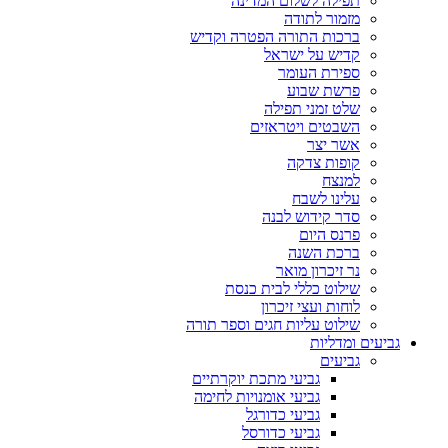
תפילה לשלום המדינה
מזמור לתודה
ברכות התורה הפטרה וקדיש
קדיש על ישראל
ספירת העומר
פרשת שבוע
שלט זמני תפילה
השבטים ויטראזים
אשר יצר
קופות צדקה
למנצח
עלינו לשבח
סדר קידוש לבנה
פרנס היום
ברכת השנה
נר זיכרון מואר
שילוט כללי לבית כנסת
לוחות ועצי זיכרון
שילוט עליות חגים וספר תורה
גביעים ומדליות
גביעים
גביעי מתכת יוקרתיים
גביעי אומנויות לחימה
גביעי כדורגל
גביעי כדורסל