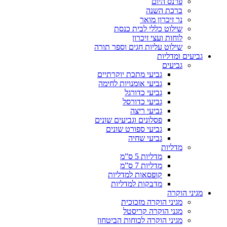
פרנס היום
ברכת השנה
נר זיכרון מואר
שילוט כללי לבית כנסת
לוחות ועצי זיכרון
שילוט עליות חגים וספר תורה
גביעים ומדליות
גביעים
גביעי מתכת יוקרתיים
גביעי אומנויות לחימה
גביעי כדורגל
גביעי כדורסל
גביעי ריצה
פסלונים וגביעים שונים
גביעי ספורט שונים
גביעי שחיה
מדליות
מדליות 5 ס”מ
מדליות 7 ס”מ
קופסאות למדליות
מדבקות למדליות
מגיני הוקרה
מגיני הוקרה מזכוכית
מגני הוקרה קריסטל
מגיני הוקרה לכוחות הביטחון