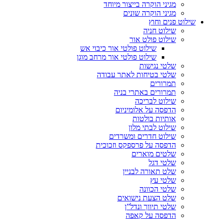
מגיני הוקרה בייצור מיוחד
מגיני הוקרה שונים
שילוט פנים וחוץ
שילוט חניה
שילוט פולט אור
שילוט פולטי אור כיבוי אש
שילוט פולטי אור מרחב מוגן
שלטי נגישות
שלטי בטיחות לאתר עבודה
תמרורים
תמרורים באתרי בניה
שילוט לבריכה
הדפסה על אלומיניום
אותיות בולטות
שילוט לבתי מלון
שילוט חדרים ומשרדים
הדפסה על פרספקס וזכוכית
שלטים מוארים
שלטי דגל
שלט תאורה לבניין
שלטי עץ
שלטי הכוונה
שלט הצעת נישואים
שלטי תיווך ונדל”ן
הדפסה על קאפה