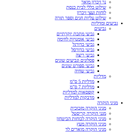
נר זיכרון מואר
שילוט כללי לבית כנסת
לוחות ועצי זיכרון
שילוט עליות חגים וספר תורה
גביעים ומדליות
גביעים
גביעי מתכת יוקרתיים
גביעי אומנויות לחימה
גביעי כדורגל
גביעי כדורסל
גביעי ריצה
פסלונים וגביעים שונים
גביעי ספורט שונים
גביעי שחיה
מדליות
מדליות 5 ס”מ
מדליות 7 ס”מ
קופסאות למדליות
מדבקות למדליות
מגיני הוקרה
מגיני הוקרה מזכוכית
מגני הוקרה קריסטל
מגיני הוקרה לכוחות הביטחון
מגיני הוקרה מעץ
מגיני הוקרה מוארים לד